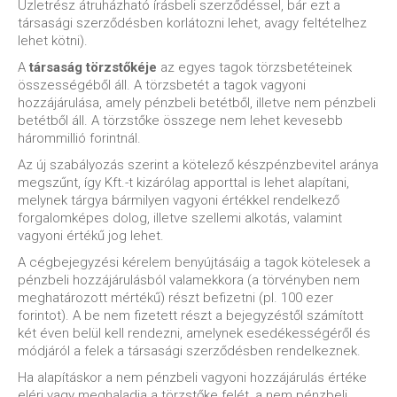
Üzletrész átruházható írásbeli szerződéssel, bár ezt a
társasági szerződésben korlátozni lehet, avagy feltételhez
lehet kötni).
A
társaság törzstőkéje
az egyes tagok törzsbetéteinek
összességéből áll. A törzsbetét a tagok vagyoni
hozzájárulása, amely pénzbeli betétből, illetve nem pénzbeli
betétből áll. A törzstőke összege nem lehet kevesebb
hárommillió forintnál.
Az új szabályozás szerint a kötelező készpénzbevitel aránya
megszűnt, így Kft.-t kizárólag apporttal is lehet alapítani,
melynek tárgya bármilyen vagyoni értékkel rendelkező
forgalomképes dolog, illetve szellemi alkotás, valamint
vagyoni értékű jog lehet.
A cégbejegyzési kérelem benyújtásáig a tagok kötelesek a
pénzbeli hozzájárulásból valamekkora (a törvényben nem
meghatározott mértékű) részt befizetni (pl. 100 ezer
forintot). A be nem fizetett részt a bejegyzéstől számított
két éven belül kell rendezni, amelynek esedékességéről és
módjáról a felek a társasági szerződésben rendelkeznek.
Ha alapításkor a nem pénzbeli vagyoni hozzájárulás értéke
eléri vagy meghaladja a törzstőke felét, a nem pénzbeli