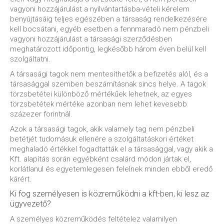
vagyoni hozzájárulást a nyilvántartásba-vételi kérelem
benyújtásáig teljes egészében a társaság rendelkezésére
kell bocsátani, egyéb esetben a fennmaradó nem pénzbeli
vagyoni hozzájárulást a társasági szerződésben
meghatározott időpontig, legkésőbb három éven belül kell
szolgáltatni.
A társasági tagok nem mentesíthetők a befizetés alól, és a
társasággal szemben beszámításnak sincs helye. A tagok
törzsbetétei különböző mértékűek lehetnek, az egyes
törzsbetétek mértéke azonban nem lehet kevesebb
százezer forintnál.
Azok a társasági tagok, akik valamely tag nem pénzbeli
betétjét tudomásuk ellenére a szolgáltatáskori értéket
meghaladó értékkel fogadtatták el a társasággal, vagy akik a
Kft. alapítás során egyébként csalárd módon jártak el,
korlátlanul és egyetemlegesen felelnek minden ebből eredő
kárért.
Ki fog személyesen is közreműködni a kft-ben, ki lesz az
ügyvezető?
A személyes közreműködés feltételez valamilyen