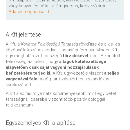
Kft. alapítás illetékmentesen, könyveléssel ingyenesen,
vagy könyvelés nélkül villámgyorsan, kedvező áron!
Adatok megadása itt
.
A Kft jelentése
A Kft. a
Korlátolt Felelősségű Társaság
rövidítíse és a kis- és
középvállalkozások kedvelt társasági formája. Minden Kft
egy meghatározott összegű
törzstőkével
indul. A korlátolt
felelősség azt jelenti, hogy
a tagok kötelezettsége
alapvetően csak saját vagyoni hozzájárulásuk
befizetésére terjed ki
. A Kft. ügyvezetője viszont
a teljes
vagyonával felel
a cég tartozásaiért és a szándékos
károkozásért.
A Kft alapítás folyamata körülményesebb, mint egy betéti
társaságnál, cserébe viszont több pozitív dologgal
találkozhatunk.
Egyszemélyes Kft. alapítása