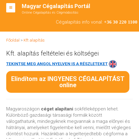
Magyar Cégalapítás Portál
Online Cégalapítás és Cégmódosítás
KFT ALAPÍTÁS
Cégalapítás info vonal:
+36 30 220 1100
BT ALAPÍTÁS
Főoldal
>
Kft alapítás
RT ALAPÍTÁS
Kft. alapítás feltételei és költségei
CÉGMÓDOSÍTÁS
TEKINTSE MEG ANGOL NYELVEN IS A RÉSZLETEKET
ÁTALAKULÁS
Elindítom az INGYENES CÉGALAPÍTÁST
TEÁOR SZÁMOK '08
online
ENGEDÉLYKÖTELES
KAPCSOLAT
Magyaroszágon
céget alapítani
sokféleképpen lehet.
Különböző gazdasági társasági formák között
válogathatunk, mindegyiknek megvannak a maga előnyei és
IRODÁK
hátrányai, amelyeket figyelembe kell venni, mielőtt végleges
döntést hozunk. Hazánkban a legelterjedtebb cégforma a