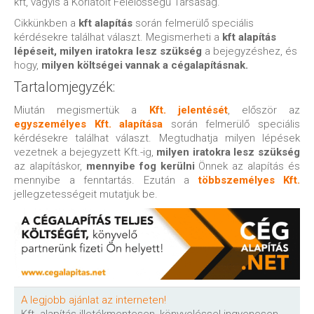
kft, vagyis a Korlátolt Felelősségű Társaság.
Cikkünkben a
kft alapítás
során felmerülő speciális
kérdésekre találhat választ. Megismerheti a
kft alapítás
lépéseit, milyen iratokra lesz szükség
a bejegyzéshez, és
hogy,
milyen költségei vannak a cégalapításnak.
Tartalomjegyzék:
Miután megismertük a
Kft. jelentését
, először az
egyszemélyes Kft. alapítása
során felmerülő speciális
kérdésekre találhat választ. Megtudhatja milyen lépések
vezetnek a bejegyzett Kft.-ig,
milyen iratokra lesz szükség
az alapításkor,
mennyibe fog kerülni
Önnek az alapítás és
mennyibe a fenntartás. Ezután a
többszemélyes Kft.
jellegzetességeit mutatjuk be.
A legjobb ajánlat az interneten!