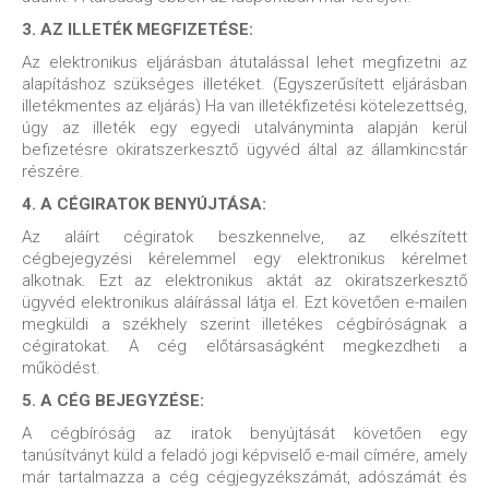
3. AZ ILLETÉK MEGFIZETÉSE:
Az elektronikus eljárásban átutalással lehet megfizetni az
alapításhoz szükséges illetéket. (Egyszerűsített eljárásban
illetékmentes az eljárás) Ha van illetékfizetési kötelezettség,
úgy az illeték egy egyedi utalványminta alapján kerül
befizetésre okiratszerkesztő ügyvéd által az államkincstár
részére.
4. A CÉGIRATOK BENYÚJTÁSA:
Az aláírt cégiratok beszkennelve, az elkészített
cégbejegyzési kérelemmel egy elektronikus kérelmet
alkotnak. Ezt az elektronikus aktát az okiratszerkesztő
ügyvéd elektronikus aláírással látja el. Ezt követően e-mailen
megküldi a székhely szerint illetékes cégbíróságnak a
cégiratokat. A cég
előtársaságként megkezdheti a
működést.
5. A CÉG BEJEGYZÉSE:
A cégbíróság az iratok benyújtását követően egy
tanúsítványt küld a feladó jogi képviselő e-mail címére, amely
már tartalmazza a cég cégjegyzékszámát, adószámát és