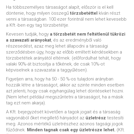
Ha többszemélyes társaságot alapít, először is el kell
döntenie, hogy milyen összegű
törzsbetéttel
kíván részt
venni a társaságban. 100 ezer forintnál nem lehet kevesebb
a Kft.-ben egy tag törzsbetétje.
Kevesen tudják, hogy
a törzsbetét nem feltétlenül tükrözi
a szavazati arányokat
, és az eredményből való
részesedést, azaz meg lehet állapodni a társasági
szerződésben úgy, hogy az előbb említett kérdésekben a
törzsbetétek arányától eltérnek. (előfordulhat tehát, hogy
valaki 90%-át biztosítja a tőkének, de csak 10%-ot
képviselnek a szavazatai a taggyűlésen).
Figyeljen arra, hogy ha 50 - 50 %-os tulajdoni arányban
hozzák létre a társaságot, akkor az szinte minden esetben
azt jelenti, hogy csak egyhangúlag lehet döntéseket hozni.
(Nem lehet például megszűntetni a társaságot, ha a másik
tag ezt nem akarja).
A Kft. bejegyzését követően a tagok jogait és a társaság
vagyonából őket megillető hányadot az
üzletrész
testesíti
meg. Azonos mértékű üzletrészhez azonos tagsági jogok
fűződnek.
Minden tagnak csak egy üzletrésze lehet.
(Kft.