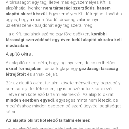
A társaságot egy tag, illetve más egyszemélyes Kft. is
alapíthatja, ilyenkor
nem társasági szerződés, hanem
alapító okirat készül.
Egyszemélyes Kft. létrejöhet továbbá
úgy is, hogy a már működő társaság valamennyi
üzletrészének tulajdonát egy tag szerzi meg.
Ha a Kft. tagjainak száma egy főre csökken,
korábbi
társasági szerződését egy éven belül alapító okiratra kell
módosítani.
Alapító okirat
Az alapító okirat célja, hogy jogi nyelven, de közérthetően
okirat formájában
írásba foglalja egy
gazdasági társaság
létrejöttét
és annak céljait.
Bár az alapító okirat tartalmi követelményeit egy jogszabály
sem sorolja fel tételesen, így is beszélhetünk kötelező
illetve nem kötelező tartalmi elemekről. Az alapító okirat
minden esetben egyedi
, egységes minta nem létezik, de
megírásához minden esetben célszerű ügyvédi segítséget
kérni.
Az alapító okirat kötelező tartalmi elemei: