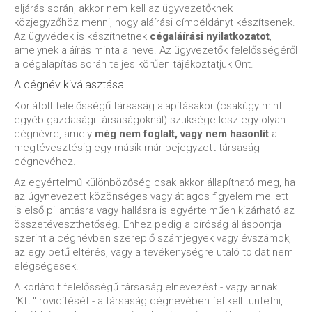
eljárás során, akkor nem kell az ügyvezetőknek
közjegyzőhöz menni, hogy aláírási címpéldányt készítsenek.
Az ügyvédek is készíthetnek
cégaláírási nyilatkozatot
,
amelynek aláírás minta a neve. Az ügyvezetők felelősségéről
a cégalapítás során teljes körűen tájékoztatjuk Önt.
A cégnév kiválasztása
Korlátolt felelősségű társaság alapításakor (csakúgy mint
egyéb gazdasági társaságoknál) szüksége lesz egy olyan
cégnévre, amely
még nem foglalt, vagy nem hasonlít
a
megtévesztésig egy másik már bejegyzett társaság
cégnevéhez.
Az egyértelmű különbözőség csak akkor állapítható meg, ha
az úgynevezett közönséges vagy átlagos figyelem mellett
is első pillantásra vagy hallásra is egyértelműen kizárható az
összetéveszthetőség. Ehhez pedig a bíróság álláspontja
szerint a cégnévben szereplő számjegyek vagy évszámok,
az egy betű eltérés, vagy a tevékenységre utaló toldat nem
elégségesek.
A korlátolt felelősségű társaság elnevezést - vagy annak
"Kft." rövidítését - a társaság cégnevében fel kell tüntetni,