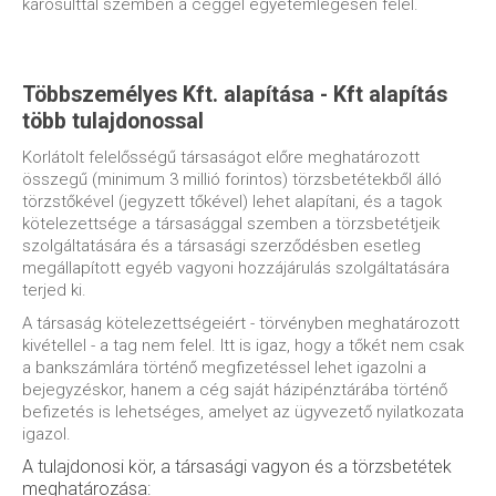
károsulttal szemben a céggel egyetemlegesen felel.
Többszemélyes Kft. alapítása - Kft alapítás
több tulajdonossal
Korlátolt felelősségű társaságot előre meghatározott
összegű (minimum 3 millió forintos) törzsbetétekből álló
törzstőkével (jegyzett tőkével) lehet alapítani, és a tagok
kötelezettsége a társasággal szemben a törzsbetétjeik
szolgáltatására és a társasági szerződésben esetleg
megállapított egyéb vagyoni hozzájárulás szolgáltatására
terjed ki.
A társaság kötelezettségeiért - törvényben meghatározott
kivétellel - a tag nem felel. Itt is igaz, hogy a tőkét nem csak
a bankszámlára történő megfizetéssel lehet igazolni a
bejegyzéskor, hanem a cég saját házipénztárába történő
befizetés is lehetséges, amelyet az ügyvezető nyilatkozata
igazol.
A tulajdonosi kör, a társasági vagyon és a törzsbetétek
meghatározása: