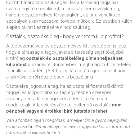
hozott határozata szükséges. Ha a társaság tagjainak
száma egy főre csökkent, a társaság nem szűnik meg,
hanem egyszemélyes társaságként, az arra vonatkozó
szabályok alkalmazásával tovább működik. Ez esetben külön
alapító okirat készítésére nincs szükség.
Osztalék, osztalékelőleg - hogy vehetem ki a profitot?
A többszemélyes és egyszemélyes Kft. esetében is igaz,
hogy a társaság a tagok javára a társaság saját tőkéjéből
kizárólag
osztalék és osztalékelőleg címen teljesíthet
kifizetést
a számviteli törvényben meghatározott feltételek
fennállása esetén. (A Kft. alapítás során a jogi konzultáció
alkalmával erről részletesen is beszélünk)
Osztalékra jogosult a tag, ha az osztalékfizetésről döntő
taggyűlés időpontjában a tagjegyzékben szerepel,
amennyiben a társasági szerződés eltérően nem
rendelkezik. A tagok részére teljesítendő osztalék
nem
pénzbeli vagyoni értékkel bíró juttatás is lehet.
Van azonban olyan megoldás, amellyel Ön a gyors bejegyzés
és kedvezőbb illeték előnyeit is élvezi, ugyanakkor az iratminta
hátrányait is kiküszöbölheti.