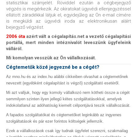
statisztikai számjelét. Röviddel ezután a cégbejegyző
végzés is megérkezik. Az okiratokat ügyvédi ellenjegyzéssel
ellátott záradékkal látjuk el, egyidejűleg az Ön e-mail címére
is megküldi az ügyvédi iroda az elektronikusan aláírt
bejegyző végzést.
2006 óta
azért vált a cégalapítás.net a vezető cégalapítási
portállá, mert minden intéznivalót leveszünk ügyfeleink
válláról.
Mi komolyan vesszük az Ön vállalkozását.
Cégtemetők közé jegyezné be a cégét?
Az mno.hu és az index.hu alábbi cikkeiben olvashat a cégtemetőnek
nevezett (egyébként cégalapítást is végző) szolgáltató esetéről.
Mi azt valljuk, hogy egy komoly vállalkozó nem kötheti össze a cégét
semmilyen szinten ilyen jellegű kétes szolgáltatásokkal, amelyek
indokolatlanul az adóhatóság kiemelt célpontjává teszik vállalkozását.
A fapados szolgáltatókat és cégtemetőket leginkább az ingyenes
szolgáltatások és pár ezer forintos költségek jellemzik.
Ezek a vállalkozások csak így tudnak ügyfelet szerezni, szakmailag