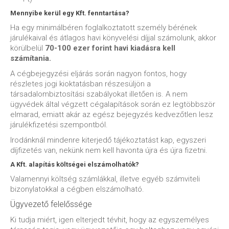
Mennyibe kerül egy Kft. fenntartása?
Ha egy minimálbéren foglalkoztatott személy bérének
járulékaival és átlagos havi könyvelési díjjal számolunk, akkor
körülbelül
70-100 ezer forint havi kiadásra kell
számítania.
A cégbejegyzési eljárás során nagyon fontos, hogy
részletes jogi kioktatásban részesüljön a
társadalombiztosítási szabályokat illetően is. A nem
ügyvédek által végzett cégalapítások során ez legtöbbször
elmarad, emiatt akár az egész bejegyzés kedvezőtlen lesz
járulékfizetési szempontból.
Irodánknál mindenre kiterjedő tájékoztatást kap, egyszeri
díjfizetés van, nekünk nem kell havonta újra és újra fizetni.
A Kft. alapítás költségei elszámolhatók?
Valamennyi költség számlákkal, illetve egyéb számviteli
bizonylatokkal a cégben elszámolható.
Ügyvezető felelőssége
Ki tudja miért, igen elterjedt tévhit, hogy az egyszemélyes