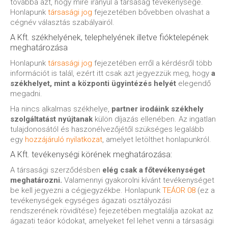
továbbá azt, hogy mire irányul a társaság tevékenysége.
Honlapunk
társasági jog
fejezetében bővebben olvashat a
cégnév választás szabályairól.
A Kft. székhelyének, telephelyének illetve fióktelepének
meghatározása
Honlapunk
társasági jog
fejezetében erről a kérdésről több
információt is talál, ezért itt csak azt jegyezzük meg, hogy
a
székhelyet, mint a központi ügyintézés helyét
elegendő
megadni.
Ha nincs alkalmas székhelye,
partner irodáink székhely
szolgáltatást nyújtanak
külön díjazás ellenében. Az ingatlan
tulajdonosától és haszonélvezőjétől szükséges legalább
egy
hozzájáruló nyilatkozat
, amelyet letölthet honlapunkról.
A Kft. tevékenységi körének meghatározása:
A társasági szerződésben
elég csak a főtevékenységet
meghatározni.
Valamennyi gyakorolni kívánt tevékenységet
be kell jegyezni a cégjegyzékbe. Honlapunk
TEÁOR 08
(ez a
tevékenységek egységes ágazati osztályozási
rendszerének rövidítése) fejezetében megtalálja azokat az
ágazati teáor kódokat, amelyeket fel lehet venni a társasági