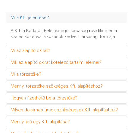
Mi a Kft. jelentése?
A Kft. a Korlátolt Felelősségű Társaság rövidítíse és a
kis- és középvállalkozások kedvelt társasági formája.
Mi az alapító okirat?
Mik az alapító okirat kötelező tartalmi elemei?
Az alapító okirat célja, hogy jogi nyelven, de
közérthetően okirat formájában írásba foglalja egy
Mi a törzstőke?
gazdasági társaság létrejöttét és annak céljait.
Az alapító okiratot eredeti példányban, személyesen
kell aláírni, tanúkkal kell hitelesíteni és ügyvédnek kell
Mennyi törzstőke szökséges Kft. alapításhoz?
ellenjegyeznie.
A törzstőke az a minimális összeg, amellyel egy Kft.
megalapítható. Gazdasági társaságok esetében ezt
Hogyan fizethető be a törzstőke?
jegyzett tőkének hívjuk, aminek az egyik típusa a
Jelen szabályozás szerint a Kft. alapításhoz 3.000.000
törzstőke.
Forint törzstőke szükséges.
Milyen dokumentumok szükségesek Kft. alapításhoz?
A tőke rendelkezésre bocsátása történhet a cég saját
házipénztárába történő befizetéssel és történhet
Mennyi idő egy Kft. alapítása?
bankszámlára való átutalással is.
A vezető tisztségviselőnek magával kell hoznia az
adókártyáját, személyi igazolványát és lakcímkártyáját.