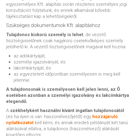
egyszemélyes Kft. alapítás során részletes személyes jogi
konzultációt folytatunk, és ennek alkamával bővebb
tájékoztatást kap a lehetőségekről.
Szükséges dokumentumok Kft. alapításhoz
Tulajdonos kiskorú személy is lehet
, de vezető
tisztségviselőnek csak nagykorú cselekvőképes személy
jelölhető ki. A vezető tisztségviselőnek magával kell hoznia:
az adókártyáját,
személyi igazolványát, és
lakcímkártyáját, és
az egyeztetett időpontban személyesen is meg kell
jelennie.
A tulajdonosnak is személyesen kell jelen lenni, az Ő
esetében azonban a személyi igazolvány és lakcímkártya
elegendő.
A
székhelyként használni kívánt ingatlan tulajdonosától
(és ha ilyen is van: haszonélvezőjétől) egy
hozzájáruló
nyilatkozatot
kell kérni, és annak eredeti példányát két tanú
aláírásával ellátva, a tulajdonos (haszonélvező) aláírását
követően elhozni.