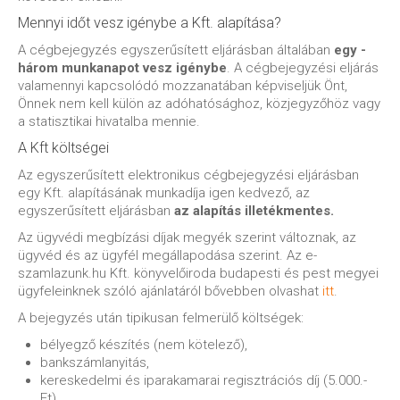
Mennyi időt vesz igénybe a Kft. alapítása?
A cégbejegyzés egyszerűsített eljárásban általában
egy -
három munkanapot vesz igénybe
. A cégbejegyzési eljárás
valamennyi kapcsolódó mozzanatában képviseljük Önt,
Önnek nem kell külön az adóhatósághoz, közjegyzőhöz vagy
a statisztikai hivatalba mennie.
A Kft költségei
Az egyszerűsített elektronikus cégbejegyzési eljárásban
egy Kft. alapításának munkadíja igen kedvező, az
egyszerűsített eljárásban
az alapítás illetékmentes.
Az ügyvédi megbízási díjak megyék szerint változnak, az
ügyvéd és az ügyfél megállapodása szerint. Az e-
szamlazunk.hu Kft. könyvelőiroda budapesti és pest megyei
ügyfeleinknek szóló ajánlatáról bővebben olvashat
itt
.
A bejegyzés után tipikusan felmerülő költségek:
bélyegző készítés (nem kötelező),
bankszámlanyitás,
kereskedelmi és iparakamarai regisztrációs díj (5.000.-
Ft)