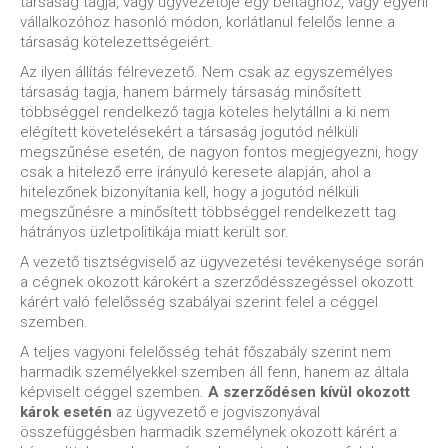
társaság tagja, vagy ügyvezetője egy beltaghoz, vagy egyéni
vállalkozóhoz hasonló módon, korlátlanul felelős lenne a
társaság kötelezettségeiért.
Az ilyen állítás félrevezető. Nem csak az egyszemélyes
társaság tagja, hanem bármely társaság minősített
többséggel rendelkező tagja köteles helytállni a ki nem
elégített követelésekért a társaság jogutód nélküli
megszűnése esetén, de nagyon fontos megjegyezni, hogy
csak a hitelező erre irányuló keresete alapján, ahol a
hitelezőnek bizonyítania kell, hogy a jogutód nélküli
megszűnésre a minősített többséggel rendelkezett tag
hátrányos üzletpolitikája miatt került sor.
A vezető tisztségviselő az ügyvezetési tevékenysége során
a cégnek okozott károkért a szerződésszegéssel okozott
kárért való felelősség szabályai szerint felel a céggel
szemben.
A teljes vagyoni felelősség tehát főszabály szerint nem
harmadik személyekkel szemben áll fenn, hanem az általa
képviselt céggel szemben.
A szerződésen kívül okozott
károk esetén
az ügyvezető e jogviszonyával
összefüggésben harmadik személynek okozott kárért a