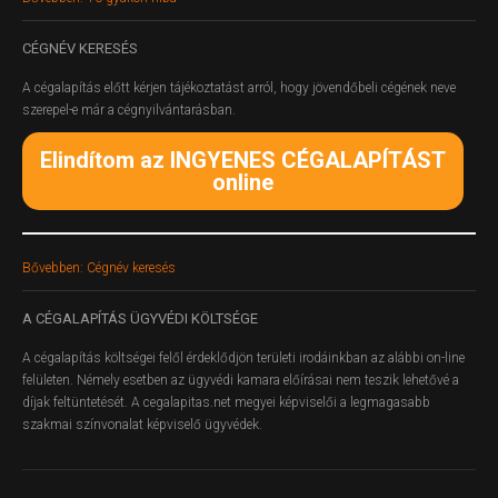
CÉGNÉV
KERESÉS
A cégalapítás előtt kérjen tájékoztatást arról, hogy jövendőbeli cégének neve
szerepel-e már a cégnyilvántarásban.
Elindítom az INGYENES CÉGALAPÍTÁST
online
Bővebben: Cégnév keresés
A
CÉGALAPÍTÁS ÜGYVÉDI KÖLTSÉGE
A cégalapítás költségei felől érdeklődjön területi irodáinkban az alábbi on-line
felületen.
Némely esetben az ügyvédi kamara előírásai nem teszik lehetővé a
díjak feltüntetését. A cegalapitas.net megyei képviselői a legmagasabb
szakmai színvonalat képviselő ügyvédek.