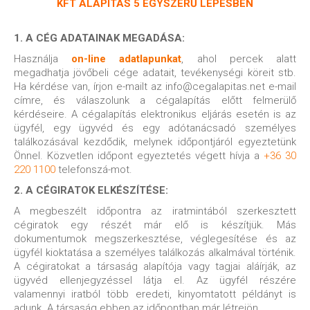
KFT ALAPÍTÁS 5 EGYSZERŰ LÉPÉSBEN
1. A CÉG ADATAINAK MEGADÁSA:
Használja
on-line adatlapunkat
, ahol percek alatt
megadhatja jövőbeli cége adatait, tevékenységi köreit stb.
Ha kérdése van, írjon e-mailt az info@cegalapitas.net e-mail
címre, és válaszolunk a cégalapítás előtt felmerülő
kérdéseire. A cégalapítás elektronikus eljárás esetén is az
ügyfél, egy ügyvéd és egy adótanácsadó személyes
találkozásával kezdődik, melynek időpontjáról egyeztetünk
Önnel. Közvetlen időpont egyeztetés végett hívja a
+36 30
220 1100
telefonszá-mot.
2. A CÉGIRATOK ELKÉSZÍTÉSE:
A megbeszélt időpontra az iratmintából szerkesztett
cégiratok egy részét már elő is készítjük. Más
dokumentumok megszerkesztése, véglegesítése és az
ügyfél kioktatása a személyes találkozás alkalmával történik.
A cégiratokat a társaság alapítója vagy tagjai aláírják, az
ügyvéd ellenjegyzéssel látja el. Az ügyfél részére
valamennyi iratból több eredeti, kinyomtatott példányt is
adunk. A társaság ebben az időpontban már létrejön.