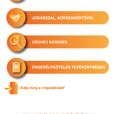
A
dja meg a cégadatokat!