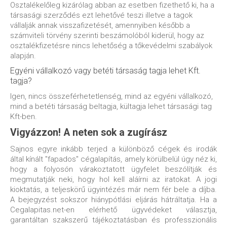
Osztalékelőleg kizárólag abban az esetben fizethető ki, ha a
társasági szerződés ezt lehetővé teszi illetve a tagok
vállalják annak visszafizetését, amennyiben később a
számviteli törvény szerinti beszámolóból kiderül, hogy az
osztalékfizetésre nincs lehetőség a tőkevédelmi szabályok
alapján.
Egyéni vállalkozó vagy betéti társaság tagja lehet Kft.
tagja?
Igen, nincs összeférhetetlenség, mind az egyéni vállalkozó,
mind a betéti társaság beltagja, kültagja lehet társasági tag
Kft-ben.
Vigyázzon! A neten sok a zugírász
Sajnos egyre inkább terjed a különböző cégek és irodák
által kínált "fapados" cégalapítás, amely körülbelül úgy néz ki,
hogy a folyosón várakoztatott ügyfelet beszólítják és
megmutatják neki, hogy hol kell aláírni az iratokat. A jogi
kioktatás, a teljeskörű ügyintézés már nem fér bele a díjba.
A bejegyzést sokszor hiánypótlási eljárás hátráltatja.
Ha a
Cegalapitas.net-en elérhető ügyvédeket választja,
garantáltan szakszerű tájékoztatásban és professzionális