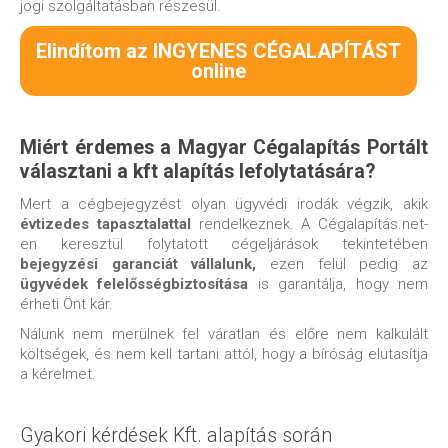
jogi szolgáltatásban részesül.
Elindítom az INGYENES CÉGALAPÍTÁST
online
Miért érdemes a Magyar Cégalapítás Portált
választani a kft alapítás lefolytatására?
Mert a cégbejegyzést olyan ügyvédi irodák végzik, akik
évtizedes tapasztalattal
rendelkeznek. A Cégalapítás.net-
en keresztül folytatott cégeljárások tekintetében
bejegyzési garanciát vállalunk,
ezen felül pedig az
ügyvédek felelősségbiztosítása
is garantálja, hogy nem
érheti Önt kár.
Nálunk nem merülnek fel váratlan és előre nem kalkulált
költségek, és nem kell tartani attól, hogy a bíróság elutasítja
a kérelmet.
Gyakori kérdések Kft. alapítás során