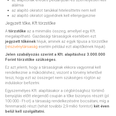
az alapítónak eredeti példányban és személyesen kell
aláírnia
az alapító okiratot tanúkkal hitelesíttetni nem kell
az alapító okiratot ügyvédnek kell ellenjegyeznie
Jegyzett tőke, Kft törzstőke
A
törzstőke
az a minimális összeg, amellyel egy Kft.
megalapítható. Gazdasági társaságok esetében ezt
jegyzett tőkének
hívjuk, aminek az egyik típusa a törzstőke
(
részvénytársaság
esetén például ezt alaptőkének hívjuk).
Jelen szabályozás szerint a Kft. alapításhoz 3.000.000
Forint törzstőke szükséges.
Ez azt jelenti, hogy a társaságnak ekkora vagyonnal kell
rendelkeznie a működéshez, viszont a törvény lehetővé
teszi, hogy ezt az összeget nem szükséges rögtön az
induláskor befizetni.
Egyszemélyes Kft. alapításakor a cégbírósághoz történő
benyújtás előtt elegendő csupán a tőke bizonyos részét (pl.
100.000.- Ft-ot) a társaság rendelkezésére bocsátani, míg a
fennmaradó részt (tehát további 2,9 millió forintot)
két éven
belül kell szolgáltatni.