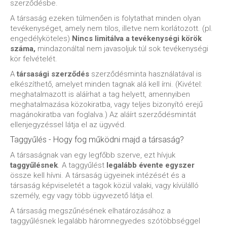
szerződésbe.
A társaság ezeken túlmenően is folytathat minden olyan
tevékenységet, amely nem tilos, illetve nem korlátozott. (pl.
engedélyköteles)
Nincs limitálva a tevékenységi körök
száma,
mindazonáltal nem javasoljuk túl sok tevékenységi
kör felvételét.
A
társasági szerződés
szerződésminta használatával is
elkészíthető, amelyet minden tagnak alá kell írni. (Kivétel:
meghatalmazott is aláírhat a tag helyett, amennyiben
meghatalmazása közokiratba, vagy teljes bizonyító erejű
magánokiratba van foglalva.) Az aláírt szerződésmintát
ellenjegyzéssel látja el az ügyvéd.
Taggyűlés - Hogy fog működni majd a társaság?
A társaságnak van egy legfőbb szerve, ezt hívjuk
taggyűlésnek
. A taggyűlést
legalább évente egyszer
össze kell hívni. A társaság ügyeinek intézését és a
társaság képviseletét a tagok közül valaki, vagy kívülálló
személy, egy vagy több ügyvezető látja el.
A társaság megszűnésének elhatározásához a
taggyűlésnek legalább háromnegyedes szótöbbséggel