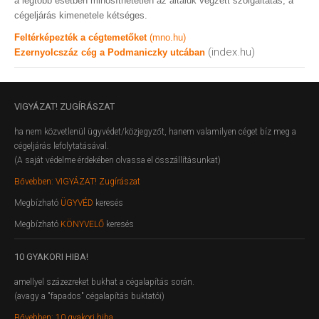
a legtöbb esetben minősíthetetlen az általuk végzett szolgáltatás, a
cégeljárás kimenetele kétséges.
Feltérképezték a cégtemetőket
(mno.hu)
(index.hu)
Ezernyolcszáz cég a Podmaniczky utcában
VIGYÁZAT!
ZUGÍRÁSZAT
ha nem közvetlenül ügyvédet/közjegyzőt, hanem valamilyen céget bíz meg a
cégeljárás lefolytatásával.
(A saját védelme érdekében olvassa el összállításunkat)
Bővebben: VIGYÁZAT! Zugírászat
Megbízható
ÜGYVÉD
keresés
Megbízható
KÖNYVELŐ
keresés
10
GYAKORI HIBA!
amellyel százezreket bukhat a cégalapítás során.
(avagy a "fapados" cégalapítás buktatói)
Bővebben: 10 gyakori hiba