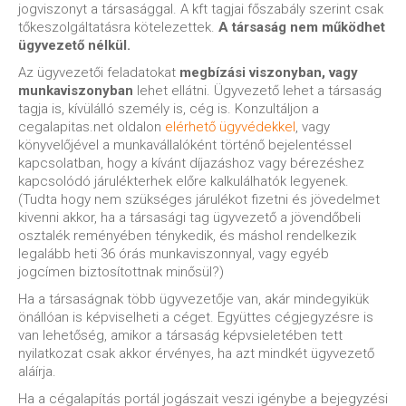
jogviszonyt a társasággal. A kft tagjai főszabály szerint csak
tőkeszolgáltatásra kötelezettek.
A társaság nem működhet
ügyvezető nélkül.
Az ügyvezetői feladatokat
megbízási viszonyban, vagy
munkaviszonyban
lehet ellátni. Ügyvezető lehet a társaság
tagja is, kívülálló személy is, cég is. Konzultáljon a
cegalapitas.net oldalon
elérhető ügyvédekkel
, vagy
könyvelőjével a munkavállalóként történő bejelentéssel
kapcsolatban, hogy a kívánt díjazáshoz vagy bérezéshez
kapcsolódó járulékterhek előre kalkulálhatók legyenek.
(Tudta hogy nem szükséges járulékot fizetni és jövedelmet
kivenni akkor, ha a társasági tag ügyvezető a jövendőbeli
osztalék reményében ténykedik, és máshol rendelkezik
legalább heti 36 órás munkaviszonnyal, vagy egyéb
jogcímen biztosítottnak minősül?)
Ha a társaságnak több ügyvezetője van, akár mindegyikük
önállóan is képviselheti a céget. Együttes cégjegyzésre is
van lehetőség, amikor a társaság képvsieletében tett
nyilatkozat csak akkor érvényes, ha azt mindkét ügyvezető
aláírja.
Ha a cégalapítás portál jogászait veszi igénybe a bejegyzési