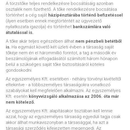
A törzstőke teljes rendelkezésre bocsátásáig azonban
osztalék nem fizethető. A tőke rendelkezésre bocsátása
történhet a cég saját
házipénztárába történő befizetéssel
(ilyen esetben ennek megtörténtét az ügyvezető
nyilatkozata igazolja) és történhet
bankszámlára való
átutalással is.
A tőke akár teljes egészében állhat
nem pénzbeli betétből
is.
Ha egymást követő két üzleti évben a társaság saját
tőkéje nem éri el hárommillió forintot, a tag a második év
beszámolójának elfogadásától számított három hónapon
belül a szükséges saját tőke biztosításáról köteles
gondoskodni.
Az egyszemélyes Kft. esetében - néhány törvényi kivételtől
eltekintve - a többszemélyes társaságokra vonatkozó
szabályokat kell megfelelően alkalmazni. Az egyszemélyes
Kft. esetén
könyvvizsgáló alkalmazása az 2006. óta már
nem kötelező.
Az egyszemélyes Kft. alapításakor tisztában kell lennie
azzal, hogy az egyszemélyes társaság egyedüli tagja csak
akkor állhat munkaviszonyban a társasággal, ha azt a
társasági szerződés kifejezetten megengedi. Az