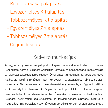
-
Betéti Társaság alapítása
-
Egyszemélyes Kft alapítás
-
Többszemélyes Kft alapítás
-
Egyszemélyes Zrt alapítás
- Többszemélyes Zrt alapítás
-
Cégmódosítás
Kedvező munkadíjak
Az ügyvédi díj szabad megállapodás tárgya. Budapesten a kedvező díj annak
köszönhető, hogy a Budapest Consulting könyvelő és adótanácsadó iroda átvállalja
az alapítási költségek teljes egészét Öntől abban az esetben, ha velük egy éves
határozott idejű szerződést köt könyvelési szolgáltatásra, díjvisszafizetési
garanciával. Természetesen ezt nem kötelező igénybe vennie, az ügyvédi irodák a
szokásos díjakat alkalmazzák. Vegye fel a kapcsolatot az oldalon megjelnő
ügyvédekkel és kérjen díjajánlatot on-line. Óvakodjon az ingyenes szolgáltatásoktól,
kétséges, hogy valódi szakértelemmel és tényleg gondos eljárással látják el a
megbízást. (Egy elutasított vagy hiányosan benyújtott kérelem esetén elveszítheti a