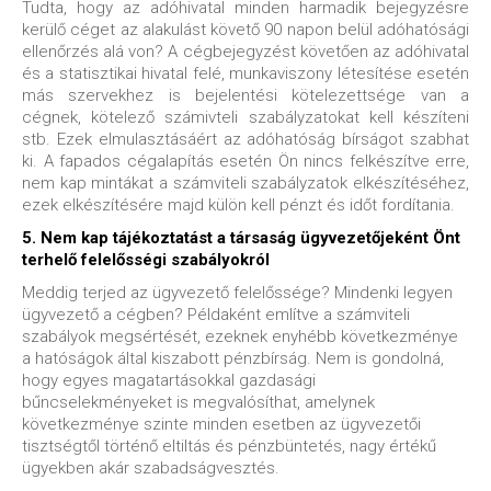
Tudta, hogy az adóhivatal minden harmadik bejegyzésre
kerülő céget az alakulást követő 90 napon belül adóhatósági
ellenőrzés alá von? A cégbejegyzést követően az adóhivatal
és a statisztikai hivatal felé, munkaviszony létesítése esetén
más szervekhez is bejelentési kötelezettsége van a
cégnek, kötelező számivteli szabályzatokat kell készíteni
stb. Ezek elmulasztásáért az adóhatóság bírságot szabhat
ki. A fapados cégalapítás esetén Ön nincs felkészítve erre,
nem kap mintákat a számviteli szabályzatok elkészítéséhez,
ezek elkészítésére majd külön kell pénzt és időt fordítania.
5. Nem kap tájékoztatást a társaság ügyvezetőjeként Önt
terhelő felelősségi szabályokról
Meddig terjed az ügyvezető felelőssége? Mindenki legyen
ügyvezető a cégben? Példaként említve a számviteli
szabályok megsértését, ezeknek enyhébb következménye
a hatóságok által kiszabott pénzbírság. Nem is gondolná,
hogy egyes magatartásokkal gazdasági
bűncselekményeket is megvalósíthat, amelynek
következménye szinte minden esetben az ügyvezetői
tisztségtől történő eltiltás és pénzbüntetés, nagy értékű
ügyekben akár szabadságvesztés.