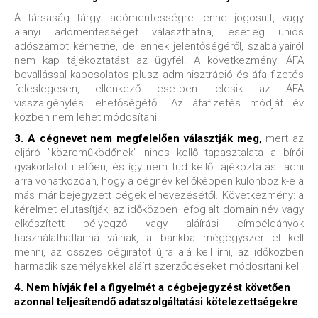
A társaság tárgyi adómentességre lenne jogosult, vagy
alanyi adómentességet választhatna, esetleg uniós
adószámot kérhetne, de ennek jelentőségéről, szabályairól
nem kap tájékoztatást az ügyfél. A következmény: ÁFA
bevallással kapcsolatos plusz adminisztráció és áfa fizetés
feleslegesen, ellenkező esetben: elesik az ÁFA
visszaigénylés lehetőségétől. Az áfafizetés módját év
közben nem lehet módosítani!
3. A cégnevet nem megfelelően választják meg,
mert az
eljáró "közreműködőnek" nincs kellő tapasztalata a bírói
gyakorlatot illetően, és így nem tud kellő tájékoztatást adni
arra vonatkozóan, hogy a cégnév kellőképpen különbözik-e a
más már bejegyzett cégek elnevezésétől. Következmény: a
kérelmet elutasítják, az időközben lefoglalt domain név vagy
elkészített bélyegző vagy aláírási címpéldányok
használathatlanná válnak, a bankba mégegyszer el kell
menni, az összes cégiratot újra alá kell írni, az időközben
harmadik személyekkel aláírt szerződéseket módosítani kell.
4. Nem hívják fel a figyelmét a cégbejegyzést követően
azonnal teljesítendő adatszolgáltatási kötelezettségekre