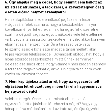
6. Úgy alapítja meg a céget, hogy semmit sem hallott az
üzletrész átruházás, a tagkizárás, a szavazategyenlőség
esetén előálló helyzet szabályairól
Ha az alapításkor a közreműködő jogász nem teszi
világossá a felek számára, hogy a későbbiekben milyen
következményei lehetnek annak, ha egyik fél ki szeretne
szállni a cégből, vagy az együttműködés vele lehetetlenné
válik, vagy a társaság döntésképtelenné válik, akkor könnyen
előállhat az a helyzet, hogy Ön a társaság vég- vagy
felszámolásáig elkötelezte magát a társai mellett, akár
teljes vagyoni felelősséggel. Ugyancsak előfodulhat, hogy a
hibás szerződésszerkesztés miatt Önnek semmilyen
beleszólása sincs abba, hogy valamely más idegen személy
a társaság tagjává válhat-e, akivel Ön egyáltalán nem kíván
közös vállalkozást folytatni.
7. Nem kap tájékoztatást arról, hogy az egyszerűsített
eljrásában létrehozott cég miben tér el a hagyományos
bejegyzésű cégtől
Valóban megéri Önnek az iratmintát alkalmazni és
egyszerűsített eljárásban létrehozni a céget? Vagy egy
hónap múlva módosítania kell az iratokat, és újra ügyvédi