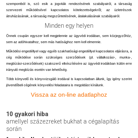
szempontból is, szó esik a jogviták rendezésének szabályairól, a társaság
szervezeti működésével kapcsolatos kötelezettségekről; az üzletrészek
átruházásának, a társaság megszűntetésének, átalakulásának szabályairól.
Minden egy helyen
Önnek csupán egyszer kell megjelennie az ügyvédi irodában, sem közjegyzőhöz,
sem az adóhivatalhoz, sem más hatósághoz nem kell elmennie.
Működési engedéllyel vagy egyéb szakhatósági engedéllyel kapcsolatos eljárásra, a
cég működése során szükséges szerződések (pl. vállalkozási-, munka-,
megbízási-szerződések) szakszerű elkészítésére az ügyvédi irodákban külön erre
irányuló megbízás esetén van lehetőség.
Több könyvelő és könyvvizsgáló irodával is kapcsolatban állunk, így igény szerint
jövendőbeli cégének könyvelési feladataira is megoldást kínálunk.
Vissza az on-line adatlaphoz
10 gyakori hiba
amellyel százezreket bukhat a cégalapítás
során