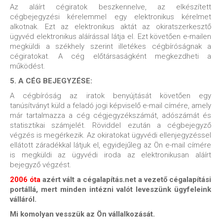
Az aláírt cégiratok beszkennelve, az elkészített
cégbejegyzési kérelemmel egy elektronikus kérelmet
alkotnak. Ezt az elektronikus aktát az okiratszerkesztő
ügyvéd elektronikus aláírással látja el. Ezt követően e-mailen
megküldi a székhely szerint illetékes cégbíróságnak a
cégiratokat. A cég
előtársaságként megkezdheti a
működést.
5. A CÉG BEJEGYZÉSE:
A cégbíróság az iratok benyújtását követően egy
tanúsítványt küld a feladó jogi képviselő e-mail címére, amely
már tartalmazza a cég cégjegyzékszámát, adószámát és
statisztikai számjelét. Röviddel ezután a cégbejegyző
végzés is megérkezik. Az okiratokat ügyvédi ellenjegyzéssel
ellátott záradékkal látjuk el, egyidejűleg az Ön e-mail címére
is megküldi az ügyvédi iroda az elektronikusan aláírt
bejegyző végzést.
2006 óta
azért vált a cégalapítás.net a vezető cégalapítási
portállá, mert minden intézni valót leveszünk ügyfeleink
válláról.
Mi komolyan vesszük az Ön vállalkozását.