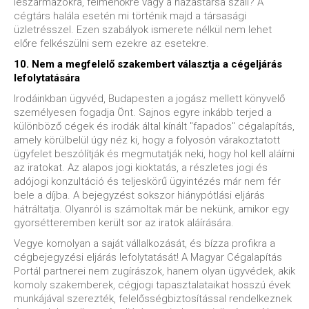
leszármazókra, felmenőkre vagy a házastársa száll? A
cégtárs halála esetén mi történik majd a társasági
üzletrésszel. Ezen szabályok ismerete nélkül nem lehet
előre felkészülni sem ezekre az esetekre.
10. Nem a megfelelő szakembert választja a cégeljárás
lefolytatására
Irodáinkban ügyvéd, Budapesten a jogász mellett könyvelő
személyesen fogadja Önt. Sajnos egyre inkább terjed a
különböző cégek és irodák által kínált "fapados" cégalapítás,
amely körülbelül úgy néz ki, hogy a folyosón várakoztatott
ügyfelet beszólítják és megmutatják neki, hogy hol kell aláírni
az iratokat. Az alapos jogi kioktatás, a részletes jogi és
adójogi konzultáció és teljeskörű ügyintézés már nem fér
bele a díjba. A bejegyzést sokszor hiánypótlási eljárás
hátráltatja. Olyanról is számoltak már be nekünk, amikor egy
gyorsétteremben került sor az iratok aláírására.
Vegye komolyan a saját vállalkozását, és bízza profikra a
cégbejegyzési eljárás lefolytatását! A Magyar Cégalapítás
Portál partnerei nem zugírászok, hanem olyan ügyvédek, akik
komoly szakemberek, cégjogi tapasztalataikat hosszú évek
munkájával szerezték, felelősségbiztosítással rendelkeznek