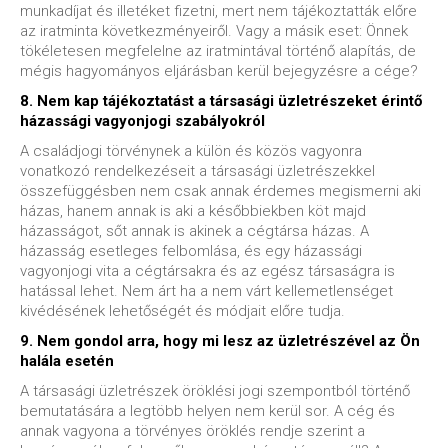
munkadíjat és illetéket fizetni, mert nem tájékoztatták előre
az iratminta következményeiről. Vagy a másik eset: Önnek
tökéletesen megfelelne az iratmintával történő alapítás, de
mégis hagyományos eljárásban kerül bejegyzésre a cége?
8. Nem kap tájékoztatást a társasági üzletrészeket érintő
házassági vagyonjogi szabályokról
A családjogi törvénynek a külön és közös vagyonra
vonatkozó rendelkezéseit a társasági üzletrészekkel
összefüggésben nem csak annak érdemes megismerni aki
házas, hanem annak is aki a későbbiekben köt majd
házasságot, sőt annak is akinek a cégtársa házas. A
házasság esetleges felbomlása, és egy házassági
vagyonjogi vita a cégtársakra és az egész társaságra is
hatással lehet. Nem árt ha a nem várt kellemetlenséget
kivédésének lehetőségét és módjait előre tudja.
9. Nem gondol arra, hogy mi lesz az üzletrészével az Ön
halála esetén
A társasági üzletrészek öröklési jogi szempontból történő
bemutatására a legtöbb helyen nem kerül sor. A cég és
annak vagyona a törvényes öröklés rendje szerint a