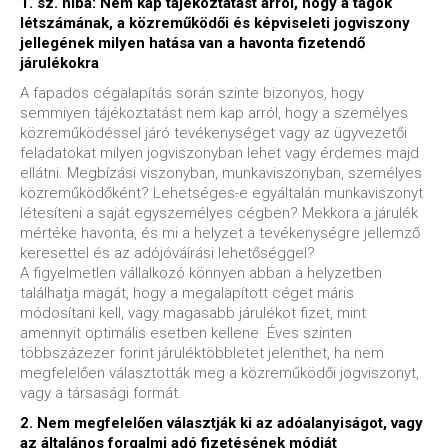
1. sz. hiba: Nem kap tájékoztatást arról, hogy a tagok
létszámának, a közreműködői és képviseleti jogviszony
jellegének milyen hatása van a havonta fizetendő
járulékokra
A fapados cégalapítás során szinte bizonyos, hogy
semmiyen tájékoztatást nem kap arról, hogy a személyes
közreműködéssel járó tevékenységet vagy az ügyvezetői
feladatokat milyen jogviszonyban lehet vagy érdemes majd
ellátni. Megbízási viszonyban, munkaviszonyban, személyes
közreműködőként? Lehetséges-e egyáltalán munkaviszonyt
létesíteni a saját egyszemélyes cégben? Mekkora a járulék
mértéke havonta, és mi a helyzet a tevékenységre jellemző
keresettel és az adójóváírási lehetőséggel?
A figyelmetlen vállalkozó könnyen abban a helyzetben
találhatja magát, hogy a megalapított céget máris
módosítani kell, vagy magasabb járulékot fizet, mint
amennyit optimális esetben kellene. Éves szinten
többszázezer forint járuléktöbbletet jelenthet, ha nem
megfelelően választották meg a közreműködői jogviszonyt,
vagy a társasági formát.
2. Nem megfelelően választják ki az adóalanyiságot, vagy
az általános forgalmi adó fizetésének módját