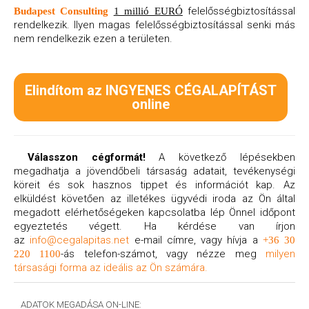
felelősségbiztosítással
Budapest Consulting
1 millió EURÓ
rendelkezik. Ilyen magas felelősségbiztosítással senki más
nem rendelkezik ezen a területen.
Elindítom az INGYENES CÉGALAPÍTÁST
online
Válasszon cégformát!
A következő lépésekben
megadhatja a jövendőbeli társaság adatait, tevékenységi
köreit és sok hasznos tippet és információt kap. Az
elküldést követően az illetékes ügyvédi iroda az Ön által
megadott elérhetőségeken kapcsolatba lép Önnel időpont
egyeztetés végett. Ha kérdése van írjon
az
info@cegalapitas.net
e-mail címre, vagy hívja a
+36 30
-ás telefon-számot, vagy nézze meg
milyen
220 1100
társasági forma az ideális az Ön számára.
ADATOK MEGADÁSA ON-LINE: