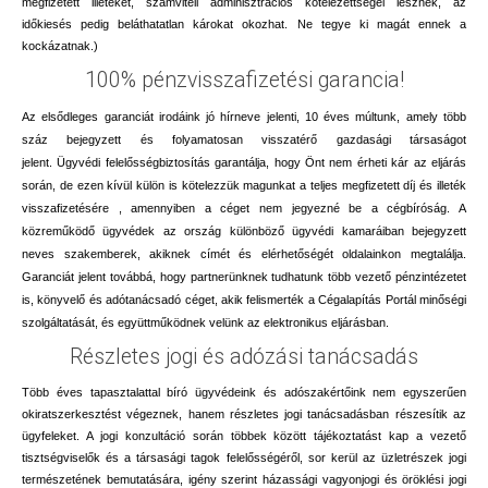
megfizetett illetéket, számviteli adminisztrációs kötelezettségei lesznek, az
időkiesés pedig beláthatatlan károkat okozhat. Ne tegye ki magát ennek a
kockázatnak.)
100% pénzvisszafizetési garancia!
Az elsődleges garanciát irodáink jó hírneve jelenti, 10 éves múltunk, amely több
száz bejegyzett és folyamatosan visszatérő gazdasági társaságot
jelent. Ügyvédi felelősségbiztosítás garantálja, hogy Önt nem érheti kár az eljárás
során, de ezen kívül külön is kötelezzük magunkat a teljes megfizetett díj és illeték
visszafizetésére , amennyiben a céget nem jegyezné be a cégbíróság. A
közreműködő ügyvédek az ország különböző ügyvédi kamaráiban bejegyzett
neves szakemberek, akiknek címét és elérhetőségét oldalainkon megtalálja.
Garanciát jelent továbbá, hogy partnerünknek tudhatunk több vezető pénzintézetet
is, könyvelő és adótanácsadó céget, akik felismerték a Cégalapítás Portál minőségi
szolgáltatását, és együttműködnek velünk az elektronikus eljárásban.
Részletes jogi és adózási tanácsadás
Több éves tapasztalattal bíró ügyvédeink és adószakértőink nem egyszerűen
okiratszerkesztést végeznek, hanem részletes jogi tanácsadásban részesítik az
ügyfeleket. A jogi konzultáció során többek között tájékoztatást kap a vezető
tisztségviselők és a társasági tagok felelősségéről, sor kerül az üzletrészek jogi
természetének bemutatására, igény szerint házassági vagyonjogi és öröklési jogi