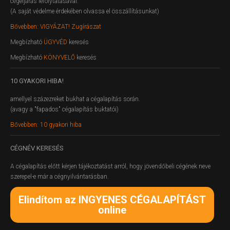
cégeljárás lefolytatásával.
(A saját védelme érdekében olvassa el összállításunkat)
Bővebben: VIGYÁZAT! Zugírászat
Megbízható
ÜGYVÉD
keresés
Megbízható
KÖNYVELŐ
keresés
10
GYAKORI HIBA!
amellyel százezreket bukhat a cégalapítás során.
(avagy a "fapados" cégalapítás buktatói)
Bővebben: 10 gyakori hiba
CÉGNÉV
KERESÉS
A cégalapítás előtt kérjen tájékoztatást arról, hogy jövendőbeli cégének neve
szerepel-e már a cégnyilvántarásban.
Elindítom az INGYENES CÉGALAPÍTÁST
online