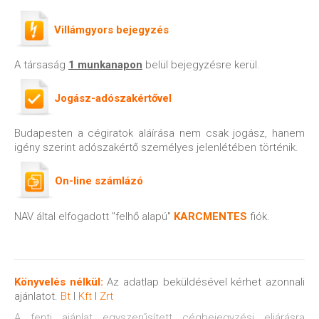
Villámgyors bejegyzés
A társaság
1 munkanapon
belül bejegyzésre kerül.
Jogász-adószakértővel
Budapesten a cégiratok aláírása nem csak jogász, hanem
igény szerint adószakértő személyes jelenlétében történik.
On-line számlázó
NAV által elfogadott "felhő alapú"
KARCMENTES
fiók.
Könyvelés nélkül:
Az adatlap beküldésével kérhet azonnali
ajánlatot.
Bt
I
Kft
I
Zrt
A fenti ajánlat egyszerűsített cégbejegyzési eljárásra