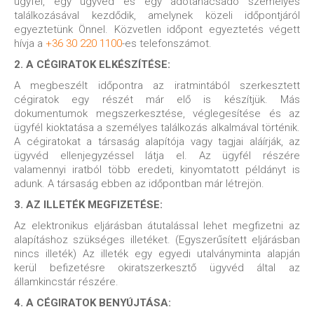
ügyfél, egy ügyvéd és egy adótanácsadó személyes
találkozásával kezdődik, amelynek közeli időpontjáról
egyeztetünk Önnel. Közvetlen időpont egyeztetés végett
hívja a
+36 30 220 1100
-es telefonszámot.
2. A CÉGIRATOK ELKÉSZÍTÉSE:
A megbeszélt időpontra az iratmintából szerkesztett
cégiratok egy részét már elő is készítjük. Más
dokumentumok megszerkesztése, véglegesítése és az
ügyfél kioktatása a személyes találkozás alkalmával történik.
A cégiratokat a társaság alapítója vagy tagjai aláírják, az
ügyvéd ellenjegyzéssel látja el. Az ügyfél részére
valamennyi iratból több eredeti, kinyomtatott példányt is
adunk. A társaság ebben az időpontban már létrejön.
3. AZ ILLETÉK MEGFIZETÉSE:
Az elektronikus eljárásban átutalással lehet megfizetni az
alapításhoz szükséges illetéket. (Egyszerűsített eljárásban
nincs illeték) Az illeték egy egyedi utalványminta alapján
kerül befizetésre okiratszerkesztő ügyvéd által az
államkincstár részére.
4. A CÉGIRATOK BENYÚJTÁSA: