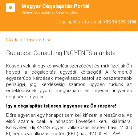
Magyar Cégalapítás Portál
Online Cégalapítás és Cégmódosítás
KFT ALAPÍTÁS
Cégalapítás info vonal:
+36 30 220 1100
BT ALAPÍTÁS
Főoldal
>
10 gyakori hiba
RT ALAPÍTÁS
Budapest Consulting INGYENES ajánlata
CÉGMÓDOSÍTÁS
Kössön velünk egy könyvelési szerződést és mi kifizetjük Ön
ÁTALAKULÁS
helyett a cégalapítás ügyvédi költségét! A felmerülő
egyszerűbb kérdések megválaszolásától az összetettebb
TEÁOR SZÁMOK '08
pénzügyi, jogi kérdésekig számos ügyben tudunk az
érdeklődőknek gyors, megbízható és teljesen ingyenes
ENGEDÉLYKÖTELES
segítséget nyújtani.
Így a cégalapítás teljesen ingyenes az Ön részére!
KAPCSOLAT
Előre egyetlen egy hónapot sem kell kifizetni a részünkre. Az
IRODÁK
első számla csak a hónapot követően kerül kiállításra.
Könyvelési díj KATÁS egyéni vállalkozás esetén havi 12 000
Ft, céges vállalkozás esetén (KFT.) havi 42 000 Ft + ÁFA.