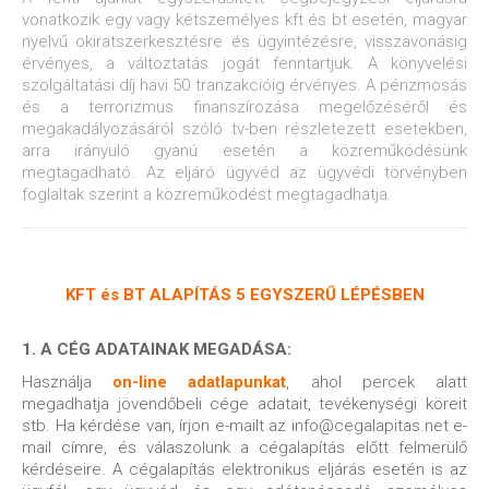
vonatkozik egy vagy kétszemélyes kft és bt esetén, magyar
nyelvű okiratszerkesztésre és ügyintézésre, visszavonásig
érvényes, a változtatás jogát fenntartjuk. A könyvelési
szolgáltatási díj havi 50 tranzakcióig érvényes. A pénzmosás
és a terrorizmus finanszírozása megelőzéséről és
megakadályozásáról szóló tv-ben részletezett esetekben,
arra irányuló gyanú esetén a közreműködésünk
megtagadható. Az eljáró ügyvéd az ügyvédi törvényben
foglaltak szerint a közreműködést megtagadhatja.
KFT és BT ALAPÍTÁS 5 EGYSZERŰ LÉPÉSBEN
1. A CÉG ADATAINAK MEGADÁSA:
Használja
on-line adatlapunkat
, ahol percek alatt
megadhatja jövendőbeli cége adatait, tevékenységi köreit
stb. Ha kérdése van, írjon e-mailt az info@cegalapitas.net e-
mail címre, és válaszolunk a cégalapítás előtt felmerülő
kérdéseire. A cégalapítás elektronikus eljárás esetén is az