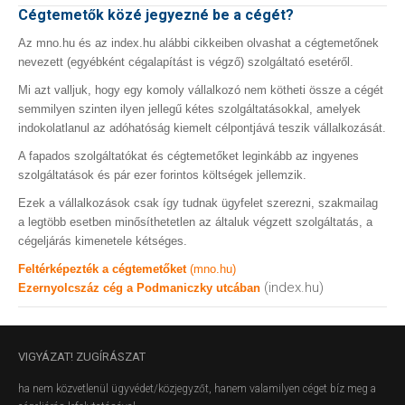
Cégtemetők közé jegyezné be a cégét?
Az mno.hu és az index.hu alábbi cikkeiben olvashat a cégtemetőnek
nevezett (egyébként cégalapítást is végző) szolgáltató esetéről.
Mi azt valljuk, hogy egy komoly vállalkozó nem kötheti össze a cégét
semmilyen szinten ilyen jellegű kétes szolgáltatásokkal, amelyek
indokolatlanul az adóhatóság kiemelt célpontjává teszik vállalkozását.
A fapados szolgáltatókat és cégtemetőket leginkább az ingyenes
szolgáltatások és pár ezer forintos költségek jellemzik.
Ezek a vállalkozások csak így tudnak ügyfelet szerezni, szakmailag
a legtöbb esetben minősíthetetlen az általuk végzett szolgáltatás, a
cégeljárás kimenetele kétséges.
Feltérképezték a cégtemetőket
(mno.hu)
(index.hu)
Ezernyolcszáz cég a Podmaniczky utcában
VIGYÁZAT!
ZUGÍRÁSZAT
ha nem közvetlenül ügyvédet/közjegyzőt, hanem valamilyen céget bíz meg a