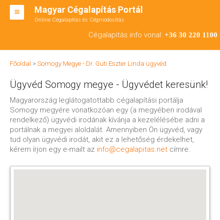
Magyar Cégalapítás Portál
Online Cégalapítás és Cégmódosítás
KFT ALAPÍTÁS
Cégalapítás info vonal:
+36 30 220 1100
BT ALAPÍTÁS
Főoldal
>
Somogy Megye - Dr. Guti Eszter Linda ügyvéd
RT ALAPÍTÁS
Ügyvéd Somogy megye - Ügyvédet keresünk!
CÉGMÓDOSÍTÁS
Magyarország leglátogatottabb cégalapítási portálja
Somogy megyére vonatkozóan egy (a megyében irodával
ÁTALAKULÁS
rendelkező) ügyvédi irodának kívánja a kezelélésébe adni a
portálnak a megyei aloldalát. Amennyiben Ön ügyvéd, vagy
TEÁOR SZÁMOK '08
tud olyan ügyvédi irodát, akit ez a lehetőség érdekelhet,
kérem írjon egy e-mailt az
info@cegalapitas.net
címre.
ENGEDÉLYKÖTELES
KAPCSOLAT
IRODÁK