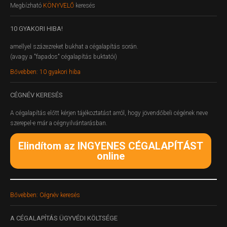
Megbízható
KÖNYVELŐ
keresés
10
GYAKORI HIBA!
amellyel százezreket bukhat a cégalapítás során.
(avagy a "fapados" cégalapítás buktatói)
Bővebben: 10 gyakori hiba
CÉGNÉV
KERESÉS
A cégalapítás előtt kérjen tájékoztatást arról, hogy jövendőbeli cégének neve
szerepel-e már a cégnyilvántarásban.
Elindítom az INGYENES CÉGALAPÍTÁST
online
Bővebben: Cégnév keresés
A
CÉGALAPÍTÁS ÜGYVÉDI KÖLTSÉGE