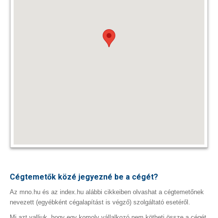
Cégtemetők közé jegyezné be a cégét?
Az mno.hu és az index.hu alábbi cikkeiben olvashat a cégtemetőnek
nevezett (egyébként cégalapítást is végző) szolgáltató esetéről.
Mi azt valljuk, hogy egy komoly vállalkozó nem kötheti össze a cégét