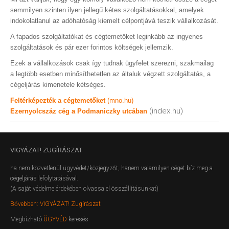
semmilyen szinten ilyen jellegű kétes szolgáltatásokkal, amelyek
indokolatlanul az adóhatóság kiemelt célpontjává teszik vállalkozását.
A fapados szolgáltatókat és cégtemetőket leginkább az ingyenes
szolgáltatások és pár ezer forintos költségek jellemzik.
Ezek a vállalkozások csak így tudnak ügyfelet szerezni, szakmailag
a legtöbb esetben minősíthetetlen az általuk végzett szolgáltatás, a
cégeljárás kimenetele kétséges.
Feltérképezték a cégtemetőket
(mno.hu)
(index.hu)
Ezernyolcszáz cég a Podmaniczky utcában
VIGYÁZAT!
ZUGÍRÁSZAT
ha nem közvetlenül ügyvédet/közjegyzőt, hanem valamilyen céget bíz meg a
cégeljárás lefolytatásával.
(A saját védelme érdekében olvassa el összállításunkat)
Bővebben: VIGYÁZAT! Zugírászat
Megbízható
ÜGYVÉD
keresés