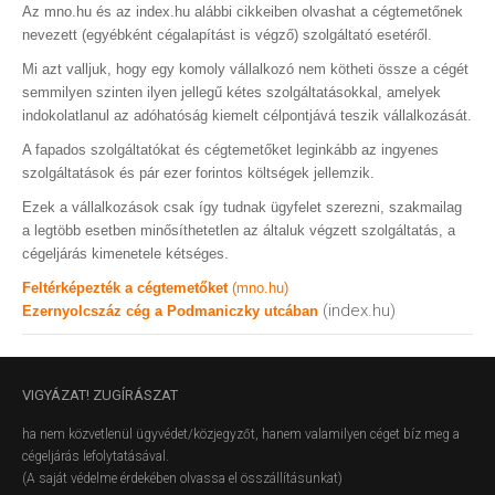
Az mno.hu és az index.hu alábbi cikkeiben olvashat a cégtemetőnek
nevezett (egyébként cégalapítást is végző) szolgáltató esetéről.
Mi azt valljuk, hogy egy komoly vállalkozó nem kötheti össze a cégét
semmilyen szinten ilyen jellegű kétes szolgáltatásokkal, amelyek
indokolatlanul az adóhatóság kiemelt célpontjává teszik vállalkozását.
A fapados szolgáltatókat és cégtemetőket leginkább az ingyenes
szolgáltatások és pár ezer forintos költségek jellemzik.
Ezek a vállalkozások csak így tudnak ügyfelet szerezni, szakmailag
a legtöbb esetben minősíthetetlen az általuk végzett szolgáltatás, a
cégeljárás kimenetele kétséges.
Feltérképezték a cégtemetőket
(mno.hu)
(index.hu)
Ezernyolcszáz cég a Podmaniczky utcában
VIGYÁZAT!
ZUGÍRÁSZAT
ha nem közvetlenül ügyvédet/közjegyzőt, hanem valamilyen céget bíz meg a
cégeljárás lefolytatásával.
(A saját védelme érdekében olvassa el összállításunkat)