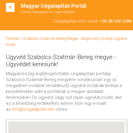
Magyar Cégalapítás Portál
Online Cégalapítás és Cégmódosítás
KFT ALAPÍTÁS
Cégalapítás info vonal:
+36 30 220 1100
BT ALAPÍTÁS
Főoldal
>
Szabolcs Szatmár Bereg Megye - Bagaméry-Szalay Ügyvédi
RT ALAPÍTÁS
Iroda
CÉGMÓDOSÍTÁS
Ügyvéd Szabolcs-Szatmár-Bereg megye -
Ügyvédet keresünk!
ÁTALAKULÁS
Magyarország leglátogatottabb cégalapítási portálja
Szabolcs-Szatmár-Bereg megyére vonatkozóan egy (a
TEÁOR SZÁMOK '08
megyében irodával rendelkező) ügyvédi irodának kívánja a
kezelélésébe adni a portálnak a megyei aloldalát.
ENGEDÉLYKÖTELES
Amennyiben Ön ügyvéd, vagy tud olyan ügyvédi irodát, akit
ez a lehetőség érdekelhet, kérem írjon egy e-mailt
KAPCSOLAT
az
info@cegalapitas.net
címre.
IRODÁK