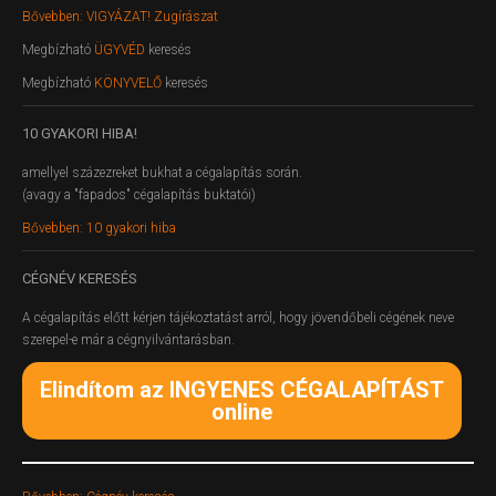
Bővebben: VIGYÁZAT! Zugírászat
Megbízható
ÜGYVÉD
keresés
Megbízható
KÖNYVELŐ
keresés
10
GYAKORI HIBA!
amellyel százezreket bukhat a cégalapítás során.
(avagy a "fapados" cégalapítás buktatói)
Bővebben: 10 gyakori hiba
CÉGNÉV
KERESÉS
A cégalapítás előtt kérjen tájékoztatást arról, hogy jövendőbeli cégének neve
szerepel-e már a cégnyilvántarásban.
Elindítom az INGYENES CÉGALAPÍTÁST
online