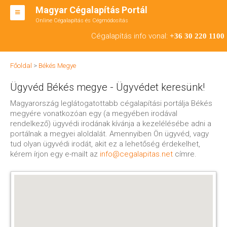
Magyar Cégalapítás Portál
Online Cégalapítás és Cégmódosítás
KFT ALAPÍTÁS
Cégalapítás info vonal:
+36 30 220 1100
BT ALAPÍTÁS
Főoldal
>
Békés Megye
RT ALAPÍTÁS
Ügyvéd Békés megye - Ügyvédet keresünk!
CÉGMÓDOSÍTÁS
Magyarország leglátogatottabb cégalapítási portálja Békés
megyére vonatkozóan egy (a megyében irodával
ÁTALAKULÁS
rendelkező) ügyvédi irodának kívánja a kezelélésébe adni a
portálnak a megyei aloldalát. Amennyiben Ön ügyvéd, vagy
TEÁOR SZÁMOK '08
tud olyan ügyvédi irodát, akit ez a lehetőség érdekelhet,
kérem írjon egy e-mailt az
info@cegalapitas.net
címre.
ENGEDÉLYKÖTELES
KAPCSOLAT
IRODÁK