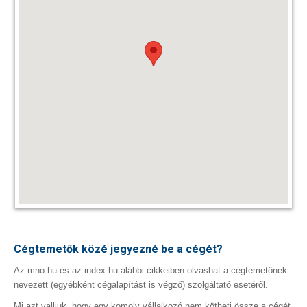
Cégtemetők közé jegyezné be a cégét?
Az mno.hu és az index.hu alábbi cikkeiben olvashat a cégtemetőnek
nevezett (egyébként cégalapítást is végző) szolgáltató esetéről.
Mi azt valljuk, hogy egy komoly vállalkozó nem kötheti össze a cégét