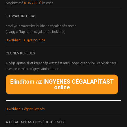
Megbízható
KÖNYVELŐ
keresés
10
GYAKORI HIBA!
amellyel százezreket bukhat a cégalapítás során.
(avagy a "fapados" cégalapítás buktatói)
Bővebben: 10 gyakori hiba
CÉGNÉV
KERESÉS
A cégalapítás előtt kérjen tájékoztatást arról, hogy jövendőbeli cégének neve
szerepel-e már a cégnyilvántarásban.
Elindítom az INGYENES CÉGALAPÍTÁST
online
Bővebben: Cégnév keresés
A
CÉGALAPÍTÁS ÜGYVÉDI KÖLTSÉGE