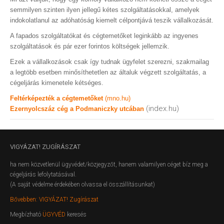
semmilyen szinten ilyen jellegű kétes szolgáltatásokkal, amelyek
indokolatlanul az adóhatóság kiemelt célpontjává teszik vállalkozását.
A fapados szolgáltatókat és cégtemetőket leginkább az ingyenes
szolgáltatások és pár ezer forintos költségek jellemzik.
Ezek a vállalkozások csak így tudnak ügyfelet szerezni, szakmailag
a legtöbb esetben minősíthetetlen az általuk végzett szolgáltatás, a
cégeljárás kimenetele kétséges.
Feltérképezték a cégtemetőket
(mno.hu)
(index.hu)
Ezernyolcszáz cég a Podmaniczky utcában
VIGYÁZAT!
ZUGÍRÁSZAT
ha nem közvetlenül ügyvédet/közjegyzőt, hanem valamilyen céget bíz meg a
cégeljárás lefolytatásával.
(A saját védelme érdekében olvassa el összállításunkat)
Bővebben: VIGYÁZAT! Zugírászat
Megbízható
ÜGYVÉD
keresés