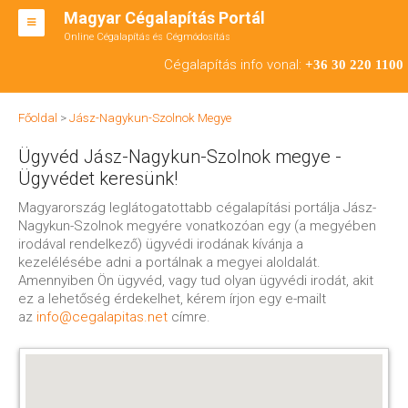
Magyar Cégalapítás Portál
Online Cégalapítás és Cégmódosítás
KFT ALAPÍTÁS
Cégalapítás info vonal:
+36 30 220 1100
BT ALAPÍTÁS
Főoldal
>
Jász-Nagykun-Szolnok Megye
RT ALAPÍTÁS
Ügyvéd Jász-Nagykun-Szolnok megye -
CÉGMÓDOSÍTÁS
Ügyvédet keresünk!
ÁTALAKULÁS
Magyarország leglátogatottabb cégalapítási portálja Jász-
Nagykun-Szolnok megyére vonatkozóan egy (a megyében
irodával rendelkező) ügyvédi irodának kívánja a
TEÁOR SZÁMOK '08
kezelélésébe adni a portálnak a megyei aloldalát.
Amennyiben Ön ügyvéd, vagy tud olyan ügyvédi irodát, akit
ENGEDÉLYKÖTELES
ez a lehetőség érdekelhet, kérem írjon egy e-mailt
az
info@cegalapitas.net
címre.
KAPCSOLAT
IRODÁK