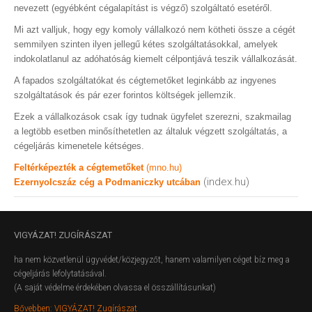
nevezett (egyébként cégalapítást is végző) szolgáltató esetéről.
Mi azt valljuk, hogy egy komoly vállalkozó nem kötheti össze a cégét
semmilyen szinten ilyen jellegű kétes szolgáltatásokkal, amelyek
indokolatlanul az adóhatóság kiemelt célpontjává teszik vállalkozását.
A fapados szolgáltatókat és cégtemetőket leginkább az ingyenes
szolgáltatások és pár ezer forintos költségek jellemzik.
Ezek a vállalkozások csak így tudnak ügyfelet szerezni, szakmailag
a legtöbb esetben minősíthetetlen az általuk végzett szolgáltatás, a
cégeljárás kimenetele kétséges.
Feltérképezték a cégtemetőket
(mno.hu)
(index.hu)
Ezernyolcszáz cég a Podmaniczky utcában
VIGYÁZAT!
ZUGÍRÁSZAT
ha nem közvetlenül ügyvédet/közjegyzőt, hanem valamilyen céget bíz meg a
cégeljárás lefolytatásával.
(A saját védelme érdekében olvassa el összállításunkat)
Bővebben: VIGYÁZAT! Zugírászat