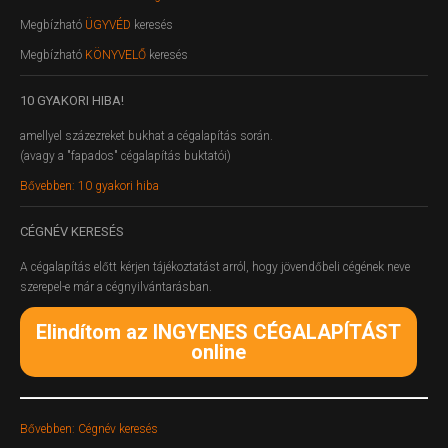
Megbízható
ÜGYVÉD
keresés
Megbízható
KÖNYVELŐ
keresés
10
GYAKORI HIBA!
amellyel százezreket bukhat a cégalapítás során.
(avagy a "fapados" cégalapítás buktatói)
Bővebben: 10 gyakori hiba
CÉGNÉV
KERESÉS
A cégalapítás előtt kérjen tájékoztatást arról, hogy jövendőbeli cégének neve
szerepel-e már a cégnyilvántarásban.
Elindítom az INGYENES CÉGALAPÍTÁST
online
Bővebben: Cégnév keresés