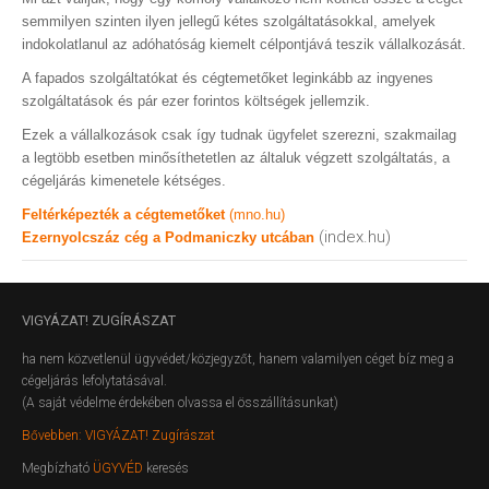
semmilyen szinten ilyen jellegű kétes szolgáltatásokkal, amelyek
indokolatlanul az adóhatóság kiemelt célpontjává teszik vállalkozását.
A fapados szolgáltatókat és cégtemetőket leginkább az ingyenes
szolgáltatások és pár ezer forintos költségek jellemzik.
Ezek a vállalkozások csak így tudnak ügyfelet szerezni, szakmailag
a legtöbb esetben minősíthetetlen az általuk végzett szolgáltatás, a
cégeljárás kimenetele kétséges.
Feltérképezték a cégtemetőket
(mno.hu)
(index.hu)
Ezernyolcszáz cég a Podmaniczky utcában
VIGYÁZAT!
ZUGÍRÁSZAT
ha nem közvetlenül ügyvédet/közjegyzőt, hanem valamilyen céget bíz meg a
cégeljárás lefolytatásával.
(A saját védelme érdekében olvassa el összállításunkat)
Bővebben: VIGYÁZAT! Zugírászat
Megbízható
ÜGYVÉD
keresés