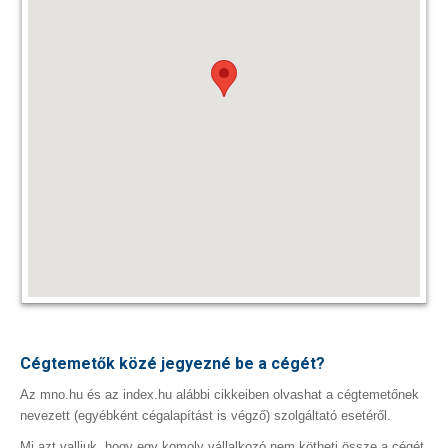
Cégtemetők közé jegyezné be a cégét?
Az mno.hu és az index.hu alábbi cikkeiben olvashat a cégtemetőnek
nevezett (egyébként cégalapítást is végző) szolgáltató esetéről.
Mi azt valljuk, hogy egy komoly vállalkozó nem kötheti össze a cégét