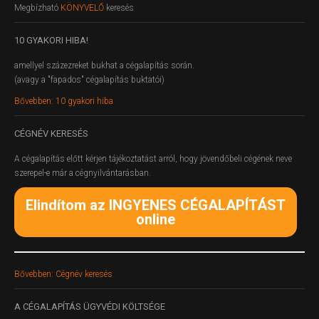
Megbízható
KÖNYVELŐ
keresés
10
GYAKORI HIBA!
amellyel százezreket bukhat a cégalapítás során.
(avagy a "fapados" cégalapítás buktatói)
Bővebben: 10 gyakori hiba
CÉGNÉV
KERESÉS
A cégalapítás előtt kérjen tájékoztatást arról, hogy jövendőbeli cégének neve
szerepel-e már a cégnyilvántarásban.
Elindítom az INGYENES CÉGALAPÍTÁST
online
Bővebben: Cégnév keresés
A
CÉGALAPÍTÁS ÜGYVÉDI KÖLTSÉGE