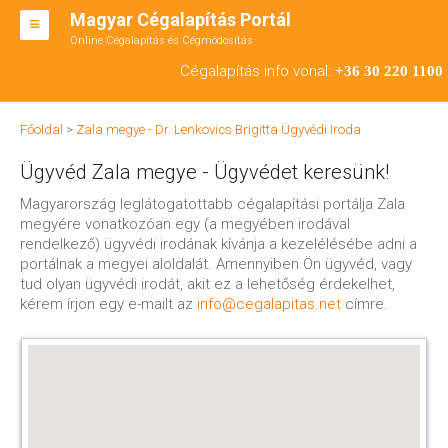
Magyar Cégalapítás Portál
Online Cégalapítás és Cégmódosítás
KFT ALAPÍTÁS
Cégalapítás info vonal:
+36 30 220 1100
BT ALAPÍTÁS
Főoldal
>
Zala megye - Dr. Lenkovics Brigitta Ügyvédi Iroda
RT ALAPÍTÁS
Ügyvéd Zala megye - Ügyvédet keresünk!
CÉGMÓDOSÍTÁS
Magyarország leglátogatottabb cégalapítási portálja Zala
megyére vonatkozóan egy (a megyében irodával
ÁTALAKULÁS
rendelkező) ügyvédi irodának kívánja a kezelélésébe adni a
portálnak a megyei aloldalát. Amennyiben Ön ügyvéd, vagy
TEÁOR SZÁMOK '08
tud olyan ügyvédi irodát, akit ez a lehetőség érdekelhet,
kérem írjon egy e-mailt az
info@cegalapitas.net
címre.
ENGEDÉLYKÖTELES
KAPCSOLAT
IRODÁK