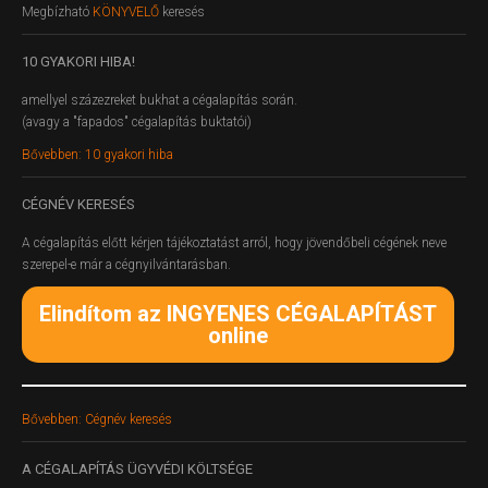
Megbízható
KÖNYVELŐ
keresés
10
GYAKORI HIBA!
amellyel százezreket bukhat a cégalapítás során.
(avagy a "fapados" cégalapítás buktatói)
Bővebben: 10 gyakori hiba
CÉGNÉV
KERESÉS
A cégalapítás előtt kérjen tájékoztatást arról, hogy jövendőbeli cégének neve
szerepel-e már a cégnyilvántarásban.
Elindítom az INGYENES CÉGALAPÍTÁST
online
Bővebben: Cégnév keresés
A
CÉGALAPÍTÁS ÜGYVÉDI KÖLTSÉGE