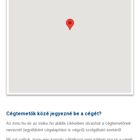
Cégtemetők közé jegyezné be a cégét?
Az mno.hu és az index.hu alábbi cikkeiben olvashat a cégtemetőnek
nevezett (egyébként cégalapítást is végző) szolgáltató esetéről.
Mi azt valljuk, hogy egy komoly vállalkozó nem kötheti össze a cégét