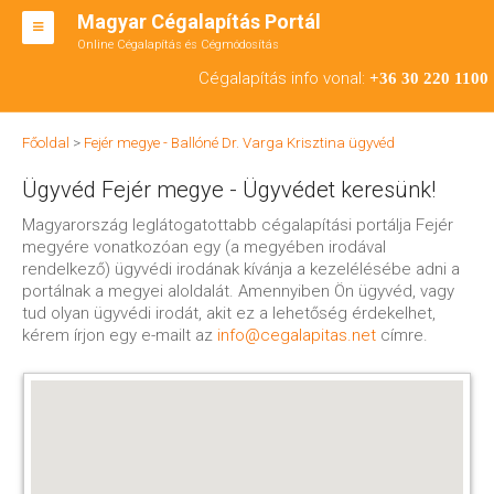
Magyar Cégalapítás Portál
Online Cégalapítás és Cégmódosítás
KFT ALAPÍTÁS
Cégalapítás info vonal:
+36 30 220 1100
BT ALAPÍTÁS
Főoldal
>
Fejér megye - Ballóné Dr. Varga Krisztina ügyvéd
RT ALAPÍTÁS
Ügyvéd Fejér megye - Ügyvédet keresünk!
CÉGMÓDOSÍTÁS
Magyarország leglátogatottabb cégalapítási portálja Fejér
megyére vonatkozóan egy (a megyében irodával
ÁTALAKULÁS
rendelkező) ügyvédi irodának kívánja a kezelélésébe adni a
portálnak a megyei aloldalát. Amennyiben Ön ügyvéd, vagy
TEÁOR SZÁMOK '08
tud olyan ügyvédi irodát, akit ez a lehetőség érdekelhet,
kérem írjon egy e-mailt az
info@cegalapitas.net
címre.
ENGEDÉLYKÖTELES
KAPCSOLAT
IRODÁK