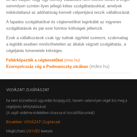
semmilyen szinten ilyen jellegű kétes szolgáltatásokkal, amelyek
indokolatlanul az adóhatóság kiemelt célpontjává teszik vállalkozását.
A fapados szolgáltatókat és cégtemetőket leginkább az ingyenes
szolgáltatások és pár ezer forintos költségek jellemzik.
Ezek a vállalkozások csak így tudnak ügyfelet szerezni, szakmailag
a legtöbb esetben minősíthetetlen az általuk végzett szolgáltatás, a
cégeljárás kimenetele kétséges.
Feltérképezték a cégtemetőket
(mno.hu)
(index.hu)
Ezernyolcszáz cég a Podmaniczky utcában
VIGYÁZAT!
ZUGÍRÁSZAT
ha nem közvetlenül ügyvédet/közjegyzőt, hanem valamilyen céget bíz meg a
cégeljárás lefolytatásával.
(A saját védelme érdekében olvassa el összállításunkat)
Bővebben: VIGYÁZAT! Zugírászat
Megbízható
ÜGYVÉD
keresés