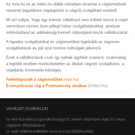
Az mno.hu és az index.hu alábbi cikkeiben olvashat a cégtemetőnek
nevezett (egyébként cégalapítást is végző) szolgáltató esetéről.
Mi azt valljuk, hogy egy komoly vállalkozó nem kötheti össze a cégét
semmilyen szinten ilyen jellegű kétes szolgáltatásokkal, amelyek
indokolatlanul az adóhatóság kiemelt célpontjává teszik vállalkozását.
A fapados szolgáltatókat és cégtemetőket leginkább az ingyenes
szolgáltatások és pár ezer forintos költségek jellemzik.
Ezek a vállalkozások csak így tudnak ügyfelet szerezni, szakmailag
a legtöbb esetben minősíthetetlen az általuk végzett szolgáltatás, a
cégeljárás kimenetele kétséges.
Feltérképezték a cégtemetőket
(mno.hu)
(index.hu)
Ezernyolcszáz cég a Podmaniczky utcában
VIGYÁZAT!
ZUGÍRÁSZAT
ha nem közvetlenül ügyvédet/közjegyzőt, hanem valamilyen céget bíz meg a
cégeljárás lefolytatásával.
(A saját védelme érdekében olvassa el összállításunkat)