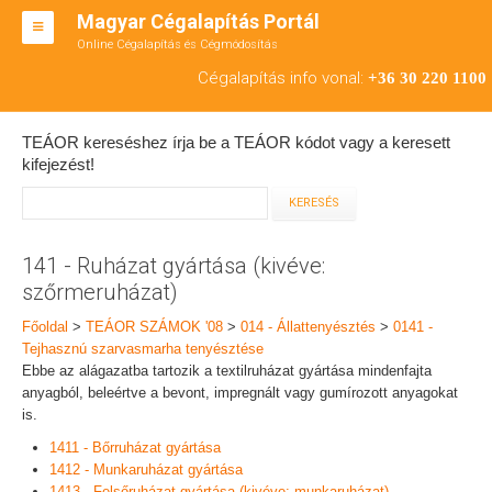
Magyar Cégalapítás Portál
Online Cégalapítás és Cégmódosítás
KFT ALAPÍTÁS
Cégalapítás info vonal:
+36 30 220 1100
BT ALAPÍTÁS
TEÁOR kereséshez írja be a TEÁOR kódot vagy a keresett
RT ALAPÍTÁS
kifejezést!
CÉGMÓDOSÍTÁS
ÁTALAKULÁS
141 - Ruházat gyártása (kivéve:
szőrmeruházat)
TEÁOR SZÁMOK '08
Főoldal
>
TEÁOR SZÁMOK '08
>
014 - Állattenyésztés
>
0141 -
ENGEDÉLYKÖTELES
Tejhasznú szarvasmarha tenyésztése
Ebbe az alágazatba tartozik a textilruházat gyártása mindenfajta
KAPCSOLAT
anyagból, beleértve a bevont, impregnált vagy gumírozott anyagokat
is.
IRODÁK
1411 - Bőrruházat gyártása
1412 - Munkaruházat gyártása
1413 - Felsőruházat gyártása (kivéve: munkaruházat)