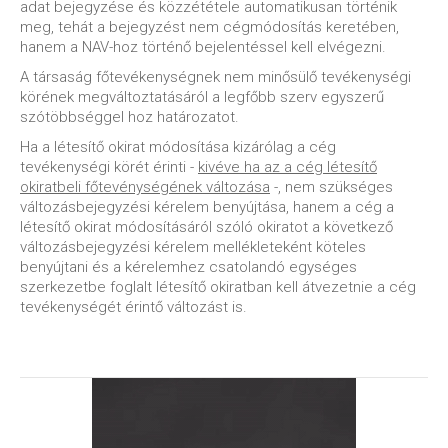
adat bejegyzése és közzététele automatikusan történik
meg, tehát a bejegyzést nem cégmódosítás keretében,
hanem a NAV-hoz történő bejelentéssel kell elvégezni.
A társaság főtevékenységnek nem minősülő tevékenységi
körének megváltoztatásáról a legfőbb szerv egyszerű
szótöbbséggel hoz határozatot.
Ha a létesítő okirat módosítása kizárólag a cég
tevékenységi körét érinti -
kivéve ha az a cég létesítő
okiratbeli főtevénységének változása
-, nem szükséges
változásbejegyzési kérelem benyújtása, hanem a cég a
létesítő okirat módosításáról szóló okiratot a következő
változásbejegyzési kérelem mellékleteként köteles
benyújtani és a kérelemhez csatolandó egységes
szerkezetbe foglalt létesítő okiratban kell átvezetnie a cég
tevékenységét érintő változást is.