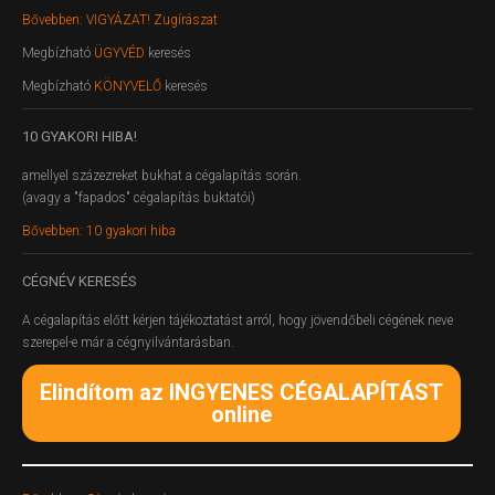
Bővebben: VIGYÁZAT! Zugírászat
Megbízható
ÜGYVÉD
keresés
Megbízható
KÖNYVELŐ
keresés
10
GYAKORI HIBA!
amellyel százezreket bukhat a cégalapítás során.
(avagy a "fapados" cégalapítás buktatói)
Bővebben: 10 gyakori hiba
CÉGNÉV
KERESÉS
A cégalapítás előtt kérjen tájékoztatást arról, hogy jövendőbeli cégének neve
szerepel-e már a cégnyilvántarásban.
Elindítom az INGYENES CÉGALAPÍTÁST
online