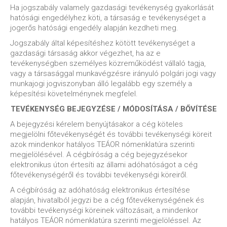
Ha jogszabály valamely gazdasági tevékenység gyakorlását
hatósági engedélyhez köti, a társaság e tevékenységet a
jogerős hatósági engedély alapján kezdheti meg.
Jogszabály által képesítéshez kötött tevékenységet a
gazdasági társaság akkor végezhet, ha az e
tevékenységben személyes közreműködést vállaló tagja,
vagy a társasággal munkavégzésre irányuló polgári jogi vagy
munkajogi jogviszonyban álló legalább egy személy a
képesítési követelménynek megfelel.
TEVÉKENYSÉG BEJEGYZÉSE / MÓDOSÍTÁSA / BŐVÍTÉSE
A bejegyzési kérelem benyújtásakor a cég köteles
megjelölni főtevékenységét és további tevékenységi köreit
azok mindenkor hatályos TEÁOR nómenklatúra szerinti
megjelölésével. A cégbíróság a cég bejegyzésekor
elektronikus úton értesíti az állami adóhatóságot a cég
főtevékenységéről és további tevékenységi köreiről.
A cégbíróság az adóhatóság elektronikus értesítése
alapján, hivatalból jegyzi be a cég főtevékenységének és
további tevékenységi köreinek változásait, a mindenkor
hatályos TEÁOR nómenklatúra szerinti megjelöléssel. Az