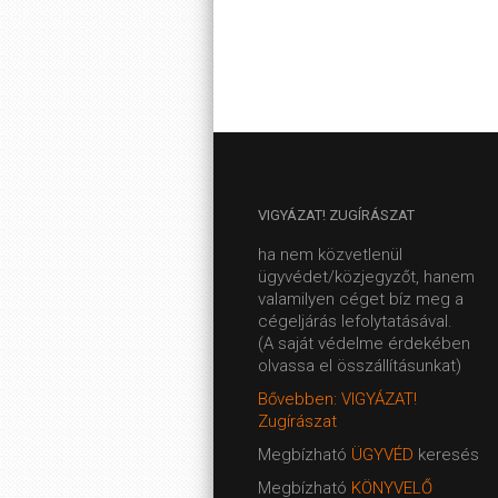
VIGYÁZAT!
ZUGÍRÁSZAT
ha nem közvetlenül
ügyvédet/közjegyzőt, hanem
valamilyen céget bíz meg a
cégeljárás lefolytatásával.
(A saját védelme érdekében
olvassa el összállításunkat)
Bővebben: VIGYÁZAT!
Zugírászat
Megbízható
ÜGYVÉD
keresés
Megbízható
KÖNYVELŐ