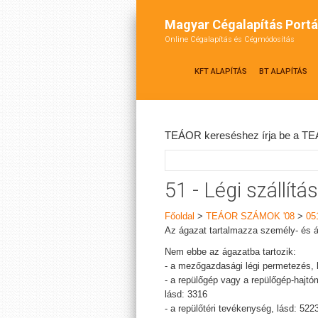
Magyar Cégalapítás Portá
Online Cégalapítás és Cégmódosítás
KFT ALAPÍTÁS
BT ALAPÍTÁS
TEÁOR kereséshez írja be a TEÁ
51 - Légi szállítás
Főoldal
>
TEÁOR SZÁMOK '08
>
05
Az ágazat tartalmazza személy- és áru
Nem ebbe az ágazatba tartozik:
- a mezőgazdasági légi permetezés, 
- a repülőgép vagy a repülőgép-hajtóm
lásd: 3316
- a repülőtéri tevékenység, lásd: 522