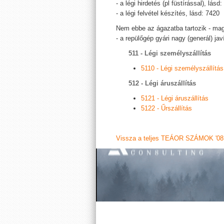
- a légi hirdetés (pl füstírással), lásd
- a légi felvétel készítés, lásd: 7420
Nem ebbe az ágazatba tartozik - mag
- a repülőgép gyári nagy (generál) jav
511 - Légi személyszállítás
5110 - Légi személyszállítás
512 - Légi áruszállítás
5121 - Légi áruszállítás
5122 - Űrszállítás
Vissza a teljes TEÁOR SZÁMOK '08 