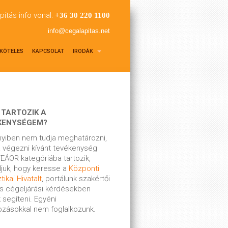
pítás info vonal:
+36 30 220 1100
info@cegalapitas.net
KÖTELES
KAPCSOLAT
IRODÁK
 TARTOZIK A
KENYSÉGEM?
yiben nem tudja meghatározni,
 végezni kívánt tevékenység
EÁOR kategóriába tartozik,
ljuk, hogy keresse a
Központi
tikai Hivatalt
, portálunk szakértői
s cégeljárási kérdésekben
 segíteni. Egyéni
kozásokkal nem foglalkozunk.