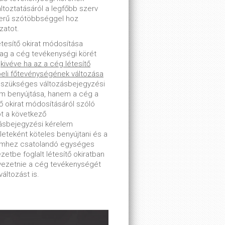
toztatásáról a legfőbb szerv
erű szótöbbséggel hoz
zatot.
étesítő okirat módosítása
lag a cég tevékenységi körét
-
kivéve ha az a cég létesítő
beli főtevénységének változása
 szükséges változásbejegyzési
m benyújtása, hanem a cég a
tő okirat módosításáról szóló
ot a következő
ásbejegyzési kérelem
leteként köteles benyújtani és a
emhez csatolandó egységes
zetbe foglalt létesítő okiratban
tvezetnie a cég tevékenységét
változást is.