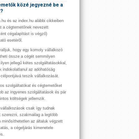
metők közé jegyezné be a
t?
hu és az index.hu alábbi cikkeiben
t a cégtemetőnek nevezett
ént cégalapítást is végző)
tató esetéről.
valljuk, hogy egy komoly vállalkozó
theti össze a cégét semmilyen
 ilyen jellegű kétes szolgáltatásokkal,
 indokolatlanul az adóhatóság
 célpontjává teszik vállalkozását.
os szolgáltatókat és cégtemetőket
bb az ingyenes szolgáltatások és pár
rintos költségek jellemzik.
vállalkozások csak így tudnak
t szerezni, szakmailag a legtöbb
 minősíthetetlen az általuk végzett
tatás, a cégeljárás kimenetele
es.