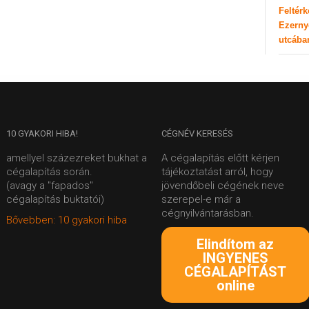
Feltér
Ezerny
utcába
10
GYAKORI HIBA!
CÉGNÉV
KERESÉS
amellyel százezreket bukhat a
A cégalapítás előtt kérjen
cégalapítás során.
tájékoztatást arról, hogy
(avagy a "fapados"
jövendőbeli cégének neve
cégalapítás buktatói)
szerepel-e már a
cégnyilvántarásban.
Bővebben: 10 gyakori hiba
Elindítom az
INGYENES
CÉGALAPÍTÁST
online