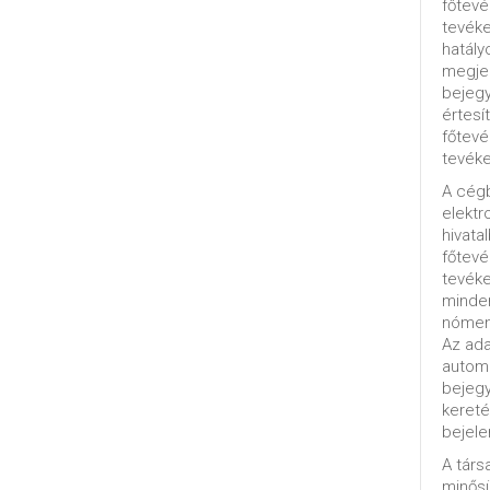
főtevé
tevéke
hatály
megjel
bejegy
értesí
főtevé
tevéke
A cég
elektr
hivata
főtev
tevéke
minde
nómenk
Az ada
automa
bejeg
kereté
bejele
A tár
minősü