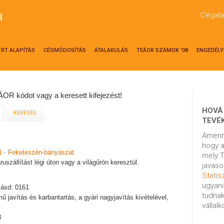
Cégala
l
RT ALAPÍTÁS
CÉGMÓDOSÍTÁS
ÁTALAKULÁS
TEÁOR SZÁMOK '08
ENGEDÉLY
OR kódot vagy a keresett kifejezést!
HOVÁ
TEVÉ
Amenn
hogy a
1 - Feketeszén-bányászat
mely T
szállítást légi úton vagy a világűrön keresztül.
javaso
Statisz
ugyani
lásd: 0161
tudnak
ű javítás és karbantartás, a gyári nagyjavítás kivételével,
vállal
3