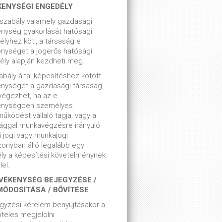
KENYSÉGI ENGEDÉLY
szabály valamely gazdasági
nység gyakorlását hatósági
lyhez köti, a társaság e
nységet a jogerős hatósági
ly alapján kezdheti meg.
bály által képesítéshez kötött
enységet a gazdasági társaság
végezhet, ha az e
enységben személyes
űködést vállaló tagja, vagy a
ággal munkavégzésre irányuló
i jogi vagy munkajogi
zonyban álló legalább egy
ly a képesítési követelménynek
el.
VÉKENYSÉG BEJEGYZÉSE /
MÓDOSÍTÁSA / BŐVÍTÉSE
gyzési kérelem benyújtásakor a
teles megjelölni