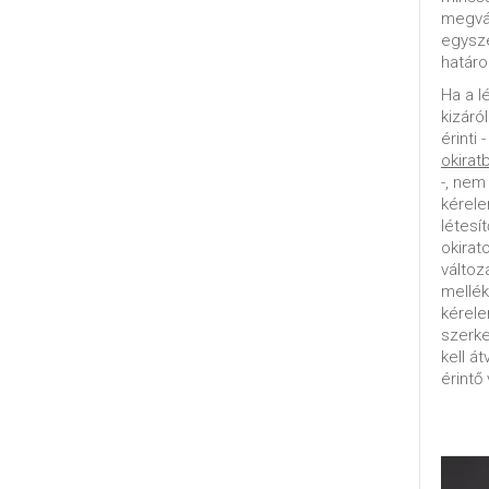
megvál
egysz
határo
Ha a l
kizáró
érinti 
okirat
-, nem
kérele
létesí
okirat
változ
mellék
kérel
szerke
kell á
érintő 