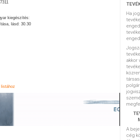
: 7311
TEVÉ
Ha jog
yar kiegészítés:
tevéke
ítása, lásd: 30.30
engedé
tevéke
engedé
Jogsza
tevék
akkor 
tevék
közrem
társas
polgár
listához
jogvis
szemé
megfel
TE
A beje
cég kö