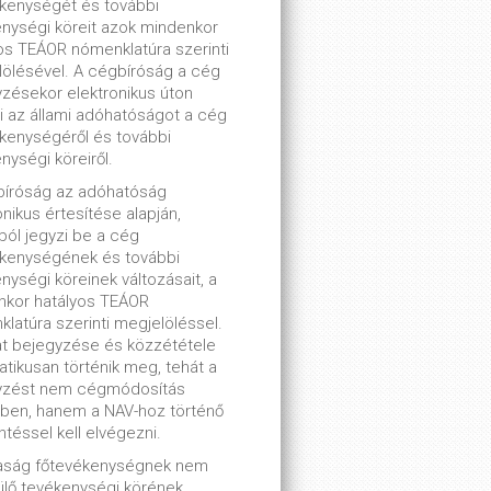
kenységét és további
nységi köreit azok mindenkor
os TEÁOR nómenklatúra szerinti
ölésével. A cégbíróság a cég
zésekor elektronikus úton
ti az állami adóhatóságot a cég
kenységéről és további
nységi köreiről.
bíróság az adóhatóság
onikus értesítése alapján,
lból jegyzi be a cég
ékenységének és további
nységi köreinek változásait, a
nkor hatályos TEÁOR
latúra szerinti megjelöléssel.
t bejegyzése és közzététele
tikusan történik meg, tehát a
yzést nem cégmódosítás
ben, hanem a NAV-hoz történő
ntéssel kell elvégezni.
saság főtevékenységnek nem
lő tevékenységi körének