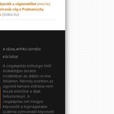
képezték a cégtemetőket
(mno.hu)
olcszáz cég a Podmaniczky
(index.hu)
n
A
CÉGALAPÍTÁS ÜGYVÉDI
KÖLTSÉGE
A cégalapítás költségei felől
érdeklődjön területi
irodáinkban az alábbi on-line
felületen.
Némely esetben az
ügyvédi kamara előírásai nem
teszik lehetővé a díjak
feltüntetését. A
cegalapitas.net megyei
képviselői a legmagasabb
szakmai színvonalat képviselő