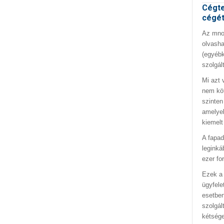
Cégte
cégé
Az mno.
olvasha
(egyébk
szolgál
Mi azt 
nem kö
szinten
amelyek
kiemelt
A fapad
leginká
ezer fo
Ezek a 
ügyfele
esetben
szolgál
kétség