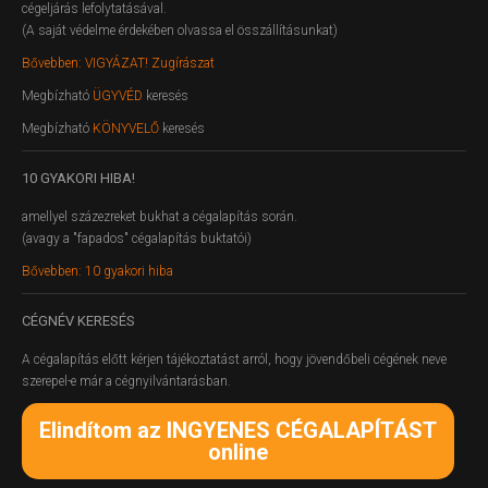
cégeljárás lefolytatásával.
(A saját védelme érdekében olvassa el összállításunkat)
Bővebben: VIGYÁZAT! Zugírászat
Megbízható
ÜGYVÉD
keresés
Megbízható
KÖNYVELŐ
keresés
10
GYAKORI HIBA!
amellyel százezreket bukhat a cégalapítás során.
(avagy a "fapados" cégalapítás buktatói)
Bővebben: 10 gyakori hiba
CÉGNÉV
KERESÉS
A cégalapítás előtt kérjen tájékoztatást arról, hogy jövendőbeli cégének neve
szerepel-e már a cégnyilvántarásban.
Elindítom az INGYENES CÉGALAPÍTÁST
online