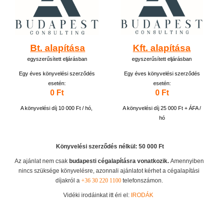
Bt. alapítása
Kft. alapítása
egyszerűsített eljárásban
egyszerűsített eljárásban
Egy éves könyvelési szerződés
Egy éves könyvelési szerződés
esetén:
esetén:
0 Ft
0 Ft
A könyvelési díj 10 000 Ft / hó,
A könyvelési díj 25 000 Ft + ÁFA /
hó
Könyvelési szerződés nélkül: 50 000 Ft
Az ajánlat nem csak
budapesti cégalapításra vonatkozik.
Amennyiben
nincs szüksége könyvelésre, azonnali ajánlatot kérhet a cégalapítási
díjakról a
+36 30 220 1100
telefonszámon.
Vidéki irodáinkat itt éri el:
IRODÁK