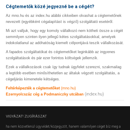
Cégtemetők közé jegyezné be a cégét?
Az mno.hu és az index.hu alábbi cikkeiben olvashat a cégtemetőnek
nevezett (egyébként cégalapítást is végző) szolgáltató esetéről.
Mi azt valljuk, hogy egy komoly vállalkozó nem kötheti össze a cégét
semmilyen szinten ilyen jellegű kétes szolgáltatásokkal, amelyek
indokolatlanul az adóhatóság kiemelt célpontjává teszik vállalkozását.
A fapados szolgáltatókat és cégtemetőket leginkább az ingyenes
szolgáltatások és pár ezer forintos költségek jellemzik.
Ezek a vállalkozások csak így tudnak ügyfelet szerezni, szakmailag
a legtöbb esetben minősíthetetlen az általuk végzett szolgáltatás, a
cégeljárás kimenetele kétséges.
Feltérképezték a cégtemetőket
(mno.hu)
(index.hu)
Ezernyolcszáz cég a Podmaniczky utcában
VIGYÁZAT!
ZUGÍRÁSZAT
ha nem közvetlenül ügyvédet/közjegyzőt, hanem valamilyen céget bíz meg a