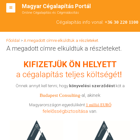
Magyar Cégalapítás Portál
Online Cégalapítás és Cégmódosítás
KFT ALAPÍTÁS
Cégalapítás info vonal:
+36 30 220 1100
BT ALAPÍTÁS
Főoldal
>
A megadott címre elküldtük a részleteket.
RT ALAPÍTÁS
A megadott címre elküldtük a részleteket.
CÉGMÓDOSÍTÁS
KIFIZETJÜK ÖN HELYETT
ÁTALAKULÁS
a cégalapítás teljes költségét
!
TEÁOR SZÁMOK '08
Önnek annyit kell tenni, hogy
könyvelési
szerződést
köt a
-al, akinek
Budapest Consulting
ENGEDÉLYKÖTELES
Magyarországon egyedüliként
1 millió EURÓ
KAPCSOLAT
felelősségbiztosítása
van.
IRODÁK