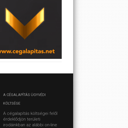
A
CÉGALAPÍTÁS ÜGYVÉDI
KÖLTSÉGE
A cégalapítás költségei felől
érdeklődjön területi
irodáinkban az alábbi on-line