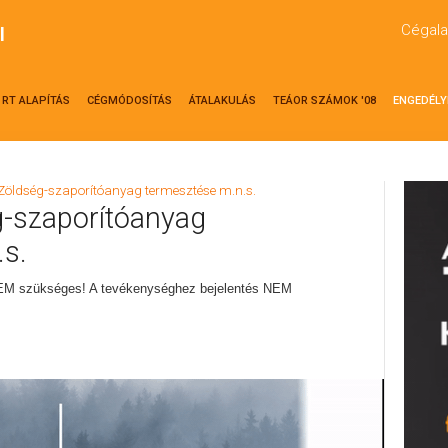
Cégala
l
RT ALAPÍTÁS
CÉGMÓDOSÍTÁS
ÁTALAKULÁS
TEÁOR SZÁMOK '08
ENGEDÉLY
 Zöldség-szaporítóanyag termesztése m.n.s.
g-szaporítóanyag
s.
EM szükséges! A tevékenységhez bejelentés NEM