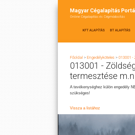
Magyar Cégalapítás Portá
Online Cégalapítás és Cégmódosítás
KFT ALAPÍTÁS
BT ALAPÍTÁS
Főoldal
>
Engedélyköteles
>
013001 -
013001 - Zöldsé
termesztése m.n.
A tevékenységhez külön engedély N
szükséges!
Vissza a listához