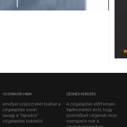
10
GYAKORI HIBA!
CÉGNÉV
KERESÉS
amellyel százezreket bukhat a
A cégalapítás előtt kérjen
cégalapítás során.
tájékoztatást arról, hogy
(avagy a "fapados"
jövendőbeli cégének neve
cégalapítás buktatói)
szerepel-e már a
cégnyilvántarásban.