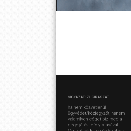
VIGYÁZAT!
ZUGÍRÁSZAT
ha nem közvetlenül
ügyvédet/közjegyzőt, hanem
valamilyen céget bíz meg a
cégeljárás lefolytatásával.
(A saját védelme érdekében