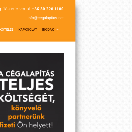
pítás info vonal:
+36 30 220 1100
info@cegalapitas.net
KÖTELES
KAPCSOLAT
IRODÁK