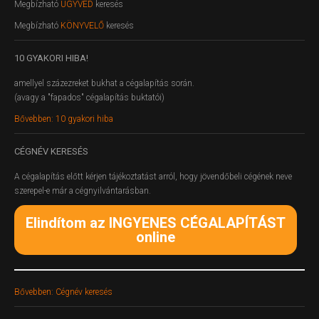
Megbízható
ÜGYVÉD
keresés
Megbízható
KÖNYVELŐ
keresés
10
GYAKORI HIBA!
amellyel százezreket bukhat a cégalapítás során.
(avagy a "fapados" cégalapítás buktatói)
Bővebben: 10 gyakori hiba
CÉGNÉV
KERESÉS
A cégalapítás előtt kérjen tájékoztatást arról, hogy jövendőbeli cégének neve
szerepel-e már a cégnyilvántarásban.
Elindítom az INGYENES CÉGALAPÍTÁST
online
Bővebben: Cégnév keresés