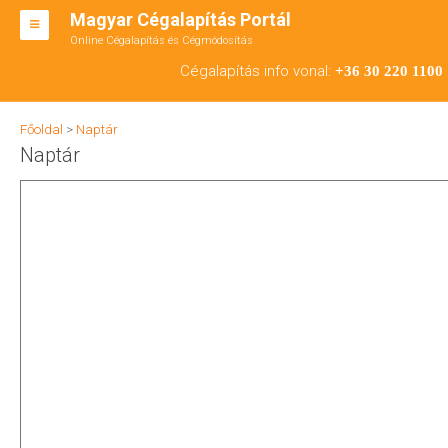
Magyar Cégalapítás Portál
Online Cégalapítás és Cégmódosítás
KFT ALAPÍTÁS
Cégalapítás info vonal:
+36 30 220 1100
BT ALAPÍTÁS
Főoldal
>
Naptár
RT ALAPÍTÁS
Naptár
CÉGMÓDOSÍTÁS
ÁTALAKULÁS
TEÁOR SZÁMOK '08
ENGEDÉLYKÖTELES
KAPCSOLAT
IRODÁK