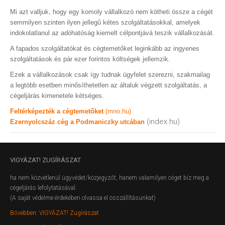
Mi azt valljuk, hogy egy komoly vállalkozó nem kötheti össze a cégét
semmilyen szinten ilyen jellegű kétes szolgáltatásokkal, amelyek
indokolatlanul az adóhatóság kiemelt célpontjává teszik vállalkozását.
A fapados szolgáltatókat és cégtemetőket leginkább az ingyenes
szolgáltatások és pár ezer forintos költségek jellemzik.
Ezek a vállalkozások csak így tudnak ügyfelet szerezni, szakmailag
a legtöbb esetben minősíthetetlen az általuk végzett szolgáltatás, a
cégeljárás kimenetele kétséges.
Feltérképezték a cégtemetőket
(mno.hu)
(index.hu)
Ezernyolcszáz cég a Podmaniczky utcában
VIGYÁZAT!
ZUGÍRÁSZAT
ha nem közvetlenül ügyvédet/közjegyzőt, hanem valamilyen céget bíz meg a
cégeljárás lefolytatásával.
(A saját védelme érdekében olvassa el összállításunkat)
Bővebben: VIGYÁZAT! Zugírászat