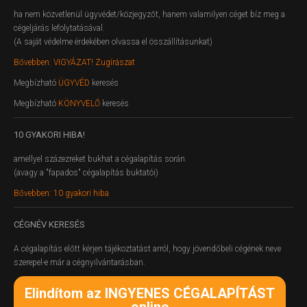
ha nem közvetlenül ügyvédet/közjegyzőt, hanem valamilyen céget bíz meg a
cégeljárás lefolytatásával.
(A saját védelme érdekében olvassa el összállításunkat)
Bővebben: VIGYÁZAT! Zugírászat
Megbízható
ÜGYVÉD
keresés
Megbízható
KÖNYVELŐ
keresés
10
GYAKORI HIBA!
amellyel százezreket bukhat a cégalapítás során.
(avagy a "fapados" cégalapítás buktatói)
Bővebben: 10 gyakori hiba
CÉGNÉV
KERESÉS
A cégalapítás előtt kérjen tájékoztatást arról, hogy jövendőbeli cégének neve
szerepel-e már a cégnyilvántarásban.
Elindítom az INGYENES CÉGALAPÍTÁST