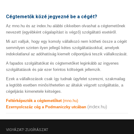
Cégtemetők közé jegyezné be a cégét?
Az mno.hu és az index.hu alábbi cikkeiben olvashat a cégtemetőnek
nevezett (egyébként cégalapítást is végző) szolgáltató esetéről.
Mi azt valljuk, hogy egy komoly vállalkozó nem kötheti össze a cégét
semmilyen szinten ilyen jellegű kétes szolgáltatásokkal, amelyek
indokolatlanul az adóhatóság kiemelt célpontjává teszik vállalkozását.
A fapados szolgáltatókat és cégtemetőket leginkább az ingyenes
szolgáltatások és pár ezer forintos költségek jellemzik.
Ezek a vállalkozások csak így tudnak ügyfelet szerezni, szakmailag
a legtöbb esetben minősíthetetlen az általuk végzett szolgáltatás, a
cégeljárás kimenetele kétséges.
Feltérképezték a cégtemetőket
(mno.hu)
(index.hu)
Ezernyolcszáz cég a Podmaniczky utcában
VIGYÁZAT!
ZUGÍRÁSZAT