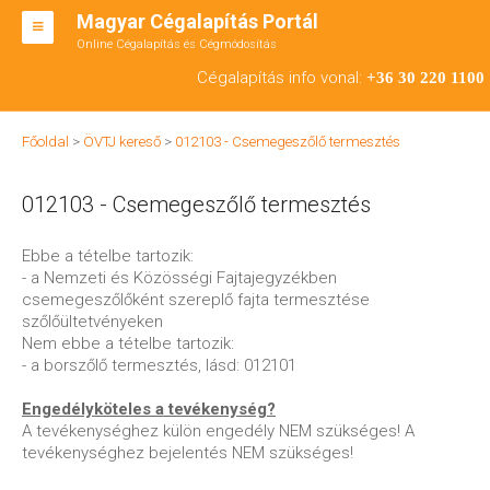
Magyar Cégalapítás Portál
Online Cégalapítás és Cégmódosítás
KFT ALAPÍTÁS
Cégalapítás info vonal:
+36 30 220 1100
BT ALAPÍTÁS
Főoldal
>
ÖVTJ kereső
>
012103 - Csemegeszőlő termesztés
RT ALAPÍTÁS
012103 - Csemegeszőlő termesztés
CÉGMÓDOSÍTÁS
ÁTALAKULÁS
Ebbe a tételbe tartozik:
- a Nemzeti és Közösségi Fajtajegyzékben
TEÁOR SZÁMOK '08
csemegeszőlőként szereplő fajta termesztése
szőlőültetvényeken
ENGEDÉLYKÖTELES
Nem ebbe a tételbe tartozik:
- a borszőlő termesztés, lásd: 012101
KAPCSOLAT
Engedélyköteles a tevékenység?
IRODÁK
A tevékenységhez külön engedély NEM szükséges! A
tevékenységhez bejelentés NEM szükséges!