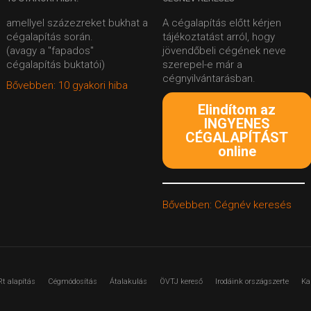
amellyel százezreket bukhat a
A cégalapítás előtt kérjen
cégalapítás során.
tájékoztatást arról, hogy
(avagy a "fapados"
jövendőbeli cégének neve
cégalapítás buktatói)
szerepel-e már a
cégnyilvántarásban.
Bővebben: 10 gyakori hiba
Elindítom az
INGYENES
CÉGALAPÍTÁST
online
Bővebben: Cégnév keresés
Rt alapítás
Cégmódosítás
Átalakulás
ÖVTJ kereső
Irodáink országszerte
Ka