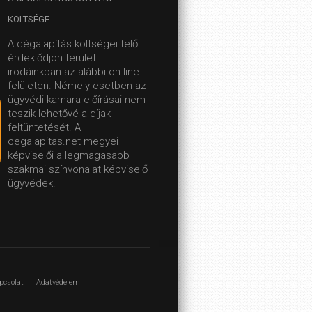
KÖLTSÉGE
A cégalapítás költségei felől
érdeklődjön területi
irodáinkban az alábbi on-line
felületen.
Némely esetben az
ügyvédi kamara előírásai nem
teszik lehetővé a díjak
feltüntetését. A
cegalapitas.net megyei
képviselői a legmagasabb
szakmai színvonalat képviselő
ügyvédek.
pcsolat
Adatvédelem