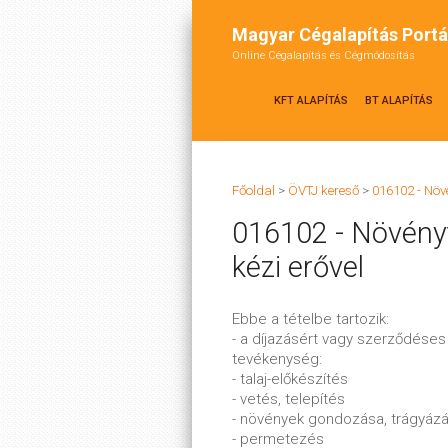
Magyar Cégalapítás Portá
Online Cégalapítás és Cégmódosítás
KFT ALAPÍTÁS
BT ALAPÍTÁS
Főoldal
>
ÖVTJ kereső
>
016102 - Növ
016102 - Növényt
kézi erővel
Ebbe a tételbe tartozik:
- a díjazásért vagy szerződése
tevékenység:
- talaj-előkészítés
- vetés, telepítés
- növények gondozása, trágyáz
- permetezés