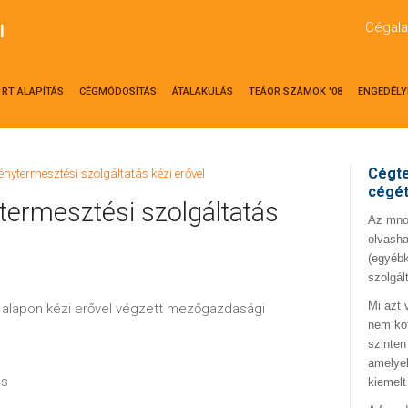
Cégala
l
RT ALAPÍTÁS
CÉGMÓDOSÍTÁS
ÁTALAKULÁS
TEÁOR SZÁMOK '08
ENGEDÉLY
Cégte
énytermesztési szolgáltatás kézi erővel
cégé
ermesztési szolgáltatás
Az mno.
olvasha
(egyébk
szolgál
Mi azt 
s alapon kézi erővel végzett mezőgazdasági
nem kö
szinten
amelyek
ás
kiemelt