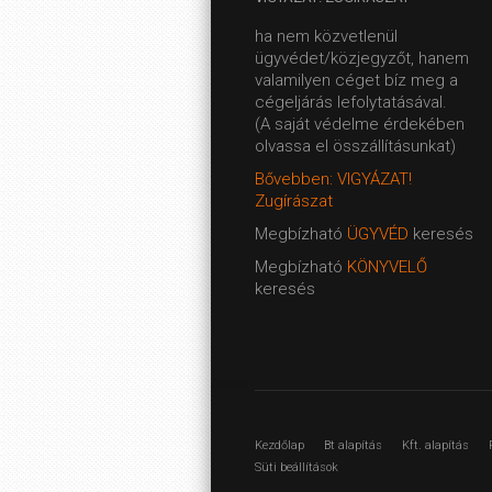
ha nem közvetlenül
ügyvédet/közjegyzőt, hanem
valamilyen céget bíz meg a
cégeljárás lefolytatásával.
(A saját védelme érdekében
olvassa el összállításunkat)
Bővebben: VIGYÁZAT!
Zugírászat
Megbízható
ÜGYVÉD
keresés
Megbízható
KÖNYVELŐ
keresés
Kezdőlap
Bt alapítás
Kft. alapítás
Süti beállítások