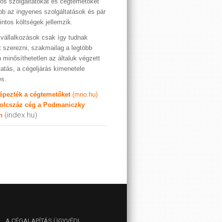
os szolgáltatókat és cégtemetőket
bb az ingyenes szolgáltatások és pár
rintos költségek jellemzik.
vállalkozások csak így tudnak
t szerezni, szakmailag a legtöbb
 minősíthetetlen az általuk végzett
tatás, a cégeljárás kimenetele
es.
képezték a cégtemetőket
(mno.hu)
olcszáz cég a Podmaniczky
(index.hu)
n
A
CÉGALAPÍTÁS ÜGYVÉDI