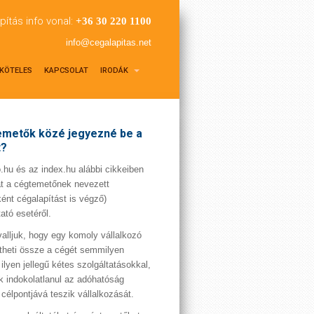
pítás info vonal:
+36 30 220 1100
info@cegalapitas.net
KÖTELES
KAPCSOLAT
IRODÁK
metők közé jegyezné be a
t?
hu és az index.hu alábbi cikkeiben
t a cégtemetőnek nevezett
ént cégalapítást is végző)
tató esetéről.
valljuk, hogy egy komoly vállalkozó
theti össze a cégét semmilyen
 ilyen jellegű kétes szolgáltatásokkal,
 indokolatlanul az adóhatóság
 célpontjává teszik vállalkozását.