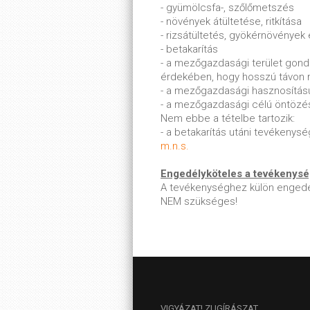
- gyümölcsfa-, szőlőmetszés
- növények átültetése, ritkítása
- rizsátültetés, gyökérnövények
- betakarítás
- a mezőgazdasági terület gond
érdekében, hogy hosszú távon 
- a mezőgazdasági hasznosítású
- a mezőgazdasági célú öntöz
Nem ebbe a tételbe tartozik:
- a betakarítás utáni tevékenysé
m.n.s.
Engedélyköteles a tevékenys
A tevékenységhez külön engedé
NEM szükséges!
VIGYÁZAT!
ZUGÍRÁSZAT