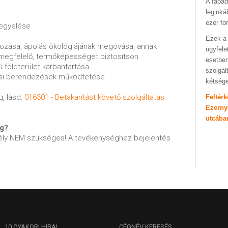
A fapad
leginká
ezer fo
 egyelése
Ezek a 
ozása, ápolás ökológiájának megóvása, annak
ügyfele
megfelelő, termőképességet biztosítson
esetben
 földterület karbantartása
szolgál
ési berendezések működtetése
kétség
g, lásd:
016301 - Betakarítást követő szolgáltatás
Feltér
Ezerny
utcába
ég?
ly NEM szükséges! A tevékenységhez bejelentés
10
GYAKORI HIBA!
CÉGNÉV
KERESÉS