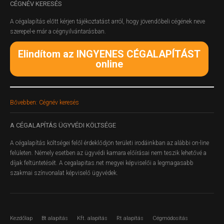
CÉGNÉV
KERESÉS
A cégalapítás előtt kérjen tájékoztatást arról, hogy jövendőbeli cégének neve
szerepel-e már a cégnyilvántarásban.
Elindítom az INGYENES CÉGALAPÍTÁST
online
Bővebben: Cégnév keresés
A
CÉGALAPÍTÁS ÜGYVÉDI KÖLTSÉGE
A cégalapítás költségei felől érdeklődjön területi irodáinkban az alábbi on-line
felületen.
Némely esetben az ügyvédi kamara előírásai nem teszik lehetővé a
díjak feltüntetését. A cegalapitas.net megyei képviselői a legmagasabb
szakmai színvonalat képviselő ügyvédek.
Kezdőlap
Bt alapítás
Kft. alapítás
Rt alapítás
Cégmódosítás