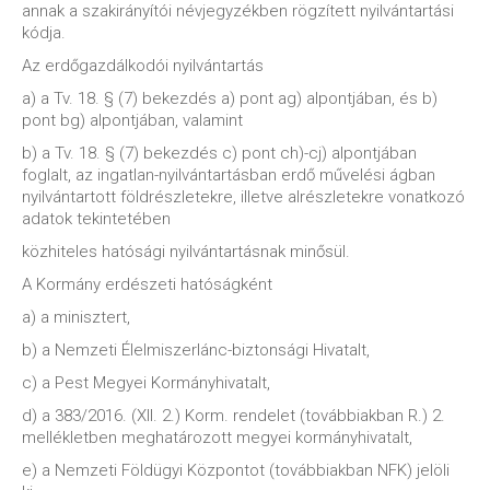
annak a szakirányítói névjegyzékben rögzített nyilvántartási
kódja.
Az erdőgazdálkodói nyilvántartás
a) a Tv. 18. § (7) bekezdés a) pont ag) alpontjában, és b)
pont bg) alpontjában, valamint
b) a Tv. 18. § (7) bekezdés c) pont ch)-cj) alpontjában
foglalt, az ingatlan-nyilvántartásban erdő művelési ágban
nyilvántartott földrészletekre, illetve alrészletekre vonatkozó
adatok tekintetében
közhiteles hatósági nyilvántartásnak minősül.
A Kormány erdészeti hatóságként
a) a minisztert,
b) a Nemzeti Élelmiszerlánc-biztonsági Hivatalt,
c) a Pest Megyei Kormányhivatalt,
d) a 383/2016. (XII. 2.) Korm. rendelet (továbbiakban R.) 2.
mellékletben meghatározott megyei kormányhivatalt,
e) a Nemzeti Földügyi Központot (továbbiakban NFK) jelöli