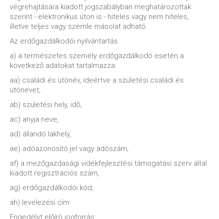
végrehajtására kiadott jogszabályban meghatározottak
szerint - elektronikus úton is - hiteles vagy nem hiteles,
illetve teljes vagy szemle másolat adható.
Az erdőgazdálkodói nyilvántartás
a) a természetes személy erdőgazdálkodó esetén a
következő adatokat tartalmazza:
aa) családi és utónév, ideértve a születési családi és
utónevet,
ab) születési hely, idő,
ac) anyja neve,
ad) állandó lakhely,
ae) adóazonosító jel vagy adószám,
af) a mezőgazdasági vidékfejlesztési támogatási szerv által
kiadott regisztrációs szám,
ag) erdőgazdálkodói kód,
ah) levelezési cím
Engedélyt előíró jogforrás: