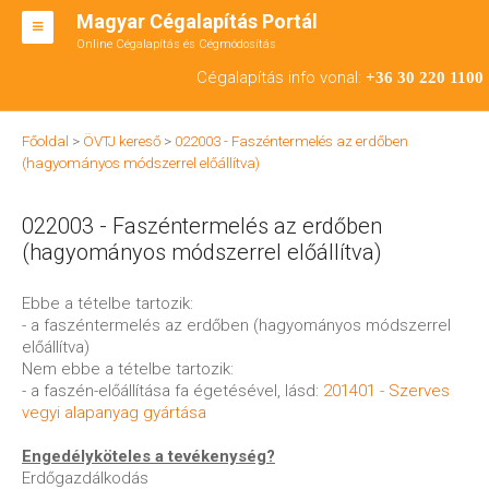
Magyar Cégalapítás Portál
Online Cégalapítás és Cégmódosítás
KFT ALAPÍTÁS
Cégalapítás info vonal:
+36 30 220 1100
BT ALAPÍTÁS
Főoldal
>
ÖVTJ kereső
>
022003 - Faszéntermelés az erdőben
RT ALAPÍTÁS
(hagyományos módszerrel előállítva)
CÉGMÓDOSÍTÁS
022003 - Faszéntermelés az erdőben
ÁTALAKULÁS
(hagyományos módszerrel előállítva)
TEÁOR SZÁMOK '08
Ebbe a tételbe tartozik:
- a faszéntermelés az erdőben (hagyományos módszerrel
ENGEDÉLYKÖTELES
előállítva)
Nem ebbe a tételbe tartozik:
KAPCSOLAT
- a faszén-előállítása fa égetésével, lásd:
201401 - Szerves
vegyi alapanyag gyártása
IRODÁK
Engedélyköteles a tevékenység?
Erdőgazdálkodás