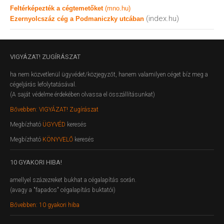
Feltérképezték a cégtemetőket
(mno.hu)
(index.hu)
Ezernyolcszáz cég a Podmaniczky utcában
VIGYÁZAT!
ZUGÍRÁSZAT
ha nem közvetlenül ügyvédet/közjegyzőt, hanem valamilyen céget bíz meg a
cégeljárás lefolytatásával.
(A saját védelme érdekében olvassa el összállításunkat)
Bővebben: VIGYÁZAT! Zugírászat
Megbízható
ÜGYVÉD
keresés
Megbízható
KÖNYVELŐ
keresés
10
GYAKORI HIBA!
amellyel százezreket bukhat a cégalapítás során.
(avagy a "fapados" cégalapítás buktatói)
Bővebben: 10 gyakori hiba