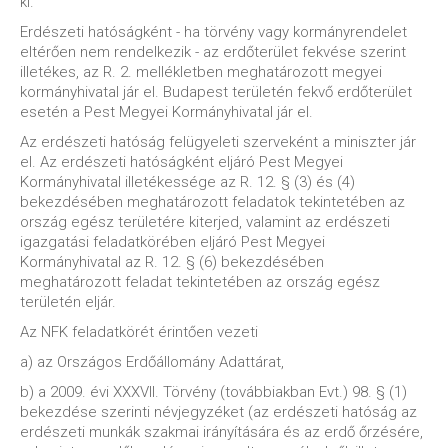
ki.
Erdészeti hatóságként - ha törvény vagy kormányrendelet
eltérően nem rendelkezik - az erdőterület fekvése szerint
illetékes, az R. 2. mellékletben meghatározott megyei
kormányhivatal jár el. Budapest területén fekvő erdőterület
esetén a Pest Megyei Kormányhivatal jár el.
Az erdészeti hatóság felügyeleti szerveként a miniszter jár
el. Az erdészeti hatóságként eljáró Pest Megyei
Kormányhivatal illetékessége az R. 12. § (3) és (4)
bekezdésében meghatározott feladatok tekintetében az
ország egész területére kiterjed, valamint az erdészeti
igazgatási feladatkörében eljáró Pest Megyei
Kormányhivatal az R. 12. § (6) bekezdésében
meghatározott feladat tekintetében az ország egész
területén eljár.
Az NFK feladatkörét érintően vezeti
a) az Országos Erdőállomány Adattárat,
b) a 2009. évi XXXVII. Törvény (továbbiakban Evt.) 98. § (1)
bekezdése szerinti névjegyzéket (az erdészeti hatóság az
erdészeti munkák szakmai irányítására és az erdő őrzésére,