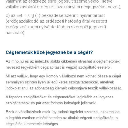
valamint az erdőkezelésre jogosult személyekről, illetve
vállalkozásokról erdészeti szakirányítói névjegyzéket vezet),
c) az Evt. 17. § (1) bekezdése szerinti nyilvántartást
(erdőgazdálkodó az erdészeti hatóság által vezetett
erdőgazdálkodói nyilvántartásban szereplő jogszerű
használó).
Cégtemetők közé jegyezné be a cégét?
Az mno.hu és az index.hu alábbi cikkeiben olvashat a cégtemetőnek
nevezett (egyébként cégalapítást is végző) szolgáltató esetéről.
Mi azt valljuk, hogy egy komoly vállalkozó nem kötheti össze a cégét
semmilyen szinten ilyen jellegű kétes szolgáltatásokkal, amelyek
indokolatlanul az adóhatóság kiemelt célpontjává teszik vállalkozását.
A fapados szolgáltatókat és cégtemetőket leginkább az ingyenes
szolgáltatások és pár ezer forintos költségek jellemzik.
Ezek a vállalkozások csak így tudnak ügyfelet szerezni, szakmailag
a legtöbb esetben minősíthetetlen az általuk végzett szolgáltatás, a
cégeljárás kimenetele kétséges.