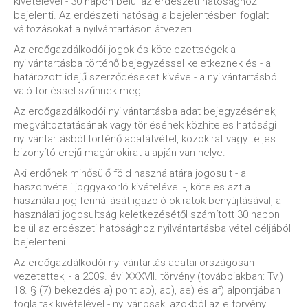
kivételével - 30 napon belül az erdészeti hatósághoz
bejelenti. Az erdészeti hatóság a bejelentésben foglalt
változásokat a nyilvántartáson átvezeti.
Az erdőgazdálkodói jogok és kötelezettségek a
nyilvántartásba történő bejegyzéssel keletkeznek és - a
határozott idejű szerződéseket kivéve - a nyilvántartásból
való törléssel szűnnek meg.
Az erdőgazdálkodói nyilvántartásba adat bejegyzésének,
megváltoztatásának vagy törlésének közhiteles hatósági
nyilvántartásból történő adatátvétel, közokirat vagy teljes
bizonyító erejű magánokirat alapján van helye.
Aki erdőnek minősülő föld használatára jogosult - a
haszonvételi joggyakorló kivételével -, köteles azt a
használati jog fennállását igazoló okiratok benyújtásával, a
használati jogosultság keletkezésétől számított 30 napon
belül az erdészeti hatósághoz nyilvántartásba vétel céljából
bejelenteni.
Az erdőgazdálkodói nyilvántartás adatai országosan
vezetettek, - a 2009. évi XXXVII. törvény (továbbiakban: Tv.)
18. § (7) bekezdés a) pont ab), ac), ae) és af) alpontjában
foglaltak kivételével - nyilvánosak, azokból az e törvény