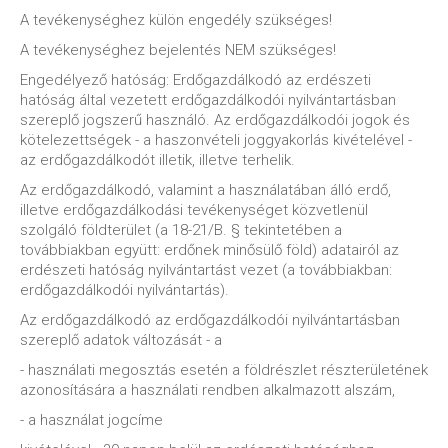
A tevékenységhez külön engedély szükséges!
A tevékenységhez bejelentés NEM szükséges!
Engedélyező hatóság: Erdőgazdálkodó az erdészeti
hatóság által vezetett erdőgazdálkodói nyilvántartásban
szereplő jogszerű használó. Az erdőgazdálkodói jogok és
kötelezettségek - a haszonvételi joggyakorlás kivételével -
az erdőgazdálkodót illetik, illetve terhelik.
Az erdőgazdálkodó, valamint a használatában álló erdő,
illetve erdőgazdálkodási tevékenységet közvetlenül
szolgáló földterület (a 18-21/B. § tekintetében a
továbbiakban együtt: erdőnek minősülő föld) adatairól az
erdészeti hatóság nyilvántartást vezet (a továbbiakban:
erdőgazdálkodói nyilvántartás).
Az erdőgazdálkodó az erdőgazdálkodói nyilvántartásban
szereplő adatok változását - a
- használati megosztás esetén a földrészlet részterületének
azonosítására a használati rendben alkalmazott alszám,
- a használat jogcíme