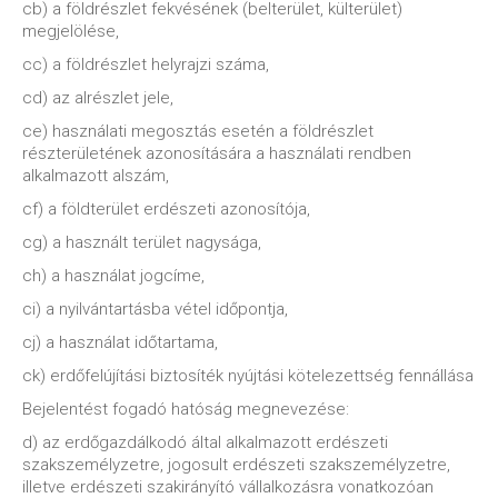
cb) a földrészlet fekvésének (belterület, külterület)
megjelölése,
cc) a földrészlet helyrajzi száma,
cd) az alrészlet jele,
ce) használati megosztás esetén a földrészlet
részterületének azonosítására a használati rendben
alkalmazott alszám,
cf) a földterület erdészeti azonosítója,
cg) a használt terület nagysága,
ch) a használat jogcíme,
ci) a nyilvántartásba vétel időpontja,
cj) a használat időtartama,
ck) erdőfelújítási biztosíték nyújtási kötelezettség fennállása
Bejelentést fogadó hatóság megnevezése:
d) az erdőgazdálkodó által alkalmazott erdészeti
szakszemélyzetre, jogosult erdészeti szakszemélyzetre,
illetve erdészeti szakirányító vállalkozásra vonatkozóan