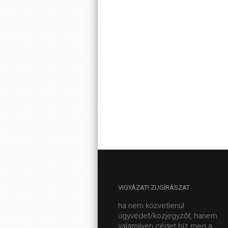
VIGYÁZAT!
ZUGÍRÁSZAT
ha nem közvetlenül
ügyvédet/közjegyzőt, hanem
valamilyen céget bíz meg a