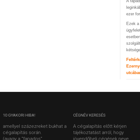
A fapad
leginká
ezer fo
Ezek a 
ügyfele
esetben
szolgál
kétség
Feltér
Ezerny
utcába
10
GYAKORI HIBA!
CÉGNÉV
KERESÉS
amellyel százezreket bukhat a
A cégalapítás előtt kérjen
cégalapítás során.
tájékoztatást arról, hogy
(avagy a "fapados"
jövendőbeli cégének neve