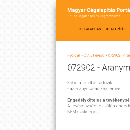
Magyar Cégalapítás Portá
Online Cégalapítás és Cégmódosítás
KFT ALAPÍTÁS
BT ALAPÍTÁS
Főoldal
>
ÖVTJ kereső
>
072902 - Ara
072902 - Aranymo
Ebbe a tételbe tartozik:
- az aranymosás kézi erővel
Engedélyköteles a tevékenys
A tevékenységhez külön engedé
NEM szükséges!