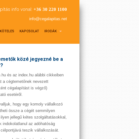
pítás info vonal:
+36 30 220 1100
info@cegalapitas.net
KÖTELES
KAPCSOLAT
IRODÁK
metők közé jegyezné be a
t?
hu és az index.hu alábbi cikkeiben
t a cégtemetőnek nevezett
ént cégalapítást is végző)
tató esetéről.
valljuk, hogy egy komoly vállalkozó
theti össze a cégét semmilyen
 ilyen jellegű kétes szolgáltatásokkal,
 indokolatlanul az adóhatóság
 célpontjává teszik vállalkozását.