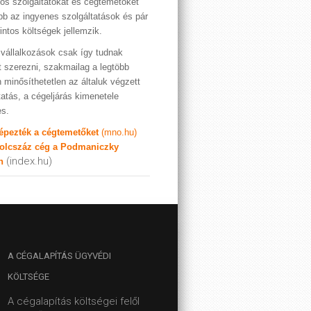
os szolgáltatókat és cégtemetőket
bb az ingyenes szolgáltatások és pár
rintos költségek jellemzik.
vállalkozások csak így tudnak
t szerezni, szakmailag a legtöbb
 minősíthetetlen az általuk végzett
tatás, a cégeljárás kimenetele
es.
képezték a cégtemetőket
(mno.hu)
olcszáz cég a Podmaniczky
(index.hu)
n
A
CÉGALAPÍTÁS ÜGYVÉDI
KÖLTSÉGE
A cégalapítás költségei felől