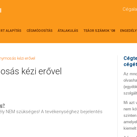
Cégala
l
RT ALAPÍTÁS
CÉGMÓDOSÍTÁS
ÁTALAKULÁS
TEÁOR SZÁMOK '08
ENGEDÉLY
Cégte
nymosás kézi erővel
cégé
sás kézi erővel
Az mno.
olvasha
(egyébk
szolgál
Mi azt 
ég?
nem kö
ly NEM szükséges! A tevékenységhez bejelentés
szinten
amelyek
kiemelt