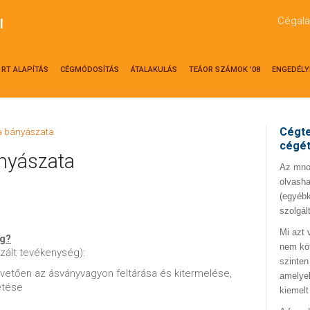
Cégala
l
RT ALAPÍTÁS
CÉGMÓDOSÍTÁS
ÁTALAKULÁS
TEÁOR SZÁMOK '08
ENGEDÉLY
Cégte
la bányászata
cégé
nyászata
Az mno.
olvasha
(egyébk
szolgál
Mi azt 
ég?
nem kö
lizált tevékenység):
szinten
övetően az ásványvagyon feltárása és kitermelése,
amelyek
etése
kiemelt