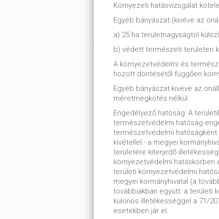
Környezeti hatásvizsgálat köte
Egyéb bányászat (kivéve az öná
a) 25 ha területnagyságtól külsz
b) védett természeti területen 
A környezetvédelmi és természe
hozott döntésétől függően körn
Egyéb bányászat kivéve az önál
méretmegkötés nélkül.
Engedélyező hatóság: A területi
természetvédelmi hatóság enge
természetvédelmi hatóságként m
kivétellel - a megyei kormányhiv
területére kiterjedő illetékessé
környezetvédelmi hatáskörben e
területi környezetvédelmi ható
megyei kormányhivatal (a tovább
továbbiakban együtt: a terület
különös illetékességgel a 71/2015
esetekben jár el.