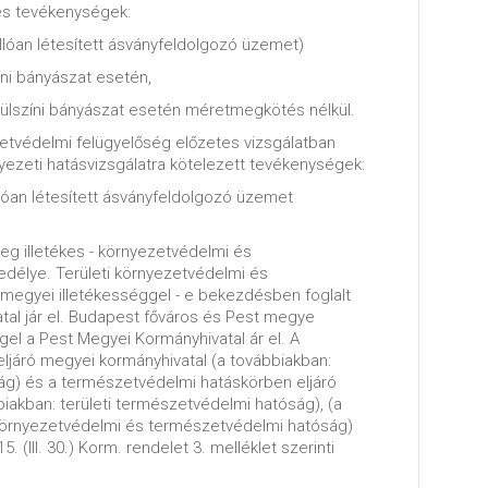
les tevékenységek:
llóan létesített ásványfeldolgozó üzemet)
íni bányászat esetén,
külszíni bányászat esetén méretmegkötés nélkül.
tvédelmi felügyelőség előzetes vizsgálatban
yezeti hatásvizsgálatra kötelezett tevékenységek:
lóan létesített ásványfeldolgozó üzemet
leg illetékes - környezetvédelmi és
délye. Területi környezetvédelmi és
egyei illetékességgel - e bekezdésben foglalt
atal jár el. Budapest főváros és Pest megye
ggel a Pest Megyei Kormányhivatal ár el. A
ljáró megyei kormányhivatal (a továbbiakban:
ság) és a természetvédelmi hatáskörben eljáró
iakban: területi természetvédelmi hatóság), (a
i környezetvédelmi és természetvédelmi hatóság)
. (III. 30.) Korm. rendelet 3. melléklet szerinti