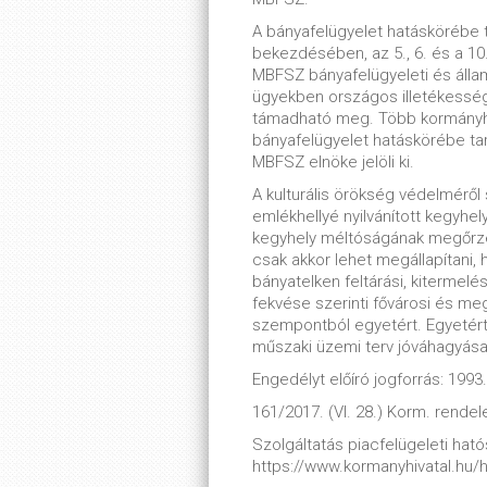
A bányafelügyelet hatáskörébe t
bekezdésében, az 5., 6. és a 10. §
MBFSZ bányafelügyeleti és állami
ügyekben országos illetékességg
támadható meg. Több kormányhiva
bányafelügyelet hatáskörébe tar
MBFSZ elnöke jelöli ki.
A kulturális örökség védelméről 
emlékhellyé nyilvánított kegyhe
kegyhely méltóságának megőrzé
csak akkor lehet megállapítani, 
bányatelken feltárási, kitermelé
fekvése szerinti fővárosi és me
szempontból egyetért. Egyetért
műszaki üzemi terv jóváhagyása i
Engedélyt előíró jogforrás: 1993. 
161/2017. (VI. 28.) Korm. rendel
Szolgáltatás piacfelügeleti hatós
https://www.kormanyhivatal.hu/