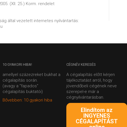
005. (XII. 25.) Korm. rendelet
ág által vezetett internetes nyilvántartás:
hu
10
GYAKORI HIBA!
CÉGNÉV
KERESÉS
amellyel százezreket bukhat a
A cégalapítás előtt kérjen
cégalapítás során.
tájékoztatást arról, hogy
(avagy a "fapados"
jövendőbeli cégének neve
cégalapítás buktatói)
szerepel-e már a
cégnyilvántarásban.
Bővebben: 10 gyakori hiba
Elindítom az
INGYENES
CÉGALAPÍTÁST