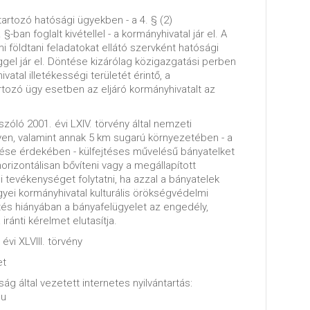
artozó hatósági ügyekben - a 4. § (2)
-ban foglalt kivétellel - a kormányhivatal jár el. A
 földtani feladatokat ellátó szervként hatósági
el jár el. Döntése kizárólag közigazgatási perben
tal illetékességi területét érintő, a
tozó ügy esetben az eljáró kormányhivatalt az
szóló 2001. évi LXIV. törvény által nemzeti
lyen, valamint annak 5 km sugarú környezetében - a
se érdekében - külfejtéses művelésű bányatelket
horizontálisan bővíteni vagy a megállapított
si tevékenységet folytatni, ha azzal a bányatelek
gyei kormányhivatal kulturális örökségvédelmi
és hiányában a bányafelügyelet az engedély,
ránti kérelmet elutasítja.
évi XLVIII. törvény
et
ág által vezetett internetes nyilvántartás:
hu