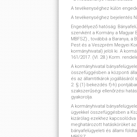
A tevékenységhez külön engedé
A tevékenységhez bejelentés 
Engedélyező hatóság: Bányafelüg
szervként a Kormány a Magyar Bá
MBFSZ) , továbbá a Baranya, a 
Pest és a Veszprém Megyei Korm
kormányhivatal) jelöli ki. A korm
161/2017. (VI. 28.) Korm. rendel
A kormányhivatal bányafelügyelet
összefüggésben a központi állam
és az államtitkárok jogállásáról 
2. § (1) bekezdés f)-h) pontjáb
szakszerűségi ellenőrzési hatás
gyakorolja.
A kormányhivatal bányafelügyele
ügyekkel összefüggésben a Ksztv
kizárólag ezekhez kapcsolódva a
meghatározott hatásköröket az 
bányafelügyeleti és állami földta
MBFSZ.