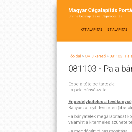
Magyar Cégalapítás Portá
Online Cégalapítás és Cégmódosítás
KFT ALAPÍTÁS
BT ALAPÍTÁS
Főoldal
>
ÖVTJ kereső
>
081103 - Pa
081103 - Pala bá
Ebbe a tételbe tartozik:
- a pala bányászata
Engedélyköteles a tevékenys
Bányászat nyílt területen (libera
- a bányatelek megállapítását k
valamint a kitermelés szünetelt
- a meddőhányó hasznosítása