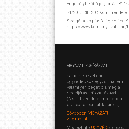
Engedélyt előíró jogforrás: 314/2
71/2015. (III. 30.) Korm. rendelet
Szolgáltatás piacfelügeleti hatós
https://www.kormanyhivatal.hu/
VIGYÁZAT!
ZUGÍRÁSZAT
ha nem közvetlenül
ügyvédet/közjegyzőt, hanem
valamilyen céget bíz meg a
cégeljárás lefolytatásával.
(A saját védelme érdekében
olvassa el összállításunkat)
Bővebben: VIGYÁZAT!
Zugírászat
Megbízható
ÜGYVÉD
keresés