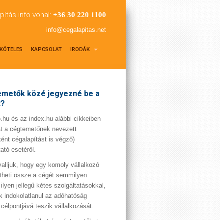
pítás info vonal:
+36 30 220 1100
info@cegalapitas.net
KÖTELES
KAPCSOLAT
IRODÁK
metők közé jegyezné be a
t?
hu és az index.hu alábbi cikkeiben
t a cégtemetőnek nevezett
ént cégalapítást is végző)
tató esetéről.
valljuk, hogy egy komoly vállalkozó
theti össze a cégét semmilyen
 ilyen jellegű kétes szolgáltatásokkal,
 indokolatlanul az adóhatóság
 célpontjává teszik vállalkozását.