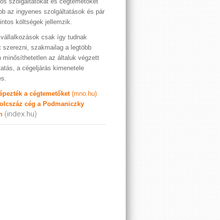
os szolgáltatókat és cégtemetőket
bb az ingyenes szolgáltatások és pár
rintos költségek jellemzik.
vállalkozások csak így tudnak
t szerezni, szakmailag a legtöbb
 minősíthetetlen az általuk végzett
tatás, a cégeljárás kimenetele
es.
képezték a cégtemetőket
(mno.hu)
olcszáz cég a Podmaniczky
(index.hu)
n