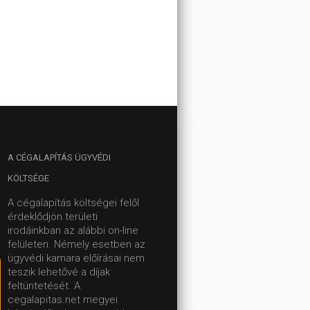
A
CÉGALAPÍTÁS ÜGYVÉDI
KÖLTSÉGE
A cégalapítás költségei felől
érdeklődjön területi
irodáinkban az alábbi on-line
felületen.
Némely esetben az
ügyvédi kamara előírásai nem
teszik lehetővé a díjak
feltüntetését. A
cegalapitas.net megyei