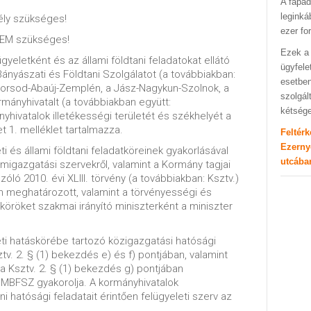
A fapad
leginká
ly szükséges!
ezer fo
NEM szükséges!
Ezek a 
yeletként és az állami földtani feladatokat ellátó
ügyfele
nyászati és Földtani Szolgálatot (a továbbiakban:
esetben
Borsod-Abaúj-Zemplén, a Jász-Nagykun-Szolnok, a
szolgál
ányhivatalt (a továbbiakban együtt:
kétség
ányhivatalok illetékességi területét és székhelyét a
et 1. melléklet tartalmazza.
Feltér
Ezerny
i és állami földtani feladatköreinek gyakorlásával
utcába
igazgatási szervekről, valamint a Kormány tagjai
szóló 2010. évi XLIII. törvény (a továbbiakban: Ksztv.)
an meghatározott, valamint a törvényességi és
köröket szakmai irányító miniszterként a miniszter
ti hatáskörébe tartozó közigazgatási hatósági
. 2. § (1) bekezdés e) és f) pontjában, valamint
 Ksztv. 2. § (1) bekezdés g) pontjában
MBFSZ gyakorolja. A kormányhivatalok
ni hatósági feladatait érintően felügyeleti szerv az