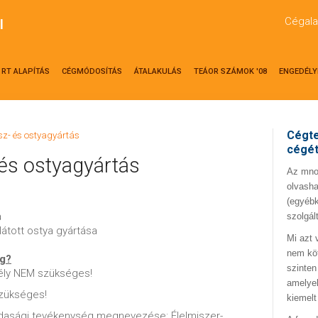
Cégala
l
RT ALAPÍTÁS
CÉGMÓDOSÍTÁS
ÁTALAKULÁS
TEÁOR SZÁMOK '08
ENGEDÉLY
Cégte
sz- és ostyagyártás
cégé
és ostyagyártás
Az mno.
olvasha
(egyébk
a
szolgál
llátott ostya gyártása
Mi azt 
nem kö
ég?
szinten
ély NEM szükséges!
amelyek
zükséges!
kiemelt
zdasági tevékenység megnevezése: Élelmiszer-