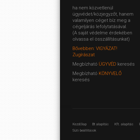
ha nem közvetlenül
ügyvédet/közjegyzőt, hanem
valamilyen céget bíz meg a
cégeljárás lefolytatásával.
(A saját védelme érdekében
olvassa el összállításunkat)
Bővebben: VIGYÁZAT!
Zugírászat
Megbízható
ÜGYVÉD
keresés
Megbízható
KÖNYVELŐ
keresés
Kezdőlap
Bt alapítás
Kft. alapítás
Süti beállítások