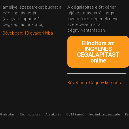
amellyel százezreket bukhat a
A cégalapítás előtt kérjen
cégalapítás során.
tájékoztatást arról, hogy
(avagy a "fapados"
jövendőbeli cégének neve
cégalapítás buktatói)
szerepel-e már a
cégnyilvántarásban.
Bővebben: 10 gyakori hiba
Elindítom az
INGYENES
CÉGALAPÍTÁST
online
Bővebben: Cégnév keresés
Rt alapítás
Cégmódosítás
Átalakulás
ÖVTJ kereső
Irodáink országszerte
Ka