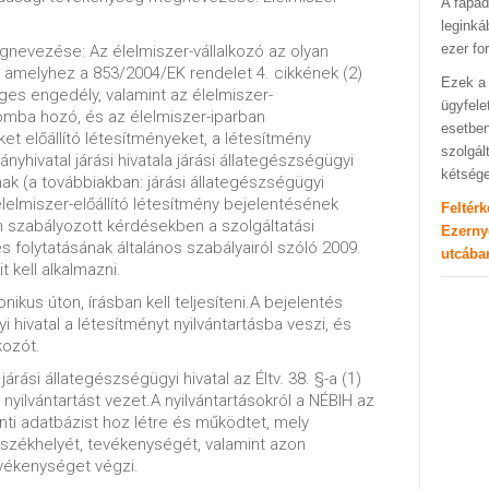
A fapad
leginká
ezer fo
nevezése: Az élelmiszer-vállalkozó az olyan
t, amelyhez a 853/2004/EK rendelet 4. cikkének (2)
Ezek a 
s engedély, valamint az élelmiszer-
ügyfele
mba hozó, és az élelmiszer-iparban
esetben
ket előállító létesítményeket, a létesítmény
szolgál
nyhivatal járási hivatala járási állategészségügyi
kétség
nak (a továbbiakban: járási állategészségügyi
 élelmiszer-előállító létesítmény bejelentésének
Feltér
m szabályozott kérdésekben a szolgáltatási
Ezerny
olytatásának általános szabályairól szóló 2009.
utcába
 kell alkalmazni.
nikus úton, írásban kell teljesíteni.A bejelentés
i hivatal a létesítményt nyilvántartásba veszi, és
kozót.
járási állategészségügyi hivatal az Éltv. 38. §-a (1)
yilvántartást vezet.A nyilvántartásokról a NÉBIH az
inti adatbázist hoz létre és működtet, mely
, székhelyét, tevékenységét, valamint azon
evékenységet végzi.