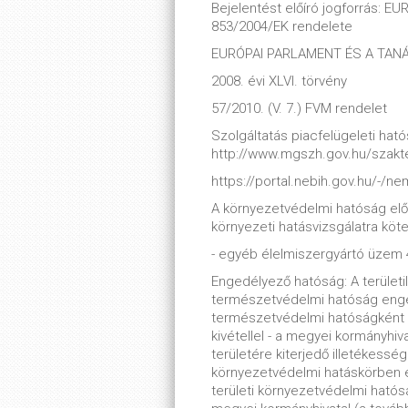
Bejelentést előíró jogforrás: E
853/2004/EK rendelete
EURÓPAI PARLAMENT ÉS A TANÁCS
2008. évi XLVI. törvény
57/2010. (V. 7.) FVM rendelet
Szolgáltatás piacfelügeleti hatós
http://www.mgszh.gov.hu/szakt
https://portal.nebih.gov.hu/-/
A környezetvédelmi hatóság elő
környezeti hatásvizsgálatra köt
- egyéb élelmiszergyártó üzem 4
Engedélyező hatóság: A területi
természetvédelmi hatóság enge
természetvédelmi hatóságként m
kivétellel - a megyei kormányhiv
területére kiterjedő illetékessé
környezetvédelmi hatáskörben e
területi környezetvédelmi ható