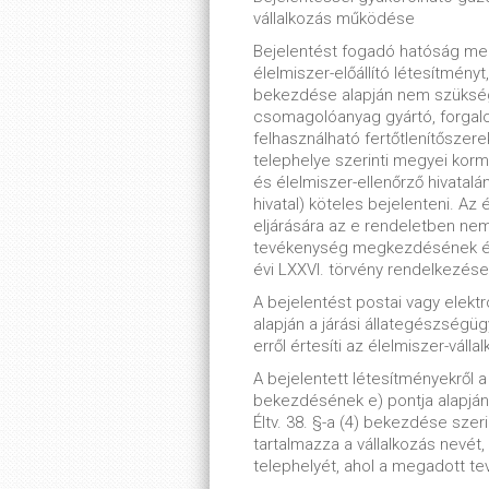
vállalkozás működése
Bejelentést fogadó hatóság meg
élelmiszer-előállító létesítmény
bekezdése alapján nem szüksége
csomagolóanyag gyártó, forgalo
felhasználható fertőtlenítőszere
telephelye szerinti megyei kormá
és élelmiszer-ellenőrző hivatalá
hivatal) köteles bejelenteni. Az
eljárására az e rendeletben ne
tevékenység megkezdésének és f
évi LXXVI. törvény rendelkezéseit
A bejelentést postai vagy elektro
alapján a járási állategészségügy
erről értesíti az élelmiszer-vállal
A bejelentett létesítményekről a 
bekezdésének e) pontja alapján n
Éltv. 38. §-a (4) bekezdése szer
tartalmazza a vállalkozás nevét
telephelyét, ahol a megadott t