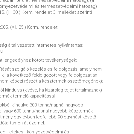
iakban: területi természetvédelmi hatóság), (a
i környezetvédelmi és természetvédelmi hatóság)
. (III. 30.) Korm. rendelet 3. melléklet szerinti
005. (XII. 25.) Korm. rendelet
ág által vezetett internetes nyilvántartás:
hu
ti engedélyhez kötött tevékenységek:
lítását szolgáló kezelés és feldolgozás, amely nem
 ki, a következő feldolgozott vagy feldolgozatlan
 nem képezi részét a késztermék össztömegének):
ól kiindulva (kivéve, ha kizárólag tejet tartalmaznak)
rmék termelő kapacitással,
okból kiindulva 300 tonna/napnál nagyobb
al vagy 600 tonna/napnál nagyobb késztermék
esítmény egy évben legfeljebb 90 egymást követő
dőtartamon át üzemel.
leg illetékes - környezetvédelmi és