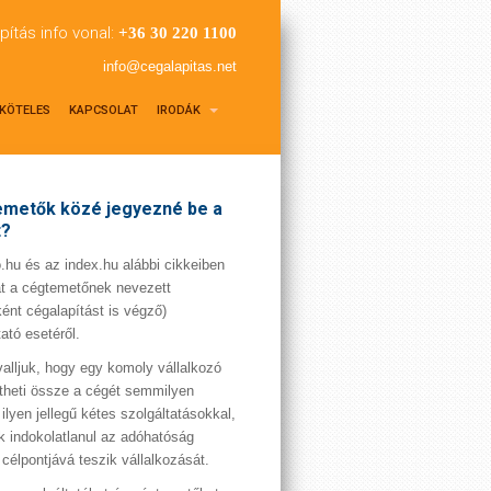
pítás info vonal:
+36 30 220 1100
info@cegalapitas.net
KÖTELES
KAPCSOLAT
IRODÁK
metők közé jegyezné be a
t?
hu és az index.hu alábbi cikkeiben
t a cégtemetőnek nevezett
ént cégalapítást is végző)
tató esetéről.
valljuk, hogy egy komoly vállalkozó
theti össze a cégét semmilyen
 ilyen jellegű kétes szolgáltatásokkal,
 indokolatlanul az adóhatóság
 célpontjává teszik vállalkozását.