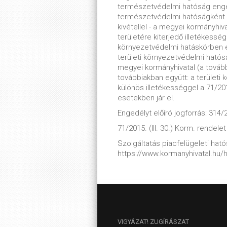
természetvédelmi hatóság enge
természetvédelmi hatóságként m
kivétellel - a megyei kormányhiv
területére kiterjedő illetékessé
környezetvédelmi hatáskörben e
területi környezetvédelmi ható
megyei kormányhivatal (a tovább
továbbiakban együtt: a terület
különös illetékességgel a 71/2015
esetekben jár el.
Engedélyt előíró jogforrás: 314/2
71/2015. (III. 30.) Korm. rendelet
Szolgáltatás piacfelügeleti hatós
https://www.kormanyhivatal.hu/
VIGYÁZAT!
ZUGÍRÁSZAT