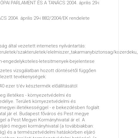
URÓPAI PARLAMENT ÉS A TANÁCS 2004. április 29-i
 2004. április 29-i 882/2004/EK rendelete
ág által vezetett internetes nyilvántartás:
eruletek/szakteruletek/elelmiszer_takarmanybiztonsag/kozerdeku_
nem-engedelykoteles-letesitmenyek-bejelentese
zetes vizsgálatban hozott döntésétől függően
elezett tevékenységek:
0 ezer t/év késztermék előállításától
leg illetékes - környezetvédelmi és
délye. Területi környezetvédelmi és
egyei illetékességgel - e bekezdésben foglalt
atal jár el. Budapest főváros és Pest megye
ggel a Pest Megyei Kormányhivatal ár el. A
ljáró megyei kormányhivatal (a továbbiakban:
ság) és a természetvédelmi hatáskörben eljáró