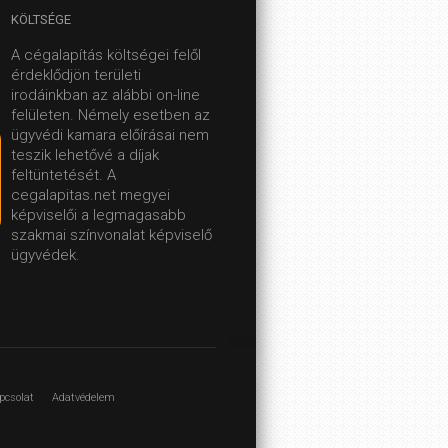
KÖLTSÉGE
A cégalapítás költségei felől
érdeklődjön területi
irodáinkban az alábbi on-line
felületen.
Némely esetben az
ügyvédi kamara előírásai nem
teszik lehetővé a díjak
feltüntetését. A
cegalapitas.net megyei
képviselői a legmagasabb
szakmai színvonalat képviselő
ügyvédek.
pcsolat
Adatvédelem