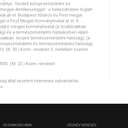
délye. Területi környezetvédelmi és
egyei illetékességgel - e bekezdésben foglalt
atal jár el. Budapest főváros és Pest megye
ggel a Pest Megyei Kormányhivatal ár el. A
ljáró megyei kormányhivatal (a továbbiakban:
ság) és a természetvédelmi hatáskörben eljáró
iakban: területi természetvédelmi hatóság), (a
i környezetvédelmi és természetvédelmi hatóság)
. (III. 30.) Korm. rendelet 3. melléklet szerinti
005. (XII. 25.) Korm. rendelet
ág által vezetett internetes nyilvántartás:
hu
10
GYAKORI HIBA!
CÉGNÉV
KERESÉS