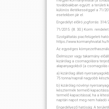
megyei kormányhivatal (a tovább
továbbiakban együtt: a terület
különös illetékességgel a 71/2015
esetekben jár el.
Engedélyt előíró jogforrás: 314/2
71/2015. (III. 30.) Korm. rendelet
Szolgáltatás piacfelügeleti hatós
https://www.kormanyhivatal.hu/
Az egységes környezethasznála
Élelmiszer vagy takarmány előál
kizárólag a csomagolásra terjed
alapanyagokból (a csomagolás
a) kizárólag állati nyersanyagokb
75 tonna/napnál nagyobb készte
b) kizárólag növényi nyersanyag
késztermék termelő kapacitáss
termelő kapacitással, ha a lét
naptári napot meg nem haladó i
Engedélyező hatóság: A területi