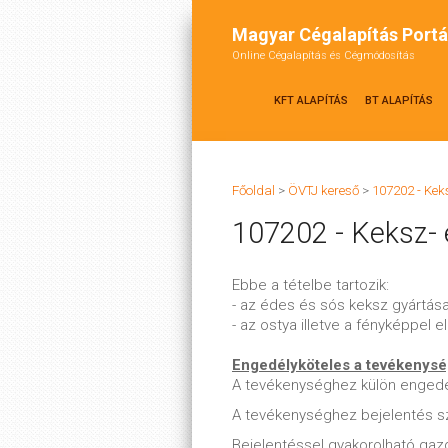
Magyar Cégalapítás Portá
Online Cégalapítás és Cégmódosítás
KFT ALAPÍTÁS
BT ALAPÍTÁS
Főoldal
>
ÖVTJ kereső
>
107202 - Kek
107202 - Keksz- 
Ebbe a tételbe tartozik:
- az édes és sós keksz gyártás
- az ostya illetve a fényképpel e
Engedélyköteles a tevékenys
A tevékenységhez külön enged
A tevékenységhez bejelentés s
Bejelentéssel gyakorolható ga