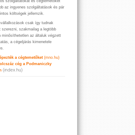
os szolgáltatókat és cégtemetőket
bb az ingyenes szolgáltatások és pár
rintos költségek jellemzik.
vállalkozások csak így tudnak
t szerezni, szakmailag a legtöbb
 minősíthetetlen az általuk végzett
tatás, a cégeljárás kimenetele
es.
képezték a cégtemetőket
(mno.hu)
olcszáz cég a Podmaniczky
(index.hu)
n