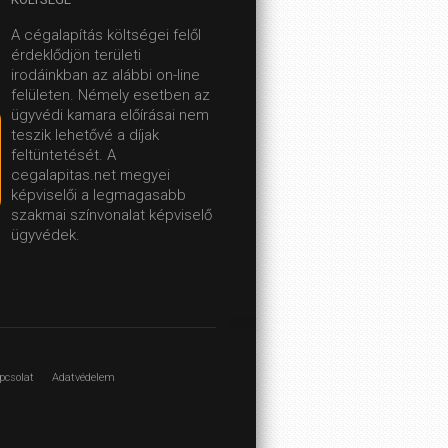
A cégalapítás költségei felől
érdeklődjön területi
irodáinkban az alábbi on-line
felületen.
Némely esetben az
ügyvédi kamara előírásai nem
teszik lehetővé a díjak
feltüntetését. A
cegalapitas.net megyei
képviselői a legmagasabb
szakmai színvonalat képviselő
ügyvédek.
pcsolat
Adatvédelem