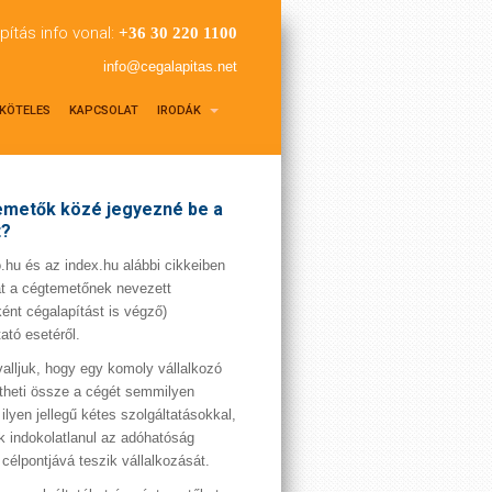
pítás info vonal:
+36 30 220 1100
info@cegalapitas.net
KÖTELES
KAPCSOLAT
IRODÁK
metők közé jegyezné be a
t?
hu és az index.hu alábbi cikkeiben
t a cégtemetőnek nevezett
ént cégalapítást is végző)
tató esetéről.
valljuk, hogy egy komoly vállalkozó
theti össze a cégét semmilyen
 ilyen jellegű kétes szolgáltatásokkal,
 indokolatlanul az adóhatóság
 célpontjává teszik vállalkozását.