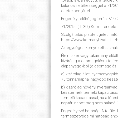
továbbiakban együtt: a terület
különös illetékességgel a 71/2015
esetekben jár el.
Engedélyt előíró jogforrás: 314/2
71/2015. (III. 30.) Korm. rendelet
Szolgáltatás piacfelügeleti hatós
https://www.kormanyhivatal.hu/
Az egységes környezethasznála
Élelmiszer vagy takarmány előál
kizárólag a csomagolásra terjed
alapanyagokból (a csomagolás
a) kizárólag állati nyersanyagokb
75 tonna/napnál nagyobb készte
b) kizárólag növényi nyersanyag
késztermék termelő kapacitáss
termelő kapacitással, ha a lét
naptári napot meg nem haladó i
Engedélyező hatóság: A területi
természetvédelmi hatóság enge