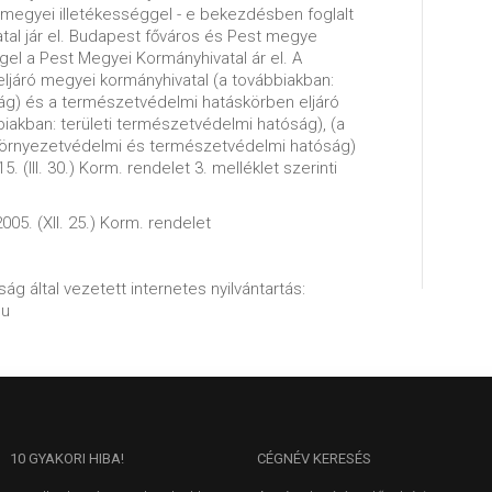
egyei illetékességgel - e bekezdésben foglalt
atal jár el. Budapest főváros és Pest megye
ggel a Pest Megyei Kormányhivatal ár el. A
ljáró megyei kormányhivatal (a továbbiakban:
ság) és a természetvédelmi hatáskörben eljáró
iakban: területi természetvédelmi hatóság), (a
i környezetvédelmi és természetvédelmi hatóság)
. (III. 30.) Korm. rendelet 3. melléklet szerinti
005. (XII. 25.) Korm. rendelet
ág által vezetett internetes nyilvántartás:
hu
10
GYAKORI HIBA!
CÉGNÉV
KERESÉS