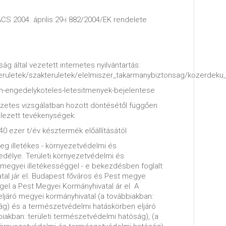
 2004. április 29-i 882/2004/EK rendelete
ág által vezetett internetes nyilvántartás:
eruletek/szakteruletek/elelmiszer_takarmanybiztonsag/kozerdeku_
nem-engedelykoteles-letesitmenyek-bejelentese
zetes vizsgálatban hozott döntésétől függően
elezett tevékenységek:
0 ezer t/év késztermék előállításától
leg illetékes - környezetvédelmi és
délye. Területi környezetvédelmi és
egyei illetékességgel - e bekezdésben foglalt
atal jár el. Budapest főváros és Pest megye
ggel a Pest Megyei Kormányhivatal ár el. A
ljáró megyei kormányhivatal (a továbbiakban:
ság) és a természetvédelmi hatáskörben eljáró
iakban: területi természetvédelmi hatóság), (a