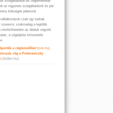
os szolgáltatókat és cégtemetőket
bb az ingyenes szolgáltatások és pár
rintos költségek jellemzik.
vállalkozások csak így tudnak
t szerezni, szakmailag a legtöbb
 minősíthetetlen az általuk végzett
tatás, a cégeljárás kimenetele
es.
képezték a cégtemetőket
(mno.hu)
olcszáz cég a Podmaniczky
(index.hu)
n