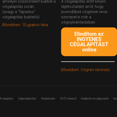
amellyel százezreket bukhat a
A cégalapítás előtt kérjen
cégalapítás során.
tájékoztatást arról, hogy
(avagy a "fapados"
jövendőbeli cégének neve
cégalapítás buktatói)
szerepel-e már a
cégnyilvántarásban.
Bővebben: 10 gyakori hiba
Elindítom az
INGYENES
CÉGALAPÍTÁST
online
Bővebben: Cégnév keresés
Rt alapítás
Cégmódosítás
Átalakulás
ÖVTJ kereső
Irodáink országszerte
Ka