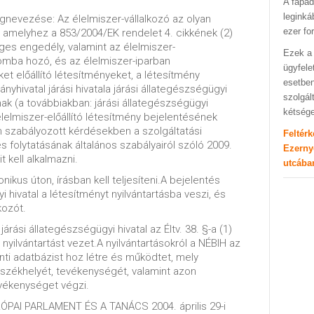
A fapad
leginká
nevezése: Az élelmiszer-vállalkozó az olyan
ezer fo
t, amelyhez a 853/2004/EK rendelet 4. cikkének (2)
s engedély, valamint az élelmiszer-
Ezek a 
mba hozó, és az élelmiszer-iparban
ügyfele
ket előállító létesítményeket, a létesítmény
esetben
nyhivatal járási hivatala járási állategészségügyi
szolgál
nak (a továbbiakban: járási állategészségügyi
kétség
 élelmiszer-előállító létesítmény bejelentésének
m szabályozott kérdésekben a szolgáltatási
Feltér
olytatásának általános szabályairól szóló 2009.
Ezerny
 kell alkalmazni.
utcába
nikus úton, írásban kell teljesíteni.A bejelentés
i hivatal a létesítményt nyilvántartásba veszi, és
kozót.
járási állategészségügyi hivatal az Éltv. 38. §-a (1)
yilvántartást vezet.A nyilvántartásokról a NÉBIH az
inti adatbázist hoz létre és működtet, mely
, székhelyét, tevékenységét, valamint azon
evékenységet végzi.
URÓPAI PARLAMENT ÉS A TANÁCS 2004. április 29-i