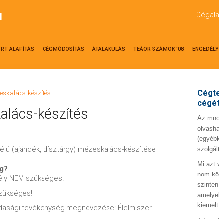
Cégala
l
RT ALAPÍTÁS
CÉGMÓDOSÍTÁS
ÁTALAKULÁS
TEÁOR SZÁMOK '08
ENGEDÉLY
Cégte
eskalács-készítés
cégé
alács-készítés
Az mno.
olvasha
(egyébk
élú (ajándék, dísztárgy) mézeskalács-készítése
szolgál
Mi azt 
ég?
nem kö
ély NEM szükséges!
szinten
zükséges!
amelyek
kiemelt
zdasági tevékenység megnevezése: Élelmiszer-