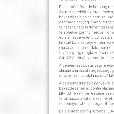
Bejelentést fogadó hatóság meg
élelmiszer-előállító létesítmény
bekezdése alapján nem szüksége
csomagolóanyag gyártó, forgalo
felhasználható fertőtlenítőszere
telephelye szerinti megyei kormá
és élelmiszer-ellenőrző hivatalá
hivatal) köteles bejelenteni. Az
eljárására az e rendeletben ne
tevékenység megkezdésének és f
évi LXXVI. törvény rendelkezéseit
A bejelentést postai vagy elektro
alapján a járási állategészségügy
erről értesíti az élelmiszer-vállal
A bejelentett létesítményekről a 
bekezdésének e) pontja alapján n
Éltv. 38. §-a (4) bekezdése szer
tartalmazza a vállalkozás nevét
telephelyét, ahol a megadott t
Bejelentést előíró jogforrás: E