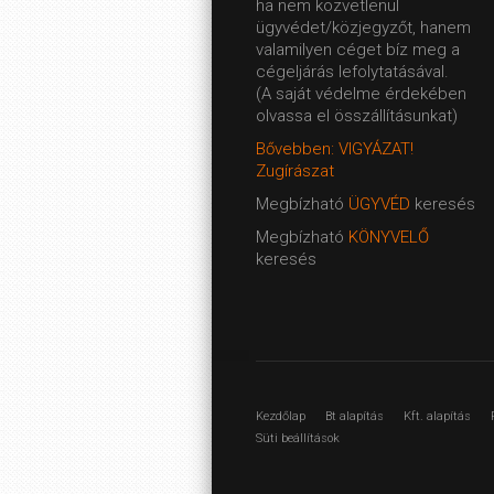
ha nem közvetlenül
ügyvédet/közjegyzőt, hanem
valamilyen céget bíz meg a
cégeljárás lefolytatásával.
(A saját védelme érdekében
olvassa el összállításunkat)
Bővebben: VIGYÁZAT!
Zugírászat
Megbízható
ÜGYVÉD
keresés
Megbízható
KÖNYVELŐ
keresés
Kezdőlap
Bt alapítás
Kft. alapítás
Süti beállítások