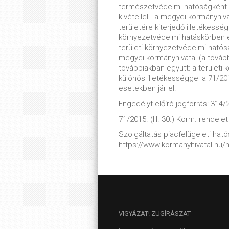
természetvédelmi hatóságként m
kivétellel - a megyei kormányhiv
területére kiterjedő illetékessé
környezetvédelmi hatáskörben e
területi környezetvédelmi ható
megyei kormányhivatal (a tovább
továbbiakban együtt: a terület
különös illetékességgel a 71/2015
esetekben jár el.
Engedélyt előíró jogforrás: 314/2
71/2015. (III. 30.) Korm. rendelet
Szolgáltatás piacfelügeleti hatós
https://www.kormanyhivatal.hu/
VIGYÁZAT!
ZUGÍRÁSZAT