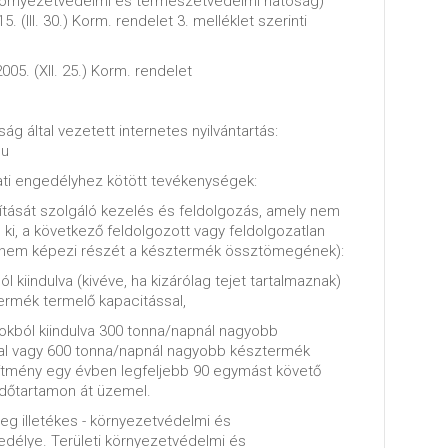
i környezetvédelmi és természetvédelmi hatóság)
. (III. 30.) Korm. rendelet 3. melléklet szerinti
005. (XII. 25.) Korm. rendelet
ág által vezetett internetes nyilvántartás:
hu
ti engedélyhez kötött tevékenységek:
lítását szolgáló kezelés és feldolgozás, amely nem
 ki, a következő feldolgozott vagy feldolgozatlan
 nem képezi részét a késztermék össztömegének):
ól kiindulva (kivéve, ha kizárólag tejet tartalmaznak)
rmék termelő kapacitással,
okból kiindulva 300 tonna/napnál nagyobb
al vagy 600 tonna/napnál nagyobb késztermék
esítmény egy évben legfeljebb 90 egymást követő
dőtartamon át üzemel.
leg illetékes - környezetvédelmi és
délye. Területi környezetvédelmi és