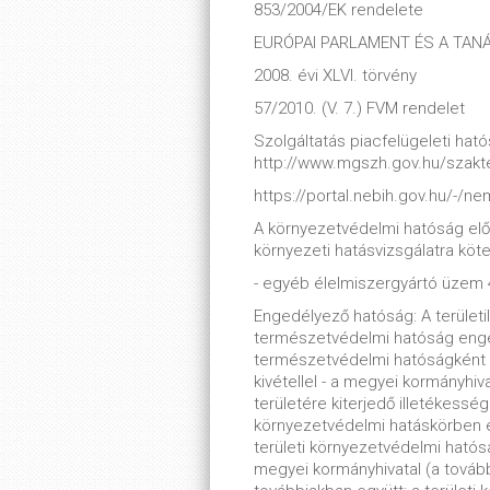
853/2004/EK rendelete
EURÓPAI PARLAMENT ÉS A TANÁCS
2008. évi XLVI. törvény
57/2010. (V. 7.) FVM rendelet
Szolgáltatás piacfelügeleti hatós
http://www.mgszh.gov.hu/szakt
https://portal.nebih.gov.hu/-/
A környezetvédelmi hatóság elő
környezeti hatásvizsgálatra köt
- egyéb élelmiszergyártó üzem 4
Engedélyező hatóság: A területi
természetvédelmi hatóság enge
természetvédelmi hatóságként m
kivétellel - a megyei kormányhiv
területére kiterjedő illetékessé
környezetvédelmi hatáskörben e
területi környezetvédelmi ható
megyei kormányhivatal (a tovább