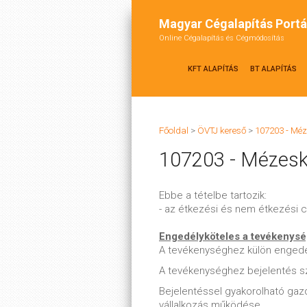
Magyar Cégalapítás Portá
Online Cégalapítás és Cégmódosítás
KFT ALAPÍTÁS
BT ALAPÍTÁS
Főoldal
>
ÖVTJ kereső
>
107203 - Méz
107203 - Mézesk
Ebbe a tételbe tartozik:
- az étkezési és nem étkezési c
Engedélyköteles a tevékenys
A tevékenységhez külön enged
A tevékenységhez bejelentés s
Bejelentéssel gyakorolható ga
vállalkozás működése