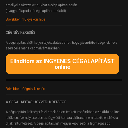
amellyel százezreket bukhat a cégalapítás során.
(avagy a "fapados" cégalapítás buktatói)
Bővebben: 10 gyakori hiba
CÉGNÉV
KERESÉS
A cégalapítás előtt kérjen tájékoztatást arról, hogy jövendőbeli cégének neve
szerepel-e már a cégnyilvántarásban.
Elindítom az INGYENES CÉGALAPÍTÁST
online
Bővebben: Cégnév keresés
A
CÉGALAPÍTÁS ÜGYVÉDI KÖLTSÉGE
A cégalapítás költségei felől érdeklődjön területi irodáinkban az alábbi on-line
felületen.
Némely esetben az ügyvédi kamara előírásai nem teszik lehetővé a
díjak feltüntetését. A cegalapitas.net megyei képviselői a legmagasabb