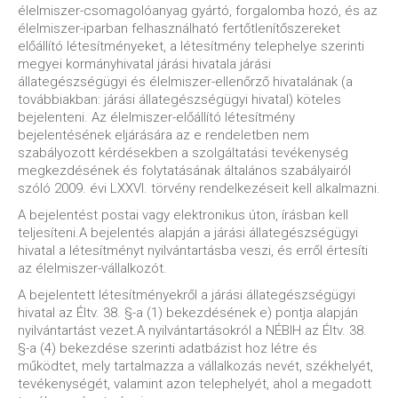
élelmiszer-csomagolóanyag gyártó, forgalomba hozó, és az
élelmiszer-iparban felhasználható fertőtlenítőszereket
előállító létesítményeket, a létesítmény telephelye szerinti
megyei kormányhivatal járási hivatala járási
állategészségügyi és élelmiszer-ellenőrző hivatalának (a
továbbiakban: járási állategészségügyi hivatal) köteles
bejelenteni. Az élelmiszer-előállító létesítmény
bejelentésének eljárására az e rendeletben nem
szabályozott kérdésekben a szolgáltatási tevékenység
megkezdésének és folytatásának általános szabályairól
szóló 2009. évi LXXVI. törvény rendelkezéseit kell alkalmazni.
A bejelentést postai vagy elektronikus úton, írásban kell
teljesíteni.A bejelentés alapján a járási állategészségügyi
hivatal a létesítményt nyilvántartásba veszi, és erről értesíti
az élelmiszer-vállalkozót.
A bejelentett létesítményekről a járási állategészségügyi
hivatal az Éltv. 38. §-a (1) bekezdésének e) pontja alapján
nyilvántartást vezet.A nyilvántartásokról a NÉBIH az Éltv. 38.
§-a (4) bekezdése szerinti adatbázist hoz létre és
működtet, mely tartalmazza a vállalkozás nevét, székhelyét,
tevékenységét, valamint azon telephelyét, ahol a megadott