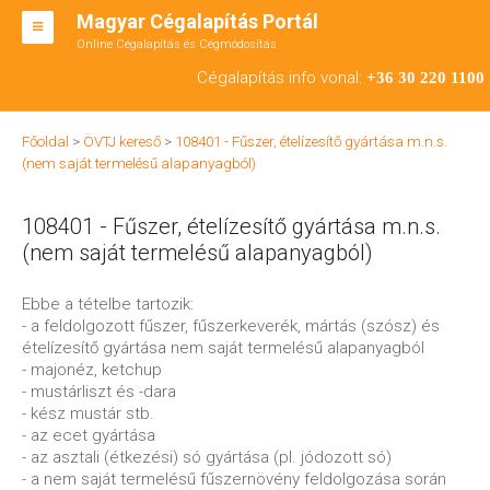
Magyar Cégalapítás Portál
Online Cégalapítás és Cégmódosítás
KFT ALAPÍTÁS
Cégalapítás info vonal:
+36 30 220 1100
BT ALAPÍTÁS
Főoldal
>
ÖVTJ kereső
>
108401 - Fűszer, ételízesítő gyártása m.n.s.
RT ALAPÍTÁS
(nem saját termelésű alapanyagból)
CÉGMÓDOSÍTÁS
108401 - Fűszer, ételízesítő gyártása m.n.s.
ÁTALAKULÁS
(nem saját termelésű alapanyagból)
TEÁOR SZÁMOK '08
Ebbe a tételbe tartozik:
- a feldolgozott fűszer, fűszerkeverék, mártás (szósz) és
ENGEDÉLYKÖTELES
ételízesítő gyártása nem saját termelésű alapanyagból
- majonéz, ketchup
KAPCSOLAT
- mustárliszt és -dara
- kész mustár stb.
IRODÁK
- az ecet gyártása
- az asztali (étkezési) só gyártása (pl. jódozott só)
- a nem saját termelésű fűszernövény feldolgozása során