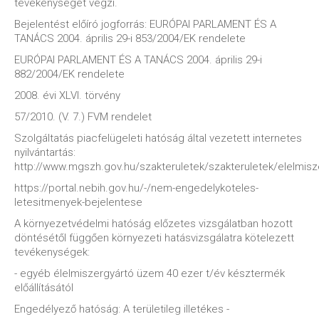
tevékenységet végzi.
Bejelentést előíró jogforrás: EURÓPAI PARLAMENT ÉS A
TANÁCS 2004. április 29-i 853/2004/EK rendelete
EURÓPAI PARLAMENT ÉS A TANÁCS 2004. április 29-i
882/2004/EK rendelete
2008. évi XLVI. törvény
57/2010. (V. 7.) FVM rendelet
Szolgáltatás piacfelügeleti hatóság által vezetett internetes
nyilvántartás:
http://www.mgszh.gov.hu/szakteruletek/szakteruletek/elelmis
https://portal.nebih.gov.hu/-/nem-engedelykoteles-
letesitmenyek-bejelentese
A környezetvédelmi hatóság előzetes vizsgálatban hozott
döntésétől függően környezeti hatásvizsgálatra kötelezett
tevékenységek:
- egyéb élelmiszergyártó üzem 40 ezer t/év késztermék
előállításától
Engedélyező hatóság: A területileg illetékes -