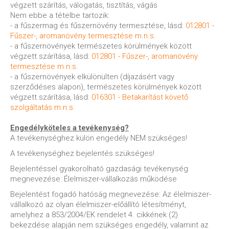
végzett szárítás, válogatás, tisztítás, vágás
Nem ebbe a tételbe tartozik:
- a fűszermag és fűszernövény termesztése, lásd:
012801 -
Fűszer-, aromanövény termesztése m.n.s.
- a fűszernövények természetes körülmények között
végzett szárítása, lásd:
012801 - Fűszer-, aromanövény
termesztése m.n.s.
- a fűszernövények elkülönülten (díjazásért vagy
szerződéses alapon), természetes körülmények között
végzett szárítása, lásd:
016301 - Betakarítást követő
szolgáltatás m.n.s.
Engedélyköteles a tevékenység?
A tevékenységhez külön engedély NEM szükséges!
A tevékenységhez bejelentés szükséges!
Bejelentéssel gyakorolható gazdasági tevékenység
megnevezése: Élelmiszer-vállalkozás működése
Bejelentést fogadó hatóság megnevezése: Az élelmiszer-
vállalkozó az olyan élelmiszer-előállító létesítményt,
amelyhez a 853/2004/EK rendelet 4. cikkének (2)
bekezdése alapján nem szükséges engedély, valamint az