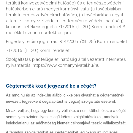
területi környezetvédelmi hatóság) és a természetvédelmi
hatáskörben eljáró megyei kormányhivatal (a továbbiakban:
területi természetvédelmi hatóság), (a továbbiakban együtt:
a területi környezetvédelmi és természetvédelmi hatóság)
különös illetékességgel a 71/2015. (III. 30.) Korm. rendelet 3.
melléklet szerinti esetekben jár el.
Engedélyt előíró jogforrás: 314/2005. (XII. 25.) Korm. rendelet
71/2015. (III. 30.) Korm. rendelet
Szolgáltatás piacfelügeleti hatóság által vezetett internetes
nyilvántartás: https://www.kormanyhivatal.hu/hu
Cégtemetők közé jegyezné be a cégét?
Az mno.hu és az index.hu alábbi cikkeiben olvashat a cégtemetőnek
nevezett (egyébként cégalapítást is végző) szolgáltató esetéről.
Mi azt valljuk, hogy egy komoly vállalkozó nem kötheti össze a cégét
semmilyen szinten ilyen jellegű kétes szolgáltatásokkal, amelyek
indokolatlanul az adóhatóság kiemelt célpontjává teszik vállalkozását.
A fapados szolgáltatókat és cégtemetőket leginkább az ingyenes