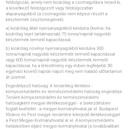
feldolgozás, amely nem kizárólag a csomagolásra terjed ki,
a következő feldolgozott vagy feldolgozatlan
alapanyagokból (a csomagolás nem képezi részét a
késztermék össztömegének):
a) kizárólag állati nyersanyagokból kiindulva (kivéve, ha
kizárólag tejet tartalmaznak) 75 tonna/napnál nagyobb
késztermék termelő kapacitással,
b) kizárólag növényi nyersanyagokból kiindulva 300
tonna/napnál nagyobb késztermék termelő kapacitással
vagy 600 tonna/napnál nagyobb késztermék termelő
kapacitással, ha a létesítmény egy évben legfeljebb 90
egymást követő naptári napot meg nem haladó időtartamon
át üzemel.
Engedélyező hatóság: A területileg illetékes -
környezetvédelmi és természetvédelmi hatóság engedélye.
Területi környezetvédelmi és természetvédelmi
hatóságként megyei illetékességgel - e bekezdésben
foglalt kivétellel - a megyei kormányhivatal jár el. Budapest
főváros és Pest megye területére kiterjedő illetékességgel
a Pest Megyei Kormányhivatal ár el. A környezetvédelmi
hatáskörben eljáró megyei kormányhivatal (a továbbiakban: