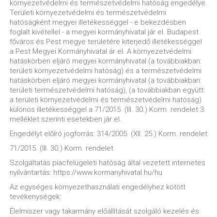
környezetvédelmi és természetvédelmi hatóság engedélye.
Területi környezetvédelmi és természetvédelmi
hatóságként megyei illetékességgel - e bekezdésben
foglalt kivétellel - a megyei kormányhivatal jár el. Budapest
főváros és Pest megye területére kiterjedő illetékességgel
a Pest Megyei Kormányhivatal ár el. A környezetvédelmi
hatáskörben eljáró megyei kormányhivatal (a továbbiakban:
területi környezetvédelmi hatóság) és a természetvédelmi
hatáskörben eljáró megyei kormányhivatal (a továbbiakban:
területi természetvédelmi hatóság), (a továbbiakban együtt:
a területi környezetvédelmi és természetvédelmi hatóság)
különös illetékességgel a 71/2015. (III. 30.) Korm. rendelet 3.
melléklet szerinti esetekben jár el.
Engedélyt előíró jogforrás: 314/2005. (XII. 25.) Korm. rendelet
71/2015. (III. 30.) Korm. rendelet
Szolgáltatás piacfelügeleti hatóság által vezetett internetes
nyilvántartás: https://www.kormanyhivatal.hu/hu
Az egységes környezethasználati engedélyhez kötött
tevékenységek:
Élelmiszer vagy takarmány előállítását szolgáló kezelés és