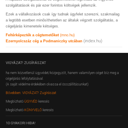
szolgáltatások és pár ezer forintos költségek jellemzik.
Ezek a vállalkozások csak így tudnak ügyfelet szerezni, szakmailag
a legtöbb esetben minősíthetetlen az általuk végzett szolgáltatás, a
cégeljárás kimenetele kétséges.
Feltérképezték a cégtemetőket
(mno.hu)
(index.hu)
Ezernyolcszáz cég a Podmaniczky utcában
VIGYÁZAT!
ZUGÍRÁSZAT
ha nem közvetlenül ügyvédet/közjegyzőt, hanem valamilyen céget bíz meg a
cégeljárás lefolytatásával.
(A saját védelme érdekében olvassa el összállításunkat)
Bővebben: VIGYÁZAT! Zugírászat
Megbízható
ÜGYVÉD
keresés
Megbízható
KÖNYVELŐ
keresés
10
GYAKORI HIBA!