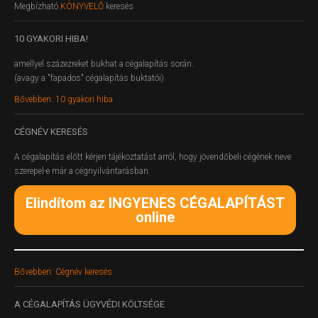
Megbízható
KÖNYVELŐ
keresés
10
GYAKORI HIBA!
amellyel százezreket bukhat a cégalapítás során.
(avagy a "fapados" cégalapítás buktatói)
Bővebben: 10 gyakori hiba
CÉGNÉV
KERESÉS
A cégalapítás előtt kérjen tájékoztatást arról, hogy jövendőbeli cégének neve
szerepel-e már a cégnyilvántarásban.
Elindítom az INGYENES CÉGALAPÍTÁST
online
Bővebben: Cégnév keresés
A
CÉGALAPÍTÁS ÜGYVÉDI KÖLTSÉGE