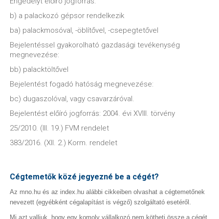
Engedélyt előíró jogforrás:
b) a palackozó gépsor rendelkezik
ba) palackmosóval, -öblítővel, -csepegtetővel
Bejelentéssel gyakorolható gazdasági tevékenység
megnevezése:
bb) palacktöltővel
Bejelentést fogadó hatóság megnevezése:
bc) dugaszolóval, vagy csavarzáróval.
Bejelentést előíró jogforrás: 2004. évi XVIII. törvény
25/2010. (III. 19.) FVM rendelet
383/2016. (XII. 2.) Korm. rendelet
Cégtemetők közé jegyezné be a cégét?
Az mno.hu és az index.hu alábbi cikkeiben olvashat a cégtemetőnek
nevezett (egyébként cégalapítást is végző) szolgáltató esetéről.
Mi azt valljuk, hogy egy komoly vállalkozó nem kötheti össze a cégét