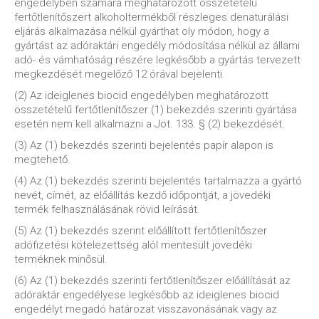
engedélyben számára meghatározott összetételű
fertőtlenítőszert alkoholtermékből részleges denaturálási
eljárás alkalmazása nélkül gyárthat oly módon, hogy a
gyártást az adóraktári engedély módosítása nélkül az állami
adó- és vámhatóság részére legkésőbb a gyártás tervezett
megkezdését megelőző 12 órával bejelenti.
(2) Az ideiglenes biocid engedélyben meghatározott
összetételű fertőtlenítőszer (1) bekezdés szerinti gyártása
esetén nem kell alkalmazni a Jöt. 133. § (2) bekezdését.
(3) Az (1) bekezdés szerinti bejelentés papír alapon is
megtehető.
(4) Az (1) bekezdés szerinti bejelentés tartalmazza a gyártó
nevét, címét, az előállítás kezdő időpontját, a jövedéki
termék felhasználásának rövid leírását.
(5) Az (1) bekezdés szerint előállított fertőtlenítőszer
adófizetési kötelezettség alól mentesült jövedéki
terméknek minősül.
(6) Az (1) bekezdés szerinti fertőtlenítőszer előállítását az
adóraktár engedélyese legkésőbb az ideiglenes biocid
engedélyt megadó határozat visszavonásának vagy az