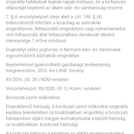
engedély hatályának lejárati napján befejezi, és a befejezés
időpontját bejelenti az állami adó- és vámhatóság részére.
7. § A veszélyhelyzet ideje alatt a Jöt. 144. § (4)
bekezdésétől eltérően a kizárólag az adóraktár
engedélyese, felhasználói engedélyes vagy nyilvántartásba
vett felhasználó által felhasználható denaturált alkohol
mennyisége 1 m3-re módosul.
Engedélyt előíró jogforrás: A Nemzeti Adó- és Vámhivatal
egyszerűsített adóraktári engedélye.
Bejelentéssel gyakorolható gazdasági tevékenység
megnevezése: 2016. évi LXVIII. törvény
45/2016. (XI. 29.) NGM rendelet
Vészélyhelyzet: 83/2020. (IV. 3.) Korm. rendelet
Borászati üzem működése.
Engedélyező hatóság: A borászati üzem működési engedély
kiadása tekintetében (a továbbiakban: engedély) a borászati
hatáskörben eljáró megyei kormányhivatal a kijelölt hatóság
(a továbbiakban: borászati hatóság)
A borászati hatóság a kérelmet az alábbi tevékenységekre