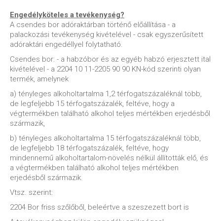
Engedélyköteles a tevékenység?
A csendes bor adóraktárban történő előállítása - a
palackozási tevékenység kivételével - csak egyszerűsített
adóraktári engedéllyel folytatható.
Csendes bor: - a habzóbor és az egyéb habzó erjesztett ital
kivételével - a 2204 10 11-2205 90 90 KN-kód szerinti olyan
termék, amelynek
a) tényleges alkoholtartalma 1,2 térfogatszázaléknál több,
de legfeljebb 15 térfogatszázalék, feltéve, hogy a
végtermékben található alkohol teljes mértékben erjedésből
származik,
b) tényleges alkoholtartalma 15 térfogatszázaléknál több,
de legfeljebb 18 térfogatszázalék, feltéve, hogy
mindennemű alkoholtartalom-növelés nélkül állították elő, és
a végtermékben található alkohol teljes mértékben
erjedésből származik.
Vtsz. szerint:
2204 Bor friss szőlőből, beleértve a szeszezett bort is