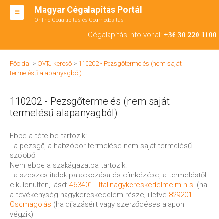
Magyar Cégalapítás Portál
Online Cégalapítás és Cégmódosítás
KFT ALAPÍTÁS
Cégalapítás info vonal:
+36 30 220 1100
BT ALAPÍTÁS
Főoldal
>
ÖVTJ kereső
>
110202 - Pezsgőtermelés (nem saját
RT ALAPÍTÁS
termelésű alapanyagból)
CÉGMÓDOSÍTÁS
110202 - Pezsgőtermelés (nem saját
ÁTALAKULÁS
termelésű alapanyagból)
TEÁOR SZÁMOK '08
Ebbe a tételbe tartozik:
- a pezsgő, a habzóbor termelése nem saját termelésű
ENGEDÉLYKÖTELES
szőlőből
Nem ebbe a szakágazatba tartozik:
KAPCSOLAT
- a szeszes italok palackozása és címkézése, a termeléstől
elkülönülten, lásd:
463401 - Ital nagykereskedelme m.n.s.
(ha
IRODÁK
a tevékenység nagykereskedelem része, illetve
829201 -
Csomagolás
(ha díjazásért vagy szerződéses alapon
végzik)