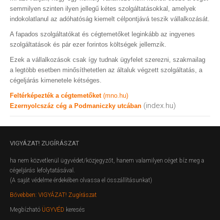
semmilyen szinten ilyen jellegű kétes szolgáltatásokkal, amelyek
indokolatlanul az adóhatóság kiemelt célpontjává teszik vállalkozását.
A fapados szolgáltatókat és cégtemetőket leginkább az ingyenes
szolgáltatások és pár ezer forintos költségek jellemzik.
Ezek a vállalkozások csak így tudnak ügyfelet szerezni, szakmailag
a legtöbb esetben minősíthetetlen az általuk végzett szolgáltatás, a
cégeljárás kimenetele kétséges.
Feltérképezték a cégtemetőket
(mno.hu)
(index.hu)
Ezernyolcszáz cég a Podmaniczky utcában
VIGYÁZAT!
ZUGÍRÁSZAT
ha nem közvetlenül ügyvédet/közjegyzőt, hanem valamilyen céget bíz meg a
cégeljárás lefolytatásával.
(A saját védelme érdekében olvassa el összállításunkat)
Bővebben: VIGYÁZAT! Zugírászat
Megbízható
ÜGYVÉD
keresés