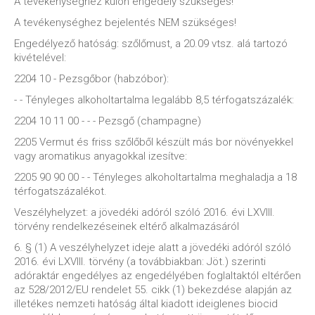
A tevékenységhez külön engedély szükséges!
A tevékenységhez bejelentés NEM szükséges!
Engedélyező hatóság: szőlőmust, a 20.09 vtsz. alá tartozó
kivételével:
2204 10 - Pezsgőbor (habzóbor):
- - Tényleges alkoholtartalma legalább 8,5 térfogatszázalék:
2204 10 11 00 - - - Pezsgő (champagne)
2205 Vermut és friss szőlőből készült más bor növényekkel
vagy aromatikus anyagokkal izesítve:
2205 90 90 00 - - Tényleges alkoholtartalma meghaladja a 18
térfogatszázalékot.
Veszélyhelyzet: a jövedéki adóról szóló 2016. évi LXVIII.
törvény rendelkezéseinek eltérő alkalmazásáról
6. § (1) A veszélyhelyzet ideje alatt a jövedéki adóról szóló
2016. évi LXVIII. törvény (a továbbiakban: Jöt.) szerinti
adóraktár engedélyes az engedélyében foglaltaktól eltérően
az 528/2012/EU rendelet 55. cikk (1) bekezdése alapján az
illetékes nemzeti hatóság által kiadott ideiglenes biocid