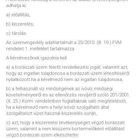
adhatja ki:
a) előállítás,
b) kiszerelés,
c) tárolás.
Az üzemengedély adattartalmát a 25/2010. (III. 19.) FVM
rendelet 1. melléklet tartalmazza.
A kérelmezőnek igazolnia kell
a) a borászati üzem feletti rendelkezési jogát, valamint azt,
hogy az ingatlan tulajdonosa a borászati üzem létesítéséről
nyilatkozott ha a kérelmező nem az ingatlan tulajdonosa,
b) a felhasznált víz minőségének az ivóvíz minőségi
követelményeiről és az ellenőrzés rendjéről szóló 201/2001.
(X. 25.) Korm. rendeletben foglaltaknak való megfelelését,
ha a kérelmező nem a helyi ivóvíz szolgáltató által
szolgáltatott vizet használ kiszerelés során,
c) azt, hogy a kiszerelési tevékenységet végző borászati
üzem, valamint a nem kisüzemi bortermelőként előállítást
végző borászati üzem elkészítette