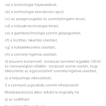
ca) a technológiai folyamatábrát,
cb) a technológiai elrendezési rajzot,
cc) az anyagmozgatási és személyforgalmi tervet,
cd) a műszaki-technológiai leírást,
ce) a gyártástechnológia szerinti gépjegyzéket,
cf) a tisztítási, takarítási utasítást,
cg) a hulladékkezelési utasítást,
ch) a személyi higiéniai utasítást,
d) kisüzemi bortermelő - borászati terméket legalább 100 hl/
év mennyiségben előállító - borászati üzeme esetén, hogy
elkészítette az egyszerűsített személyi higiéniai utasítást,
e) a helyszínrajz elkészítését,
f) a szennyvíz jogszabály szerinti elhelyezését.
Mobilpalackozóra akkor adható ki engedély, ha
a) az szállítható