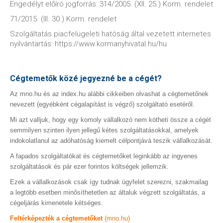
Engedélyt előíró jogforrás: 314/2005. (XII. 25.) Korm. rendelet
71/2015. (III. 30.) Korm. rendelet
Szolgáltatás piacfelügeleti hatóság által vezetett internetes
nyilvántartás: https://www.kormanyhivatal.hu/hu
Cégtemetők közé jegyezné be a cégét?
Az mno.hu és az index.hu alábbi cikkeiben olvashat a cégtemetőnek
nevezett (egyébként cégalapítást is végző) szolgáltató esetéről.
Mi azt valljuk, hogy egy komoly vállalkozó nem kötheti össze a cégét
semmilyen szinten ilyen jellegű kétes szolgáltatásokkal, amelyek
indokolatlanul az adóhatóság kiemelt célpontjává teszik vállalkozását.
A fapados szolgáltatókat és cégtemetőket leginkább az ingyenes
szolgáltatások és pár ezer forintos költségek jellemzik.
Ezek a vállalkozások csak így tudnak ügyfelet szerezni, szakmailag
a legtöbb esetben minősíthetetlen az általuk végzett szolgáltatás, a
cégeljárás kimenetele kétséges.
Feltérképezték a cégtemetőket
(mno.hu)