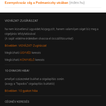
(index.hu)
Ezernyolcszáz cég a Podmaniczky utcában
VIGYÁZAT!
ZUGÍRÁSZAT
ha nem közvetlenül ügyvédet/közjegyzőt, hanem valamilyen céget bíz meg a
cégeljárás lefolytatásával.
(A saját védelme érdekében olvassa el összállításunkat)
Bővebben: VIGYÁZAT! Zugírászat
Megbízható
ÜGYVÉD
keresés
Megbízható
KÖNYVELŐ
keresés
10
GYAKORI HIBA!
amellyel százezreket bukhat a cégalapítás során.
(avagy a "fapados" cégalapítás buktatói)
Bővebben: 10 gyakori hiba
CÉGNÉV
KERESÉS