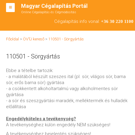
Magyar Cégalapítás Portál
Online Cégalapítás és Cégmódosítás
KFT ALAPÍTÁS
Cégalapítás info vonal:
+36 30 220 1100
BT ALAPÍTÁS
Főoldal
>
ÖVTJ kereső
>
110501 - Sörgyártás
RT ALAPÍTÁS
110501 - Sörgyártás
CÉGMÓDOSÍTÁS
ÁTALAKULÁS
Ebbe a tételbe tartozik:
- a malátából készült szeszes ital (pl. sör, világos sör, barna
TEÁOR SZÁMOK '08
sör, erős barna sör) gyártása
- a csökkentett alkoholtartalmú vagy alkoholmentes sör
ENGEDÉLYKÖTELES
gyártása
- a sör és szeszgyártási maradék, melléktermék és hulladék
KAPCSOLAT
előállítása
IRODÁK
Engedélyköteles a tevékenység?
A tevékenységhez külön engedély NEM szükséges!
A tevékenységhez bejelentés szükséges!