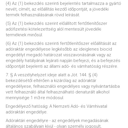
(4) Az (1) bekezdés szerinti bejelentés tartalmazza a gyártó
nevét, címét, az előállítás kezdő időpontját, a jövedéki
termék felhasználásának rövid leírását.
(5) Az (1) bekezdés szerint előállított fertőtlenítőszer
adófizetési kötelezettség alól mentesült jövedéki
terméknek minősül.
(6) Az (1) bekezdés szerinti fertőtlenítőszer előállítását az
adóraktár engedélyese legkésőbb az ideiglenes biocid
engedélyt megadó határozat visszavonásának vagy az
engedély hatályának lejárati napján befejezi, és a befejezés
időpontját bejelenti az állami adó- és vámhatóság részére.
7. § A veszélyhelyzet ideje alatt a Jöt. 144. § (4)
bekezdésétől eltérően a kizárólag az adóraktár
engedélyese, felhasználói engedélyes vagy nyilvántartásba
vett felhasználó által felhasználható denaturált alkohol
mennyisége 1 m3-re módosul.
Engedélyező hatóság: A Nemzeti Adó- és Vámhivatal
adóraktári engedélye.
Adóraktári engedélyre - az engedélyek megadásának
általános szabályain kívül - olyan személy jogosult,