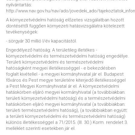
nyilvántartás:
http://www.nav.gov.hu/nav/ado/jovedeki_ado/tajekoztatok_info
A környezetvédelmi hatóság előzetes vizsgálatban hozott
döntésétől függően környezeti hatásvizsgálatra kötelezett
tevékenységek:
- sörgyár 30 millió l/év kapacitástól.
Engedélyező hatóság: A területileg illetékes -
környezetvédelmi és természetvédelmi hatóság engedélye.
Területi környezetvédelmi és természetvédelmi
hatóságként megyei illetékességgel - e bekezdésben
foglalt kivétellel - a megyei kormányhivatal jár el. Budapest
főváros és Pest megye területére kiterjedő illetékességgel
a Pest Megyei Kormányhivatal ár el. A környezetvédelmi
hatáskörben eljáró megyei kormányhivatal (a továbbiakban:
területi környezetvédelmi hatóság) és a természetvédelmi
hatáskörben eljáró megyei kormányhivatal (a továbbiakban:
területi természetvédelmi hatóság), (a továbbiakban együtt:
a területi környezetvédelmi és természetvédelmi hatóság)
különös illetékességgel a 71/2015. (III. 30.) Korm. rendelet 3.
melléklet szerinti esetekben jár el.