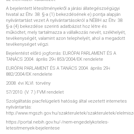
A bejelentett létesítményekről a járási állategészségügyi
hivatal az Éltv. 38. §-a (1) bekezdésének e) pontja alapján
nyilvántartást vezet.A nyilvántartásokról a NÉBIH az Éltv. 38.
§-a (4) bekezdése szerinti adatbázist hoz létre és
működtet, mely tartalmazza a vállalkozás nevét, székhelyét,
tevékenységét, valamint azon telephelyét, ahol a megadott
tevékenységet végzi.
Bejelentést előíró jogforrás: EURÓPAI PARLAMENT ÉS A
TANÁCS 2004. április 29-i 853/2004/EK rendelete
EURÓPAI PARLAMENT ÉS A TANÁCS 2004. április 29-i
882/2004/EK rendelete
2008. évi XLVI. törvény
57/2010. (V. 7.) FVM rendelet
Szolgáltatás piacfelügeleti hatóság által vezetett internetes
nyilvántartás:
http://www.mgszh.gov.hu/szakteruletek/szakteruletek/elelmis
https://portal.nebih.gov.hu/-/nem-engedelykoteles-
letesitmenyek-bejelentese