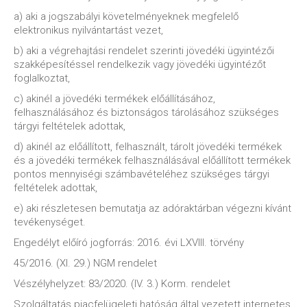
a) aki a jogszabályi követelményeknek megfelelő
elektronikus nyilvántartást vezet,
b) aki a végrehajtási rendelet szerinti jövedéki ügyintézői
szakképesítéssel rendelkezik vagy jövedéki ügyintézőt
foglalkoztat,
c) akinél a jövedéki termékek előállításához,
felhasználásához és biztonságos tárolásához szükséges
tárgyi feltételek adottak,
d) akinél az előállított, felhasznált, tárolt jövedéki termékek
és a jövedéki termékek felhasználásával előállított termékek
pontos mennyiségi számbavételéhez szükséges tárgyi
feltételek adottak,
e) aki részletesen bemutatja az adóraktárban végezni kívánt
tevékenységet.
Engedélyt előíró jogforrás: 2016. évi LXVIII. törvény
45/2016. (XI. 29.) NGM rendelet
Vészélyhelyzet: 83/2020. (IV. 3.) Korm. rendelet
Szolgáltatás piacfelügeleti hatóság által vezetett internetes