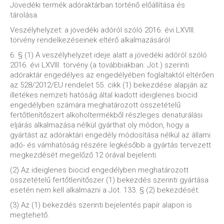
Jövedéki termék adóraktárban történő előállítása és
tárolása.
Veszélyhelyzet: a jövedéki adóról szóló 2016. évi LXVIII.
törvény rendelkezéseinek eltérő alkalmazásáról
6. § (1) A veszélyhelyzet ideje alatt a jövedéki adóról szóló
2016. évi LXVIII. törvény (a továbbiakban: Jöt.) szerinti
adóraktár engedélyes az engedélyében foglaltaktól eltérően
az 528/2012/EU rendelet 55. cikk (1) bekezdése alapján az
illetékes nemzeti hatóság által kiadott ideiglenes biocid
engedélyben számára meghatározott összetételű
fertőtlenítőszert alkoholtermékből részleges denaturálási
eljárás alkalmazása nélkül gyárthat oly módon, hogy a
gyártást az adóraktári engedély módosítása nélkül az állami
adó- és vámhatóság részére legkésőbb a gyártás tervezett
megkezdését megelőző 12 órával bejelenti.
(2) Az ideiglenes biocid engedélyben meghatározott
összetételű fertőtlenítőszer (1) bekezdés szerinti gyártása
esetén nem kell alkalmazni a Jöt. 133. § (2) bekezdését.
(3) Az (1) bekezdés szerinti bejelentés papír alapon is
megtehető.