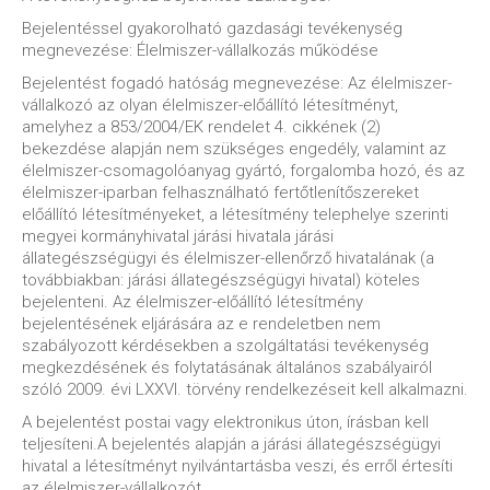
Bejelentéssel gyakorolható gazdasági tevékenység
megnevezése: Élelmiszer-vállalkozás működése
Bejelentést fogadó hatóság megnevezése: Az élelmiszer-
vállalkozó az olyan élelmiszer-előállító létesítményt,
amelyhez a 853/2004/EK rendelet 4. cikkének (2)
bekezdése alapján nem szükséges engedély, valamint az
élelmiszer-csomagolóanyag gyártó, forgalomba hozó, és az
élelmiszer-iparban felhasználható fertőtlenítőszereket
előállító létesítményeket, a létesítmény telephelye szerinti
megyei kormányhivatal járási hivatala járási
állategészségügyi és élelmiszer-ellenőrző hivatalának (a
továbbiakban: járási állategészségügyi hivatal) köteles
bejelenteni. Az élelmiszer-előállító létesítmény
bejelentésének eljárására az e rendeletben nem
szabályozott kérdésekben a szolgáltatási tevékenység
megkezdésének és folytatásának általános szabályairól
szóló 2009. évi LXXVI. törvény rendelkezéseit kell alkalmazni.
A bejelentést postai vagy elektronikus úton, írásban kell
teljesíteni.A bejelentés alapján a járási állategészségügyi
hivatal a létesítményt nyilvántartásba veszi, és erről értesíti
az élelmiszer-vállalkozót.