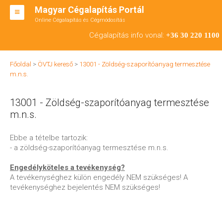
Magyar Cégalapítás Portál
Online Cégalapítás és Cégmódosítás
KFT ALAPÍTÁS
Cégalapítás info vonal:
+36 30 220 1100
BT ALAPÍTÁS
Főoldal
>
ÖVTJ kereső
>
13001 - Zöldség-szaporítóanyag termesztése
RT ALAPÍTÁS
m.n.s.
CÉGMÓDOSÍTÁS
13001 - Zöldség-szaporítóanyag termesztése
ÁTALAKULÁS
m.n.s.
TEÁOR SZÁMOK '08
Ebbe a tételbe tartozik:
- a zöldség-szaporítóanyag termesztése m.n.s.
ENGEDÉLYKÖTELES
Engedélyköteles a tevékenység?
KAPCSOLAT
A tevékenységhez külön engedély NEM szükséges! A
tevékenységhez bejelentés NEM szükséges!
IRODÁK