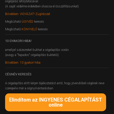
cégeljárás lefolytatásával.
(A saját védelme érdekében olvassa el összállításunkat)
Bővebben: VIGYÁZAT! Zugírászat
Megbízható
ÜGYVÉD
keresés
Megbízható
KÖNYVELŐ
keresés
10
GYAKORI HIBA!
amellyel százezreket bukhat a cégalapítás során.
(avagy a "fapados" cégalapítás buktatói)
Bővebben: 10 gyakori hiba
CÉGNÉV
KERESÉS
A cégalapítás előtt kérjen tájékoztatást arról, hogy jövendőbeli cégének neve
szerepel-e már a cégnyilvántarásban.
Elindítom az INGYENES CÉGALAPÍTÁST
online