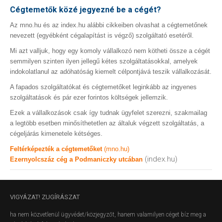
Cégtemetők közé jegyezné be a cégét?
Az mno.hu és az index.hu alábbi cikkeiben olvashat a cégtemetőnek
nevezett (egyébként cégalapítást is végző) szolgáltató esetéről.
Mi azt valljuk, hogy egy komoly vállalkozó nem kötheti össze a cégét
semmilyen szinten ilyen jellegű kétes szolgáltatásokkal, amelyek
indokolatlanul az adóhatóság kiemelt célpontjává teszik vállalkozását.
A fapados szolgáltatókat és cégtemetőket leginkább az ingyenes
szolgáltatások és pár ezer forintos költségek jellemzik.
Ezek a vállalkozások csak így tudnak ügyfelet szerezni, szakmailag
a legtöbb esetben minősíthetetlen az általuk végzett szolgáltatás, a
cégeljárás kimenetele kétséges.
Feltérképezték a cégtemetőket
(mno.hu)
(index.hu)
Ezernyolcszáz cég a Podmaniczky utcában
VIGYÁZAT!
ZUGÍRÁSZAT
ha nem közvetlenül ügyvédet/közjegyzőt, hanem valamilyen céget bíz meg a