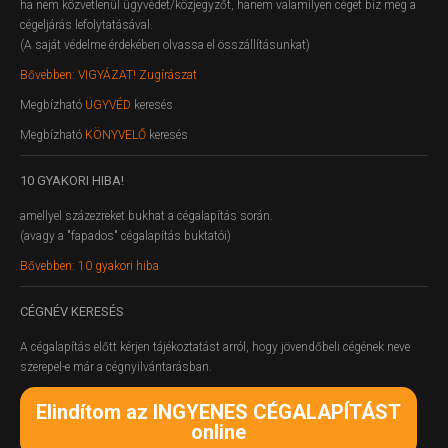
ha nem közvetlenül ügyvédet/közjegyzőt, hanem valamilyen céget bíz meg a
cégeljárás lefolytatásával.
(A saját védelme érdekében olvassa el összállításunkat)
Bővebben: VIGYÁZAT! Zugírászat
Megbízható
ÜGYVÉD
keresés
Megbízható
KÖNYVELŐ
keresés
10
GYAKORI HIBA!
amellyel százezreket bukhat a cégalapítás során.
(avagy a "fapados" cégalapítás buktatói)
Bővebben: 10 gyakori hiba
CÉGNÉV
KERESÉS
A cégalapítás előtt kérjen tájékoztatást arról, hogy jövendőbeli cégének neve
szerepel-e már a cégnyilvántarásban.
Elindítom az INGYENES CÉGALAPÍTÁST
online