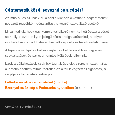
Cégtemetők közé jegyezné be a cégét?
Az mno.hu és az index.hu alábbi cikkeiben olvashat a cégtemetőnek
nevezett (egyébként cégalapítást is végző) szolgáltató esetéről.
Mi azt valljuk, hogy egy komoly vállalkozó nem kötheti össze a cégét
semmilyen szinten ilyen jellegű kétes szolgáltatásokkal, amelyek
indokolatlanul az adóhatóság kiemelt célpontjává teszik vállalkozását.
A fapados szolgáltatókat és cégtemetőket leginkább az ingyenes
szolgáltatások és pár ezer forintos költségek jellemzik.
Ezek a vállalkozások csak így tudnak ügyfelet szerezni, szakmailag
a legtöbb esetben minősíthetetlen az általuk végzett szolgáltatás, a
cégeljárás kimenetele kétséges.
Feltérképezték a cégtemetőket
(mno.hu)
(index.hu)
Ezernyolcszáz cég a Podmaniczky utcában
VIGYÁZAT!
ZUGÍRÁSZAT