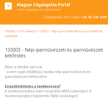
Magyar Cégalapítás Portál
Online Cégalapítás és Cégmódosítás
KFT ALAPÍTÁS
Cégalapítás info vonal:
+36 30 220 1100
BT ALAPÍTÁS
Főoldal
>
ÖVTJ kereső
>
133002 - Népi iparművészeti és iparművészeti
RT ALAPÍTÁS
kékfestés
CÉGMÓDOSÍTÁS
133002 - Népi iparművészeti és iparművészeti
ÁTALAKULÁS
kékfestés
TEÁOR SZÁMOK '08
Ebbe a tételbe tartozik:
- a nem saját előállítású textília népi iparművészeti és
ENGEDÉLYKÖTELES
iparművészeti kékfestése
KAPCSOLAT
Engedélyköteles a tevékenység?
A tevékenységhez külön engedély NEM szükséges! A
IRODÁK
tevékenységhez bejelentés NEM szükséges!