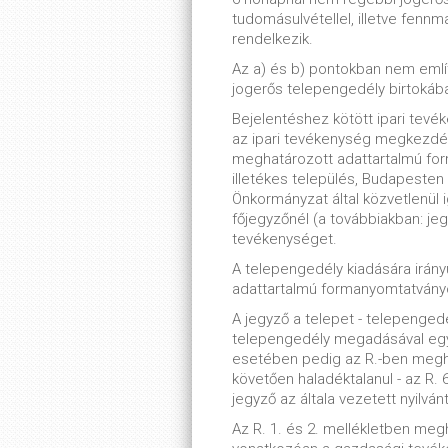
tudomásulvétellel, illetve fenn
rendelkezik.
Az a) és b) pontokban nem emlí
jogerős telepengedély birtokában
Bejelentéshez kötött ipari tevé
az ipari tevékenység megkezdé
meghatározott adattartalmú for
illetékes település, Budapesten 
Önkormányzat által közvetlenül i
főjegyzőnél (a továbbiakban: jegy
tevékenységet.
A telepengedély kiadására irány
adattartalmú formanyomtatványon
A jegyző a telepet - telepenge
telepengedély megadásával egy
esetében pedig az R.-ben meghat
követően haladéktalanul - az R. 6
jegyző az általa vezetett nyilván
Az R. 1. és 2. mellékletben meg