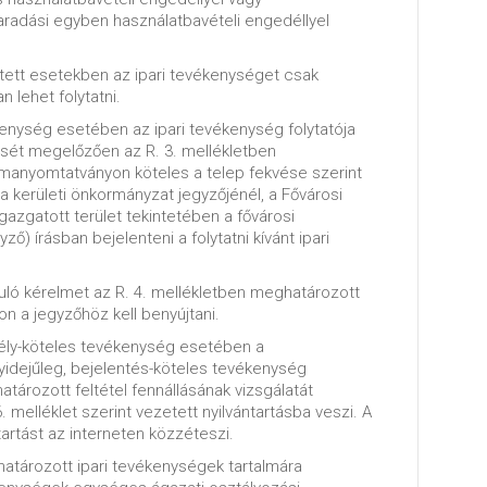
maradási egyben használatbavételi engedéllyel
tett esetekben az ipari tevékenységet csak
 lehet folytatni.
kenység esetében az ipari tevékenység folytatója
sét megelőzően az R. 3. mellékletben
manyomtatványon köteles a telep fekvése szerint
a kerületi önkormányzat jegyzőjénél, a Fővárosi
gazgatott terület tekintetében a fővárosi
ző) írásban bejelenteni a folytatni kívánt ipari
uló kérelmet az R. 4. mellékletben meghatározott
 a jegyzőhöz kell benyújtani.
dély-köteles tevékenység esetében a
idejűleg, bejelentés-köteles tevékenység
ározott feltétel fennállásának vizsgálatát
. melléklet szerint vezetett nyilvántartásba veszi. A
tartást az interneten közzéteszi.
határozott ipari tevékenységek tartalmára