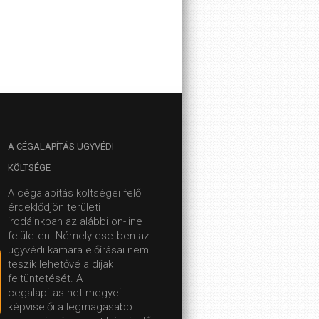
A
CÉGALAPÍTÁS ÜGYVÉDI
KÖLTSÉGE
A cégalapítás költségei felől
érdeklődjön területi
irodáinkban az alábbi on-line
felületen.
Némely esetben az
ügyvédi kamara előírásai nem
teszik lehetővé a díjak
feltüntetését. A
cegalapitas.net megyei
képviselői a legmagasabb