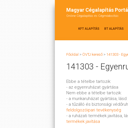
Magyar Cégalapítás Portá
Online Cégalapítás és Cégmódosítás
KFT ALAPÍTÁS
BT ALAPÍTÁS
Főoldal
>
ÖVTJ kereső
>
141303 - Eg
141303 - Egyenr
Ebbe a tételbe tartozik:
- az egyenruházat gyártása
Nem ebbe a tételbe tartozik:
- a munkaruházat gyártása, lásd
- a tűzálló és biztonsági védőru
feldolgozóipari tevékenység
- a ruházati termékek javítása, l
termékek javítása