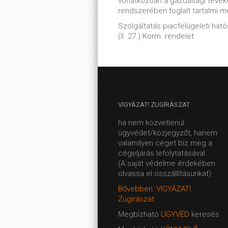
vonatkozóan a gazdasági tevék
rendszerében foglalt tartalmi 
Szolgáltatás piacfelügeleti hatós
(II. 27.) Korm. rendelet
VIGYÁZAT!
ZUGÍRÁSZAT
ha nem közvetlenül
ügyvédet/közjegyzőt, hanem
valamilyen céget bíz meg a
cégeljárás lefolytatásával.
(A saját védelme érdekében
olvassa el összállításunkat)
Bővebben: VIGYÁZAT!
Zugírászat
Megbízható
ÜGYVÉD
keresés