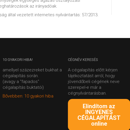
enységek egységes ágazati osztályozási
meghatározások az irányadóak.
ág által vezetett internetes nyilvántartás: 57/2013.
10
GYAKORI HIBA!
CÉGNÉV
KERESÉS
amellyel százezreket bukhat a
A cégalapítás előtt kérjen
cégalapítás során.
tájékoztatást arról, hogy
(avagy a "fapados"
jövendőbeli cégének neve
cégalapítás buktatói)
szerepel-e már a
cégnyilvántarásban.
Bővebben: 10 gyakori hiba
Elindítom az
INGYENES
CÉGALAPÍTÁST
online