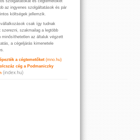
os szolgáltatókat és cégtemetőket
bb az ingyenes szolgáltatások és pár
rintos költségek jellemzik.
vállalkozások csak így tudnak
t szerezni, szakmailag a legtöbb
 minősíthetetlen az általuk végzett
tatás, a cégeljárás kimenetele
es.
képezték a cégtemetőket
(mno.hu)
olcszáz cég a Podmaniczky
(index.hu)
n