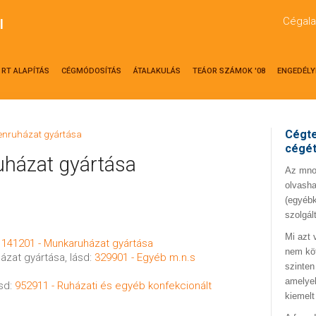
Cégala
l
RT ALAPÍTÁS
CÉGMÓDOSÍTÁS
ÁTALAKULÁS
TEÁOR SZÁMOK '08
ENGEDÉLY
Cégte
yenruházat gyártása
cégé
uházat gyártása
Az mno.
olvasha
(egyébk
szolgál
Mi azt 
:
141201 - Munkaruházat gyártása
nem kö
házat gyártása, lásd:
329901 - Egyéb m.n.s
szinten
amelyek
ásd:
952911 - Ruházati és egyéb konfekcionált
kiemelt