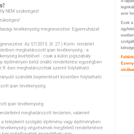
A fapad
ég?
leginká
ély NEM szükséges!
ezer fo
zükséges!
Ezek a 
zdasági tevékenység megnevezése: Egyenruházat
ügyfele
esetben
szolgál
nevezése: Az 57/2013. (II. 27.) Korm. rendelet
kétség
ékletben meghatározott ipari tevékenység - a
kenység kivételével - csak a külön jogszabály
Feltér
gy építményen belül önálló rendeltetési egységben
Ezerny
z R.-ben meghatározottak szerint folytatható.
utcába
ányuló szándék bejelentését követően folytatható
zott ipari tevékenység
ott ipari tevékenység
területként meghatározott területen, valamint
ha a telepként szolgáló építmény vagy építményben
a tevékenység végzésének megfelelő rendeltetésre
 használatbavételi engedéllyel vagy