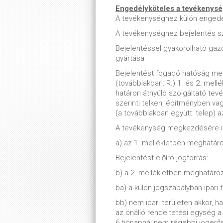
Engedélyköteles a tevékenys
A tevékenységhez külön enged
A tevékenységhez bejelentés s
Bejelentéssel gyakorolható ga
gyártása
Bejelentést fogadó hatóság meg
(továbbiakban: R.) 1. és 2. mell
határon átnyúló szolgáltató tevé
szerinti telken, építményben va
(a továbbiakban együtt: telep) a
A tevékenység megkezdésére ir
a) az 1. mellékletben meghatáro
Bejelentést előíró jogforrás:
b) a 2. mellékletben meghatároz
ba) a külön jogszabályban ipari 
bb) nem ipari területen akkor, 
az önálló rendeltetési egység 
6 hónapnál nem régebbi jogerős