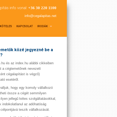
pítás info vonal:
+36 30 220 1100
info@cegalapitas.net
KÖTELES
KAPCSOLAT
IRODÁK
metők közé jegyezné be a
t?
hu és az index.hu alábbi cikkeiben
t a cégtemetőnek nevezett
ént cégalapítást is végző)
tató esetéről.
valljuk, hogy egy komoly vállalkozó
theti össze a cégét semmilyen
 ilyen jellegű kétes szolgáltatásokkal,
 indokolatlanul az adóhatóság
 célpontjává teszik vállalkozását.