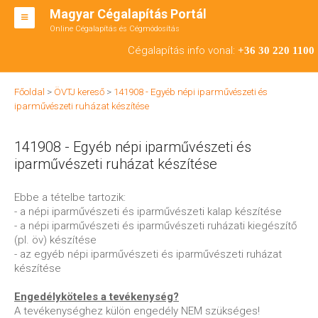
Magyar Cégalapítás Portál
Online Cégalapítás és Cégmódosítás
KFT ALAPÍTÁS
Cégalapítás info vonal:
+36 30 220 1100
BT ALAPÍTÁS
Főoldal
>
ÖVTJ kereső
>
141908 - Egyéb népi iparművészeti és
RT ALAPÍTÁS
iparművészeti ruházat készítése
CÉGMÓDOSÍTÁS
141908 - Egyéb népi iparművészeti és
ÁTALAKULÁS
iparművészeti ruházat készítése
TEÁOR SZÁMOK '08
Ebbe a tételbe tartozik:
- a népi iparművészeti és iparművészeti kalap készítése
ENGEDÉLYKÖTELES
- a népi iparművészeti és iparművészeti ruházati kiegészítő
(pl. öv) készítése
KAPCSOLAT
- az egyéb népi iparművészeti és iparművészeti ruházat
készítése
IRODÁK
Engedélyköteles a tevékenység?
A tevékenységhez külön engedély NEM szükséges!