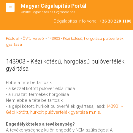
Magyar Cégalapítás Portál
Online Cégalapítás és Cégmódosítás
KFT ALAPÍTÁS
Cégalapítás info vonal:
+36 30 220 1100
BT ALAPÍTÁS
Főoldal
>
ÖVTJ kereső
>
143903 - Kézi kötésű, horgolású pulóverfélék
RT ALAPÍTÁS
gyártása
CÉGMÓDOSÍTÁS
143903 - Kézi kötésű, horgolású pulóverfélék
ÁTALAKULÁS
gyártása
TEÁOR SZÁMOK '08
Ebbe a tételbe tartozik:
- a kézzel kötött pulóver előállítása
ENGEDÉLYKÖTELES
- a ruházati termékek horgolása
Nem ebbe a tételbe tartozik:
KAPCSOLAT
- a gépi kötött, hurkolt pulóverfélék gyártása, lásd:
143901 -
Gépi kötött, hurkolt pulóverfélék gyártása m.n.s.
IRODÁK
Engedélyköteles a tevékenység?
A tevékenységhez külön engedély NEM szükséges! A