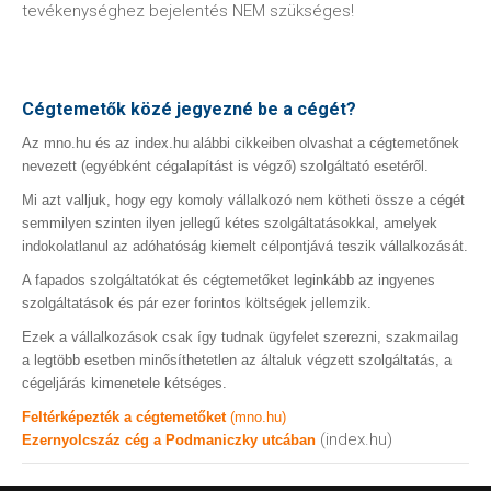
tevékenységhez bejelentés NEM szükséges!
Cégtemetők közé jegyezné be a cégét?
Az mno.hu és az index.hu alábbi cikkeiben olvashat a cégtemetőnek
nevezett (egyébként cégalapítást is végző) szolgáltató esetéről.
Mi azt valljuk, hogy egy komoly vállalkozó nem kötheti össze a cégét
semmilyen szinten ilyen jellegű kétes szolgáltatásokkal, amelyek
indokolatlanul az adóhatóság kiemelt célpontjává teszik vállalkozását.
A fapados szolgáltatókat és cégtemetőket leginkább az ingyenes
szolgáltatások és pár ezer forintos költségek jellemzik.
Ezek a vállalkozások csak így tudnak ügyfelet szerezni, szakmailag
a legtöbb esetben minősíthetetlen az általuk végzett szolgáltatás, a
cégeljárás kimenetele kétséges.
Feltérképezték a cégtemetőket
(mno.hu)
(index.hu)
Ezernyolcszáz cég a Podmaniczky utcában