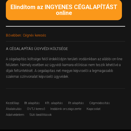
Elindítom az INGYENES CÉGALAPÍTÁST
online
Bővebben: Cégnév keresés
A
CÉGALAPÍTÁS ÜGYVÉDI KÖLTSÉGE
A cégalapítás költségei felől érdeklődjön területi irodáinkban az alábbi on-line
felületen.
Némely esetben az ügyvédi kamara előírásai nem teszik lehetővé a
díjak feltüntetését. A cegalapitas.net megyei képviselői a legmagasabb
szakmai színvonalat képviselő ügyvédek.
Kezdőlap
Bt alapítás
Kft. alapítás
Rt alapítás
Cégmódosítás
Átalakulás
ÖVTJ kereső
Irodáink országszerte
Kapcsolat
Adatvédelem
Süti beállítások