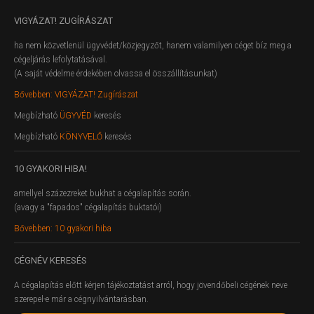
VIGYÁZAT!
ZUGÍRÁSZAT
ha nem közvetlenül ügyvédet/közjegyzőt, hanem valamilyen céget bíz meg a
cégeljárás lefolytatásával.
(A saját védelme érdekében olvassa el összállításunkat)
Bővebben: VIGYÁZAT! Zugírászat
Megbízható
ÜGYVÉD
keresés
Megbízható
KÖNYVELŐ
keresés
10
GYAKORI HIBA!
amellyel százezreket bukhat a cégalapítás során.
(avagy a "fapados" cégalapítás buktatói)
Bővebben: 10 gyakori hiba
CÉGNÉV
KERESÉS
A cégalapítás előtt kérjen tájékoztatást arról, hogy jövendőbeli cégének neve
szerepel-e már a cégnyilvántarásban.