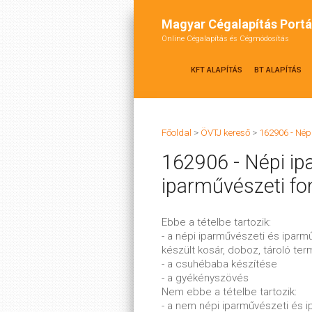
Magyar Cégalapítás Portá
Online Cégalapítás és Cégmódosítás
KFT ALAPÍTÁS
BT ALAPÍTÁS
Főoldal
>
ÖVTJ kereső
>
162906 - Nép
162906 - Népi ip
iparművészeti fo
Ebbe a tételbe tartozik:
- a népi iparművészeti és iparm
készült kosár, doboz, tároló ter
- a csuhébaba készítése
- a gyékényszövés
Nem ebbe a tételbe tartozik:
- a nem népi iparművészeti és i