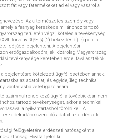
ott fát vagy fatermékeket ad el vagy vásárol a
egnevezése: Az a természetes személy vagy
y amely a faanyag kereskedelmi lánchoz tartozó
yarország területén végzi, köteles a tevékenység
XVII. törvény 90/E. § (2) bekezdés b)-e) pontja
vétel céljából bejelenteni. A bejelentési
zon erdőgazdálkodóra, aki kizárólag Magyarország
dási tevékenysége keretében erdei faválasztékok
zi
, a bejelentésre kötelezett ügyfél esetében annak,
ntartásba az adatokat, és egyidejűleg technikai
yilvántartásba vétel igazolására.
ító számmal rendelkező ügyfél a továbbiakban nem
ánchoz tartozó tevékenységet, akkor a technikai
násával a nyilvántartásból törölni kell. A
kereskedelmi lánc szereplő adatait az erdészeti
i.
tósági felügyeletére erdészeti hatóságként a
biztonsági Hivatalt jelöli ki.