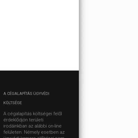
A
CÉGALAPÍTÁS ÜGYVÉDI
KÖLTSÉGE
A cégalapítás költségei felől
érdeklődjön területi
irodáinkban az alábbi on-line
felületen.
Némely esetben az