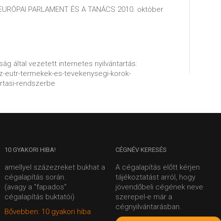
AZ EURÓPAI PARLAMENT ÉS A TANÁCS 2010. október
ág által vezetett internetes nyilvántartás:
/az-eutr-termekek-es-tevekenysegi-korok-
artasi-rendszerbe
10
GYAKORI HIBA!
CÉGNÉV
KERESÉS
amellyel százezreket bukhat a
A cégalapítás előtt kérjen
cégalapítás során.
tájékoztatást arról, hogy
(avagy a "fapados"
jövendőbeli cégének neve
cégalapítás buktatói)
szerepel-e már a
cégnyilvántarásban.
Bővebben: 10 gyakori hiba