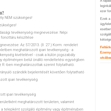
A fapad
leginká
ezer fo
ég?
ély NEM szükséges!
Ezek a 
ügyfele
zükséges!
esetben
zdasági tevékenység megnevezése: Népi
szolgál
 fonottáru készítése
kétség
nevezése: Az 57/2013. (II. 27.) Korm. rendelet
Feltér
ékletben meghatározott ipari tevékenység - a
Ezerny
kenység kivételével - csak a külön jogszabály
utcába
gy építményen belül önálló rendeltetési egységben
z R.-ben meghatározottak szerint folytatható.
ányuló szándék bejelentését követően folytatható
zott ipari tevékenység
ott ipari tevékenység
területként meghatározott területen, valamint
ha a telepként szolgáló építmény vagy építményben