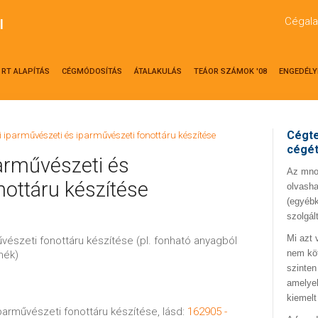
Cégala
l
RT ALAPÍTÁS
CÉGMÓDOSÍTÁS
ÁTALAKULÁS
TEÁOR SZÁMOK '08
ENGEDÉLY
Cégte
i iparművészeti és iparművészeti fonottáru készítése
cégé
arművészeti és
Az mno.
nottáru készítése
olvasha
(egyébk
szolgál
Mi azt 
űvészeti fonottáru készítése (pl. fonható anyagból
nem kö
mék)
szinten
amelyek
kiemelt
parművészeti fonottáru készítése, lásd:
162905 -