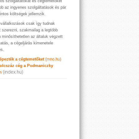
os szolgáltatókat és cégtemetőket
bb az ingyenes szolgáltatások és pár
rintos költségek jellemzik.
vállalkozások csak így tudnak
t szerezni, szakmailag a legtöbb
 minősíthetetlen az általuk végzett
tatás, a cégeljárás kimenetele
es.
képezték a cégtemetőket
(mno.hu)
olcszáz cég a Podmaniczky
(index.hu)
n