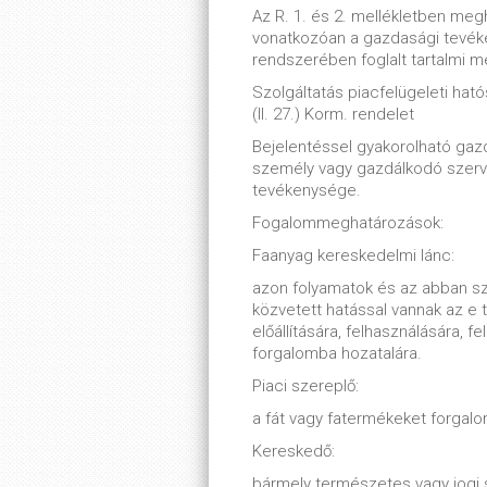
Az R. 1. és 2. mellékletben meg
vonatkozóan a gazdasági tevék
rendszerében foglalt tartalmi 
Szolgáltatás piacfelügeleti hatós
(II. 27.) Korm. rendelet
Bejelentéssel gyakorolható g
személy vagy gazdálkodó szerv
tevékenysége.
Fogalommeghatározások:
Faanyag kereskedelmi lánc:
azon folyamatok és az abban s
közvetett hatással vannak az e 
előállítására, felhasználására, 
forgalomba hozatalára.
Piaci szereplő:
a fát vagy fatermékeket forgal
Kereskedő:
bármely természetes vagy jogi 