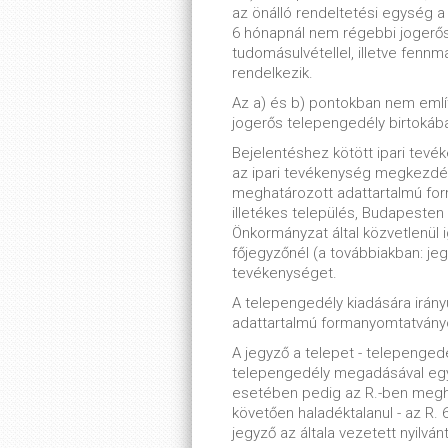
az önálló rendeltetési egység 
6 hónapnál nem régebbi jogerős
tudomásulvétellel, illetve fenn
rendelkezik.
Az a) és b) pontokban nem emlí
jogerős telepengedély birtokában
Bejelentéshez kötött ipari tevé
az ipari tevékenység megkezdé
meghatározott adattartalmú for
illetékes település, Budapesten 
Önkormányzat által közvetlenül i
főjegyzőnél (a továbbiakban: jegy
tevékenységet.
A telepengedély kiadására irány
adattartalmú formanyomtatványon
A jegyző a telepet - telepenge
telepengedély megadásával egy
esetében pedig az R.-ben meghat
követően haladéktalanul - az R. 6
jegyző az általa vezetett nyilván