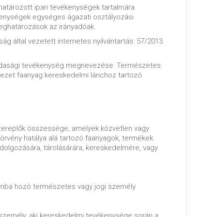
határozott ipari tevékenységek tartalmára
enységek egységes ágazati osztályozási
meghatározások az irányadóak.
ág által vezetett internetes nyilvántartás: 57/2013.
azdasági tevékenység megnevezése: Természetes
ezet faanyag kereskedelmi lánchoz tartozó
zereplők összessége, amelyek közvetlen vagy
törvény hatálya alá tartozó faanyagok, termékek
feldolgozására, tárolásárára, kereskedelmére, vagy
omba hozó természetes vagy jogi személy.
személy, aki kereskedelmi tevékenysége során a