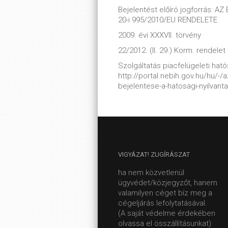
Bejelentést előíró jogforrás: 
20-i 995/2010/EU RENDELETE
2009. évi XXXVII. törvény
22/2012. (II. 29.) Korm. rendelet
Szolgáltatás piacfelügeleti hatós
http://portal.nebih.gov.hu/hu/-
bejelentese-a-hatosagi-nyilvant
VIGYÁZAT!
ZUGÍRÁSZAT
ha nem közvetlenül
ügyvédet/közjegyzőt, hanem
valamilyen céget bíz meg a
cégeljárás lefolytatásával.
(A saját védelme érdekében
olvassa el összállításunkat)