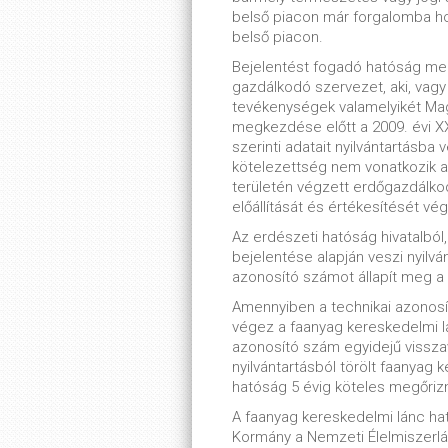
belső piacon már forgalomba hoz
belső piacon.
Bejelentést fogadó hatóság m
gazdálkodó szervezet, aki, vag
tevékenységek valamelyikét Mag
megkezdése előtt a 2009. évi XX
szerinti adatait nyilvántartásba 
kötelezettség nem vonatkozik a
területén végzett erdőgazdálko
előállítását és értékesítését vég
Az erdészeti hatóság hivatalból
bejelentése alapján veszi nyilvá
azonosító számot állapít meg a n
Amennyiben a technikai azonos
végez a faanyag kereskedelmi l
azonosító szám egyidejű visszavo
nyilvántartásból törölt faanyag 
hatóság 5 évig köteles megőrizn
A faanyag kereskedelmi lánc ha
Kormány a Nemzeti Élelmiszerlánc-