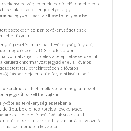
a tevékenység végzésének megfelelő rendeltetésre
 használatbavételi engedéllyel vagy
maradási egyben használatbavételi engedéllyel
tett esetekben az ipari tevékenységet csak
 lehet folytatni.
kenység esetében az ipari tevékenység folytatója
sét megelőzően az R. 3. mellékletben
manyomtatványon köteles a telep fekvése szerint
a kerületi önkormányzat jegyzőjénél, a Fővárosi
gazgatott terület tekintetében a fővárosi
ző) írásban bejelenteni a folytatni kívánt ipari
uló kérelmet az R. 4. mellékletben meghatározott
 a jegyzőhöz kell benyújtani.
dély-köteles tevékenység esetében a
idejűleg, bejelentés-köteles tevékenység
ározott feltétel fennállásának vizsgálatát
. melléklet szerint vezetett nyilvántartásba veszi. A
tartást az interneten közzéteszi.