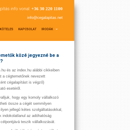
pítás info vonal:
+36 30 220 1100
info@cegalapitas.net
KÖTELES
KAPCSOLAT
IRODÁK
metők közé jegyezné be a
t?
hu és az index.hu alábbi cikkeiben
t a cégtemetőnek nevezett
ént cégalapítást is végző)
tató esetéről.
valljuk, hogy egy komoly vállalkozó
theti össze a cégét semmilyen
 ilyen jellegű kétes szolgáltatásokkal,
 indokolatlanul az adóhatóság
 célpontjává teszik vállalkozását.