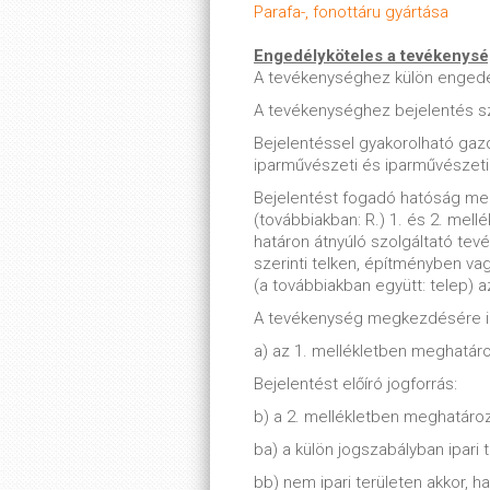
Parafa-, fonottáru gyártása
Engedélyköteles a tevékenys
A tevékenységhez külön enged
A tevékenységhez bejelentés s
Bejelentéssel gyakorolható ga
iparművészeti és iparművészeti
Bejelentést fogadó hatóság meg
(továbbiakban: R.) 1. és 2. mell
határon átnyúló szolgáltató tevé
szerinti telken, építményben va
(a továbbiakban együtt: telep) a
A tevékenység megkezdésére ir
a) az 1. mellékletben meghatáro
Bejelentést előíró jogforrás:
b) a 2. mellékletben meghatároz
ba) a külön jogszabályban ipari 
bb) nem ipari területen akkor, 