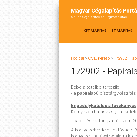
Magyar Cégalapítás Portá
Online Cégalapítás és Cégmódosítás
KFT ALAPÍTÁS
BT ALAPÍTÁS
Főoldal
>
ÖVTJ kereső
>
172902 - Pap
172902 - Papíral
Ebbe a tételbe tartozik:
- a papíralapú dísztárgykészítés
Engedélyköteles a tevékenys
Környezeti hatásvizsgálat köte
- papír- és kartongyártó üzem 2
A környezetvédelmi hatóság elő
környezeti hatásvizsgálatra köt