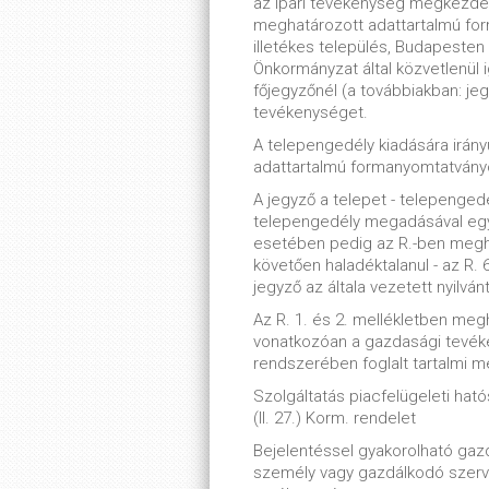
az ipari tevékenység megkezdé
meghatározott adattartalmú for
illetékes település, Budapesten 
Önkormányzat által közvetlenül i
főjegyzőnél (a továbbiakban: jegy
tevékenységet.
A telepengedély kiadására irány
adattartalmú formanyomtatványon
A jegyző a telepet - telepenge
telepengedély megadásával egy
esetében pedig az R.-ben meghat
követően haladéktalanul - az R. 6
jegyző az általa vezetett nyilván
Az R. 1. és 2. mellékletben meg
vonatkozóan a gazdasági tevék
rendszerében foglalt tartalmi 
Szolgáltatás piacfelügeleti hatós
(II. 27.) Korm. rendelet
Bejelentéssel gyakorolható g
személy vagy gazdálkodó szerv