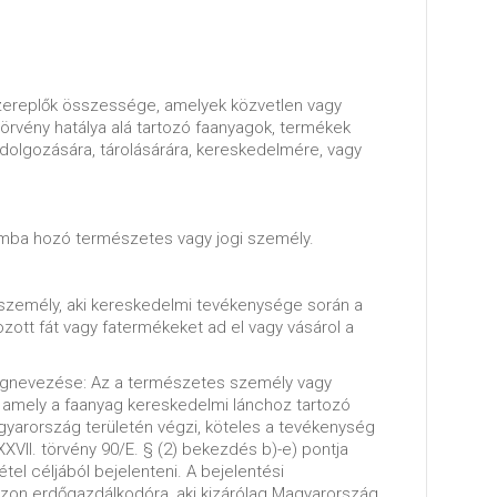
zereplők összessége, amelyek közvetlen vagy
törvény hatálya alá tartozó faanyagok, termékek
feldolgozására, tárolásárára, kereskedelmére, vagy
omba hozó természetes vagy jogi személy.
személy, aki kereskedelmi tevékenysége során a
ott fát vagy fatermékeket ad el vagy vásárol a
egnevezése: Az a természetes személy vagy
y amely a faanyag kereskedelmi lánchoz tartozó
yarország területén végzi, köteles a tevékenység
XVII. törvény 90/E. § (2) bekezdés b)-e) pontja
vétel céljából bejelenteni. A bejelentési
zon erdőgazdálkodóra, aki kizárólag Magyarország