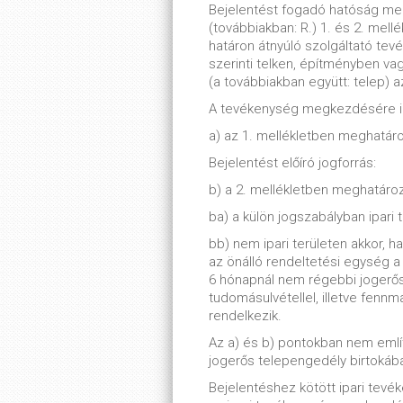
Bejelentést fogadó hatóság meg
(továbbiakban: R.) 1. és 2. mell
határon átnyúló szolgáltató tevé
szerinti telken, építményben va
(a továbbiakban együtt: telep) a
A tevékenység megkezdésére ir
a) az 1. mellékletben meghatáro
Bejelentést előíró jogforrás:
b) a 2. mellékletben meghatároz
ba) a külön jogszabályban ipari 
bb) nem ipari területen akkor, 
az önálló rendeltetési egység 
6 hónapnál nem régebbi jogerős
tudomásulvétellel, illetve fenn
rendelkezik.
Az a) és b) pontokban nem emlí
jogerős telepengedély birtokában
Bejelentéshez kötött ipari tevé