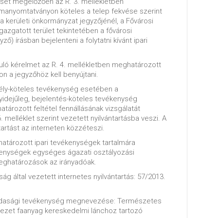
sét megelőzően az R. 3. mellékletben
manyomtatványon köteles a telep fekvése szerint
a kerületi önkormányzat jegyzőjénél, a Fővárosi
gazgatott terület tekintetében a fővárosi
ző) írásban bejelenteni a folytatni kívánt ipari
uló kérelmet az R. 4. mellékletben meghatározott
 a jegyzőhöz kell benyújtani.
dély-köteles tevékenység esetében a
idejűleg, bejelentés-köteles tevékenység
ározott feltétel fennállásának vizsgálatát
. melléklet szerint vezetett nyilvántartásba veszi. A
tartást az interneten közzéteszi.
határozott ipari tevékenységek tartalmára
enységek egységes ágazati osztályozási
meghatározások az irányadóak.
ág által vezetett internetes nyilvántartás: 57/2013.
azdasági tevékenység megnevezése: Természetes
ezet faanyag kereskedelmi lánchoz tartozó