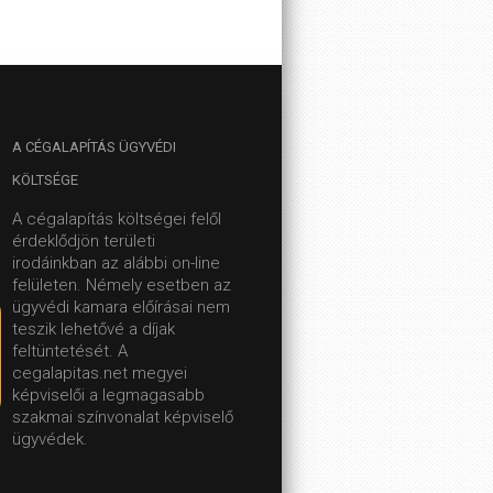
A
CÉGALAPÍTÁS ÜGYVÉDI
KÖLTSÉGE
A cégalapítás költségei felől
érdeklődjön területi
irodáinkban az alábbi on-line
felületen.
Némely esetben az
ügyvédi kamara előírásai nem
teszik lehetővé a díjak
feltüntetését. A
cegalapitas.net megyei
képviselői a legmagasabb
szakmai színvonalat képviselő
ügyvédek.