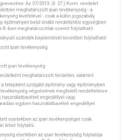
nevezése: Az 57/2013. (II. 27.) Korm. rendelet
ékletben meghatározott ipari tevékenység - a
kenység kivételével - csak a külön jogszabály
gy építményen belül önálló rendeltetési egységben
z R.-ben meghatározottak szerint folytatható.
ányuló szándék bejelentését követően folytatható
zott ipari tevékenység
ott ipari tevékenység
területként meghatározott területen, valamint
ha a telepként szolgáló építmény vagy építményben
a tevékenység végzésének megfelelő rendeltetésre
 használatbavételi engedéllyel vagy
maradási egyben használatbavételi engedéllyel
tett esetekben az ipari tevékenységet csak
 lehet folytatni.
kenység esetében az ipari tevékenység folytatója