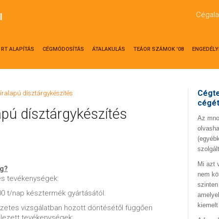
Cégala
l
RT ALAPÍTÁS
CÉGMÓDOSÍTÁS
ÁTALAKULÁS
TEÁOR SZÁMOK '08
ENGEDÉLY
Cégte
íralapú dísztárgykészítés
cégé
apú dísztárgykészítés
Az mno.
olvasha
(egyébk
szolgál
Mi azt 
ég?
nem kö
les tevékenységek:
szinten
00 t/nap késztermék gyártásától.
amelyek
kiemelt
zetes vizsgálatban hozott döntésétől függően
elezett tevékenységek: