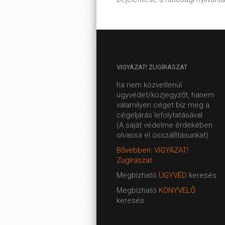
VIGYÁZAT!
ZUGÍRÁSZAT
ha nem közvetlenül
ügyvédet/közjegyzőt, hanem
valamilyen céget bíz meg a
cégeljárás lefolytatásával.
(A saját védelme érdekében
olvassa el összállításunkat)
Bővebben: VIGYÁZAT!
Zugírászat
Megbízható
ÜGYVÉD
keresés
Megbízható
KÖNYVELŐ
keresés