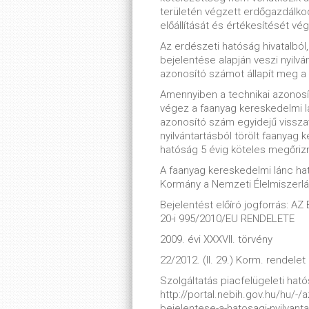
területén végzett erdőgazdálko
előállítását és értékesítését vég
Az erdészeti hatóság hivatalból
bejelentése alapján veszi nyilvá
azonosító számot állapít meg a n
Amennyiben a technikai azonos
végez a faanyag kereskedelmi l
azonosító szám egyidejű visszavo
nyilvántartásból törölt faanyag 
hatóság 5 évig köteles megőrizn
A faanyag kereskedelmi lánc ha
Kormány a Nemzeti Élelmiszerlánc-
Bejelentést előíró jogforrás: 
20-i 995/2010/EU RENDELETE
2009. évi XXXVII. törvény
22/2012. (II. 29.) Korm. rendelet
Szolgáltatás piacfelügeleti hatós
http://portal.nebih.gov.hu/hu/-
bejelentese-a-hatosagi-nyilvant