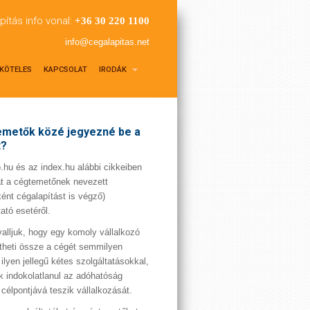
pítás info vonal:
+36 30 220 1100
info@cegalapitas.net
KÖTELES
KAPCSOLAT
IRODÁK
metők közé jegyezné be a
t?
hu és az index.hu alábbi cikkeiben
t a cégtemetőnek nevezett
ént cégalapítást is végző)
tató esetéről.
valljuk, hogy egy komoly vállalkozó
theti össze a cégét semmilyen
 ilyen jellegű kétes szolgáltatásokkal,
 indokolatlanul az adóhatóság
 célpontjává teszik vállalkozását.