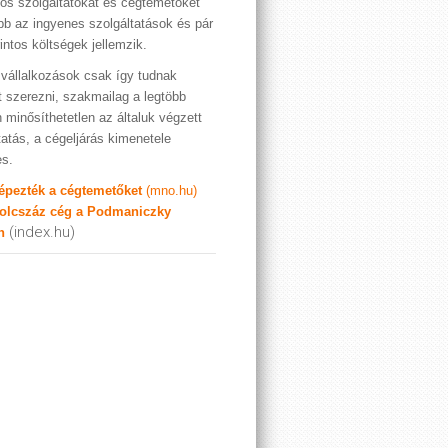
os szolgáltatókat és cégtemetőket
bb az ingyenes szolgáltatások és pár
rintos költségek jellemzik.
vállalkozások csak így tudnak
t szerezni, szakmailag a legtöbb
 minősíthetetlen az általuk végzett
tatás, a cégeljárás kimenetele
es.
képezték a cégtemetőket
(mno.hu)
olcszáz cég a Podmaniczky
(index.hu)
n