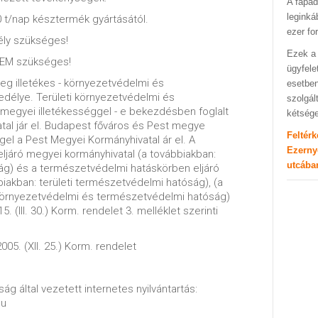
A fapad
leginká
0 t/nap késztermék gyártásától.
ezer fo
ly szükséges!
Ezek a 
NEM szükséges!
ügyfele
leg illetékes - környezetvédelmi és
esetben
délye. Területi környezetvédelmi és
szolgál
egyei illetékességgel - e bekezdésben foglalt
kétség
atal jár el. Budapest főváros és Pest megye
Feltér
ggel a Pest Megyei Kormányhivatal ár el. A
Ezerny
ljáró megyei kormányhivatal (a továbbiakban:
utcába
ság) és a természetvédelmi hatáskörben eljáró
iakban: területi természetvédelmi hatóság), (a
i környezetvédelmi és természetvédelmi hatóság)
. (III. 30.) Korm. rendelet 3. melléklet szerinti
005. (XII. 25.) Korm. rendelet
ág által vezetett internetes nyilvántartás:
hu