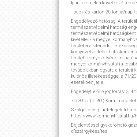
Ipari üzemek a következő termé
- papír és karton 20 tonna/nap t
Engedélyező hatóság: A területi
természetvédelmi hatóság enge
természetvédelmi hatóságként m
kivétellel - a megyei kormányhiv
területére kiterjedő illetékessé
környezetvédelmi hatáskörben e
területi környezetvédelmi ható
megyei kormányhivatal (a tovább
továbbiakban együtt: a terület
különös illetékességgel a 71/2015
esetekben jár el.
Engedélyt előíró jogforrás: 314/2
71/2015. (III. 30.) Korm. rendelet
Szolgáltatás piacfelügeleti hatós
https://www.kormanyhivatal.hu/
Bejelentéssel gyakorolható ga
dísztárgykészítés