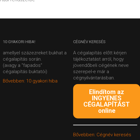
10
GYAKORI HIBA!
CÉGNÉV
KERESÉS
amellyel százezreket bukhat a
A cégalapítás előtt kérjen
cégalapítás során.
tájékoztatást arról, hogy
(avagy a "fapados"
jövendőbeli cégének neve
cégalapítás buktatói)
szerepel-e már a
cégnyilvántarásban.
Bővebben: 10 gyakori hiba
Elindítom az
INGYENES
CÉGALAPÍTÁST
online
Bővebben: Cégnév keresés