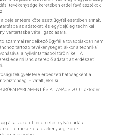
dási tevékenysége keretében erdei faválasztékok
zi
, a bejelentésre kötelezett ügyfél esetében annak,
ntartásba az adatokat, és egyidejűleg technikai
yilvántartásba vétel igazolására.
ító számmal rendelkező ügyfél a továbbiakban nem
ánchoz tartozó tevékenységet, akkor a technikai
násával a nyilvántartásból törölni kell. A
kereskedelmi lánc szereplő adatait az erdészeti
i.
tósági felügyeletére erdészeti hatóságként a
biztonsági Hivatalt jelöli ki.
AZ EURÓPAI PARLAMENT ÉS A TANÁCS 2010. október
ág által vezetett internetes nyilvántartás:
/az-eutr-termekek-es-tevekenysegi-korok-
artasi-rendszerbe