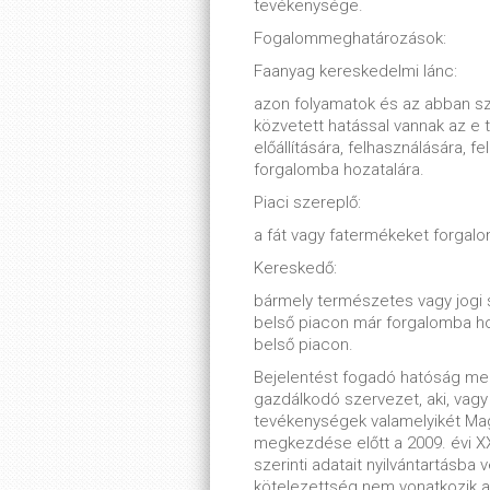
tevékenysége.
Fogalommeghatározások:
Faanyag kereskedelmi lánc:
azon folyamatok és az abban s
közvetett hatással vannak az e 
előállítására, felhasználására, 
forgalomba hozatalára.
Piaci szereplő:
a fát vagy fatermékeket forgal
Kereskedő:
bármely természetes vagy jogi 
belső piacon már forgalomba hoz
belső piacon.
Bejelentést fogadó hatóság m
gazdálkodó szervezet, aki, vag
tevékenységek valamelyikét Mag
megkezdése előtt a 2009. évi XX
szerinti adatait nyilvántartásba 
kötelezettség nem vonatkozik a