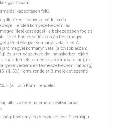
kek gyártására:
ermelési kapacitáson felül.
leg illetékes - környezetvédelmi és
délye. Területi környezetvédelmi és
egyei illetékességgel - e bekezdésben foglalt
atal jár el. Budapest főváros és Pest megye
ggel a Pest Megyei Kormányhivatal ár el. A
ljáró megyei kormányhivatal (a továbbiakban:
ság) és a természetvédelmi hatáskörben eljáró
iakban: területi természetvédelmi hatóság), (a
i környezetvédelmi és természetvédelmi hatóság)
. (III. 30.) Korm. rendelet 3. melléklet szerinti
005. (XII. 25.) Korm. rendelet
ág által vezetett internetes nyilvántartás:
hu
zdasági tevékenység megnevezése: Papíralapú