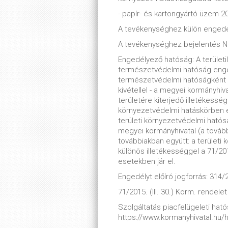
- papír- és kartongyártó üzem 2
A tevékenységhez külön engedé
A tevékenységhez bejelentés 
Engedélyező hatóság: A területi
természetvédelmi hatóság enge
természetvédelmi hatóságként m
kivétellel - a megyei kormányhiv
területére kiterjedő illetékessé
környezetvédelmi hatáskörben e
területi környezetvédelmi ható
megyei kormányhivatal (a tovább
továbbiakban együtt: a terület
különös illetékességgel a 71/2015
esetekben jár el.
Engedélyt előíró jogforrás: 314/2
71/2015. (III. 30.) Korm. rendelet
Szolgáltatás piacfelügeleti hatós
https://www.kormanyhivatal.hu/