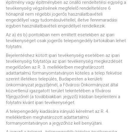
építmény vagy építményben az önálló rendeltetési egység a
tevékenység végzésének megfelelő rendeltetésre 6
hónapnál nem régebbi jogerős használatbavételi
engedéllyel vagy tudomásulvétellel, illetve fennmaradási
egyben használatbavételi engedéllyel rendelkezik.
Az a) és b) pontokban nem említett esetekben az ipari
tevékenységet csak jogerős telepengedély birtokában lehet
folytatni.
Bejelentéshez kötött ipari tevékenység esetében az ipari
tevékenység folytatója az ipari tevékenység megkezdését
megelőzően az R. 3. mellékletben meghatározott
adattartalmú formanyomtatványon köteles a telep fekvése
szerint illetékes település, Budapesten a kerületi
önkormányzat jegyzőjénél, a Fővárosi Önkormányzat által
közvetlenül igazgatott terület tekintetében a fővárosi
főjegyzőnél (a továbbiakban: jegyző) írásban bejelenteni a
folytatni kívánt ipari tevékenységet.
A telepengedély kiadására irányuló kérelmet az R. 4.
mellékletben meghatározott adattartalmú
formanyomtatványon a jegyzőhöz kell benyújtani.