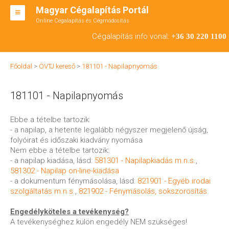
Magyar Cégalapítás Portál
Online Cégalapítás és Cégmódosítás
KFT ALAPÍTÁS
Cégalapítás info vonal:
+36 30 220 1100
BT ALAPÍTÁS
Főoldal
>
ÖVTJ kereső
>
181101 - Napilapnyomás
RT ALAPÍTÁS
181101 - Napilapnyomás
CÉGMÓDOSÍTÁS
ÁTALAKULÁS
Ebbe a tételbe tartozik:
- a napilap, a hetente legalább négyszer megjelenő újság,
TEÁOR SZÁMOK '08
folyóirat és időszaki kiadvány nyomása
Nem ebbe a tételbe tartozik:
ENGEDÉLYKÖTELES
- a napilap kiadása, lásd:
581301 - Napilapkiadás m.n.s.
,
581302 - Napilap on-line-kiadása
KAPCSOLAT
- a dokumentum fénymásolása, lásd:
821901 - Egyéb irodai
szolgáltatás m.n.s.
,
821902 - Fénymásolás, sokszorosítás
IRODÁK
Engedélyköteles a tevékenység?
A tevékenységhez külön engedély NEM szükséges!