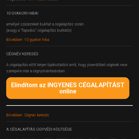
10
GYAKORI HIBA!
amellyel százezreket bukhat a cégalapítás során.
(avagy a "fapados" cégalapítás buktatói)
Bővebben: 10 gyakori hiba
CÉGNÉV
KERESÉS
A cégalapítás előtt kérjen tájékoztatást arról, hogy jövendőbeli cégének neve
szerepel-e már a cégnyilvántarásban.
Elindítom az INGYENES CÉGALAPÍTÁST
online
Bővebben: Cégnév keresés
A
CÉGALAPÍTÁS ÜGYVÉDI KÖLTSÉGE