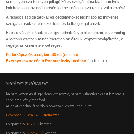
semmilyen szinten ilyen jellegű kétes szolgáltatásokkal, amelyek
indokolatlanul az adóhatóság kiemelt célpontjává teszik vállalkozását.
A fapados szolgáltatókat és cégtemetőket leginkább az ingyenes
szolgáltatások és pár ezer forintos költségek jellemzik.
Ezek a vállalkozások csak így tudnak ügyfelet szerezni, szakmailag
a legtöbb esetben minősíthetetlen az általuk végzett szolgáltatás, a
cégeljárás kimenetele kétséges.
Feltérképezték a cégtemetőket
(mno.hu)
(index.hu)
Ezernyolcszáz cég a Podmaniczky utcában
VIGYÁZAT!
ZUGÍRÁSZAT
ha nem közvetlenül ügyvédet/közjegyzőt, hanem valamilyen céget bíz meg a
cégeljárás lefolytatásával.
(A saját védelme érdekében olvassa el összállításunkat)
Bővebben: VIGYÁZAT! Zugírászat
Megbízható
ÜGYVÉD
keresés
Megbízható
KÖNYVELŐ
keresés