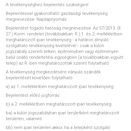
A tevékenységhez bejelentés szükséges!
Bejelentéssel gyakorolható gazdasági tevékenység
megnevezése: Napilapnyomás
Bejelentést fogadó hatóság megnevezése: Az 57/2013. (II.
27.) Korm. rendelet (továbbiakban: R.) 1. és 2. mellékletben
meghatározott ipari tevékenység - a határon átnyúló
szolgáltató tevékenység kivételével - csak a külön
jogszabály szerinti telken, építményben vagy építményen
belül önálló rendeltetési egységben (a továbbiakban együtt:
telep) az R.-ben meghatározottak szerint folytatható.
A tevékenység megkezdésére irányuló szándék
bejelentését követően folytatható
a) az 1. mellékletben meghatározott ipari tevékenység
Bejelentést előíró jogforrás:
b) a 2. mellékletben meghatározott ipari tevékenység
ba) a külön jogszabályban ipari területként meghatározott
területen, valamint
bb) nem ipari területen akkor, ha a telepként szolgáló