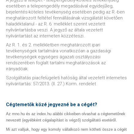
A jegyző a telepet - telepengedély-köteles tevékenység
esetében a telepengedély megadásával egyidejűleg,
bejelentés-köteles tevékenység esetében pedig az R.-ben
meghatározott feltétel fennállásának vizsgálatát követően
haladéktalanul - az R. 6. melléklet szerint vezetett
nyilvántartásba veszi. A jegyző az általa vezetett
nyilvántartást az interneten közzéteszi.
Az R. 1. és 2. mellékletben meghatározott ipari
tevékenységek tartalmára vonatkozóan a gazdasági
tevékenységek egységes ágazati osztályozási
rendszerében foglalt tartalmi meghatározások az
irányadóak.
Szolgáltatás piacfelügeleti hatóság által vezetett internetes
nyilvántartás: 57/2013. (II. 27.) Korm. rendelet
Cégtemetők közé jegyezné be a cégét?
Az mno.hu és az index.hu alábbi cikkeiben olvashat a cégtemetőnek
nevezett (egyébként cégalapítást is végző) szolgáltató esetéről.
Mi azt valljuk, hogy egy komoly vállalkozó nem kötheti össze a cégét