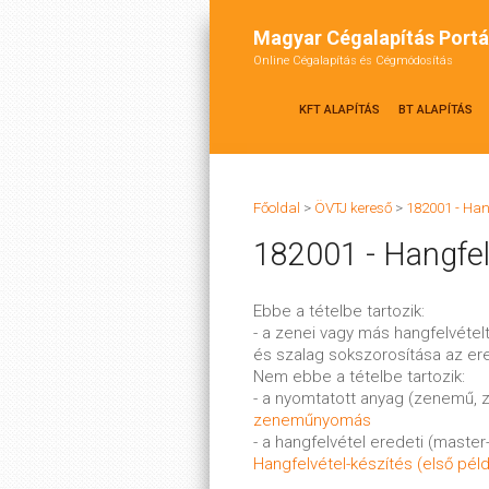
Magyar Cégalapítás Portá
Online Cégalapítás és Cégmódosítás
KFT ALAPÍTÁS
BT ALAPÍTÁS
Főoldal
>
ÖVTJ kereső
>
182001 - Han
182001 - Hangfel
Ebbe a tételbe tartozik:
- a zenei vagy más hangfelvéte
és szalag sokszorosítása az ere
Nem ebbe a tételbe tartozik:
- a nyomtatott anyag (zenemű, z
zeneműnyomás
- a hangfelvétel eredeti (master-
Hangfelvétel-készítés (első péld