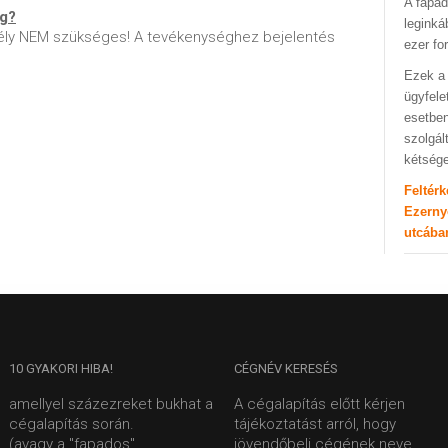
A fapad
ég?
leginká
ly NEM szükséges! A tevékenységhez bejelentés
ezer fo
Ezek a 
ügyfele
esetben
szolgál
kétség
Feltér
Ezerny
utcába
10
GYAKORI HIBA!
CÉGNÉV
KERESÉS
amellyel százezreket bukhat a
A cégalapítás előtt kérjen
cégalapítás során.
tájékoztatást arról, hogy
(avagy a "fapados"
jövendőbeli cégének neve