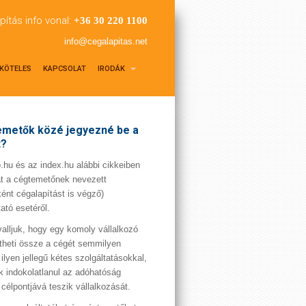
pítás info vonal:
+36 30 220 1100
info@cegalapitas.net
KÖTELES
KAPCSOLAT
IRODÁK
metők közé jegyezné be a
t?
hu és az index.hu alábbi cikkeiben
t a cégtemetőnek nevezett
ént cégalapítást is végző)
tató esetéről.
valljuk, hogy egy komoly vállalkozó
theti össze a cégét semmilyen
 ilyen jellegű kétes szolgáltatásokkal,
 indokolatlanul az adóhatóság
 célpontjává teszik vállalkozását.