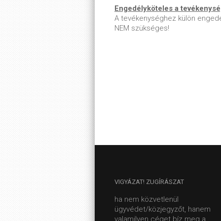
Engedélyköteles a tevékenys
A tevékenységhez külön engedé
NEM szükséges!
VIGYÁZAT!
ZUGÍRÁSZAT
ha nem közvetlenül
ügyvédet/közjegyzőt, hanem
valamilyen céget bíz meg a