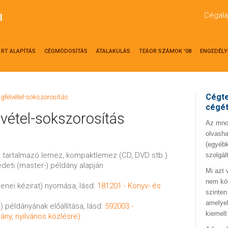
Cégala
l
RT ALAPÍTÁS
CÉGMÓDOSÍTÁS
ÁTALAKULÁS
TEÁOR SZÁMOK '08
ENGEDÉLY
Cégte
gfelvétel-sokszorosítás
cégé
vétel-sokszorosítás
Az mno.
olvasha
(egyébk
lt tartalmazó lemez, kompaktlemez (CD, DVD stb.)
szolgál
deti (master-) példány alapján
Mi azt 
nem kö
enei kézirat) nyomása, lásd:
181201 - Könyv- és
szinten
amelyek
) példányának előállítása, lásd:
592003 -
kiemelt
ány, nyilvános közlésre)