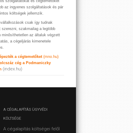
os szolgáltatókat és cégtemetőket
bb az ingyenes szolgáltatások és pár
rintos költségek jellemzik.
vállalkozások csak így tudnak
t szerezni, szakmailag a legtöbb
 minősíthetetlen az általuk végzett
tatás, a cégeljárás kimenetele
es.
képezték a cégtemetőket
(mno.hu)
olcszáz cég a Podmaniczky
(index.hu)
n
A
CÉGALAPÍTÁS ÜGYVÉDI
KÖLTSÉGE
A cégalapítás költségei felől