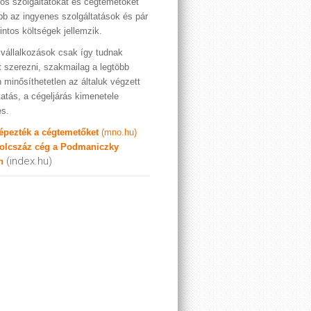
os szolgáltatókat és cégtemetőket
bb az ingyenes szolgáltatások és pár
rintos költségek jellemzik.
vállalkozások csak így tudnak
t szerezni, szakmailag a legtöbb
 minősíthetetlen az általuk végzett
tatás, a cégeljárás kimenetele
es.
képezték a cégtemetőket
(mno.hu)
olcszáz cég a Podmaniczky
(index.hu)
n