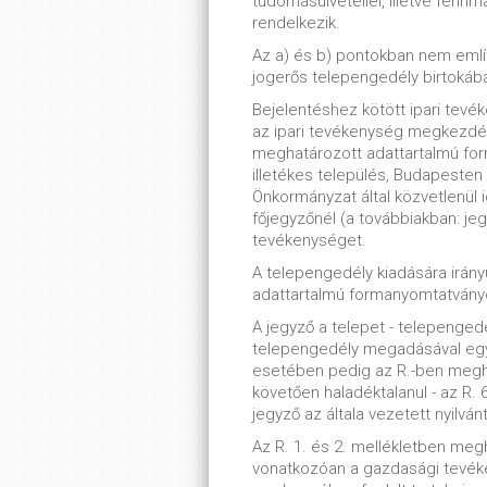
tudomásulvétellel, illetve fenn
rendelkezik.
Az a) és b) pontokban nem emlí
jogerős telepengedély birtokában
Bejelentéshez kötött ipari tevé
az ipari tevékenység megkezdé
meghatározott adattartalmú for
illetékes település, Budapesten 
Önkormányzat által közvetlenül i
főjegyzőnél (a továbbiakban: jegy
tevékenységet.
A telepengedély kiadására irány
adattartalmú formanyomtatványon
A jegyző a telepet - telepenge
telepengedély megadásával egy
esetében pedig az R.-ben meghat
követően haladéktalanul - az R. 6
jegyző az általa vezetett nyilván
Az R. 1. és 2. mellékletben meg
vonatkozóan a gazdasági tevék