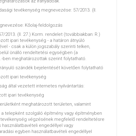
meghatározások az irányadóak.
dasági tevékenység megnevezése: 57/2013. (II.
gnevezése: Kőolaj-feldolgozás
57/2013. (II. 27.) Korm. rendelet (továbbiakban: R.)
zott ipari tevékenység - a határon átnyúló
vel - csak a külön jogszabály szerinti telken,
lül önálló rendeltetési egységben (a
R.-ben meghatározottak szerint folytatható.
ányuló szándék bejelentését követően folytatható
zott ipari tevékenység
ág által vezetett internetes nyilvántartás:
ott ipari tevékenység
területként meghatározott területen, valamint
ha a telepként szolgáló építmény vagy építményben
a tevékenység végzésének megfelelő rendeltetésre
 használatbavételi engedéllyel vagy
maradási egyben használatbavételi engedéllyel