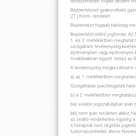
rendszerében foglalt tartalmi 
Bejelentéssel gyakorolható gaz
27.) Korm. rendelet
Bejelentést fogadó hatóság me
Bejelentést előíró jogforrás: Az 
1. és 2. mellékletben meghatáro
szolgáltató tevékenység kivételé
építményben vagy építményen be
továbbiakban együtt: telep) az 
A tevékenység megkezdésére ir
a) az 1. mellékletben meghatáro
Szolgáltatás piacfelügeleti hatós
b) a 2. mellékletben meghatároz
ba) a külön jogszabályban ipari 
bb) nem ipari területen akkor, 
az önálló rendeltetési egység 
6 hónapnál nem régebbi jogerős
tudomásulvétellel, illetve fenn