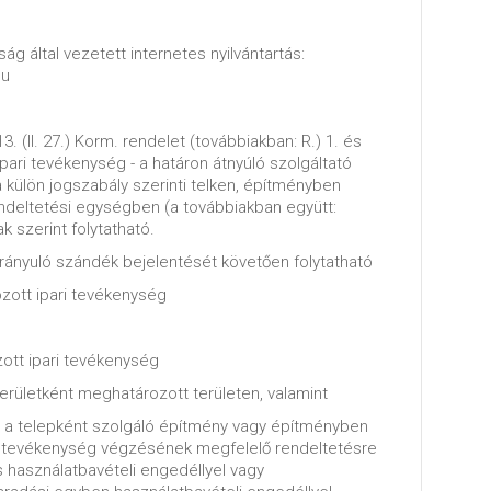
ág által vezetett internetes nyilvántartás:
hu
 (II. 27.) Korm. rendelet (továbbiakban: R.) 1. és
pari tevékenység - a határon átnyúló szolgáltató
a külön jogszabály szerinti telken, építményben
endeltetési egységben (a továbbiakban együtt:
 szerint folytatható.
ányuló szándék bejelentését követően folytatható
zott ipari tevékenység
ott ipari tevékenység
területként meghatározott területen, valamint
ha a telepként szolgáló építmény vagy építményben
a tevékenység végzésének megfelelő rendeltetésre
 használatbavételi engedéllyel vagy