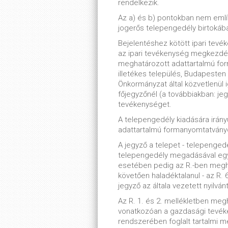
rendelkezik.
Az a) és b) pontokban nem emlí
jogerős telepengedély birtokában
Bejelentéshez kötött ipari tevé
az ipari tevékenység megkezdé
meghatározott adattartalmú for
illetékes település, Budapesten 
Önkormányzat által közvetlenül i
főjegyzőnél (a továbbiakban: jegy
tevékenységet.
A telepengedély kiadására irány
adattartalmú formanyomtatványon
A jegyző a telepet - telepenge
telepengedély megadásával egy
esetében pedig az R.-ben meghat
követően haladéktalanul - az R. 6
jegyző az általa vezetett nyilván
Az R. 1. és 2. mellékletben meg
vonatkozóan a gazdasági tevék
rendszerében foglalt tartalmi 