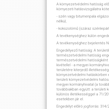
A környezetvédelmi hatóság elő
környezeti hatásvizsgálatra köt
- szén vagy bitumenpala elgáz
nélkül,
- kokszolómű (száraz szénlepár
A tevékenységhez külön engedé
A tevékenységhez bejelentés 
Engedélyező hatóság: A területi
természetvédelmi hatóság enge
természetvédelmi hatóságként m
kivétellel - a megyei kormányhiv
területére kiterjedő illetékessé
környezetvédelmi hatáskörben e
területi környezetvédelmi ható
megyei kormányhivatal (a tovább
továbbiakban együtt: a terület
különös illetékességgel a 71/2015
esetekben jár el.
Engedélyt előíró jogforrás: 314/2