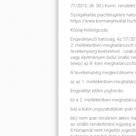
71/2015. (III. 30.) Korm. rendelet
Szolgáltatás piacfelügeleti hatós
https://www.kormanyhivatal.hu/
Kőolaj-feldolgozás
Engedélyező hatóság: Az 57/2013.
2. mellékletben meghatározott i
tevékenység kivételével - csak 
vagy építményen belül önálló r
telep) az R.-ben meghatározottak
A tevékenység megkezdésére ir
a) az 1. mellékletben meghatáro
Engedélyt előíró jogforrás:
b) a 2. mellékletben meghatároz
ba) a külön jogszabályban ipari 
bb) nem ipari területen akkor, 
az önálló rendeltetési egység 
6 hónapnál nem régebbi jogerős