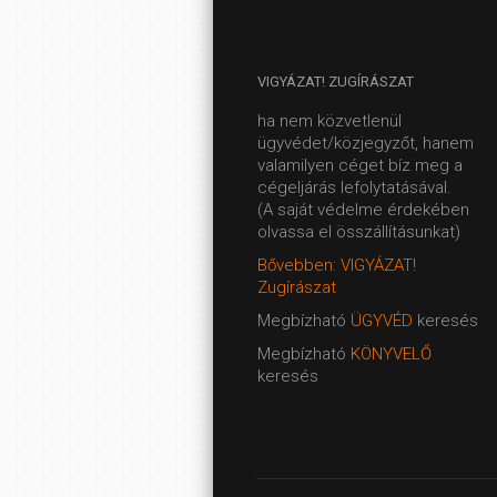
VIGYÁZAT!
ZUGÍRÁSZAT
ha nem közvetlenül
ügyvédet/közjegyzőt, hanem
valamilyen céget bíz meg a
cégeljárás lefolytatásával.
(A saját védelme érdekében
olvassa el összállításunkat)
Bővebben: VIGYÁZAT!
Zugírászat
Megbízható
ÜGYVÉD
keresés
Megbízható
KÖNYVELŐ
keresés