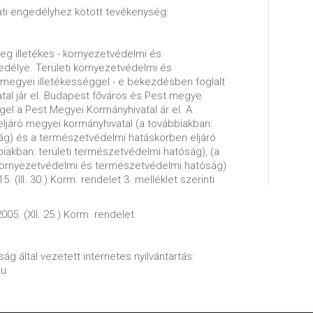
ti engedélyhez kötött tevékenység:
leg illetékes - környezetvédelmi és
délye. Területi környezetvédelmi és
egyei illetékességgel - e bekezdésben foglalt
atal jár el. Budapest főváros és Pest megye
ggel a Pest Megyei Kormányhivatal ár el. A
ljáró megyei kormányhivatal (a továbbiakban:
ság) és a természetvédelmi hatáskörben eljáró
iakban: területi természetvédelmi hatóság), (a
i környezetvédelmi és természetvédelmi hatóság)
. (III. 30.) Korm. rendelet 3. melléklet szerinti
005. (XII. 25.) Korm. rendelet
ág által vezetett internetes nyilvántartás:
hu