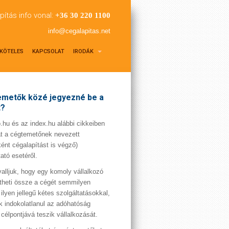
pítás info vonal:
+36 30 220 1100
info@cegalapitas.net
KÖTELES
KAPCSOLAT
IRODÁK
metők közé jegyezné be a
t?
hu és az index.hu alábbi cikkeiben
t a cégtemetőnek nevezett
ént cégalapítást is végző)
tató esetéről.
valljuk, hogy egy komoly vállalkozó
theti össze a cégét semmilyen
 ilyen jellegű kétes szolgáltatásokkal,
 indokolatlanul az adóhatóság
 célpontjává teszik vállalkozását.