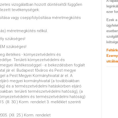
A fapad
zetes vizsgálatban hozott döntésétől függően
leginká
elezett tevékenységek:
ezer fo
osítása vagy cseppfolyósítása méretmegkötés
Ezek a 
ügyfele
lás) méretmegkötés nélkül.
esetben
szolgál
ly szükséges!
kétség
NEM szükséges!
Feltér
leg illetékes - környezetvédelmi és
Ezerny
délye. Területi környezetvédelmi és
utcába
egyei illetékességgel - e bekezdésben foglalt
atal jár el. Budapest főváros és Pest megye
ggel a Pest Megyei Kormányhivatal ár el. A
ljáró megyei kormányhivatal (a továbbiakban:
ság) és a természetvédelmi hatáskörben eljáró
iakban: területi természetvédelmi hatóság), (a
i környezetvédelmi és természetvédelmi hatóság)
. (III. 30.) Korm. rendelet 3. melléklet szerinti
005. (XII. 25.) Korm. rendelet