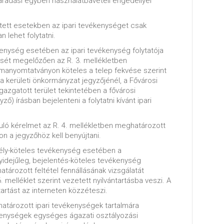
maradási egyben használatbavételi engedéllyel
tett esetekben az ipari tevékenységet csak
 lehet folytatni.
kenység esetében az ipari tevékenység folytatója
sét megelőzően az R. 3. mellékletben
manyomtatványon köteles a telep fekvése szerint
a kerületi önkormányzat jegyzőjénél, a Fővárosi
gazgatott terület tekintetében a fővárosi
ző) írásban bejelenteni a folytatni kívánt ipari
uló kérelmet az R. 4. mellékletben meghatározott
 a jegyzőhöz kell benyújtani.
dély-köteles tevékenység esetében a
idejűleg, bejelentés-köteles tevékenység
ározott feltétel fennállásának vizsgálatát
. melléklet szerint vezetett nyilvántartásba veszi. A
tartást az interneten közzéteszi.
határozott ipari tevékenységek tartalmára
enységek egységes ágazati osztályozási