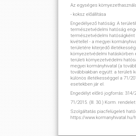
Az egységes környezethasznála
- koksz előállítása
Engedélyező hatóság: A területi
természetvédelmi hatóság enge
természetvédelmi hatóságként m
kivétellel - a megyei kormányhiv
területére kiterjedő illetékessé
környezetvédelmi hatáskörben e
területi környezetvédelmi ható
megyei kormányhivatal (a tovább
továbbiakban együtt: a terület
különös illetékességgel a 71/2015
esetekben jár el.
Engedélyt előíró jogforrás: 314/2
71/2015. (III. 30.) Korm. rendelet
Szolgáltatás piacfelügeleti hatós
https://www.kormanyhivatal.hu/