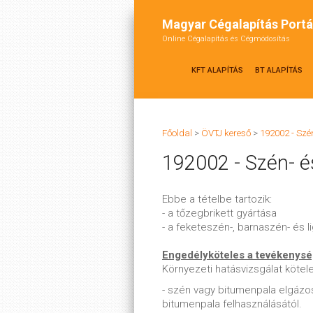
Magyar Cégalapítás Portá
Online Cégalapítás és Cégmódosítás
KFT ALAPÍTÁS
BT ALAPÍTÁS
Főoldal
>
ÖVTJ kereső
>
192002 - Szé
192002 - Szén- é
Ebbe a tételbe tartozik:
- a tőzegbrikett gyártása
- a feketeszén-, barnaszén- és li
Engedélyköteles a tevékenys
Környezeti hatásvizsgálat köte
- szén vagy bitumenpala elgázo
bitumenpala felhasználásától.