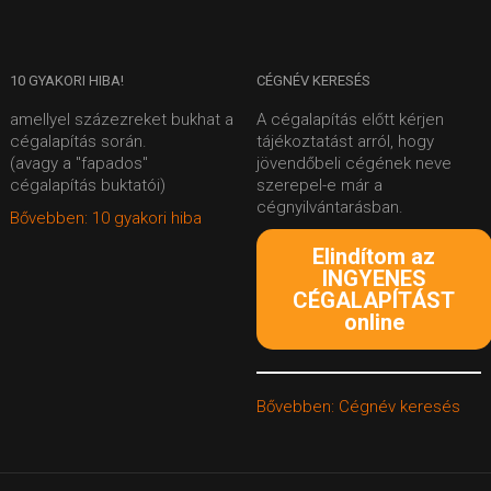
10
GYAKORI HIBA!
CÉGNÉV
KERESÉS
amellyel százezreket bukhat a
A cégalapítás előtt kérjen
cégalapítás során.
tájékoztatást arról, hogy
(avagy a "fapados"
jövendőbeli cégének neve
cégalapítás buktatói)
szerepel-e már a
cégnyilvántarásban.
Bővebben: 10 gyakori hiba
Elindítom az
INGYENES
CÉGALAPÍTÁST
online
Bővebben: Cégnév keresés