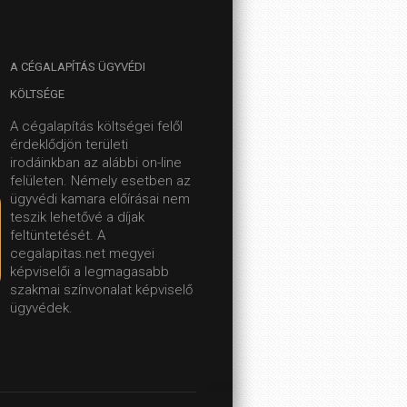
A
CÉGALAPÍTÁS ÜGYVÉDI
KÖLTSÉGE
A cégalapítás költségei felől
érdeklődjön területi
irodáinkban az alábbi on-line
felületen.
Némely esetben az
ügyvédi kamara előírásai nem
teszik lehetővé a díjak
feltüntetését. A
cegalapitas.net megyei
képviselői a legmagasabb
szakmai színvonalat képviselő
ügyvédek.