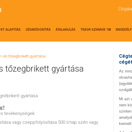
Cégala
l
RT ALAPÍTÁS
CÉGMÓDOSÍTÁS
ÁTALAKULÁS
TEÁOR SZÁMOK '08
ENGEDÉLY
Cégte
n- és tőzegbrikett gyártása
cégé
s tőzegbrikett gyártása
Az mno.
olvasha
(egyébk
szolgál
gnitbrikett gyártása
Mi azt 
nem kö
ég?
szinten
les tevékenységek:
amelyek
sítása vagy cseppfolyósítása 500 t/nap szén vagy
kiemelt