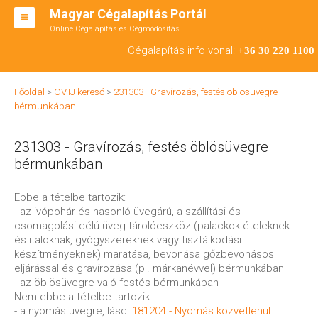
Magyar Cégalapítás Portál
Online Cégalapítás és Cégmódosítás
KFT ALAPÍTÁS
Cégalapítás info vonal:
+36 30 220 1100
BT ALAPÍTÁS
Főoldal
>
ÖVTJ kereső
>
231303 - Gravírozás, festés öblösüvegre
RT ALAPÍTÁS
bérmunkában
CÉGMÓDOSÍTÁS
231303 - Gravírozás, festés öblösüvegre
ÁTALAKULÁS
bérmunkában
TEÁOR SZÁMOK '08
Ebbe a tételbe tartozik:
- az ivópohár és hasonló üvegárú, a szállítási és
ENGEDÉLYKÖTELES
csomagolási célú üveg tárolóeszköz (palackok ételeknek
és italoknak, gyógyszereknek vagy tisztálkodási
KAPCSOLAT
készítményeknek) maratása, bevonása gőzbevonásos
eljárással és gravírozása (pl. márkanévvel) bérmunkában
IRODÁK
- az öblösüvegre való festés bérmunkában
Nem ebbe a tételbe tartozik:
- a nyomás üvegre, lásd:
181204 - Nyomás közvetlenül