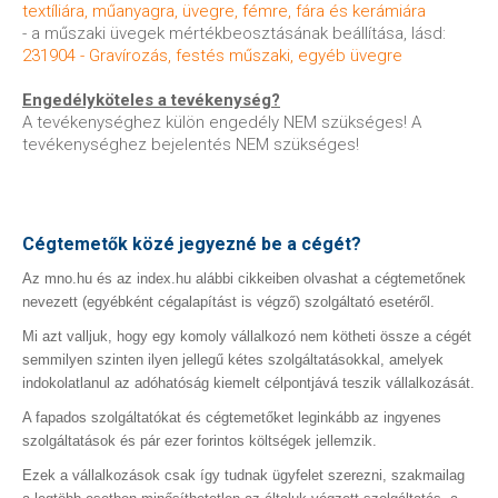
textíliára, műanyagra, üvegre, fémre, fára és kerámiára
- a műszaki üvegek mértékbeosztásának beállítása, lásd:
231904 - Gravírozás, festés műszaki, egyéb üvegre
Engedélyköteles a tevékenység?
A tevékenységhez külön engedély NEM szükséges! A
tevékenységhez bejelentés NEM szükséges!
Cégtemetők közé jegyezné be a cégét?
Az mno.hu és az index.hu alábbi cikkeiben olvashat a cégtemetőnek
nevezett (egyébként cégalapítást is végző) szolgáltató esetéről.
Mi azt valljuk, hogy egy komoly vállalkozó nem kötheti össze a cégét
semmilyen szinten ilyen jellegű kétes szolgáltatásokkal, amelyek
indokolatlanul az adóhatóság kiemelt célpontjává teszik vállalkozását.
A fapados szolgáltatókat és cégtemetőket leginkább az ingyenes
szolgáltatások és pár ezer forintos költségek jellemzik.
Ezek a vállalkozások csak így tudnak ügyfelet szerezni, szakmailag