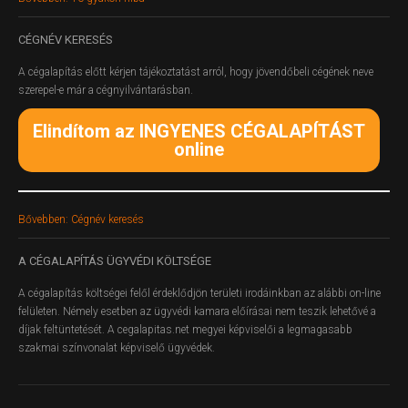
CÉGNÉV
KERESÉS
A cégalapítás előtt kérjen tájékoztatást arról, hogy jövendőbeli cégének neve
szerepel-e már a cégnyilvántarásban.
Elindítom az INGYENES CÉGALAPÍTÁST
online
Bővebben: Cégnév keresés
A
CÉGALAPÍTÁS ÜGYVÉDI KÖLTSÉGE
A cégalapítás költségei felől érdeklődjön területi irodáinkban az alábbi on-line
felületen.
Némely esetben az ügyvédi kamara előírásai nem teszik lehetővé a
díjak feltüntetését. A cegalapitas.net megyei képviselői a legmagasabb
szakmai színvonalat képviselő ügyvédek.