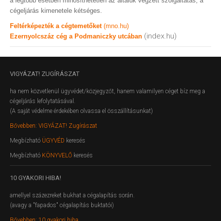
a legtöbb esetben minősíthetetlen az általuk végzett szolgáltatás, a
cégeljárás kimenetele kétséges.
Feltérképezték a cégtemetőket
(mno.hu)
(index.hu)
Ezernyolcszáz cég a Podmaniczky utcában
VIGYÁZAT!
ZUGÍRÁSZAT
ha nem közvetlenül ügyvédet/közjegyzőt, hanem valamilyen céget bíz meg a
cégeljárás lefolytatásával.
(A saját védelme érdekében olvassa el összállításunkat)
Bővebben: VIGYÁZAT! Zugírászat
Megbízható
ÜGYVÉD
keresés
Megbízható
KÖNYVELŐ
keresés
10
GYAKORI HIBA!
amellyel százezreket bukhat a cégalapítás során.
(avagy a "fapados" cégalapítás buktatói)
Bővebben: 10 gyakori hiba