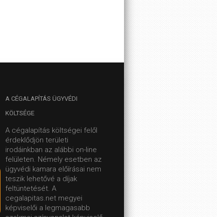
A
CÉGALAPÍTÁS ÜGYVÉDI
KÖLTSÉGE
A cégalapítás költségei felől
érdeklődjön területi
irodáinkban az alábbi on-line
felületen.
Némely esetben az
ügyvédi kamara előírásai nem
teszik lehetővé a díjak
feltüntetését. A
cegalapitas.net megyei
képviselői a legmagasabb