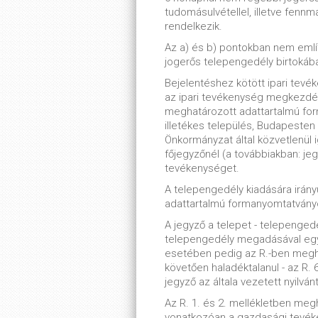
tudomásulvétellel, illetve fenn
rendelkezik.
Az a) és b) pontokban nem emlí
jogerős telepengedély birtokában
Bejelentéshez kötött ipari tevé
az ipari tevékenység megkezdé
meghatározott adattartalmú for
illetékes település, Budapesten 
Önkormányzat által közvetlenül i
főjegyzőnél (a továbbiakban: jegy
tevékenységet.
A telepengedély kiadására irány
adattartalmú formanyomtatványon
A jegyző a telepet - telepenge
telepengedély megadásával egy
esetében pedig az R.-ben meghat
követően haladéktalanul - az R. 6
jegyző az általa vezetett nyilván
Az R. 1. és 2. mellékletben meg
vonatkozóan a gazdasági tevék