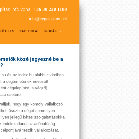
pítás info vonal:
+36 30 220 1100
info@cegalapitas.net
KÖTELES
KAPCSOLAT
IRODÁK
metők közé jegyezné be a
t?
hu és az index.hu alábbi cikkeiben
t a cégtemetőnek nevezett
ént cégalapítást is végző)
tató esetéről.
valljuk, hogy egy komoly vállalkozó
theti össze a cégét semmilyen
 ilyen jellegű kétes szolgáltatásokkal,
 indokolatlanul az adóhatóság
 célpontjává teszik vállalkozását.