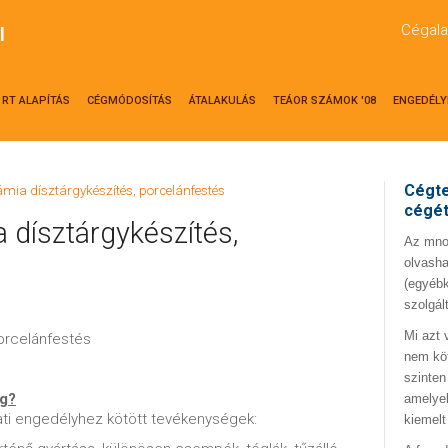
Cégala
l
RT ALAPÍTÁS
CÉGMÓDOSÍTÁS
ÁTALAKULÁS
TEÁOR SZÁMOK '08
ENGEDÉLY
Cégte
ámia dísztárgykészítés, porcelánfestés
cégé
 dísztárgykészítés,
Az mno.
olvasha
(egyébk
szolgál
Mi azt 
porcelánfestés
nem kö
szinten
ég?
amelyek
ti engedélyhez kötött tevékenységek:
kiemelt