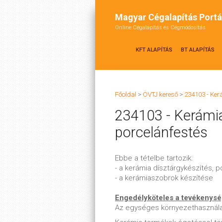
Magyar Cégalapítás Portá
Online Cégalapítás és Cégmódosítás
KFT ALAPÍTÁS
BT ALAPÍTÁS
Főoldal
>
ÖVTJ kereső
>
234103 - Ker
234103 - Kerámia
porcelánfestés
Ebbe a tételbe tartozik:
- a kerámia dísztárgykészítés, 
- a kerámiaszobrok készítése
Engedélyköteles a tevékenys
Az egységes környezethasznála