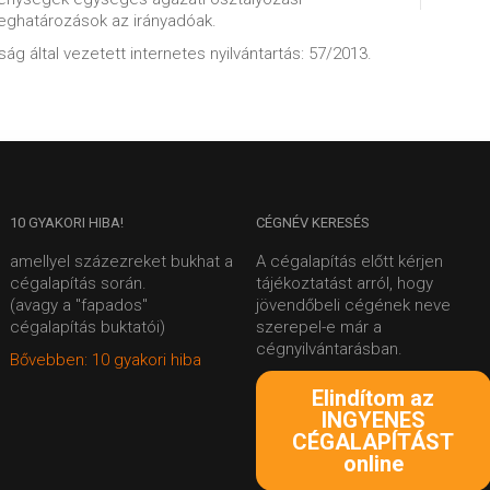
meghatározások az irányadóak.
ág által vezetett internetes nyilvántartás: 57/2013.
10
GYAKORI HIBA!
CÉGNÉV
KERESÉS
amellyel százezreket bukhat a
A cégalapítás előtt kérjen
cégalapítás során.
tájékoztatást arról, hogy
(avagy a "fapados"
jövendőbeli cégének neve
cégalapítás buktatói)
szerepel-e már a
cégnyilvántarásban.
Bővebben: 10 gyakori hiba
Elindítom az
INGYENES
CÉGALAPÍTÁST
online