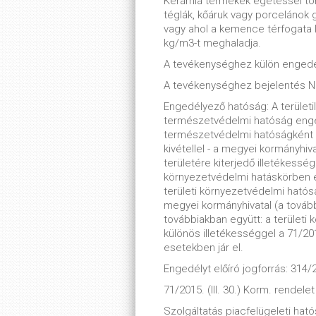
Kerámia termékek égetéssel tör
téglák, kőáruk vagy porcelánok 
vagy ahol a kemence térfogata 
kg/m3-t meghaladja.
A tevékenységhez külön engedé
A tevékenységhez bejelentés 
Engedélyező hatóság: A területi
természetvédelmi hatóság enge
természetvédelmi hatóságként m
kivétellel - a megyei kormányhiv
területére kiterjedő illetékessé
környezetvédelmi hatáskörben e
területi környezetvédelmi ható
megyei kormányhivatal (a tovább
továbbiakban együtt: a terület
különös illetékességgel a 71/2015
esetekben jár el.
Engedélyt előíró jogforrás: 314/2
71/2015. (III. 30.) Korm. rendelet
Szolgáltatás piacfelügeleti hatós