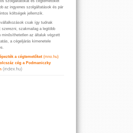
os szolgáltatókat és cégtemetőket
bb az ingyenes szolgáltatások és pár
rintos költségek jellemzik.
vállalkozások csak így tudnak
t szerezni, szakmailag a legtöbb
 minősíthetetlen az általuk végzett
tatás, a cégeljárás kimenetele
es.
képezték a cégtemetőket
(mno.hu)
olcszáz cég a Podmaniczky
(index.hu)
n