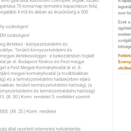
ténő gyártása, különösen csempék, téglák, tűzálló
A fapad
gyártása 75 tonna/nap termelési kapacitáson felül,
leginká
legalább 4 m3 és abban az árusűrűség a 300
ezer fo
Ezek a 
ly szükséges!
ügyfele
esetben
NEM szükséges!
szolgál
leg illetékes - környezetvédelmi és
kétség
délye. Területi környezetvédelmi és
egyei illetékességgel - e bekezdésben foglalt
Feltér
atal jár el. Budapest főváros és Pest megye
Ezerny
ggel a Pest Megyei Kormányhivatal ár el. A
utcába
ljáró megyei kormányhivatal (a továbbiakban:
ság) és a természetvédelmi hatáskörben eljáró
iakban: területi természetvédelmi hatóság), (a
i környezetvédelmi és természetvédelmi hatóság)
. (III. 30.) Korm. rendelet 3. melléklet szerinti
005. (XII. 25.) Korm. rendelet
ág által vezetett internetes nyilvántartás: