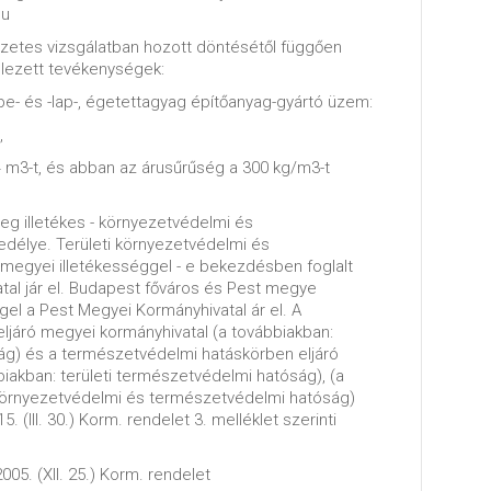
hu
zetes vizsgálatban hozott döntésétől függően
elezett tevékenységek:
e- és -lap-, égetettagyag építőanyag-gyártó üzem:
,
4 m3-t, és abban az árusűrűség a 300 kg/m3-t
leg illetékes - környezetvédelmi és
délye. Területi környezetvédelmi és
egyei illetékességgel - e bekezdésben foglalt
atal jár el. Budapest főváros és Pest megye
ggel a Pest Megyei Kormányhivatal ár el. A
ljáró megyei kormányhivatal (a továbbiakban:
ság) és a természetvédelmi hatáskörben eljáró
iakban: területi természetvédelmi hatóság), (a
i környezetvédelmi és természetvédelmi hatóság)
. (III. 30.) Korm. rendelet 3. melléklet szerinti
005. (XII. 25.) Korm. rendelet