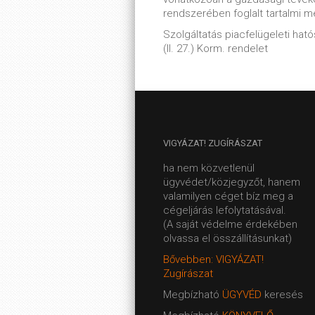
rendszerében foglalt tartalmi 
Szolgáltatás piacfelügeleti hatós
(II. 27.) Korm. rendelet
VIGYÁZAT!
ZUGÍRÁSZAT
ha nem közvetlenül
ügyvédet/közjegyzőt, hanem
valamilyen céget bíz meg a
cégeljárás lefolytatásával.
(A saját védelme érdekében
olvassa el összállításunkat)
Bővebben: VIGYÁZAT!
Zugírászat
Megbízható
ÜGYVÉD
keresés