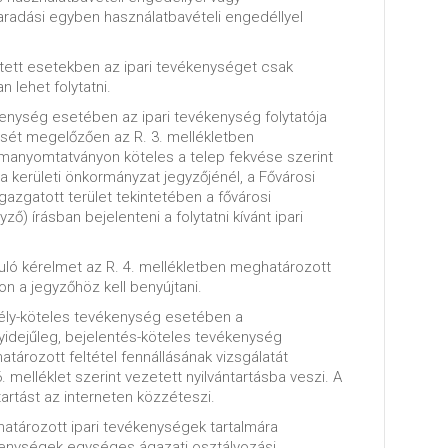
maradási egyben használatbavételi engedéllyel
tett esetekben az ipari tevékenységet csak
 lehet folytatni.
kenység esetében az ipari tevékenység folytatója
sét megelőzően az R. 3. mellékletben
manyomtatványon köteles a telep fekvése szerint
a kerületi önkormányzat jegyzőjénél, a Fővárosi
gazgatott terület tekintetében a fővárosi
ző) írásban bejelenteni a folytatni kívánt ipari
uló kérelmet az R. 4. mellékletben meghatározott
 a jegyzőhöz kell benyújtani.
dély-köteles tevékenység esetében a
idejűleg, bejelentés-köteles tevékenység
ározott feltétel fennállásának vizsgálatát
. melléklet szerint vezetett nyilvántartásba veszi. A
tartást az interneten közzéteszi.
határozott ipari tevékenységek tartalmára
enységek egységes ágazati osztályozási