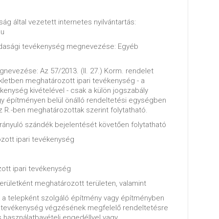
ág által vezetett internetes nyilvántartás:
hu
zdasági tevékenység megnevezése: Egyéb
nevezése: Az 57/2013. (II. 27.) Korm. rendelet
ékletben meghatározott ipari tevékenység - a
kenység kivételével - csak a külön jogszabály
gy építményen belül önálló rendeltetési egységben
z R.-ben meghatározottak szerint folytatható.
ányuló szándék bejelentését követően folytatható
zott ipari tevékenység
ott ipari tevékenység
területként meghatározott területen, valamint
ha a telepként szolgáló építmény vagy építményben
a tevékenység végzésének megfelelő rendeltetésre
 használatbavételi engedéllyel vagy