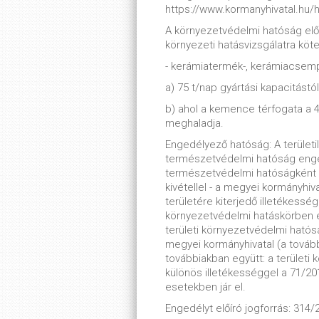
https://www.kormanyhivatal.hu/
A környezetvédelmi hatóság elő
környezeti hatásvizsgálatra köt
- kerámiatermék-, kerámiacsemp
a) 75 t/nap gyártási kapacitástól
b) ahol a kemence térfogata a 
meghaladja.
Engedélyező hatóság: A területi
természetvédelmi hatóság enge
természetvédelmi hatóságként m
kivétellel - a megyei kormányhiv
területére kiterjedő illetékessé
környezetvédelmi hatáskörben e
területi környezetvédelmi ható
megyei kormányhivatal (a tovább
továbbiakban együtt: a terület
különös illetékességgel a 71/2015
esetekben jár el.
Engedélyt előíró jogforrás: 314/2