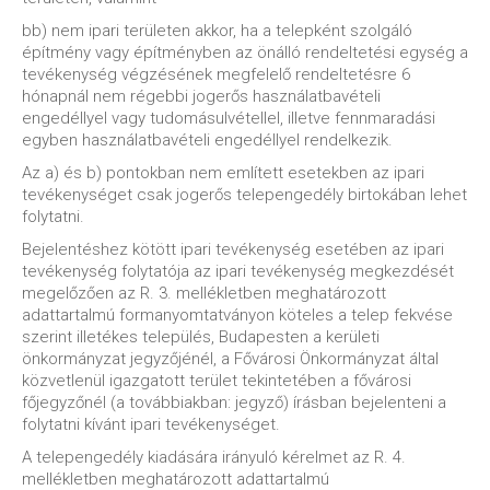
bb) nem ipari területen akkor, ha a telepként szolgáló
építmény vagy építményben az önálló rendeltetési egység a
tevékenység végzésének megfelelő rendeltetésre 6
hónapnál nem régebbi jogerős használatbavételi
engedéllyel vagy tudomásulvétellel, illetve fennmaradási
egyben használatbavételi engedéllyel rendelkezik.
Az a) és b) pontokban nem említett esetekben az ipari
tevékenységet csak jogerős telepengedély birtokában lehet
folytatni.
Bejelentéshez kötött ipari tevékenység esetében az ipari
tevékenység folytatója az ipari tevékenység megkezdését
megelőzően az R. 3. mellékletben meghatározott
adattartalmú formanyomtatványon köteles a telep fekvése
szerint illetékes település, Budapesten a kerületi
önkormányzat jegyzőjénél, a Fővárosi Önkormányzat által
közvetlenül igazgatott terület tekintetében a fővárosi
főjegyzőnél (a továbbiakban: jegyző) írásban bejelenteni a
folytatni kívánt ipari tevékenységet.
A telepengedély kiadására irányuló kérelmet az R. 4.
mellékletben meghatározott adattartalmú