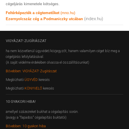
cégeljárás kimenetele kétséges.
Feltérképezték a cégtemetőket
(mno.hu)
(index.hu)
Ezernyolcszáz cég a Podmaniczky utcában
VIGYÁZAT!
ZUGÍRÁSZAT
ha nem közvetlenül ügyvédet/közjegyzőt, hanem valamilyen céget bíz meg a
cégeljárás lefolytatásával.
(A saját védelme érdekében olvassa el összállításunkat)
Bővebben: VIGYÁZAT! Zugírászat
Megbízható
ÜGYVÉD
keresés
Megbízható
KÖNYVELŐ
keresés
10
GYAKORI HIBA!
amellyel százezreket bukhat a cégalapítás során.
(avagy a "fapados" cégalapítás buktatói)
Bővebben: 10 gyakori hiba