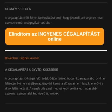
CÉGNÉV
KERESÉS
A cégalapítás előtt kérjen tájékoztatást arról, hogy jövendőbeli cégének neve
szerepel-e már a cégnyilvántarásban.
Elindítom az INGYENES CÉGALAPÍTÁST
online
Bővebben: Cégnév keresés
A
CÉGALAPÍTÁS ÜGYVÉDI KÖLTSÉGE
A cégalapítás költségei felől érdeklődjön területi irodáinkban az alábbi on-line
felületen.
Némely esetben az ügyvédi kamara előírásai nem teszik lehetővé a
díjak feltüntetését. A cegalapitas.net megyei képviselői a legmagasabb
szakmai színvonalat képviselő ügyvédek.