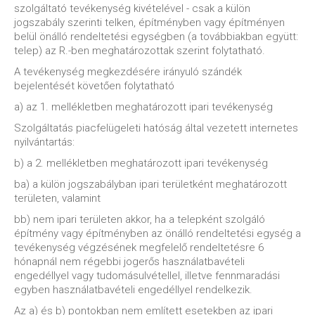
szolgáltató tevékenység kivételével - csak a külön
jogszabály szerinti telken, építményben vagy építményen
belül önálló rendeltetési egységben (a továbbiakban együtt:
telep) az R.-ben meghatározottak szerint folytatható.
A tevékenység megkezdésére irányuló szándék
bejelentését követően folytatható
a) az 1. mellékletben meghatározott ipari tevékenység
Szolgáltatás piacfelügeleti hatóság által vezetett internetes
nyilvántartás:
b) a 2. mellékletben meghatározott ipari tevékenység
ba) a külön jogszabályban ipari területként meghatározott
területen, valamint
bb) nem ipari területen akkor, ha a telepként szolgáló
építmény vagy építményben az önálló rendeltetési egység a
tevékenység végzésének megfelelő rendeltetésre 6
hónapnál nem régebbi jogerős használatbavételi
engedéllyel vagy tudomásulvétellel, illetve fennmaradási
egyben használatbavételi engedéllyel rendelkezik.
Az a) és b) pontokban nem említett esetekben az ipari