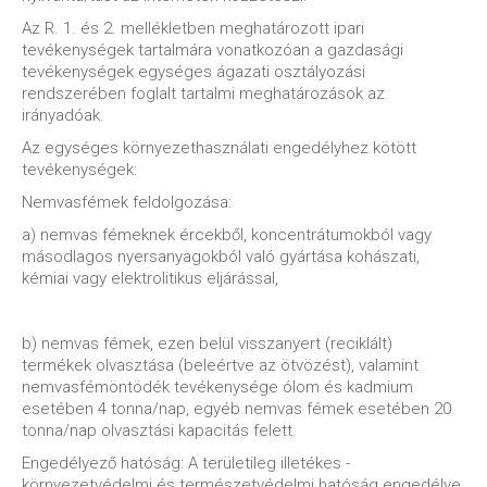
Az R. 1. és 2. mellékletben meghatározott ipari
tevékenységek tartalmára vonatkozóan a gazdasági
tevékenységek egységes ágazati osztályozási
rendszerében foglalt tartalmi meghatározások az
irányadóak.
Az egységes környezethasználati engedélyhez kötött
tevékenységek:
Nemvasfémek feldolgozása:
a) nemvas fémeknek ércekből, koncentrátumokból vagy
másodlagos nyersanyagokból való gyártása kohászati,
kémiai vagy elektrolitikus eljárással,
b) nemvas fémek, ezen belül visszanyert (reciklált)
termékek olvasztása (beleértve az ötvözést), valamint
nemvasfémöntödék tevékenysége ólom és kadmium
esetében 4 tonna/nap, egyéb nemvas fémek esetében 20
tonna/nap olvasztási kapacitás felett.
Engedélyező hatóság: A területileg illetékes -
környezetvédelmi és természetvédelmi hatóság engedélye.