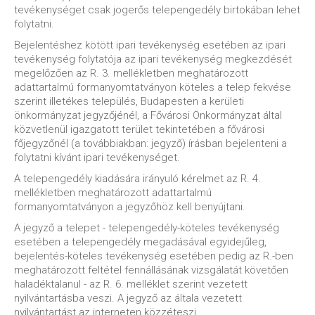
tevékenységet csak jogerős telepengedély birtokában lehet
folytatni.
Bejelentéshez kötött ipari tevékenység esetében az ipari
tevékenység folytatója az ipari tevékenység megkezdését
megelőzően az R. 3. mellékletben meghatározott
adattartalmú formanyomtatványon köteles a telep fekvése
szerint illetékes település, Budapesten a kerületi
önkormányzat jegyzőjénél, a Fővárosi Önkormányzat által
közvetlenül igazgatott terület tekintetében a fővárosi
főjegyzőnél (a továbbiakban: jegyző) írásban bejelenteni a
folytatni kívánt ipari tevékenységet.
A telepengedély kiadására irányuló kérelmet az R. 4.
mellékletben meghatározott adattartalmú
formanyomtatványon a jegyzőhöz kell benyújtani.
A jegyző a telepet - telepengedély-köteles tevékenység
esetében a telepengedély megadásával egyidejűleg,
bejelentés-köteles tevékenység esetében pedig az R.-ben
meghatározott feltétel fennállásának vizsgálatát követően
haladéktalanul - az R. 6. melléklet szerint vezetett
nyilvántartásba veszi. A jegyző az általa vezetett
nyilvántartást az interneten közzéteszi.