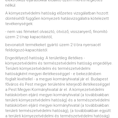
elektrolikus eljárásokkal előállító üzem méretmegkötés
nélkül.
A környezetvédelmi hatóság előzetes vizsgálatban hozott
döntésétől függően környezeti hatásvizsgálatra kötelezett
tevékenységek:
- nem vas fémeket olvasztó, ötvöző, visszanyerő, finomító
üzem 2 t/nap kapacitástól,
bevonatolt termékeket gyártó üzem 2 t/óra nyersacél
feldolgozó-kapacitástól.
Engedélyező hatóság: A területileg illetékes -
környezetvédelmi és természetvédelmi hatóság engedélye.
Területi környezetvédelmi és természetvédelmi
hatóságként megyei illetékességgel - e bekezdésben
foglalt kivétellel - a megyei kormányhivatal jár el. Budapest
főváros és Pest megye területére kiterjedő illetékességgel
a Pest Megyei Kormányhivatal ár el. A környezetvédelmi
hatáskörben eljáró megyei kormányhivatal (a továbbiakban:
területi környezetvédelmi hatóság) és a természetvédelmi
hatáskörben eljáró megyei kormányhivatal (a továbbiakban:
területi természetvédelmi hatóság), (a továbbiakban együtt:
a területi környezetvédelmi és természetvédelmi hatóság)