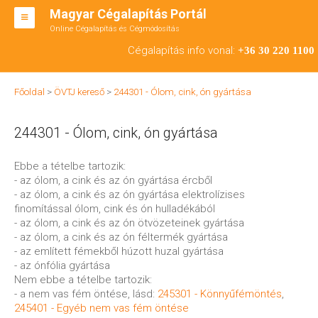
Magyar Cégalapítás Portál
Online Cégalapítás és Cégmódosítás
KFT ALAPÍTÁS
Cégalapítás info vonal:
+36 30 220 1100
BT ALAPÍTÁS
Főoldal
>
ÖVTJ kereső
>
244301 - Ólom, cink, ón gyártása
RT ALAPÍTÁS
244301 - Ólom, cink, ón gyártása
CÉGMÓDOSÍTÁS
ÁTALAKULÁS
Ebbe a tételbe tartozik:
- az ólom, a cink és az ón gyártása ércből
TEÁOR SZÁMOK '08
- az ólom, a cink és az ón gyártása elektrolízises
finomítással ólom, cink és ón hulladékából
ENGEDÉLYKÖTELES
- az ólom, a cink és az ón ötvözeteinek gyártása
- az ólom, a cink és az ón féltermék gyártása
KAPCSOLAT
- az említett fémekből húzott huzal gyártása
- az ónfólia gyártása
IRODÁK
Nem ebbe a tételbe tartozik:
- a nem vas fém öntése, lásd:
245301 - Könnyűfémöntés
,
245401 - Egyéb nem vas fém öntése