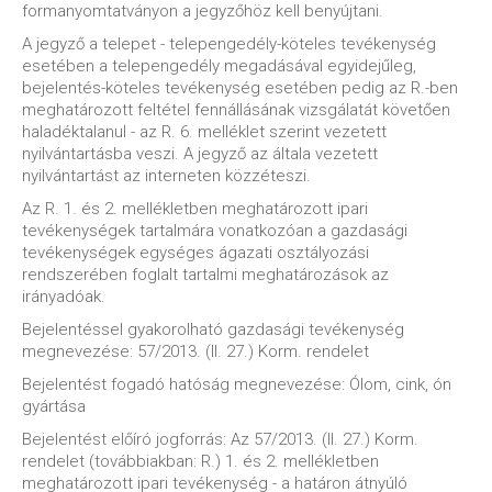
formanyomtatványon a jegyzőhöz kell benyújtani.
A jegyző a telepet - telepengedély-köteles tevékenység
esetében a telepengedély megadásával egyidejűleg,
bejelentés-köteles tevékenység esetében pedig az R.-ben
meghatározott feltétel fennállásának vizsgálatát követően
haladéktalanul - az R. 6. melléklet szerint vezetett
nyilvántartásba veszi. A jegyző az általa vezetett
nyilvántartást az interneten közzéteszi.
Az R. 1. és 2. mellékletben meghatározott ipari
tevékenységek tartalmára vonatkozóan a gazdasági
tevékenységek egységes ágazati osztályozási
rendszerében foglalt tartalmi meghatározások az
irányadóak.
Bejelentéssel gyakorolható gazdasági tevékenység
megnevezése: 57/2013. (II. 27.) Korm. rendelet
Bejelentést fogadó hatóság megnevezése: Ólom, cink, ón
gyártása
Bejelentést előíró jogforrás: Az 57/2013. (II. 27.) Korm.
rendelet (továbbiakban: R.) 1. és 2. mellékletben
meghatározott ipari tevékenység - a határon átnyúló