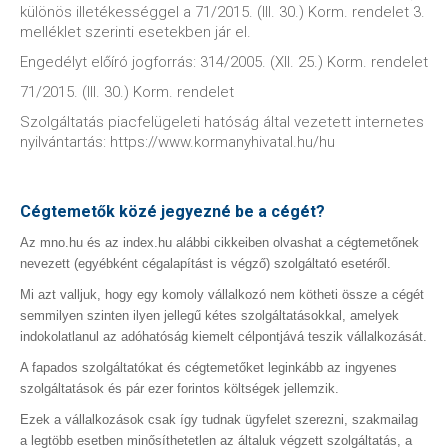
különös illetékességgel a 71/2015. (III. 30.) Korm. rendelet 3.
melléklet szerinti esetekben jár el.
Engedélyt előíró jogforrás: 314/2005. (XII. 25.) Korm. rendelet
71/2015. (III. 30.) Korm. rendelet
Szolgáltatás piacfelügeleti hatóság által vezetett internetes
nyilvántartás: https://www.kormanyhivatal.hu/hu
Cégtemetők közé jegyezné be a cégét?
Az mno.hu és az index.hu alábbi cikkeiben olvashat a cégtemetőnek
nevezett (egyébként cégalapítást is végző) szolgáltató esetéről.
Mi azt valljuk, hogy egy komoly vállalkozó nem kötheti össze a cégét
semmilyen szinten ilyen jellegű kétes szolgáltatásokkal, amelyek
indokolatlanul az adóhatóság kiemelt célpontjává teszik vállalkozását.
A fapados szolgáltatókat és cégtemetőket leginkább az ingyenes
szolgáltatások és pár ezer forintos költségek jellemzik.
Ezek a vállalkozások csak így tudnak ügyfelet szerezni, szakmailag
a legtöbb esetben minősíthetetlen az általuk végzett szolgáltatás, a