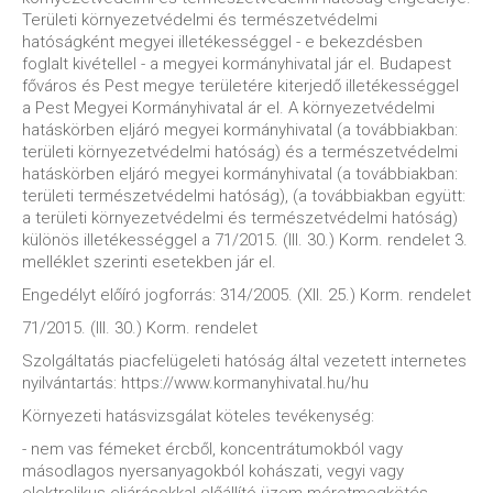
Területi környezetvédelmi és természetvédelmi
hatóságként megyei illetékességgel - e bekezdésben
foglalt kivétellel - a megyei kormányhivatal jár el. Budapest
főváros és Pest megye területére kiterjedő illetékességgel
a Pest Megyei Kormányhivatal ár el. A környezetvédelmi
hatáskörben eljáró megyei kormányhivatal (a továbbiakban:
területi környezetvédelmi hatóság) és a természetvédelmi
hatáskörben eljáró megyei kormányhivatal (a továbbiakban:
területi természetvédelmi hatóság), (a továbbiakban együtt:
a területi környezetvédelmi és természetvédelmi hatóság)
különös illetékességgel a 71/2015. (III. 30.) Korm. rendelet 3.
melléklet szerinti esetekben jár el.
Engedélyt előíró jogforrás: 314/2005. (XII. 25.) Korm. rendelet
71/2015. (III. 30.) Korm. rendelet
Szolgáltatás piacfelügeleti hatóság által vezetett internetes
nyilvántartás: https://www.kormanyhivatal.hu/hu
Környezeti hatásvizsgálat köteles tevékenység:
- nem vas fémeket ércből, koncentrátumokból vagy
másodlagos nyersanyagokból kohászati, vegyi vagy