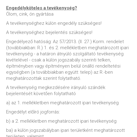
Engedélyköteles a tevékenység?
Ólom, cink, ón gyártása
A tevékenységhez külön engedély szükséges!
A tevékenységhez bejelentés szükséges!
Engedélyező hatóság: Az 57/2013. (II. 27.) Korm. rendelet
(továbbiakban: R.) 1. és 2. mellékletben meghatározott ipari
tevékenység - a határon átnyúló szolgáltató tevékenység
kivételével - csak a külön jogszabály szerinti telken,
építményben vagy építményen belül önálló rendeltetési
egységben (a továbbiakban együtt: telep) az R.-ben
meghatározottak szerint folytatható.
A tevékenység megkezdésére irányuló szándék
bejelentését követően folytatható
a) az 1. mellékletben meghatározott ipari tevékenység
Engedélyt előíró jogforrás:
b) a 2. mellékletben meghatározott ipari tevékenység
ba) a külön jogszabályban ipari területként meghatározott
területen, valamint