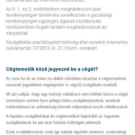
nyilvántartást az interneten közzéteszi.
Az R. 1. és 2. mellékletben meghatározott ipari
tevékenységek tartalmára vonatkozóan a gazdasági
tevékenységek egységes ágazati osztályozási
rendszerében foglalt tartalmi meghatározások az
irányadóak.
Szolgáltatás piacfelügeleti hatóság által vezetett internetes
nyilvántartás: 57/2013. (II. 27.) Korm. rendelet
Cégtemetők közé jegyezné be a cégét?
Az mno.hu és az index.hu alábbi cikkeiben olvashat a cégtemetőnek
nevezett (egyébként cégalapítást is végző) szolgáltató esetéről.
Mi azt valljuk, hogy egy komoly vállalkozó nem kötheti össze a cégét
semmilyen szinten ilyen jellegű kétes szolgáltatásokkal, amelyek
indokolatlanul az adóhatóság kiemelt célpontjává teszik vállalkozását.
A fapados szolgáltatókat és cégtemetőket leginkább az ingyenes
szolgáltatások és pár ezer forintos költségek jellemzik.
Ezek a vállalkozások csak így tudnak ügyfelet szerezni, szakmailag