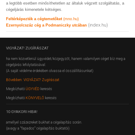
a legtöbb esetben minősíthetetlen az általuk végzett szolgáltatás, a
cégeljárás kimenetele kétséges.
Feltérképezték a cégtemetőket
(mno.hu)
(index.hu)
Ezernyolcszáz cég a Podmaniczky utcában
VIGYÁZAT!
ZUGÍRÁSZAT
ha nem közvetlenül ügyvédet/közjegyzőt, hanem valamilyen céget bíz meg a
cégeljárás lefolytatásával.
(A saját védelme érdekében olvassa el összállításunkat)
Bővebben: VIGYÁZAT! Zugírászat
Megbízható
ÜGYVÉD
keresés
Megbízható
KÖNYVELŐ
keresés
10
GYAKORI HIBA!
amellyel százezreket bukhat a cégalapítás során.
(avagy a "fapados" cégalapítás buktatói)