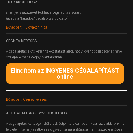
10
GYAKORI HIBA!
amellyel százezreket bukhat a cégalapítás során.
(avagy a "fapados" cégalapítás buktatói)
Bővebben: 10 gyakori hiba
CÉGNÉV
KERESÉS
A cégalapítás előtt kérjen tájékoztatást arról, hogy jövendőbeli cégének neve
szerepel-e már a cégnyilvántarásban.
Elindítom az INGYENES CÉGALAPÍTÁST
online
Bővebben: Cégnév keresés
A
CÉGALAPÍTÁS ÜGYVÉDI KÖLTSÉGE
A cégalapítás költségei felől érdeklődjön területi irodáinkban az alábbi on-line
felületen.
Némely esetben az ügyvédi kamara előírásai nem teszik lehetővé a