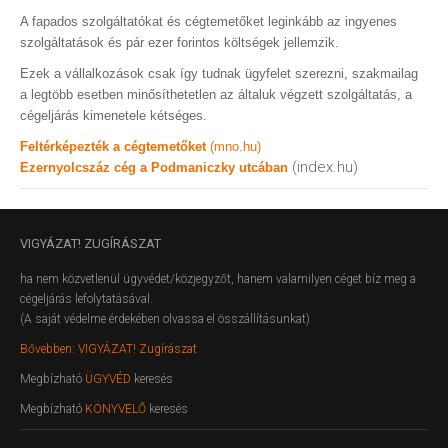
A fapados szolgáltatókat és cégtemetőket leginkább az ingyenes
szolgáltatások és pár ezer forintos költségek jellemzik.
Ezek a vállalkozások csak így tudnak ügyfelet szerezni, szakmailag
a legtöbb esetben minősíthetetlen az általuk végzett szolgáltatás, a
cégeljárás kimenetele kétséges.
Feltérképezték a cégtemetőket
(mno.hu)
(index.hu)
Ezernyolcszáz cég a Podmaniczky utcában
VIGYÁZAT!
ZUGÍRÁSZAT
ha nem közvetlenül ügyvédet/közjegyzőt, hanem valamilyen céget bíz meg a
cégeljárás lefolytatásával.
(A saját védelme érdekében olvassa el összállításunkat)
Bővebben: VIGYÁZAT! Zugírászat
Megbízható
ÜGYVÉD
keresés
Megbízható
KÖNYVELŐ
keresés