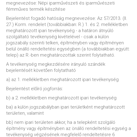
megnevezése: Népi iparművészeti és iparművészeti
fémműves termék készítése
Bejelentést fogadó hatóság megnevezése: Az 57/2013. (II.
27.) Korm. rendelet (továbbiakban: R.) 1. és 2. mellékletben
meghatározott ipari tevékenység - a határon átnyúló
szolgáltató tevékenység kivételével - csak a külön
jogszabály szerinti telken, építményben vagy építményen
belül önálló rendeltetési egységben (a továbbiakban együtt:
telep) az R.-ben meghatározottak szerint folytatható.
A tevékenység megkezdésére irányuló szándék
bejelentését követően folytatható
a) az 1. mellékletben meghatározott ipari tevékenység
Bejelentést előíró jogforrás:
b) a 2. mellékletben meghatározott ipari tevékenység
ba) a külön jogszabályban ipari területként meghatározott
területen, valamint
bb) nem ipari területen akkor, ha a telepként szolgáló
építmény vagy építményben az önálló rendeltetési egység a
tevékenység végzésének megfelelő rendeltetésre 6