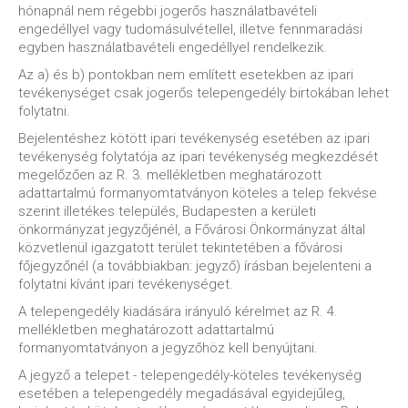
hónapnál nem régebbi jogerős használatbavételi
engedéllyel vagy tudomásulvétellel, illetve fennmaradási
egyben használatbavételi engedéllyel rendelkezik.
Az a) és b) pontokban nem említett esetekben az ipari
tevékenységet csak jogerős telepengedély birtokában lehet
folytatni.
Bejelentéshez kötött ipari tevékenység esetében az ipari
tevékenység folytatója az ipari tevékenység megkezdését
megelőzően az R. 3. mellékletben meghatározott
adattartalmú formanyomtatványon köteles a telep fekvése
szerint illetékes település, Budapesten a kerületi
önkormányzat jegyzőjénél, a Fővárosi Önkormányzat által
közvetlenül igazgatott terület tekintetében a fővárosi
főjegyzőnél (a továbbiakban: jegyző) írásban bejelenteni a
folytatni kívánt ipari tevékenységet.
A telepengedély kiadására irányuló kérelmet az R. 4.
mellékletben meghatározott adattartalmú
formanyomtatványon a jegyzőhöz kell benyújtani.
A jegyző a telepet - telepengedély-köteles tevékenység
esetében a telepengedély megadásával egyidejűleg,