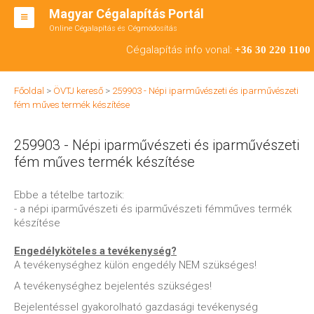
Magyar Cégalapítás Portál
Online Cégalapítás és Cégmódosítás
KFT ALAPÍTÁS
Cégalapítás info vonal:
+36 30 220 1100
BT ALAPÍTÁS
Főoldal
>
ÖVTJ kereső
>
259903 - Népi iparművészeti és iparművészeti
RT ALAPÍTÁS
fém műves termék készítése
CÉGMÓDOSÍTÁS
259903 - Népi iparművészeti és iparművészeti
ÁTALAKULÁS
fém műves termék készítése
TEÁOR SZÁMOK '08
Ebbe a tételbe tartozik:
- a népi iparművészeti és iparművészeti fémműves termék
ENGEDÉLYKÖTELES
készítése
KAPCSOLAT
Engedélyköteles a tevékenység?
A tevékenységhez külön engedély NEM szükséges!
IRODÁK
A tevékenységhez bejelentés szükséges!
Bejelentéssel gyakorolható gazdasági tevékenység