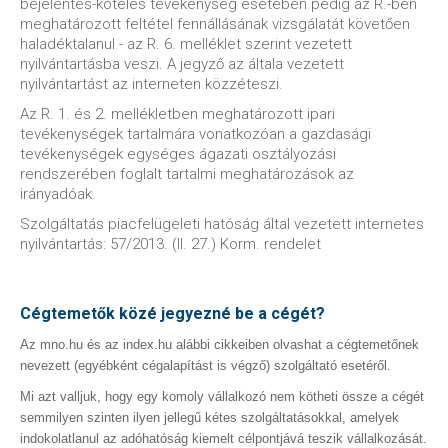
bejelentés-köteles tevékenység esetében pedig az R.-ben
meghatározott feltétel fennállásának vizsgálatát követően
haladéktalanul - az R. 6. melléklet szerint vezetett
nyilvántartásba veszi. A jegyző az általa vezetett
nyilvántartást az interneten közzéteszi.
Az R. 1. és 2. mellékletben meghatározott ipari
tevékenységek tartalmára vonatkozóan a gazdasági
tevékenységek egységes ágazati osztályozási
rendszerében foglalt tartalmi meghatározások az
irányadóak.
Szolgáltatás piacfelügeleti hatóság által vezetett internetes
nyilvántartás: 57/2013. (II. 27.) Korm. rendelet
Cégtemetők közé jegyezné be a cégét?
Az mno.hu és az index.hu alábbi cikkeiben olvashat a cégtemetőnek
nevezett (egyébként cégalapítást is végző) szolgáltató esetéről.
Mi azt valljuk, hogy egy komoly vállalkozó nem kötheti össze a cégét
semmilyen szinten ilyen jellegű kétes szolgáltatásokkal, amelyek
indokolatlanul az adóhatóság kiemelt célpontjává teszik vállalkozását.