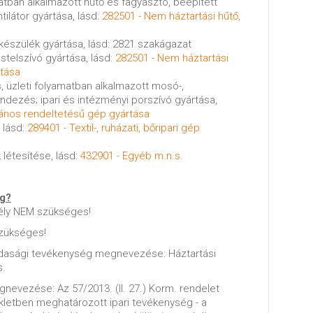
matban alkalmazott hűtő és fagyasztó, beépített
ilátor gyártása, lásd:
282501 - Nem háztartási hűtő,
őkészülék gyártása, lásd: 2821 szakágazat
üstelszívó gyártása, lásd:
282501 - Nem háztartási
rtása
 üzleti folyamatban alkalmazott mosó-,
ndezés; ipari és intézményi porszívó gyártása,
lános rendeltetésű gép gyártása
 lásd:
289401 - Textil-, ruházati, bőripari gép
 létesítése, lásd:
432901 - Egyéb m.n.s.
ég?
ély NEM szükséges!
zükséges!
zdasági tevékenység megnevezése: Háztartási
s.
nevezése: Az 57/2013. (II. 27.) Korm. rendelet
ékletben meghatározott ipari tevékenység - a