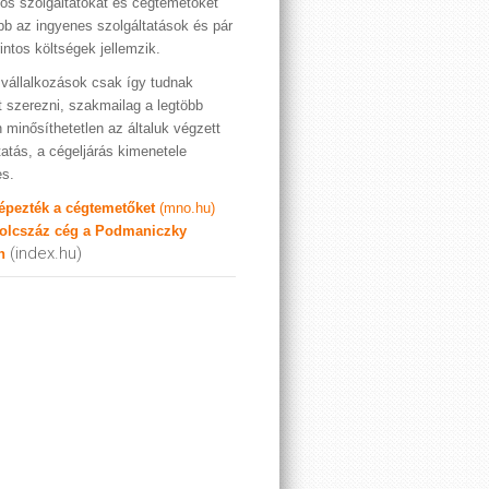
os szolgáltatókat és cégtemetőket
bb az ingyenes szolgáltatások és pár
rintos költségek jellemzik.
vállalkozások csak így tudnak
t szerezni, szakmailag a legtöbb
 minősíthetetlen az általuk végzett
tatás, a cégeljárás kimenetele
es.
képezték a cégtemetőket
(mno.hu)
olcszáz cég a Podmaniczky
(index.hu)
n