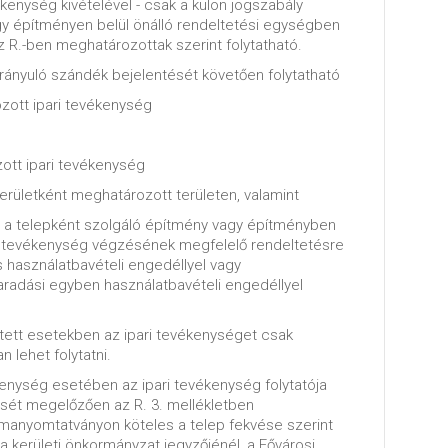
kenység kivételével - csak a külön jogszabály
gy építményen belül önálló rendeltetési egységben
z R.-ben meghatározottak szerint folytatható.
ányuló szándék bejelentését követően folytatható
zott ipari tevékenység
ott ipari tevékenység
területként meghatározott területen, valamint
ha a telepként szolgáló építmény vagy építményben
a tevékenység végzésének megfelelő rendeltetésre
 használatbavételi engedéllyel vagy
maradási egyben használatbavételi engedéllyel
tett esetekben az ipari tevékenységet csak
 lehet folytatni.
kenység esetében az ipari tevékenység folytatója
sét megelőzően az R. 3. mellékletben
manyomtatványon köteles a telep fekvése szerint
a kerületi önkormányzat jegyzőjénél, a Fővárosi