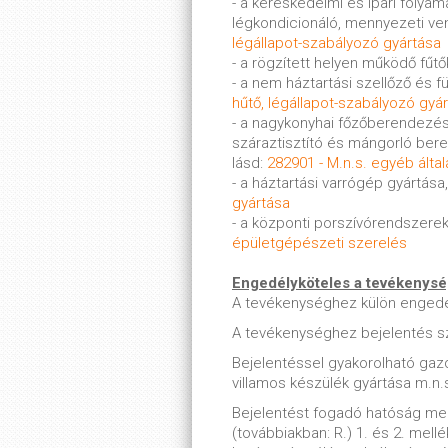
- a kereskedelmi és ipari folya
légkondicionáló, mennyezeti vent
légállapot-szabályozó gyártása
- a rögzített helyen működő fűt
- a nem háztartási szellőző és f
hűtő, légállapot-szabályozó gyá
- a nagykonyhai főzőberendezés,
száraztisztító és mángorló bere
lásd:
282901 - M.n.s. egyéb álta
- a háztartási varrógép gyártása,
gyártása
- a központi porszívórendszerek
épületgépészeti szerelés
Engedélyköteles a tevékenys
A tevékenységhez külön enged
A tevékenységhez bejelentés s
Bejelentéssel gyakorolható ga
villamos készülék gyártása m.n.
Bejelentést fogadó hatóság meg
(továbbiakban: R.) 1. és 2. mell