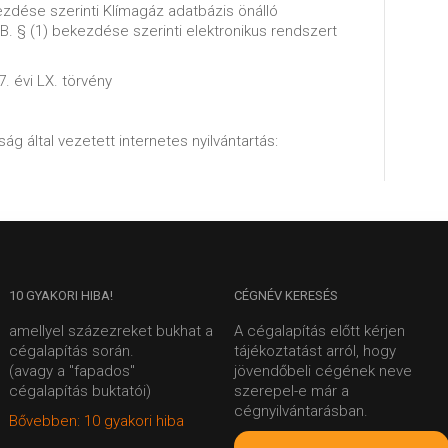
kezdése szerinti Klímagáz adatbázis önálló
/B. § (1) bekezdése szerinti elektronikus rendszert
7. évi LX. törvény
ág által vezetett internetes nyilvántartás:
10
GYAKORI HIBA!
CÉGNÉV
KERESÉS
amellyel százezreket bukhat a
A cégalapítás előtt kérjen
cégalapítás során.
tájékoztatást arról, hogy
(avagy a "fapados"
jövendőbeli cégének neve
cégalapítás buktatói)
szerepel-e már a
cégnyilvántarásban.
Bővebben: 10 gyakori hiba