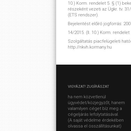
10.) Korm. rendelet 5. § (1) be
részeként vezeti az Ügkr. tv. 31
(ETS rendszer).
Bejelentést előíró jogforrás: 200
14/2015. (II. 10.) Korm. rendelet
Szolgáltatás piacfelügeleti hatós
http://nkvh.kormany.hu
VIGYÁZAT!
ZUGÍRÁSZAT
ha nem közvetlenül
ügyvédet/közjegyzőt, hanem
valamilyen céget bíz meg a
cégeljárás lefolytatásával.
(A saját védelme érdekében
olvassa el összállításunkat)