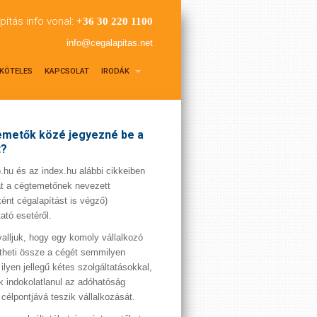
pítás info vonal:
+36 30 220 1100
info@cegalapitas.net
KÖTELES
KAPCSOLAT
IRODÁK
metők közé jegyezné be a
t?
hu és az index.hu alábbi cikkeiben
t a cégtemetőnek nevezett
ént cégalapítást is végző)
tató esetéről.
valljuk, hogy egy komoly vállalkozó
theti össze a cégét semmilyen
 ilyen jellegű kétes szolgáltatásokkal,
 indokolatlanul az adóhatóság
 célpontjává teszik vállalkozását.