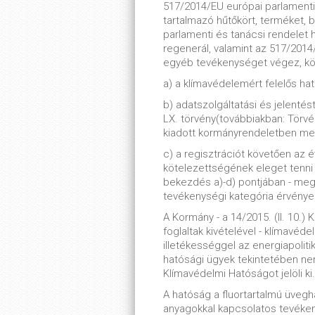
517/2014/EU európai parlamenti 
tartalmazó hűtőkört, terméket, 
parlamenti és tanácsi rendelet ha
regenerál, valamint az 517/2014
egyéb tevékenységet végez, kö
a) a klímavédelemért felelős hat
b) adatszolgáltatási és jelentés
LX. törvény(továbbiakban: Törvé
kiadott kormányrendeletben me
c) a regisztrációt követően az é
kötelezettségének eleget tenni 
bekezdés a)-d) pontjában - meg
tevékenységi kategória érvényes
A Kormány - a 14/2015. (II. 10.)
foglaltak kivételével - klímavé
illetékességgel az energiapolitik
hatósági ügyek tekintetében ne
Klímavédelmi Hatóságot jelöli ki.
A hatóság a fluortartalmú üveg
anyagokkal kapcsolatos tevékeny