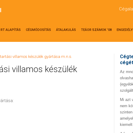
Cégala
l
RT ALAPÍTÁS
CÉGMÓDOSÍTÁS
ÁTALAKULÁS
TEÁOR SZÁMOK '08
ENGEDÉLY
Cégte
tartási villamos készülék gyártása m.n.s.
cégé
ási villamos készülék
Az mno.
olvasha
(egyébk
szolgál
Mi azt 
yártása:
nem kö
szinten
amelyek
kiemelt