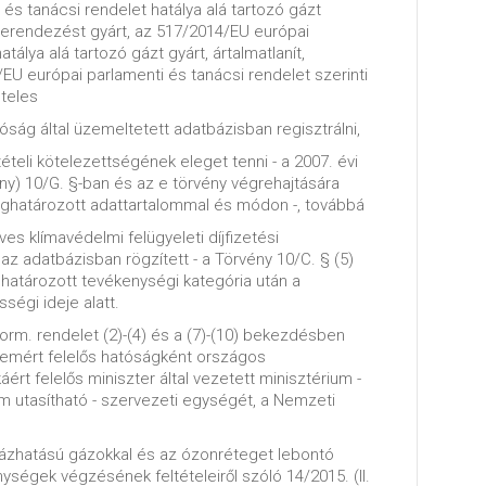
és tanácsi rendelet hatálya alá tartozó gázt
berendezést gyárt, az 517/2014/EU európai
tálya alá tartozó gázt gyárt, ártalmatlanít,
/EU európai parlamenti és tanácsi rendelet szerinti
teles
óság által üzemeltetett adatbázisban regisztrálni,
tételi kötelezettségének eleget tenni - a 2007. évi
ny) 10/G. §-ban és az e törvény végrehajtására
ghatározott adattartalommal és módon -, továbbá
ves klímavédelmi felügyeleti díjfizetési
az adatbázisban rögzített - a Törvény 10/C. § (5)
határozott tevékenységi kategória után a
ségi ideje alatt.
 Korm. rendelet (2)-(4) és a (7)-(10) bekezdésben
delemért felelős hatóságként országos
áért felelős miniszter által vezetett minisztérium -
m utasítható - szervezeti egységét, a Nemzeti
házhatású gázokkal és az ózonréteget lebontó
ségek végzésének feltételeiről szóló 14/2015. (II.