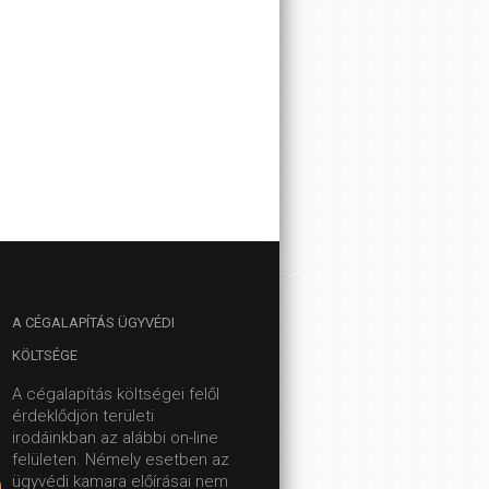
A
CÉGALAPÍTÁS ÜGYVÉDI
KÖLTSÉGE
A cégalapítás költségei felől
érdeklődjön területi
irodáinkban az alábbi on-line
felületen.
Némely esetben az
ügyvédi kamara előírásai nem