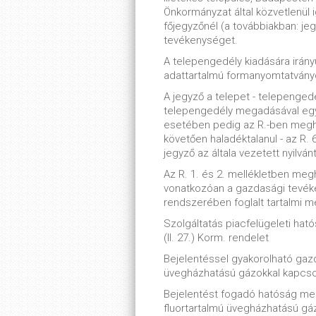
Önkormányzat által közvetlenül i
főjegyzőnél (a továbbiakban: jegy
tevékenységet.
A telepengedély kiadására irány
adattartalmú formanyomtatványon
A jegyző a telepet - telepenge
telepengedély megadásával egy
esetében pedig az R.-ben meghat
követően haladéktalanul - az R. 6
jegyző az általa vezetett nyilván
Az R. 1. és 2. mellékletben meg
vonatkozóan a gazdasági tevék
rendszerében foglalt tartalmi 
Szolgáltatás piacfelügeleti hatós
(II. 27.) Korm. rendelet
Bejelentéssel gyakorolható ga
üvegházhatású gázokkal kapcso
Bejelentést fogadó hatóság meg
fluortartalmú üvegházhatású gá