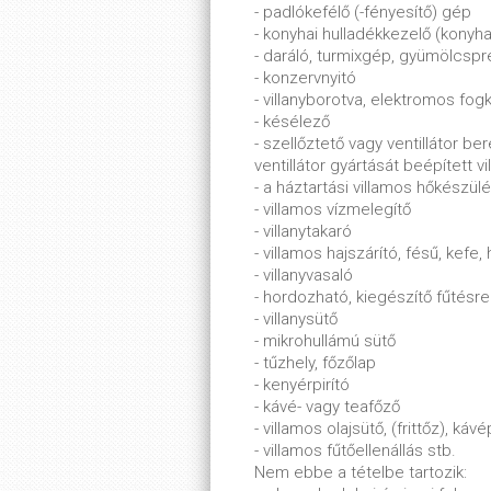
- padlókefélő (-fényesítő) gép
- konyhai hulladékkezelő (konyh
- daráló, turmixgép, gyümölcspr
- konzervnyitó
- villanyborotva, elektromos fog
- késélező
- szellőztető vagy ventillátor 
ventillátor gyártását beépített v
- a háztartási villamos hőkészülé
- villamos vízmelegítő
- villanytakaró
- villamos hajszárító, fésű, kefe,
- villanyvasaló
- hordozható, kiegészítő fűtésre
- villanysütő
- mikrohullámú sütő
- tűzhely, főzőlap
- kenyérpirító
- kávé- vagy teafőző
- villamos olajsütő, (frittőz), ká
- villamos fűtőellenállás stb.
Nem ebbe a tételbe tartozik: