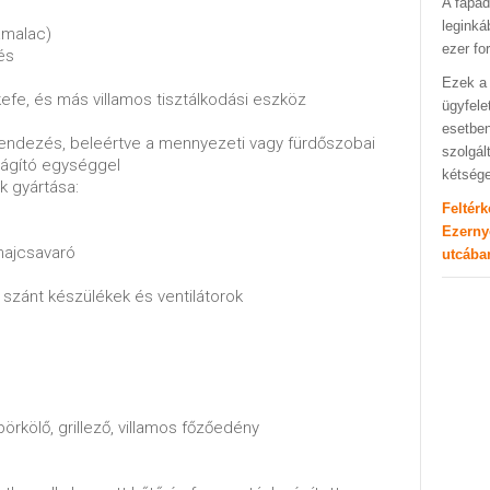
A fapad
leginká
amalac)
ezer fo
és
Ezek a 
kefe, és más villamos tisztálkodási eszköz
ügyfele
esetben
berendezés, beleértve a mennyezeti vagy fürdőszobai
szolgál
ilágító egységgel
kétség
k gyártása:
Feltér
Ezerny
 hajcsavaró
utcába
 szánt készülékek és ventilátorok
vépörkölő, grillező, villamos főzőedény