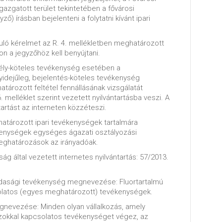
gazgatott terület tekintetében a fővárosi
ző) írásban bejelenteni a folytatni kívánt ipari
uló kérelmet az R. 4. mellékletben meghatározott
 a jegyzőhöz kell benyújtani.
dély-köteles tevékenység esetében a
idejűleg, bejelentés-köteles tevékenység
ározott feltétel fennállásának vizsgálatát
. melléklet szerint vezetett nyilvántartásba veszi. A
tartást az interneten közzéteszi.
határozott ipari tevékenységek tartalmára
enységek egységes ágazati osztályozási
meghatározások az irányadóak.
ág által vezetett internetes nyilvántartás: 57/2013.
zdasági tevékenység megnevezése: Fluortartalmú
latos (egyes meghatározott) tevékenységek.
nevezése: Minden olyan vállalkozás, amely
zokkal kapcsolatos tevékenységet végez, az