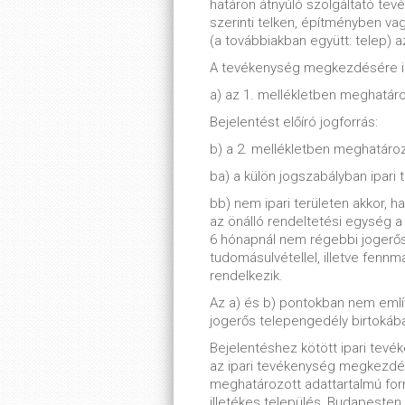
határon átnyúló szolgáltató tevé
szerinti telken, építményben va
(a továbbiakban együtt: telep) a
A tevékenység megkezdésére ir
a) az 1. mellékletben meghatáro
Bejelentést előíró jogforrás:
b) a 2. mellékletben meghatároz
ba) a külön jogszabályban ipari 
bb) nem ipari területen akkor, 
az önálló rendeltetési egység 
6 hónapnál nem régebbi jogerős
tudomásulvétellel, illetve fenn
rendelkezik.
Az a) és b) pontokban nem emlí
jogerős telepengedély birtokában
Bejelentéshez kötött ipari tevé
az ipari tevékenység megkezdé
meghatározott adattartalmú for
illetékes település, Budapesten 