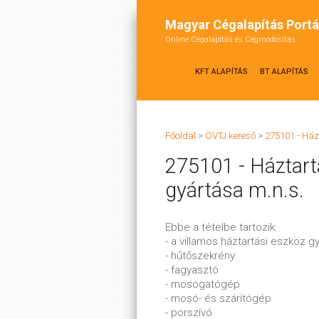
Magyar Cégalapítás Portá
Online Cégalapítás és Cégmódosítás
KFT ALAPÍTÁS
BT ALAPÍTÁS
Főoldal
>
ÖVTJ kereső
>
275101 - Ház
275101 - Háztart
gyártása m.n.s.
Ebbe a tételbe tartozik:
- a villamos háztartási eszköz g
- hűtőszekrény
- fagyasztó
- mosogatógép
- mosó- és szárítógép
- porszívó