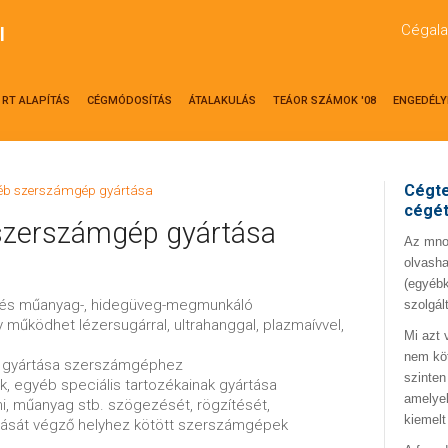
Cégala
l
RT ALAPÍTÁS
CÉGMÓDOSÍTÁS
ÁTALAKULÁS
TEÁOR SZÁMOK '08
ENGEDÉLY
Cégte
yéb szerszámgép gyártása
cégé
szerszámgép gyártása
Az mno.
olvasha
(egyébk
mi- és műanyag-, hidegüveg-megmunkáló
szolgál
működhet lézersugárral, ultrahanggal, plazmaívvel,
Mi azt 
nem kö
k gyártása szerszámgéphez
szinten
, egyéb speciális tartozékainak gyártása
amelyek
mi, műanyag stb. szögezését, rögzítését,
kiemelt
tását végző helyhez kötött szerszámgépek