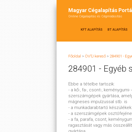
Magyar Cégalapítás Portá
Online Cégalapítás és Cégmódosítás
KFT ALAPÍTÁS
BT ALAPÍTÁS
Főoldal
>
ÖVTJ kereső
>
284901 - Eg
284901 - Egyéb 
Ebbe a tételbe tartozik:
- a kő-, fa-, csont-, keménygu
szerszámgépek gyártása, amely 
mágneses impulzussal stb. is
- a munkadarabtartó készüléke
- a szerszámgépek osztófejének
- a fa, parafa, csont, keménygu
ragasztását vagy más összeállí
gyártása