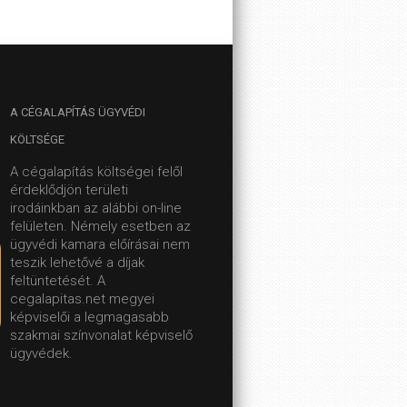
A
CÉGALAPÍTÁS ÜGYVÉDI
KÖLTSÉGE
A cégalapítás költségei felől
érdeklődjön területi
irodáinkban az alábbi on-line
felületen.
Némely esetben az
ügyvédi kamara előírásai nem
teszik lehetővé a díjak
feltüntetését. A
cegalapitas.net megyei
képviselői a legmagasabb
szakmai színvonalat képviselő
ügyvédek.