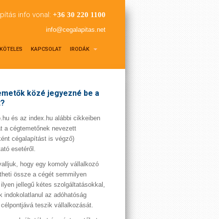
pítás info vonal:
+36 30 220 1100
info@cegalapitas.net
KÖTELES
KAPCSOLAT
IRODÁK
metők közé jegyezné be a
t?
hu és az index.hu alábbi cikkeiben
t a cégtemetőnek nevezett
ént cégalapítást is végző)
tató esetéről.
valljuk, hogy egy komoly vállalkozó
theti össze a cégét semmilyen
 ilyen jellegű kétes szolgáltatásokkal,
 indokolatlanul az adóhatóság
 célpontjává teszik vállalkozását.