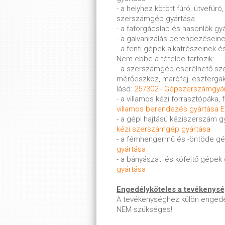
- a helyhez kötött fúró, ütvefúr
szerszámgép gyártása
- a faforgácslap és hasonlók g
- a galvanizálás berendezésein
- a fenti gépek alkatrészeinek é
Nem ebbe a tételbe tartozik:
- a szerszámgép cserélhető sze
mérőeszköz, marófej, esztergaké
lásd:
257302 - Gépszerszámgyá
- a villamos kézi forrasztópáka, 
villamos berendezés gyártása E
- a gépi hajtású kéziszerszám g
kézi szerszámgép gyártása
- a fémhengermű és -öntöde gép
gyártása
- a bányászati és köfejtő gépek 
gyártása
Engedélyköteles a tevékenys
A tevékenységhez külön engedé
NEM szükséges!