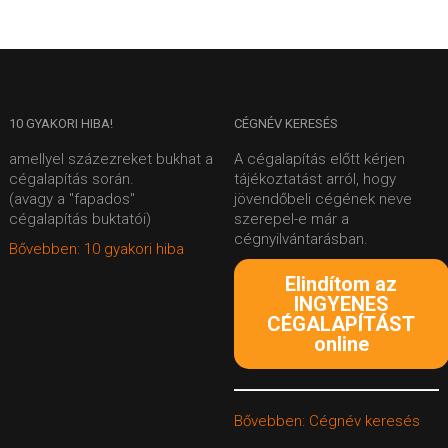
10
GYAKORI HIBA!
CÉGNÉV
KERESÉS
amellyel százezreket bukhat a
A cégalapítás előtt kérjen
cégalapítás során.
tájékoztatást arról, hogy
(avagy a "fapados"
jövendőbeli cégének neve
cégalapítás buktatói)
szerepel-e már a
cégnyilvántarásban.
Bővebben: 10 gyakori hiba
Elindítom az
INGYENES
CÉGALAPÍTÁST
online
Bővebben: Cégnév keresés