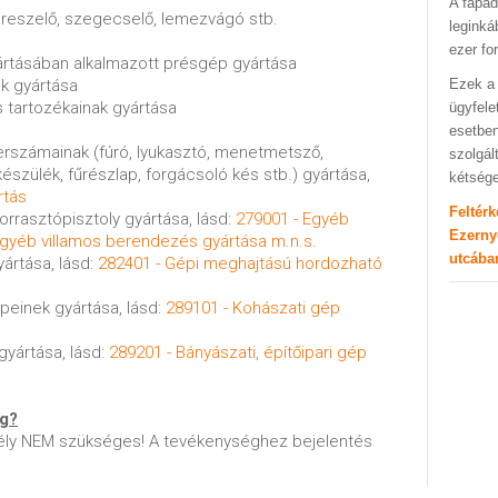
A fapad
ó, reszelő, szegecselő, lemezvágó stb.
leginká
ezer fo
yártásában alkalmazott présgép gyártása
ek gyártása
Ezek a 
s tartozékainak gyártása
ügyfele
esetben
rszámainak (fúró, lyukasztó, menetmetsző,
szolgál
szülék, fűrészlap, forgácsoló kés stb.) gyártása,
kétség
rtás
Feltér
forrasztópisztoly gyártása, lásd:
279001 - Egyéb
Ezerny
gyéb villamos berendezés gyártása m.n.s.
utcába
yártása, lásd:
282401 - Gépi meghajtású hordozható
einek gyártása, lásd:
289101 - Kohászati gép
gyártása, lásd:
289201 - Bányászati, építőipari gép
ég?
ly NEM szükséges! A tevékenységhez bejelentés