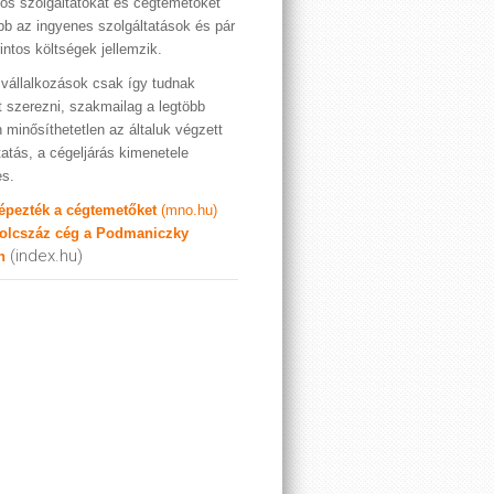
os szolgáltatókat és cégtemetőket
bb az ingyenes szolgáltatások és pár
rintos költségek jellemzik.
vállalkozások csak így tudnak
t szerezni, szakmailag a legtöbb
 minősíthetetlen az általuk végzett
tatás, a cégeljárás kimenetele
es.
képezték a cégtemetőket
(mno.hu)
olcszáz cég a Podmaniczky
(index.hu)
n