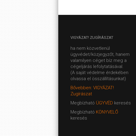
VIGYÁZAT!
ZUGÍRÁSZAT
ha nem közvetlenül
ügyvédet/közjegyzőt, hanem
valamilyen céget bíz meg a
cégeljárás lefolytatásával.
(A saját védelme érdekében
olvassa el összállításunkat)
Bővebben: VIGYÁZAT!
Zugírászat
Megbízható
ÜGYVÉD
keresés
Megbízható
KÖNYVELŐ
keresés