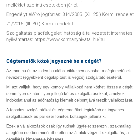
melléklet szerinti esetekben jár el.
Engedélyt előíró jogforrás: 314/2005. (XII. 25.) Korm. rendelet
71/2015. (III. 30.) Korm. rendelet
Szolgáltatás piacfelügeleti hatóság által vezetett internetes
nyilvántartás: https://www.kormanyhivatal.hu/hu
Cégtemetők közé jegyezné be a cégét?
Az mno.hu és az index.hu alábbi cikkeiben olvashat a cégtemetőnek
nevezett (egyébként cégalapítást is végző) szolgáltató esetéről.
Mi azt valljuk, hogy egy komoly vállalkozó nem kötheti össze a cégét
semmilyen szinten ilyen jellegű kétes szolgáltatásokkal, amelyek
indokolatlanul az adóhatóság kiemelt célpontjává teszik vállalkozását.
A fapados szolgáltatókat és cégtemetőket leginkább az ingyenes
szolgáltatások és pár ezer forintos költségek jellemzik.
Ezek a vállalkozások csak így tudnak ügyfelet szerezni, szakmailag
a legtöbb esetben minősíthetetlen az általuk végzett szolgáltatás, a
cégeljárás kimenetele kétséges.