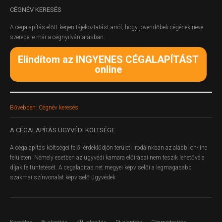
CÉGNÉV
KERESÉS
A cégalapítás előtt kérjen tájékoztatást arról, hogy jövendőbeli cégének neve
szerepel-e már a cégnyilvántarásban.
Elindítom az INGYENES CÉGALAPÍTÁST
online
Bővebben: Cégnév keresés
A
CÉGALAPÍTÁS ÜGYVÉDI KÖLTSÉGE
A cégalapítás költségei felől érdeklődjön területi irodáinkban az alábbi on-line
felületen.
Némely esetben az ügyvédi kamara előírásai nem teszik lehetővé a
díjak feltüntetését. A cegalapitas.net megyei képviselői a legmagasabb
szakmai színvonalat képviselő ügyvédek.