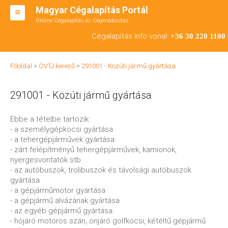
Magyar Cégalapítás Portál
Online Cégalapítás és Cégmódosítás
KFT ALAPÍTÁS
Cégalapítás info vonal:
+36 30 220 1100
BT ALAPÍTÁS
Főoldal
>
ÖVTJ kereső
>
291001 - Közúti jármű gyártása
RT ALAPÍTÁS
291001 - Közúti jármű gyártása
CÉGMÓDOSÍTÁS
ÁTALAKULÁS
Ebbe a tételbe tartozik:
- a személygépkocsi gyártása
TEÁOR SZÁMOK '08
- a tehergépjárművek gyártása:
- zárt felépítményű tehergépjárművek, kamionok,
ENGEDÉLYKÖTELES
nyergesvontatók stb.
- az autóbuszok, trolibuszok és távolsági autóbuszok
KAPCSOLAT
gyártása
- a gépjárműmotor gyártása
IRODÁK
- a gépjármű alvázának gyártása
- az egyéb gépjármű gyártása:
- hójáró motoros szán, önjáró golfkocsi, kétéltű gépjármű