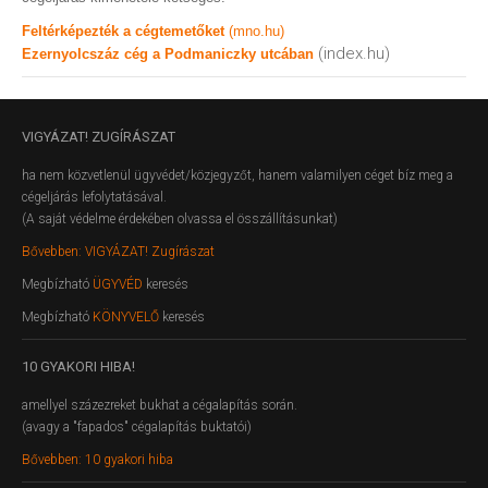
Feltérképezték a cégtemetőket
(mno.hu)
(index.hu)
Ezernyolcszáz cég a Podmaniczky utcában
VIGYÁZAT!
ZUGÍRÁSZAT
ha nem közvetlenül ügyvédet/közjegyzőt, hanem valamilyen céget bíz meg a
cégeljárás lefolytatásával.
(A saját védelme érdekében olvassa el összállításunkat)
Bővebben: VIGYÁZAT! Zugírászat
Megbízható
ÜGYVÉD
keresés
Megbízható
KÖNYVELŐ
keresés
10
GYAKORI HIBA!
amellyel százezreket bukhat a cégalapítás során.
(avagy a "fapados" cégalapítás buktatói)
Bővebben: 10 gyakori hiba