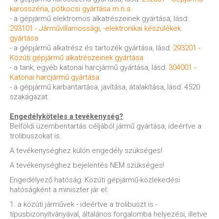
karosszéria, pótkocsi gyártása m.n.s.
- a gépjármű elektromos alkatrészeinek gyártása, lásd:
293101 - Járművillamossági, -elektronikai készülékek
gyártása
- a gépjármű alkatrész és tartozék gyártása, lásd:
293201 -
Közúti gépjármű alkatrészeinek gyártása
- a tank, egyéb katonai harcjármű gyártása, lásd:
304001 -
Katonai harcjármű gyártása
- a gépjármű karbantartása, javítása, átalakítása, lásd: 4520
szakágazat
Engedélyköteles a tevékenység?
Belföldi üzembentartás céljából jármű gyártása, ideértve a
trolibuszokat is.
A tevékenységhez külön engedély szükséges!
A tevékenységhez bejelentés NEM szükséges!
Engedélyező hatóság: Közúti gépjármű-közlekedési
hatóságként a miniszter jár el:
1. a közúti járművek - ideértve a trolibuszt is -
típusbizonyítványával, általános forgalomba helyezési, illetve