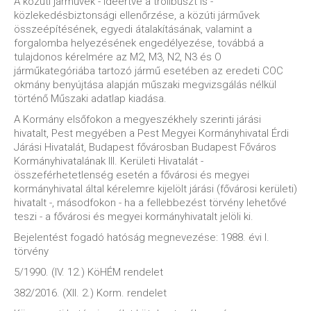
A közúti járművek - ideértve a trolibuszt is -
közlekedésbiztonsági ellenőrzése, a közúti járművek
összeépítésének, egyedi átalakításának, valamint a
forgalomba helyezésének engedélyezése, továbbá a
tulajdonos kérelmére az M2, M3, N2, N3 és O
járműkategóriába tartozó jármű esetében az eredeti COC
okmány benyújtása alapján műszaki megvizsgálás nélkül
történő Műszaki adatlap kiadása.
A Kormány elsőfokon a megyeszékhely szerinti járási
hivatalt, Pest megyében a Pest Megyei Kormányhivatal Érdi
Járási Hivatalát, Budapest fővárosban Budapest Főváros
Kormányhivatalának III. Kerületi Hivatalát -
összeférhetetlenség esetén a fővárosi és megyei
kormányhivatal által kérelemre kijelölt járási (fővárosi kerületi)
hivatalt -, másodfokon - ha a fellebbezést törvény lehetővé
teszi - a fővárosi és megyei kormányhivatalt jelöli ki.
Bejelentést fogadó hatóság megnevezése: 1988. évi I.
törvény
5/1990. (IV. 12.) KöHÉM rendelet
382/2016. (XII. 2.) Korm. rendelet