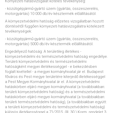
Környezeti hatásvizsgálat köteles tevékenység:
- közútigépjármű-gyártó üzem (gyártás, összeszerelés,
motorgyártás) 10 000 db/év késztermék előállításától.
A környezetvédelmi hatóság előzetes vizsgálatban hozott
döntésétől függően környezeti hatásvizsgálatra kötelezett
tevékenységek:
- közútigépjármű-gyártó üzem (gyártás, összeszerelés,
motorgyártás) 5000 db/év késztermék előállításától.
Engedélyező hatóság: A területileg illetékes -
környezetvédelmi és természetvédelmi hatóság engedélye.
Területi környezetvédelmi és természetvédelmi
hatóságként megyei illetékességgel - e bekezdésben
foglalt kivétellel - a megyei kormányhivatal jár el. Budapest
főváros és Pest megye területére kiterjedő illetékességgel
a Pest Megyei Kormányhivatal ár el. A környezetvédelmi
hatáskörben eljáró megyei kormányhivatal (a továbbiakban:
területi környezetvédelmi hatóság) és a természetvédelmi
hatáskörben eljáró megyei kormányhivatal (a továbbiakban:
területi természetvédelmi hatóság), (a továbbiakban együtt:
a területi környezetvédelmi és természetvédelmi hatóság)
különös illetékességgel a 71/2015. (III. 30.) Korm. rendelet 3.