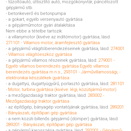
- tűzoltóautó, úttisztító autó, mozgókönyvtár, páncélozott
gépjármű stb.
- betonkeverő és betonpumpa
- a gokart, egyéb versenyautó gyártása
- a gépjárműmotor gyári átalakítása
Nem ebbe a tételbe tartozik:
- a villanymotor (kivéve az indítómotor) gyártása, lásd:
271101 - Villamos motor, áramfejlesztő gyártása
- a gépjármű világítóberendezéseinek gyártása, lásd:
274001
- Villamos világítóeszköz gyártása
- a gépjármű villamos részeinek gyártása, lásd:
279001 -
Egyéb villamos berendezés gyártása Egyéb villamos
berendezés gyártása m.n.s.
,
293101 - Járművillamossági, -
elektronikai készülékek gyártása
- a dugattyú, dugattyúgyűrű, porlasztó gyártása, lásd:
281101
- Motor, turbina gyártása (kivéve: légi, közútijármű-motor)
- a mezőgazdasági traktor gyártása, lásd:
283002 -
Mezőgazdasági traktor gyártása
- az építőgép, bányagép vontatójának gyártása, lásd:
289201
- Bányászati, építőipari gép gyártása
- a nem közúti billenős gépjármű (dömper) gyártása, lásd:
289201 - Bányászati, építőipari gép gyártása
- a gépjármű karosszéria gyártása, lásd:
292001 - Gépjármű-