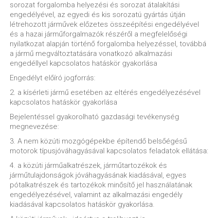
sorozat forgalomba helyezési és sorozat átalakítási
engedélyével, az egyedi és kis sorozatú gyártás útján
létrehozott járművek előzetes összeépítési engedélyével
és a hazai járműforgalmazók részéről a megfelelőségi
nyilatkozat alapján történő forgalomba helyezéssel, továbbá
a jármű megváltoztatására vonatkozó alkalmazási
engedéllyel kapcsolatos hatáskör gyakorlása
Engedélyt előíró jogforrás:
2. a kísérleti jármű esetében az eltérés engedélyezésével
kapcsolatos hatáskör gyakorlása
Bejelentéssel gyakorolható gazdasági tevékenység
megnevezése:
3. A nem közúti mozgógépekbe építendő belsőégésű
motorok típusjóváhagyásával kapcsolatos feladatok ellátása:
4. a közúti járműalkatrészek, járműtartozékok és
járműtulajdonságok jóváhagyásának kiadásával, egyes
pótalkatrészek és tartozékok minősítő jel használatának
engedélyezésével, valamint az alkalmazási engedély
kiadásával kapcsolatos hatáskör gyakorlása.