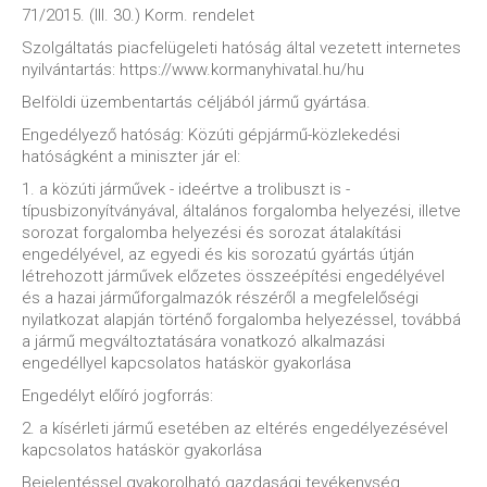
71/2015. (III. 30.) Korm. rendelet
Szolgáltatás piacfelügeleti hatóság által vezetett internetes
nyilvántartás: https://www.kormanyhivatal.hu/hu
Belföldi üzembentartás céljából jármű gyártása.
Engedélyező hatóság: Közúti gépjármű-közlekedési
hatóságként a miniszter jár el:
1. a közúti járművek - ideértve a trolibuszt is -
típusbizonyítványával, általános forgalomba helyezési, illetve
sorozat forgalomba helyezési és sorozat átalakítási
engedélyével, az egyedi és kis sorozatú gyártás útján
létrehozott járművek előzetes összeépítési engedélyével
és a hazai járműforgalmazók részéről a megfelelőségi
nyilatkozat alapján történő forgalomba helyezéssel, továbbá
a jármű megváltoztatására vonatkozó alkalmazási
engedéllyel kapcsolatos hatáskör gyakorlása
Engedélyt előíró jogforrás:
2. a kísérleti jármű esetében az eltérés engedélyezésével
kapcsolatos hatáskör gyakorlása
Bejelentéssel gyakorolható gazdasági tevékenység