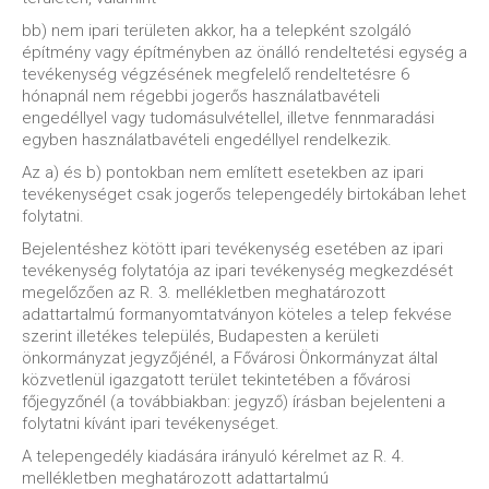
bb) nem ipari területen akkor, ha a telepként szolgáló
építmény vagy építményben az önálló rendeltetési egység a
tevékenység végzésének megfelelő rendeltetésre 6
hónapnál nem régebbi jogerős használatbavételi
engedéllyel vagy tudomásulvétellel, illetve fennmaradási
egyben használatbavételi engedéllyel rendelkezik.
Az a) és b) pontokban nem említett esetekben az ipari
tevékenységet csak jogerős telepengedély birtokában lehet
folytatni.
Bejelentéshez kötött ipari tevékenység esetében az ipari
tevékenység folytatója az ipari tevékenység megkezdését
megelőzően az R. 3. mellékletben meghatározott
adattartalmú formanyomtatványon köteles a telep fekvése
szerint illetékes település, Budapesten a kerületi
önkormányzat jegyzőjénél, a Fővárosi Önkormányzat által
közvetlenül igazgatott terület tekintetében a fővárosi
főjegyzőnél (a továbbiakban: jegyző) írásban bejelenteni a
folytatni kívánt ipari tevékenységet.
A telepengedély kiadására irányuló kérelmet az R. 4.
mellékletben meghatározott adattartalmú