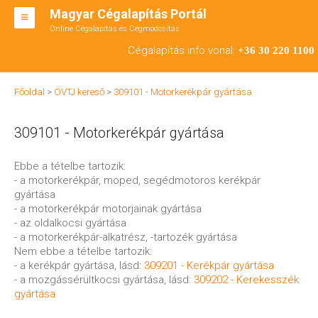
Magyar Cégalapítás Portál
Online Cégalapítás és Cégmódosítás
KFT ALAPÍTÁS
Cégalapítás info vonal:
+36 30 220 1100
BT ALAPÍTÁS
Főoldal
>
ÖVTJ kereső
>
309101 - Motorkerékpár gyártása
RT ALAPÍTÁS
309101 - Motorkerékpár gyártása
CÉGMÓDOSÍTÁS
ÁTALAKULÁS
Ebbe a tételbe tartozik:
- a motorkerékpár, moped, segédmotoros kerékpár
TEÁOR SZÁMOK '08
gyártása
- a motorkerékpár motorjainak gyártása
ENGEDÉLYKÖTELES
- az oldalkocsi gyártása
- a motorkerékpár-alkatrész, -tartozék gyártása
KAPCSOLAT
Nem ebbe a tételbe tartozik:
- a kerékpár gyártása, lásd:
309201 - Kerékpár gyártása
IRODÁK
- a mozgássérültkocsi gyártása, lásd:
309202 - Kerekesszék
gyártása