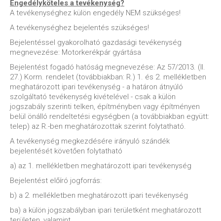
Engedélyköteles a tevékenység?
A tevékenységhez külön engedély NEM szükséges!
A tevékenységhez bejelentés szükséges!
Bejelentéssel gyakorolható gazdasági tevékenység
megnevezése: Motorkerékpár gyártása
Bejelentést fogadó hatóság megnevezése: Az 57/2013. (II.
27.) Korm. rendelet (továbbiakban: R.) 1. és 2. mellékletben
meghatározott ipari tevékenység - a határon átnyúló
szolgáltató tevékenység kivételével - csak a külön
jogszabály szerinti telken, építményben vagy építményen
belül önálló rendeltetési egységben (a továbbiakban együtt:
telep) az R.-ben meghatározottak szerint folytatható.
A tevékenység megkezdésére irányuló szándék
bejelentését követően folytatható
a) az 1. mellékletben meghatározott ipari tevékenység
Bejelentést előíró jogforrás:
b) a 2. mellékletben meghatározott ipari tevékenység
ba) a külön jogszabályban ipari területként meghatározott
területen, valamint