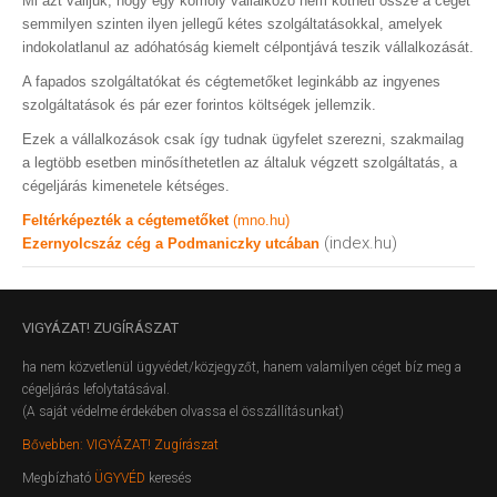
Mi azt valljuk, hogy egy komoly vállalkozó nem kötheti össze a cégét
semmilyen szinten ilyen jellegű kétes szolgáltatásokkal, amelyek
indokolatlanul az adóhatóság kiemelt célpontjává teszik vállalkozását.
A fapados szolgáltatókat és cégtemetőket leginkább az ingyenes
szolgáltatások és pár ezer forintos költségek jellemzik.
Ezek a vállalkozások csak így tudnak ügyfelet szerezni, szakmailag
a legtöbb esetben minősíthetetlen az általuk végzett szolgáltatás, a
cégeljárás kimenetele kétséges.
Feltérképezték a cégtemetőket
(mno.hu)
(index.hu)
Ezernyolcszáz cég a Podmaniczky utcában
VIGYÁZAT!
ZUGÍRÁSZAT
ha nem közvetlenül ügyvédet/közjegyzőt, hanem valamilyen céget bíz meg a
cégeljárás lefolytatásával.
(A saját védelme érdekében olvassa el összállításunkat)
Bővebben: VIGYÁZAT! Zugírászat
Megbízható
ÜGYVÉD
keresés