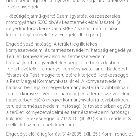
döntésétől függően környezeti hatásvizsgálatra kötelezett
tevékenységek:
- közútigépjármű-gyártó üzem (gyártás, összeszerelés,
motorgyártás) 5000 db/év késztermék előállításától. (a
segédmotoros kerékpár a KRESZ szerint nem minősül
közúti gépjárműnek-1.sz. Függelék II. b) pont).
Engedélyező hatóság: A területileg illetékes -
környezetvédelmi és természetvédelmi hatóság engedélye.
Területi környezetvédelmi és természetvédelmi
hatóságként megyei illetékességgel - e bekezdésben
foglalt kivétellel - a megyei kormányhivatal jár el. Budapest
főváros és Pest megye területére kiterjedő illetékességgel
a Pest Megyei Kormányhivatal ár el. A környezetvédelmi
hatáskörben eljáró megyei kormányhivatal (a továbbiakban:
területi környezetvédelmi hatóság) és a természetvédelmi
hatáskörben eljáró megyei kormányhivatal (a továbbiakban:
területi természetvédelmi hatóság), (a továbbiakban együtt:
a területi környezetvédelmi és természetvédelmi hatóság)
különös illetékességgel a 71/2015. (III. 30.) Korm. rendelet 3.
melléklet szerinti esetekben jár el.
Engedélyt előíró jogforrás: 314/2005. (XII. 25.) Korm. rendelet