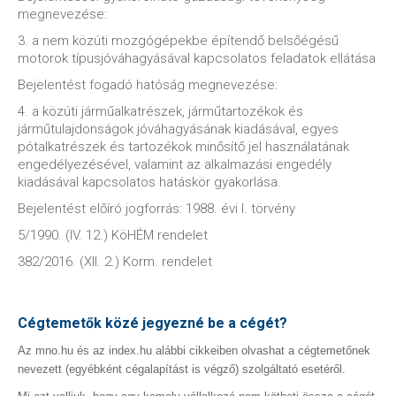
megnevezése:
3. a nem közúti mozgógépekbe építendő belsőégésű
motorok típusjóváhagyásával kapcsolatos feladatok ellátása
Bejelentést fogadó hatóság megnevezése:
4. a közúti járműalkatrészek, járműtartozékok és
járműtulajdonságok jóváhagyásának kiadásával, egyes
pótalkatrészek és tartozékok minősítő jel használatának
engedélyezésével, valamint az alkalmazási engedély
kiadásával kapcsolatos hatáskör gyakorlása.
Bejelentést előíró jogforrás: 1988. évi I. törvény
5/1990. (IV. 12.) KöHÉM rendelet
382/2016. (XII. 2.) Korm. rendelet
Cégtemetők közé jegyezné be a cégét?
Az mno.hu és az index.hu alábbi cikkeiben olvashat a cégtemetőnek
nevezett (egyébként cégalapítást is végző) szolgáltató esetéről.