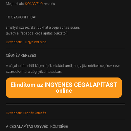
Megbízható
KÖNYVELŐ
keresés
10
GYAKORI HIBA!
amellyel százezreket bukhat a cégalapítás során.
(avagy a "fapados" cégalapítás buktatói)
Bővebben: 10 gyakori hiba
CÉGNÉV
KERESÉS
A cégalapítás előtt kérjen tájékoztatást arról, hogy jövendőbeli cégének neve
szerepel-e már a cégnyilvántarásban.
Elindítom az INGYENES CÉGALAPÍTÁST
online
Bővebben: Cégnév keresés
A
CÉGALAPÍTÁS ÜGYVÉDI KÖLTSÉGE