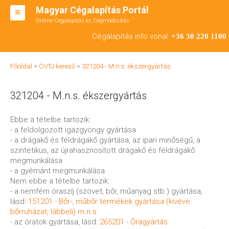
Magyar Cégalapítás Portál
Online Cégalapítás és Cégmódosítás
KFT ALAPÍTÁS
Cégalapítás info vonal:
+36 30 220 1100
BT ALAPÍTÁS
Főoldal
>
ÖVTJ kereső
>
321204 - M.n.s. ékszergyártás
RT ALAPÍTÁS
321204 - M.n.s. ékszergyártás
CÉGMÓDOSÍTÁS
ÁTALAKULÁS
Ebbe a tételbe tartozik:
- a feldolgozott igazgyöngy gyártása
TEÁOR SZÁMOK '08
- a drágakő és féldrágakő gyártása, az ipari minőségű, a
szintetikus, az újrahasznosított drágakő és féldrágakő
ENGEDÉLYKÖTELES
megmunkálása
- a gyémánt megmunkálása
KAPCSOLAT
Nem ebbe a tételbe tartozik:
- a nemfém óraszíj (szövet, bőr, műanyag stb.) gyártása,
IRODÁK
lásd:
151201 - Bőr-, műbőr termékek gyártása (kivéve:
bőrruházat, lábbeli) m.n.s.
- az óratok gyártása, lásd:
265201 - Óragyártás