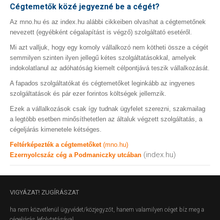
Cégtemetők közé jegyezné be a cégét?
Az mno.hu és az index.hu alábbi cikkeiben olvashat a cégtemetőnek
nevezett (egyébként cégalapítást is végző) szolgáltató esetéről.
Mi azt valljuk, hogy egy komoly vállalkozó nem kötheti össze a cégét
semmilyen szinten ilyen jellegű kétes szolgáltatásokkal, amelyek
indokolatlanul az adóhatóság kiemelt célpontjává teszik vállalkozását.
A fapados szolgáltatókat és cégtemetőket leginkább az ingyenes
szolgáltatások és pár ezer forintos költségek jellemzik.
Ezek a vállalkozások csak így tudnak ügyfelet szerezni, szakmailag
a legtöbb esetben minősíthetetlen az általuk végzett szolgáltatás, a
cégeljárás kimenetele kétséges.
Feltérképezték a cégtemetőket
(mno.hu)
(index.hu)
Ezernyolcszáz cég a Podmaniczky utcában
VIGYÁZAT!
ZUGÍRÁSZAT
ha nem közvetlenül ügyvédet/közjegyzőt, hanem valamilyen céget bíz meg a
cégeljárás lefolytatásával.