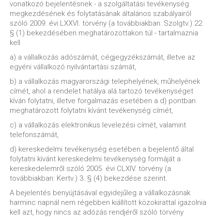
vonatkozó bejelentésnek - a szolgáltatási tevékenység
megkezdésének és folytatásának általános szabályairól
szóló 2009. évi LXXVI. törvény (a továbbiakban: Szolgtv.) 22.
§ (1) bekezdésében meghatározottakon túl - tartalmaznia
kell
a) a vállalkozás adószámát, cégjegyzékszámát, illetve az
egyéni vállalkozó nyilvántartási számát,
b) a vállalkozás magyarországi telephelyének, műhelyének
címét, ahol a rendelet hatálya alá tartozó tevékenységet
kíván folytatni, illetve forgalmazás esetében a d) pontban
meghatározott folytatni kívánt tevékenység címét,
c) a vállalkozás elektronikus levelezési címét, valamint
telefonszámát,
d) kereskedelmi tevékenység esetében a bejelentő által
folytatni kívánt kereskedelmi tevékenység formáját a
kereskedelemről szóló 2005. évi CLXIV. törvény (a
továbbiakban: Kertv.) 3. § (4) bekezdése szerint.
A bejelentés benyújtásával egyidejűleg a vállalkozásnak
harminc napnál nem régebben kiállított közokirattal igazolnia
kell azt, hogy nincs az adózás rendjéről szóló törvény