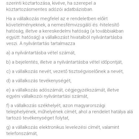
szerinti köztartozása, kivéve, ha szerepel a
köztartozásmentes adózói adatbázisban.
Ha a vállalkozás megfelel az e rendeletben előírt
követelményeknek, a nemesfémvizsgáló és -hitelesítő
hatóság, illetve a kereskedelmi hatóság (a továbbiakban
együtt: hatóság) a vállalkozást hivatalból nyilvántartásba
veszi. A nyilvántartás tartalmazza
a) a nyilvántartásba vétel számát,
b) a bejelentés, illetve a nyilvántartásba vétel időpontját,
c) a vállalkozás nevét, vezető tisztségviselőinek a nevét,
d) a vállalkozás tevékenységét,
e) a vállalkozás adószámát, cégjegyzékszámát, illetve
egyéni vállalkozói nyilvántartási számát,
f) a vállalkozás székhelyét, azon magyarországi
telephelyének, műhelyének címét, ahol a rendelet hatálya alá
tartozó tevékenységet folytat,
g) a vállalkozás elektronikus levelezési címét, valamint
telefonszámát,