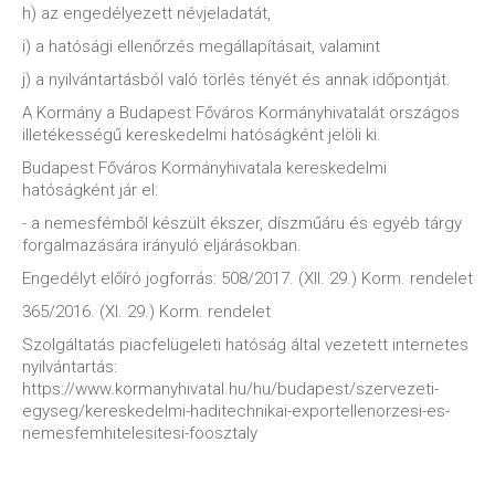
h) az engedélyezett névjeladatát,
i) a hatósági ellenőrzés megállapításait, valamint
j) a nyilvántartásból való törlés tényét és annak időpontját.
A Kormány a Budapest Főváros Kormányhivatalát országos
illetékességű kereskedelmi hatóságként jelöli ki.
Budapest Főváros Kormányhivatala kereskedelmi
hatóságként jár el:
- a nemesfémből készült ékszer, díszműáru és egyéb tárgy
forgalmazására irányuló eljárásokban.
Engedélyt előíró jogforrás: 508/2017. (XII. 29.) Korm. rendelet
365/2016. (XI. 29.) Korm. rendelet
Szolgáltatás piacfelügeleti hatóság által vezetett internetes
nyilvántartás:
https://www.kormanyhivatal.hu/hu/budapest/szervezeti-
egyseg/kereskedelmi-haditechnikai-exportellenorzesi-es-
nemesfemhitelesitesi-foosztaly