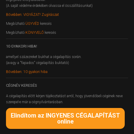
(A saját védelme érdekében olvassa el összállításunkat)
Bővebben: VIGYÁZAT! Zugírászat
Megbízható
ÜGYVÉD
keresés
Megbízható
KÖNYVELŐ
keresés
10
GYAKORI HIBA!
amellyel százezreket bukhat a cégalapítás során.
(avagy a "fapados" cégalapítás buktatói)
Bővebben: 10 gyakori hiba
CÉGNÉV
KERESÉS
A cégalapítás előtt kérjen tájékoztatást arról, hogy jövendőbeli cégének neve
szerepel-e már a cégnyilvántarásban.
Elindítom az INGYENES CÉGALAPÍTÁST
online