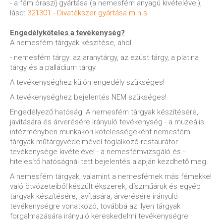
- a fém óraszíj gyártása (a nemesfém anyagú kivételével),
lásd:
321301 - Divatékszer gyártása m.n.s.
Engedélyköteles a tevékenység?
A nemesfém tárgyak készítése, ahol
- nemesfém tárgy: az aranytárgy, az ezüst tárgy, a platina
tárgy és a palládium tárgy.
A tevékenységhez külön engedély szükséges!
A tevékenységhez bejelentés NEM szükséges!
Engedélyező hatóság: A nemesfém tárgyak készítésére,
javítására és árverésére irányuló tevékenység - a muzeális
intézményben munkaköri kötelességeként nemesfém
tárgyak műtárgyvédelmével foglalkozó restaurátor
tevékenysége kivételével - a nemesfémvizsgáló és -
hitelesítő hatóságnál tett bejelentés alapján kezdhető meg.
A nemesfém tárgyak, valamint a nemesfémek más fémekkel
való ötvözeteiből készült ékszerek, díszműáruk és egyéb
tárgyak készítésére, javítására, árverésére irányuló
tevékenységre vonatkozó, továbbá az ilyen tárgyak
forgalmazására irányuló kereskedelmi tevékenységre