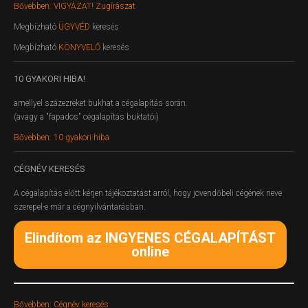
Bővebben: VIGYÁZAT! Zugírászat
Megbízható
ÜGYVÉD
keresés
Megbízható
KÖNYVELŐ
keresés
10
GYAKORI HIBA!
amellyel százezreket bukhat a cégalapítás során.
(avagy a "fapados" cégalapítás buktatói)
Bővebben: 10 gyakori hiba
CÉGNÉV
KERESÉS
A cégalapítás előtt kérjen tájékoztatást arról, hogy jövendőbeli cégének neve
szerepel-e már a cégnyilvántarásban.
Elindítom az INGYENES CÉGALAPÍTÁST
online
Bővebben: Cégnév keresés