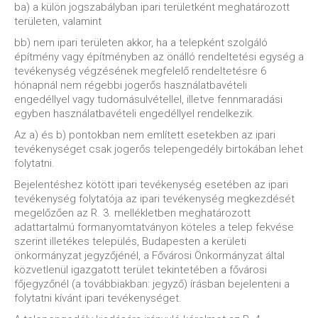
ba) a külön jogszabályban ipari területként meghatározott
területen, valamint
bb) nem ipari területen akkor, ha a telepként szolgáló
építmény vagy építményben az önálló rendeltetési egység a
tevékenység végzésének megfelelő rendeltetésre 6
hónapnál nem régebbi jogerős használatbavételi
engedéllyel vagy tudomásulvétellel, illetve fennmaradási
egyben használatbavételi engedéllyel rendelkezik.
Az a) és b) pontokban nem említett esetekben az ipari
tevékenységet csak jogerős telepengedély birtokában lehet
folytatni.
Bejelentéshez kötött ipari tevékenység esetében az ipari
tevékenység folytatója az ipari tevékenység megkezdését
megelőzően az R. 3. mellékletben meghatározott
adattartalmú formanyomtatványon köteles a telep fekvése
szerint illetékes település, Budapesten a kerületi
önkormányzat jegyzőjénél, a Fővárosi Önkormányzat által
közvetlenül igazgatott terület tekintetében a fővárosi
főjegyzőnél (a továbbiakban: jegyző) írásban bejelenteni a
folytatni kívánt ipari tevékenységet.