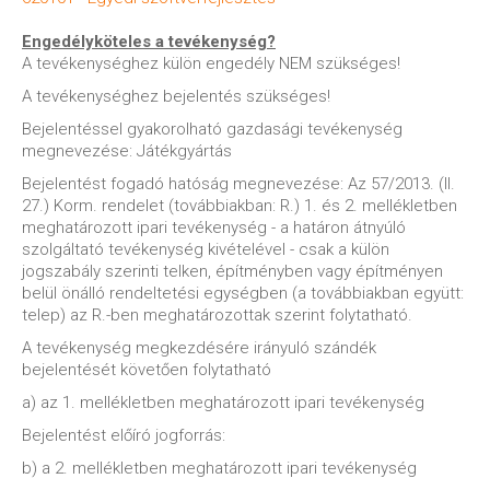
Engedélyköteles a tevékenység?
A tevékenységhez külön engedély NEM szükséges!
A tevékenységhez bejelentés szükséges!
Bejelentéssel gyakorolható gazdasági tevékenység
megnevezése: Játékgyártás
Bejelentést fogadó hatóság megnevezése: Az 57/2013. (II.
27.) Korm. rendelet (továbbiakban: R.) 1. és 2. mellékletben
meghatározott ipari tevékenység - a határon átnyúló
szolgáltató tevékenység kivételével - csak a külön
jogszabály szerinti telken, építményben vagy építményen
belül önálló rendeltetési egységben (a továbbiakban együtt:
telep) az R.-ben meghatározottak szerint folytatható.
A tevékenység megkezdésére irányuló szándék
bejelentését követően folytatható
a) az 1. mellékletben meghatározott ipari tevékenység
Bejelentést előíró jogforrás:
b) a 2. mellékletben meghatározott ipari tevékenység