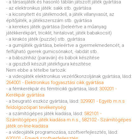
- a társasjáték és hasonló táblán játszott játék gyártása
- az elektronikus játék: sakk stb. gyártása
- a kicsinyített és játékmodell, a játék villanyvasút, az
építőjáték, a játékszerszám stb. gyártása
- a kerekes játék gyártása (beleértve a műanyag
játékkerékpárt, triciklit, hintalovat, játék babakocsit)
- a kirakós játék (puzzle) stb. gyártása
- a gumijáték gyártása, beleértve a gyermekmedencét, a
felfújható gyerek gumicsónakot, -labdát stb.
- a bábszínház (paraván) és bábok készítése
- a gipszből készült játékfigura készítése
Nem ebbe a tételbe tartozik:
- a videojáték elektronikus vezérlőkonzoljának gyártása, lásd:
264001 - Elektronikus fogyasztási cikk gyártása
- a fémkerékpár és fémtricikli gyártása, lásd:
309201 -
Kerékpár gyártása
- a beugrató eszköz gyártása, lásd:
329901 - Egyéb m.n.s
feldolgozóipari tevékenység
- a számítógépes játék kiadása, lásd:
582101 -
Számítógépes játék kiadása m.n.s.
,
582102 - Számítógépes
játék on-line-kiadása
- a videojáték programozása, szoftverfejlesztés, lásd:
620101 - Egyedi szoftverfejlesztés