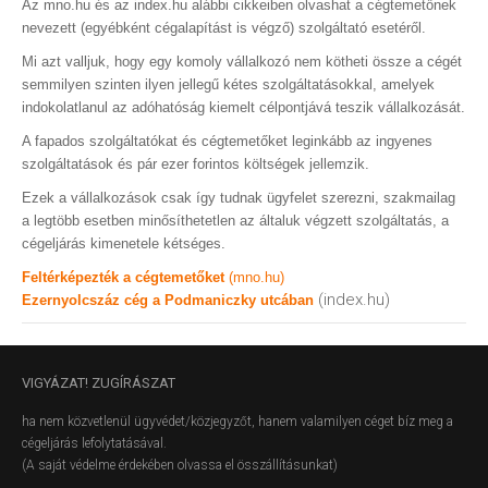
Az mno.hu és az index.hu alábbi cikkeiben olvashat a cégtemetőnek
nevezett (egyébként cégalapítást is végző) szolgáltató esetéről.
Mi azt valljuk, hogy egy komoly vállalkozó nem kötheti össze a cégét
semmilyen szinten ilyen jellegű kétes szolgáltatásokkal, amelyek
indokolatlanul az adóhatóság kiemelt célpontjává teszik vállalkozását.
A fapados szolgáltatókat és cégtemetőket leginkább az ingyenes
szolgáltatások és pár ezer forintos költségek jellemzik.
Ezek a vállalkozások csak így tudnak ügyfelet szerezni, szakmailag
a legtöbb esetben minősíthetetlen az általuk végzett szolgáltatás, a
cégeljárás kimenetele kétséges.
Feltérképezték a cégtemetőket
(mno.hu)
(index.hu)
Ezernyolcszáz cég a Podmaniczky utcában
VIGYÁZAT!
ZUGÍRÁSZAT
ha nem közvetlenül ügyvédet/közjegyzőt, hanem valamilyen céget bíz meg a
cégeljárás lefolytatásával.
(A saját védelme érdekében olvassa el összállításunkat)