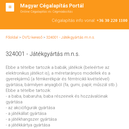
Magyar Cégalapítás Portál
Online Cégalapítás és Cégmódosítás
KFT ALAPÍTÁS
Cégalapítás info vonal:
+36 30 220 1100
BT ALAPÍTÁS
Főoldal
>
ÖVTJ kereső
>
324001 - Játékgyártás m.n.s.
RT ALAPÍTÁS
324001 - Játékgyártás m.n.s.
CÉGMÓDOSÍTÁS
ÁTALAKULÁS
Ebbe a tételbe tartozik a babák, játékok (beleértve az
elektronikus játékot is), a méretarányos modellek és a
TEÁOR SZÁMOK '08
gyerekjármű (a fémkerékpár és fémtricikli kivételével)
gyártása, bármilyen anyagból (fa, gumi, papír, műszál stb.).
ENGEDÉLYKÖTELES
Ebbe a tételbe tartozik:
- a baba, babaruha, baba részeinek és hozzávalóinak
KAPCSOLAT
gyártása
- az akciófigurák gyártása
IRODÁK
- a játékállat gyártása
- a játékhangszer gyártása
- a játékkártya gyártása