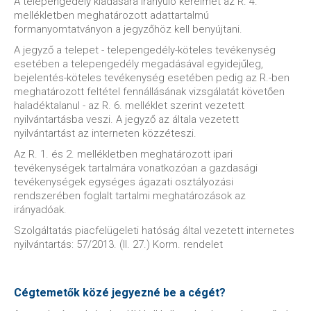
A telepengedély kiadására irányuló kérelmet az R. 4.
mellékletben meghatározott adattartalmú
formanyomtatványon a jegyzőhöz kell benyújtani.
A jegyző a telepet - telepengedély-köteles tevékenység
esetében a telepengedély megadásával egyidejűleg,
bejelentés-köteles tevékenység esetében pedig az R.-ben
meghatározott feltétel fennállásának vizsgálatát követően
haladéktalanul - az R. 6. melléklet szerint vezetett
nyilvántartásba veszi. A jegyző az általa vezetett
nyilvántartást az interneten közzéteszi.
Az R. 1. és 2. mellékletben meghatározott ipari
tevékenységek tartalmára vonatkozóan a gazdasági
tevékenységek egységes ágazati osztályozási
rendszerében foglalt tartalmi meghatározások az
irányadóak.
Szolgáltatás piacfelügeleti hatóság által vezetett internetes
nyilvántartás: 57/2013. (II. 27.) Korm. rendelet
Cégtemetők közé jegyezné be a cégét?