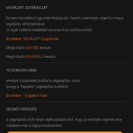
VIGYÁZAT!
ZUGÍRÁSZAT
ha nem közvetlenül ügyvédet/közjegyzőt, hanem valamilyen céget bíz meg a
cégeljárás lefolytatásával.
(A saját védelme érdekében olvassa el összállításunkat)
Bővebben: VIGYÁZAT! Zugírászat
Megbízható
ÜGYVÉD
keresés
Megbízható
KÖNYVELŐ
keresés
10
GYAKORI HIBA!
amellyel százezreket bukhat a cégalapítás során.
(avagy a "fapados" cégalapítás buktatói)
Bővebben: 10 gyakori hiba
CÉGNÉV
KERESÉS
A cégalapítás előtt kérjen tájékoztatást arról, hogy jövendőbeli cégének neve
szerepel-e már a cégnyilvántarásban.