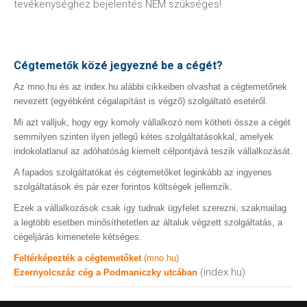
tevékenységhez bejelentés NEM szükséges!
Cégtemetők közé jegyezné be a cégét?
Az mno.hu és az index.hu alábbi cikkeiben olvashat a cégtemetőnek
nevezett (egyébként cégalapítást is végző) szolgáltató esetéről.
Mi azt valljuk, hogy egy komoly vállalkozó nem kötheti össze a cégét
semmilyen szinten ilyen jellegű kétes szolgáltatásokkal, amelyek
indokolatlanul az adóhatóság kiemelt célpontjává teszik vállalkozását.
A fapados szolgáltatókat és cégtemetőket leginkább az ingyenes
szolgáltatások és pár ezer forintos költségek jellemzik.
Ezek a vállalkozások csak így tudnak ügyfelet szerezni, szakmailag
a legtöbb esetben minősíthetetlen az általuk végzett szolgáltatás, a
cégeljárás kimenetele kétséges.
Feltérképezték a cégtemetőket
(mno.hu)
(index.hu)
Ezernyolcszáz cég a Podmaniczky utcában