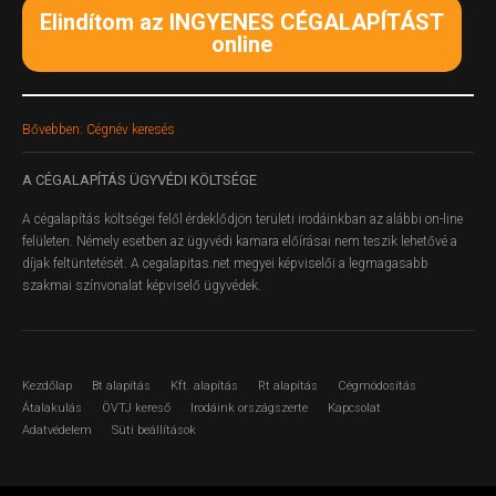
Elindítom az INGYENES CÉGALAPÍTÁST
online
Bővebben: Cégnév keresés
A
CÉGALAPÍTÁS ÜGYVÉDI KÖLTSÉGE
A cégalapítás költségei felől érdeklődjön területi irodáinkban az alábbi on-line
felületen.
Némely esetben az ügyvédi kamara előírásai nem teszik lehetővé a
díjak feltüntetését. A cegalapitas.net megyei képviselői a legmagasabb
szakmai színvonalat képviselő ügyvédek.
Kezdőlap
Bt alapítás
Kft. alapítás
Rt alapítás
Cégmódosítás
Átalakulás
ÖVTJ kereső
Irodáink országszerte
Kapcsolat
Adatvédelem
Süti beállítások