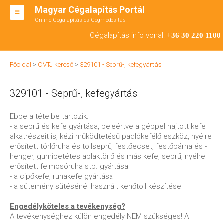
Magyar Cégalapítás Portál
Online Cégalapítás és Cégmódosítás
KFT ALAPÍTÁS
Cégalapítás info vonal:
+36 30 220 1100
BT ALAPÍTÁS
Főoldal
>
ÖVTJ kereső
>
329101 - Seprű-, kefegyártás
RT ALAPÍTÁS
329101 - Seprű-, kefegyártás
CÉGMÓDOSÍTÁS
ÁTALAKULÁS
Ebbe a tételbe tartozik:
- a seprű és kefe gyártása, beleértve a géppel hajtott kefe
TEÁOR SZÁMOK '08
alkatrészeit is, kézi működtetésű padlókefélő eszköz, nyélre
erősített törlőruha és tollseprű, festőecset, festőpárna és -
ENGEDÉLYKÖTELES
henger, gumibetétes ablaktörlő és más kefe, seprű, nyélre
erősített felmosóruha stb. gyártása
KAPCSOLAT
- a cipőkefe, ruhakefe gyártása
- a sütemény sütésénél használt kenőtoll készítése
IRODÁK
Engedélyköteles a tevékenység?
A tevékenységhez külön engedély NEM szükséges! A