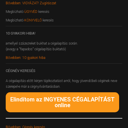
Bővebben: VIGYÁZAT! Zugírászat
Megbízható
ÜGYVÉD
keresés
Megbízható
KÖNYVELŐ
keresés
10
GYAKORI HIBA!
amellyel százezreket bukhat a cégalapítás során.
(avagy a "fapados" cégalapítás buktatói)
Bővebben: 10 gyakori hiba
CÉGNÉV
KERESÉS
A cégalapítás előtt kérjen tájékoztatást arról, hogy jövendőbeli cégének neve
szerepel-e már a cégnyilvántarásban.
Elindítom az INGYENES CÉGALAPÍTÁST
online
Bővebben: Cégnév keresés