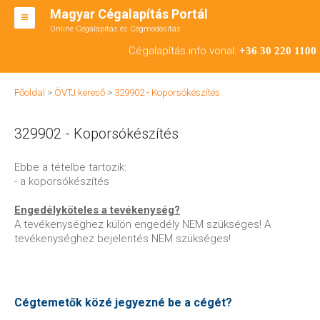
Magyar Cégalapítás Portál
Online Cégalapítás és Cégmódosítás
KFT ALAPÍTÁS
Cégalapítás info vonal:
+36 30 220 1100
BT ALAPÍTÁS
Főoldal
>
ÖVTJ kereső
>
329902 - Koporsókészítés
RT ALAPÍTÁS
329902 - Koporsókészítés
CÉGMÓDOSÍTÁS
ÁTALAKULÁS
Ebbe a tételbe tartozik:
- a koporsókészítés
TEÁOR SZÁMOK '08
Engedélyköteles a tevékenység?
ENGEDÉLYKÖTELES
A tevékenységhez külön engedély NEM szükséges! A
tevékenységhez bejelentés NEM szükséges!
KAPCSOLAT
IRODÁK
Cégtemetők közé jegyezné be a cégét?