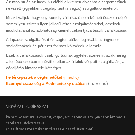
Az mno.hu és az index.hu alábbi cikkeiben olvashat a cégtemetőnek
nevezett (egyébként cégalapítást is végző) szolgáltató esetéről.
Mi azt valljuk, hogy egy komoly vállalkozó nem kötheti össze a cégét
semmilyen szinten ilyen jellegű kétes szolgáltatásokkal, amelyek
indokolatlanul az adóhatóság kiemelt célpontjává teszik vállalkozását.
A fapados szolgáltatókat és cégtemetőket leginkább az ingyenes
szolgáltatások és pár ezer forintos költségek jellemzik.
Ezek a vállalkozások csak így tudnak ügyfelet szerezni, szakmailag
a legtöbb esetben minősíthetetlen az általuk végzett szolgáltatás, a
cégeljárás kimenetele kétséges.
Feltérképezték a cégtemetőket
(mno.hu)
(index.hu)
Ezernyolcszáz cég a Podmaniczky utcában
VIGYÁZAT!
ZUGÍRÁSZAT
ha nem közvetlenül ügyvédet/közjegyzőt, hanem valamilyen céget bíz meg a
cégeljárás lefolytatásával.
(A saját védelme érdekében olvassa el összállításunkat)