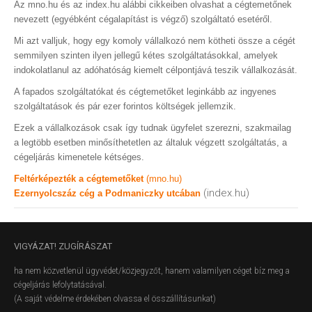
Az mno.hu és az index.hu alábbi cikkeiben olvashat a cégtemetőnek
nevezett (egyébként cégalapítást is végző) szolgáltató esetéről.
Mi azt valljuk, hogy egy komoly vállalkozó nem kötheti össze a cégét
semmilyen szinten ilyen jellegű kétes szolgáltatásokkal, amelyek
indokolatlanul az adóhatóság kiemelt célpontjává teszik vállalkozását.
A fapados szolgáltatókat és cégtemetőket leginkább az ingyenes
szolgáltatások és pár ezer forintos költségek jellemzik.
Ezek a vállalkozások csak így tudnak ügyfelet szerezni, szakmailag
a legtöbb esetben minősíthetetlen az általuk végzett szolgáltatás, a
cégeljárás kimenetele kétséges.
Feltérképezték a cégtemetőket
(mno.hu)
(index.hu)
Ezernyolcszáz cég a Podmaniczky utcában
VIGYÁZAT!
ZUGÍRÁSZAT
ha nem közvetlenül ügyvédet/közjegyzőt, hanem valamilyen céget bíz meg a
cégeljárás lefolytatásával.
(A saját védelme érdekében olvassa el összállításunkat)