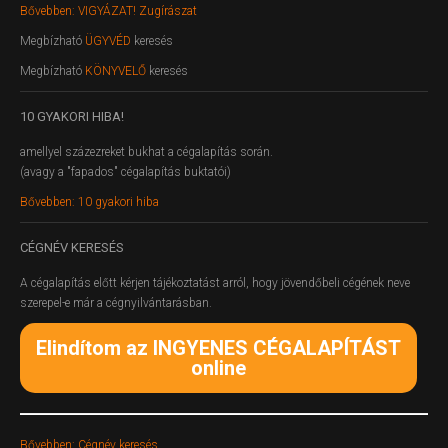
Bővebben: VIGYÁZAT! Zugírászat
Megbízható
ÜGYVÉD
keresés
Megbízható
KÖNYVELŐ
keresés
10
GYAKORI HIBA!
amellyel százezreket bukhat a cégalapítás során.
(avagy a "fapados" cégalapítás buktatói)
Bővebben: 10 gyakori hiba
CÉGNÉV
KERESÉS
A cégalapítás előtt kérjen tájékoztatást arról, hogy jövendőbeli cégének neve
szerepel-e már a cégnyilvántarásban.
Elindítom az INGYENES CÉGALAPÍTÁST
online
Bővebben: Cégnév keresés