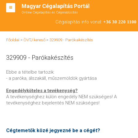
Magyar Cégalapítás Portál
Online Cégalapítás és Cégmódosítás
KFT ALAPÍTÁS
Cégalapítás info vonal:
+36 30 220 1100
BT ALAPÍTÁS
Főoldal
>
ÖVTJ kereső
>
329909 - Parókakészítés
RT ALAPÍTÁS
329909 - Parókakészítés
CÉGMÓDOSÍTÁS
ÁTALAKULÁS
Ebbe a tételbe tartozik:
- a paróka, álszakáll, műszemöldök gyártása
TEÁOR SZÁMOK '08
Engedélyköteles a tevékenység?
ENGEDÉLYKÖTELES
A tevékenységhez külön engedély NEM szükséges! A
tevékenységhez bejelentés NEM szükséges!
KAPCSOLAT
IRODÁK
Cégtemetők közé jegyezné be a cégét?