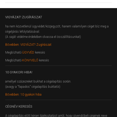
VIGYÁZAT!
ZUGÍRÁSZAT
ha nem közvetlenül ügyvédet/közjegyzőt, hanem valamilyen céget bíz meg a
cégeljárás lefolytatásával.
(A saját védelme érdekében olvassa el összállításunkat)
Bővebben: VIGYÁZAT! Zugírászat
Megbízható
ÜGYVÉD
keresés
Megbízható
KÖNYVELŐ
keresés
10
GYAKORI HIBA!
amellyel százezreket bukhat a cégalapítás során.
(avagy a "fapados" cégalapítás buktatói)
Bővebben: 10 gyakori hiba
CÉGNÉV
KERESÉS
A cégalapítás előtt kérjen tájékoztatást arról, hogy jövendőbeli cégének neve