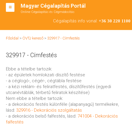
Magyar Cégalapítás Portál
Online Cégalapítás és Cégmódosítás
KFT ALAPÍTÁS
Cégalapítás info vonal:
+36 30 220 1100
BT ALAPÍTÁS
Főoldal
>
ÖVTJ kereső
>
329917 - Címfestés
RT ALAPÍTÁS
329917 - Címfestés
CÉGMÓDOSÍTÁS
ÁTALAKULÁS
Ebbe a tételbe tartozik:
- az épületek homlokzati díszítő festése
TEÁOR SZÁMOK '08
- a céglogó-, cégér-, cégtábla festése
- a kézi reklám- és feliratfestés, díszítőfestés (egyedi
ENGEDÉLYKÖTELES
utcanévtáblák, térbetű feliratok készítése)
Nem ebbe a tételbe tartozik:
KAPCSOLAT
- a dekorációs festés különféle (alapanyagú) termékekre,
lásd:
329916 - Dekorációs szolgáltatás
IRODÁK
- a dekorációs belső falfestés, lásd:
741004 - Dekorációs
falfestés