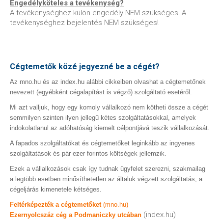
Engedélyköteles a tevékenység?
A tevékenységhez külön engedély NEM szükséges! A
tevékenységhez bejelentés NEM szükséges!
Cégtemetők közé jegyezné be a cégét?
Az mno.hu és az index.hu alábbi cikkeiben olvashat a cégtemetőnek
nevezett (egyébként cégalapítást is végző) szolgáltató esetéről.
Mi azt valljuk, hogy egy komoly vállalkozó nem kötheti össze a cégét
semmilyen szinten ilyen jellegű kétes szolgáltatásokkal, amelyek
indokolatlanul az adóhatóság kiemelt célpontjává teszik vállalkozását.
A fapados szolgáltatókat és cégtemetőket leginkább az ingyenes
szolgáltatások és pár ezer forintos költségek jellemzik.
Ezek a vállalkozások csak így tudnak ügyfelet szerezni, szakmailag
a legtöbb esetben minősíthetetlen az általuk végzett szolgáltatás, a
cégeljárás kimenetele kétséges.
Feltérképezték a cégtemetőket
(mno.hu)
(index.hu)
Ezernyolcszáz cég a Podmaniczky utcában