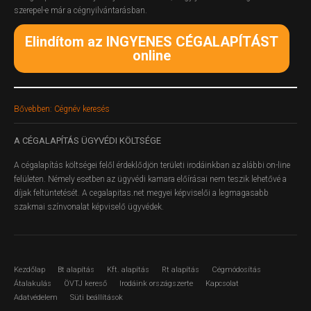
szerepel-e már a cégnyilvántarásban.
Elindítom az INGYENES CÉGALAPÍTÁST
online
Bővebben: Cégnév keresés
A
CÉGALAPÍTÁS ÜGYVÉDI KÖLTSÉGE
A cégalapítás költségei felől érdeklődjön területi irodáinkban az alábbi on-line
felületen.
Némely esetben az ügyvédi kamara előírásai nem teszik lehetővé a
díjak feltüntetését. A cegalapitas.net megyei képviselői a legmagasabb
szakmai színvonalat képviselő ügyvédek.
Kezdőlap
Bt alapítás
Kft. alapítás
Rt alapítás
Cégmódosítás
Átalakulás
ÖVTJ kereső
Irodáink országszerte
Kapcsolat
Adatvédelem
Süti beállítások