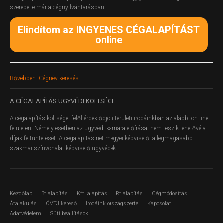
szerepel-e már a cégnyilvántarásban.
Elindítom az INGYENES CÉGALAPÍTÁST
online
Bővebben: Cégnév keresés
A
CÉGALAPÍTÁS ÜGYVÉDI KÖLTSÉGE
A cégalapítás költségei felől érdeklődjön területi irodáinkban az alábbi on-line
felületen.
Némely esetben az ügyvédi kamara előírásai nem teszik lehetővé a
díjak feltüntetését. A cegalapitas.net megyei képviselői a legmagasabb
szakmai színvonalat képviselő ügyvédek.
Kezdőlap
Bt alapítás
Kft. alapítás
Rt alapítás
Cégmódosítás
Átalakulás
ÖVTJ kereső
Irodáink országszerte
Kapcsolat
Adatvédelem
Süti beállítások