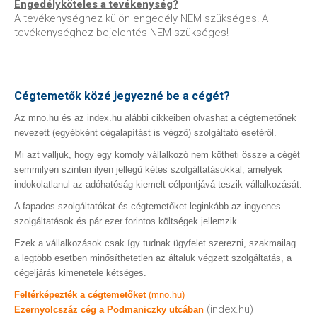
Engedélyköteles a tevékenység?
A tevékenységhez külön engedély NEM szükséges! A
tevékenységhez bejelentés NEM szükséges!
Cégtemetők közé jegyezné be a cégét?
Az mno.hu és az index.hu alábbi cikkeiben olvashat a cégtemetőnek
nevezett (egyébként cégalapítást is végző) szolgáltató esetéről.
Mi azt valljuk, hogy egy komoly vállalkozó nem kötheti össze a cégét
semmilyen szinten ilyen jellegű kétes szolgáltatásokkal, amelyek
indokolatlanul az adóhatóság kiemelt célpontjává teszik vállalkozását.
A fapados szolgáltatókat és cégtemetőket leginkább az ingyenes
szolgáltatások és pár ezer forintos költségek jellemzik.
Ezek a vállalkozások csak így tudnak ügyfelet szerezni, szakmailag
a legtöbb esetben minősíthetetlen az általuk végzett szolgáltatás, a
cégeljárás kimenetele kétséges.
Feltérképezték a cégtemetőket
(mno.hu)
(index.hu)
Ezernyolcszáz cég a Podmaniczky utcában