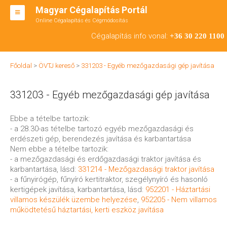
Magyar Cégalapítás Portál
Online Cégalapítás és Cégmódosítás
KFT ALAPÍTÁS
Cégalapítás info vonal:
+36 30 220 1100
BT ALAPÍTÁS
Főoldal
>
ÖVTJ kereső
>
331203 - Egyéb mezőgazdasági gép javítása
RT ALAPÍTÁS
331203 - Egyéb mezőgazdasági gép javítása
CÉGMÓDOSÍTÁS
ÁTALAKULÁS
Ebbe a tételbe tartozik:
- a 28.30-as tételbe tartozó egyéb mezőgazdasági és
TEÁOR SZÁMOK '08
erdészeti gép, berendezés javítása és karbantartása
Nem ebbe a tételbe tartozik:
ENGEDÉLYKÖTELES
- a mezőgazdasági és erdőgazdasági traktor javítása és
karbantartása, lásd:
331214 - Mezőgazdasági traktor javítása
KAPCSOLAT
- a fűnyirógép, fűnyíró kertitraktor, szegélynyíró és hasonló
kertigépek javítása, karbantartása, lásd:
952201 - Háztartási
IRODÁK
villamos készülék üzembe helyezése
,
952205 - Nem villamos
működtetésű háztartási, kerti eszköz javítása