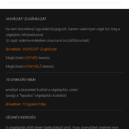
VIGYÁZAT!
ZUGÍRÁSZAT
ha nem közvetlenül ügyvédet/közjegyzőt, hanem valamilyen céget bíz meg a
cégeljárás lefolytatásával.
(A saját védelme érdekében olvassa el összállításunkat)
Bővebben: VIGYÁZAT! Zugírászat
Megbízható
ÜGYVÉD
keresés
Megbízható
KÖNYVELŐ
keresés
10
GYAKORI HIBA!
amellyel százezreket bukhat a cégalapítás során.
(avagy a "fapados" cégalapítás buktatói)
Bővebben: 10 gyakori hiba
CÉGNÉV
KERESÉS
A cégalapítás előtt kérjen tájékoztatást arról, hogy jövendőbeli cégének neve