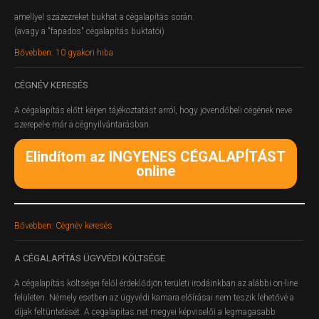
amellyel százezreket bukhat a cégalapítás során.
(avagy a "fapados" cégalapítás buktatói)
Bővebben: 10 gyakori hiba
CÉGNÉV
KERESÉS
A cégalapítás előtt kérjen tájékoztatást arról, hogy jövendőbeli cégének neve
szerepel-e már a cégnyilvántarásban.
Elindítom az INGYENES CÉGALAPÍTÁST
online
Bővebben: Cégnév keresés
A
CÉGALAPÍTÁS ÜGYVÉDI KÖLTSÉGE
A cégalapítás költségei felől érdeklődjön területi irodáinkban az alábbi on-line
felületen.
Némely esetben az ügyvédi kamara előírásai nem teszik lehetővé a
díjak feltüntetését. A cegalapitas.net megyei képviselői a legmagasabb