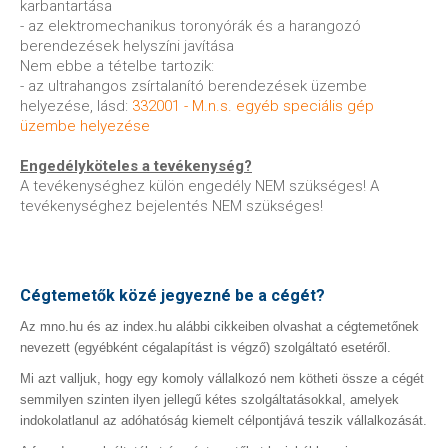
karbantartása
- az elektromechanikus toronyórák és a harangozó
berendezések helyszíni javítása
Nem ebbe a tételbe tartozik:
- az ultrahangos zsírtalanító berendezések üzembe
helyezése, lásd:
332001 - M.n.s. egyéb speciális gép
üzembe helyezése
Engedélyköteles a tevékenység?
A tevékenységhez külön engedély NEM szükséges! A
tevékenységhez bejelentés NEM szükséges!
Cégtemetők közé jegyezné be a cégét?
Az mno.hu és az index.hu alábbi cikkeiben olvashat a cégtemetőnek
nevezett (egyébként cégalapítást is végző) szolgáltató esetéről.
Mi azt valljuk, hogy egy komoly vállalkozó nem kötheti össze a cégét
semmilyen szinten ilyen jellegű kétes szolgáltatásokkal, amelyek
indokolatlanul az adóhatóság kiemelt célpontjává teszik vállalkozását.