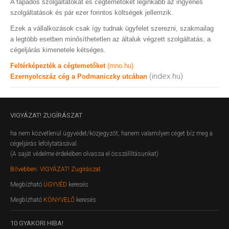
A fapados szolgáltatókat és cégtemetőket leginkább az ingyenes
szolgáltatások és pár ezer forintos költségek jellemzik.
Ezek a vállalkozások csak így tudnak ügyfelet szerezni, szakmailag
a legtöbb esetben minősíthetetlen az általuk végzett szolgáltatás, a
cégeljárás kimenetele kétséges.
Feltérképezték a cégtemetőket
(mno.hu)
(index.hu)
Ezernyolcszáz cég a Podmaniczky utcában
VIGYÁZAT!
ZUGÍRÁSZAT
ha nem közvetlenül ügyvédet/közjegyzőt, hanem valamilyen céget bíz meg a
cégeljárás lefolytatásával.
(A saját védelme érdekében olvassa el összállításunkat)
Bővebben: VIGYÁZAT! Zugírászat
Megbízható
ÜGYVÉD
keresés
Megbízható
KÖNYVELŐ
keresés
10
GYAKORI HIBA!