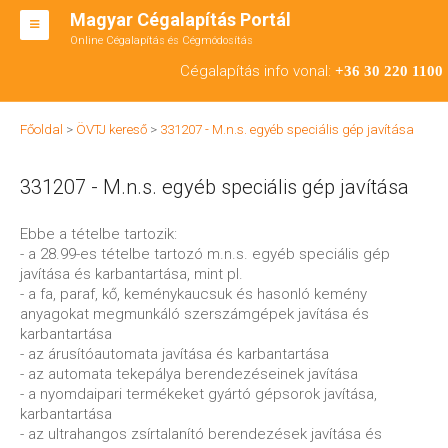
Magyar Cégalapítás Portál
Online Cégalapítás és Cégmódosítás
KFT ALAPÍTÁS
Cégalapítás info vonal:
+36 30 220 1100
BT ALAPÍTÁS
Főoldal
>
ÖVTJ kereső
>
331207 - M.n.s. egyéb speciális gép javítása
RT ALAPÍTÁS
331207 - M.n.s. egyéb speciális gép javítása
CÉGMÓDOSÍTÁS
ÁTALAKULÁS
Ebbe a tételbe tartozik:
- a 28.99-es tételbe tartozó m.n.s. egyéb speciális gép
TEÁOR SZÁMOK '08
javítása és karbantartása, mint pl.
- a fa, paraf, kő, keménykaucsuk és hasonló kemény
ENGEDÉLYKÖTELES
anyagokat megmunkáló szerszámgépek javítása és
karbantartása
KAPCSOLAT
- az árusítóautomata javítása és karbantartása
- az automata tekepálya berendezéseinek javítása
IRODÁK
- a nyomdaipari termékeket gyártó gépsorok javítása,
karbantartása
- az ultrahangos zsírtalanító berendezések javítása és